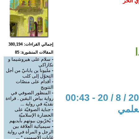
ي الحر
إجمالي القراءات: 380,194
المقالات المنشورة: 85
-
سلام على هيروشيما و
نكازاكي
-
مليونا ين يابانيّ من أجل
التحوّل إلى كلب
-
أقدام على منصّات
التتويج
-
المنظور الصوفي في
رواية بياض اليقين . قراءة
نقديّة في رواية ...
لعلمي
-
جناية الصوفيّة على
الحضارة الإسلاميّة
-
يُخرّبون بيوتهم بأيديهم
-
سيميائية العلاقة بين
الرجل و المرأة في رواية
غابات الإسمنت * ...