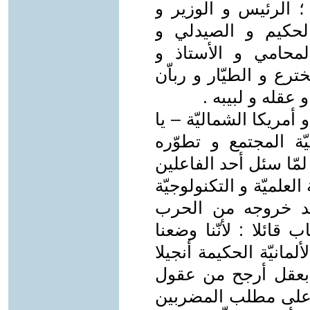
 ؛ الرئيس و الوزير و
الحكيم و الصيدلي و
محامي و الأستاذ و
رع و الطيّار و رباّن
عقله و لبيبه .
و أمريكا الشماليّة – يا
ة المجتمع و تطوّره
لمّا سئل أحد الفاعلين
علميّة و التكنولوجيّة
 بعد خروجه من الحرب
ب قائلا : لأنّنا وضعنا
لمانيّة الحكيمة أنجيلا
ة بعقل أرجح من عقول
ت على مطلب المضربين