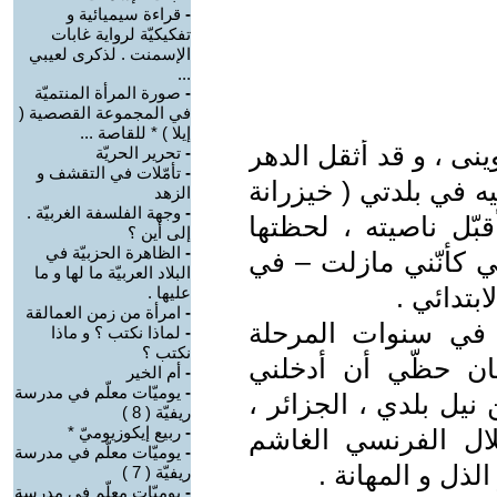
-
قراءة سيميائية و
تفكيكيّة لرواية غابات
الإسمنت . لذكرى لعيبي
...
-
صورة المرأة المنتميّة
في المجموعة القصصية (
إيلا ) * للقاصة ...
نى ، و قد أثقل الدهر
-
تحرير الحريّة
-
تأمّلات في التقشف و
ه في بلدتي ( خيزرانة
الزهد
-
وجهة الفلسفة الغربيّة .
بّل ناصيته ، لحظتها
إلى أين ؟
-
الظاهرة الحزبيّة في
ي كأنّني مازلت – في
البلاد العربيّة ما لها و ما
بتدائي .
عليها .
-
امرأة من زمن العمالقة
في سنوات المرحلة
-
لماذا نكتب ؟ و ماذا
نكتب ؟
كان حظّي أن أدخلني
-
أم الخير
-
يوميّات معلّم في مدرسة
نيل بلدي ، الجزائر ،
ريفيّة ( 8 )
-
ربيع إيكوزيوميّ *
تلال الفرنسي الغاشم
-
يوميّات معلّم في مدرسة
الذل و المهانة .
ريفيّة ( 7 )
-
يوميّات معلّم في مدرسة