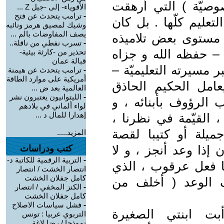
صوصيّة ) التي أرهقت
الأقوياء- إلى -جيل Z ...
-
ترامب يتحدث عن فتح
تعليم كلّها . بل كان
وشيك لمصيق هرمز ونائبه
يصف المفاوضات بالم ...
ستوى بعض تلاميذه
-
تسرب نفطي من ناقلة..
 – حفظه الله و جزاه
تحذير من -كارثة بيئية-
قبالة عمان
 مسيرته التعليميّة –
-
ترامب يتحدث عن هيمنة
أمريكية على موارد الطاقة
عامل الحكيم الحاذق
العالمية بعد ض ...
-
الليتوانيون يعتبرون نشر
ب الرؤوف بأبنائه ، و
لواء ألماني في بلادهم
إهدارا للمال د ...
 القيّمة في نظرنا ،
جميلة أو كتيبا لقصة
المزيد.....
إذا وعد أنجز ، و لا
كتب ودراسات
-
التربية الرقمية للكاتبة د-
ما فعل عرقوب ، الذي
انتصار الخشت / انتصار
كامل جفلان الخشت
 الوعد ( أخلف من
-
الكنز المخفي / انتصار
كامل جفلان الخشت
-
فشل سياسات الاصلاح
بت ابنتي الصغيرة
التربوي عربيا : تونس
نموذجا / رضا لاغة