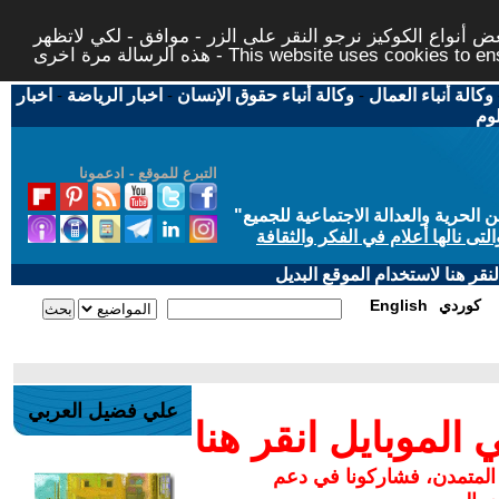
 أنواع الكوكيز نرجو النقر على الزر - موافق - لكي لاتظهر
This website uses cookies to ensure you ge
وكالة أنباء العمال
-
وكالة أنباء حقوق الإنسان
-
اخبار الرياضة
-
اخبار
لوم
التبرع للموقع - ادعمونا
حرية والعدالة الاجتماعية للجميع
"
تى نالها أعلام في الفكر والثقافة
قر هنا لاستخدام الموقع البديل
كوردي
English
علي فضيل العربي
لموبايل انقر هنا
 المتمدن، فشاركونا في دعم