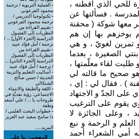
ة للحي الذي أقطنه ،
-
العملية التربوية / ترجمة
محمود الفرعوني
لمدرسة . فسألتها عن
-
تكنولوجيا التدريس /
ترجمة محمود الفرعوني
ضر معها شوكة ( محقنة
-
تقييم القراءة من
هم بوخزهم بها إن هم
النظريات إلى الفصول
الدراسية [الجزء الأول] ... /
 تمرين لغويّ ، و هي
ترجمة / أمل فؤاد عبيد
-
تقييم القراءة من
نتي الصغيرة ، بعدما
النظريات إلى الفصول
الدراسية [الجزء الثاني] ...
 طلبت لقاء معلّمتها ،
/ ترجمة / أمل فؤاد عبيد
هو صحيح ما قالته لي
-
أساليب التعليم والتربية
الحديثة / حسن صالح
ة ) . فقال لي : إي ،
الشنكالي
-
اللغة والطبقة والانتماء
 على الجدّ و الاجتهاد
الاجتماعي: رؤية نقديَّة في
طروحات با ... / علي أسعد
بوي يقوم على الترغيب
وطفة
-
خطوات البحث العلمى /
د ، وعلى الجائزة لا
د/ سامح سعيد عبد العزيز
 العلم و الرحمة و نبع
المزيد.....
اله أمي الشعراء أحمد
المعجبين بنا على