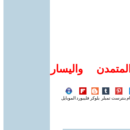
متمدن واليسار
م
بنترست
تمبلر
بلوكر
فليبورد
الموبايل