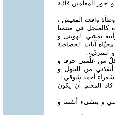
 أجور المعلّمين قائلة
وطأة واقعه المعيش ،
 كالمنجل في منتميا
ا رأيته يمشي الهوينى و
محيّاه آيات الخصاصة
متردّية .
كلّ من علّمني حرفا و
 أنقذني من الجهل و
الشعراء أحمد شوقي :
.. كاد المعلّم أن يكون
ني و ينشىء أنفسا و