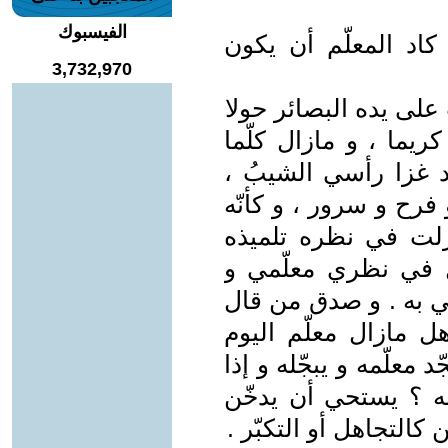
الفيسبوك
 .. كاد المعلّم أن يكون
3,732,970
على يده البصائر حولا
ريما ، و مازال كلّما
د غزا رأسي الشيبُ ،
فرح و سرور ، و كأنّه
ازلت في نظره تلميذه
 في نظري معلّمي و
لّقي به . و صدق من قال
 مازال معلّم اليوم
 معلّمه و يبجّله و إذا
أسه ؟ يستحي أن يدخّن
كالتجاهل أو التكبّر .