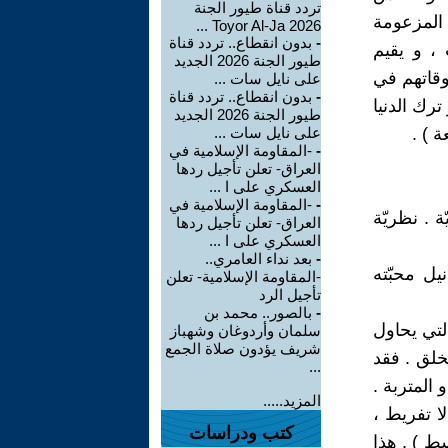
تردد قناة طيور الجنة
 المزعومة
2026 Toyor Al-Ja ...
-
بدون انقطاع.. تردد قناة
 ، و يقيم
طيور الجنة 2026 الجديد
وقاتهم في
على نايل سات ...
-
بدون انقطاع.. تردد قناة
رك الدنيا
طيور الجنة 2026 الجديد
 ) .
على نايل سات ...
-
-المقاومة الإسلامية في
العراق- تعلن تأجيل ردها
العسكري على ا ...
-
-المقاومة الإسلامية في
ة . نظريّة
العراق- تعلن تأجيل ردها
العسكري على ا ...
-
بعد نداء العامري..
يل محبّته
-المقاومة الإسلامية- تعلن
تأجيل الرد
-
بالصور.. محمد بن
التي يحاول
سلمان وأردوغان وشهباز
شريف يؤدون صلاة الجمع
خلق . فقد
...
 المتربة .
المزيد.....
ا تفريط ،
كتب ودراسات
سط ) . هذا