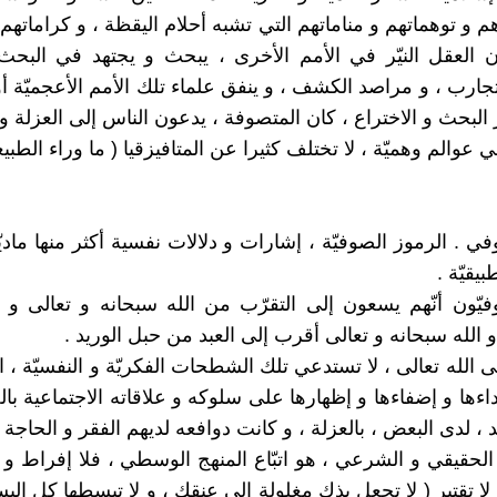
 و توهماتهم و مناماتهم التي تشبه أحلام اليقظة ، و كراماتهم
ان العقل النيّر في الأمم الأخرى ، يبحث و يجتهد في البحث
تجارب ، و مراصد الكشف ، و ينفق علماء تلك الأمم الأعجميّة أ
بحث و الاختراع ، كان المتصوفة ، يدعون الناس إلى العزلة و ت
عوالم وهميّة ، لا تختلف كثيرا عن المتافيزقيا ( ما وراء الطبيعة
ي . الرموز الصوفيّة ، إشارات و دلالات نفسية أكثر منها ماديّ
بيقيّة .
يّون أنّهم يسعون إلى التقرّب من الله سبحانه و تعالى و ن
 الله سبحانه و تعالى أقرب إلى العبد من حبل الوريد .
لى الله تعالى ، لا تستدعي تلك الشطحات الفكريّة و النفسيّة ، 
ءها و إضفاءها و إظهارها على سلوكه و علاقاته الاجتماعية بال
 ، لدى البعض ، بالعزلة ، و كانت دوافعه لديهم الفقر و الحاجة و
 الحقيقي و الشرعي ، هو اتبّاع المنهج الوسطي ، فلا إفراط و ل
و لا تقتير ( لا تجعل يذك مغلولة إلى عنقك ، و لا تبسطها كل الب