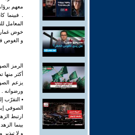
معهم برؤاهم
. فبينما ك
المعامل لل
خوض غمار ال
و الغوص في 
الرمز الصوف
أكثر منها تط
يزعم الصوف
ورضوانه . و
• التقرّب إ
الصوفي إبدا
ارتبط الزهد
بينما الزهد
و لا تبذير 