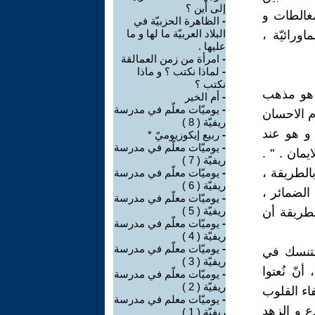
إلى أين ؟
مغالطات و
-
الظاهرة الحزبيّة في
البلاد العربيّة ما لها و ما
ورائيّة ،
عليها .
-
امرأة من زمن العمالقة
-
لماذا نكتب ؟ و ماذا
نكتب ؟
ف هو مذهب
-
أم الخير
-
يوميّات معلّم في مدرسة
م الاحسان
ريفيّة ( 8 )
 و هو عند
-
ربيع إيكوزيوميّ *
-
يوميّات معلّم في مدرسة
مان . " .
ريفيّة ( 7 )
بالطريقة ،
-
يوميّات معلّم في مدرسة
ريفيّة ( 6 )
الضمائر ،
-
يوميّات معلّم في مدرسة
ريفيّة ( 5 )
لطريقة أن
-
يوميّات معلّم في مدرسة
ريفيّة ( 4 )
-
يوميّات معلّم في مدرسة
لتنسك في
ريفيّة ( 3 )
نّ نُعتوا
-
يوميّات معلّم في مدرسة
ريفيّة ( 2 )
اء القلوب
-
يوميّات معلم في مدرسة
ع و الزهد
ريفيّة ( 1 )