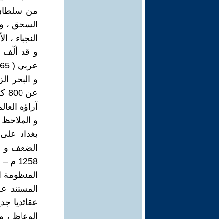
من سلطان .
السحق ، و ا
النجباء ، الأ
و قد ألّف 
و البحر ال
آراؤه العال
و الملاحظ 
المنظومة ال
المستند عل
عقائديا جد
الوعاظ ، و