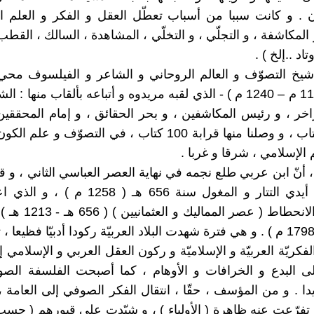
 و كانت سببا من أسباب تعطّل العقل و الفكر و العلم الن
لمكاشفة ، و التجلّي ، و التخلّي ، المشاهدة ، السالك ، القطب ،
وتاد ..إلخ ) .
شيخ التصوّف و العالم الروحاني و الشاعر و الفيلسوف محي
عربي ( 1165 م – 1240 م ) - الذي لقبه مريدوه و أتباعه بألقاب منها : 
زاخر ، و رئيس المكاشفين ، و بحر الحقائق ، و إمام المحققين 
عن 800 كتاب ، و وصلنا منها قرابة 100 كتاب ، في التصوّف و ع
م الإسلامي ، شرقا و غربا .
، أنّ ابن عربي طلع نجمه في نهاية العصر العباسي الثاني ، و
بغداد على أيدي التتار و المغول سنة 656 هـ ( 8
الضعف و الانحطاط ( عصر ا
1258 م – 1798 م ) . و هي فترة شهدت البلاد العربيّة ركودا أدبيّا فظيعا
فكريّة العربيّة و الإسلاميّة و ركون العقل العربي و الإسلامي إ
ى البدع و الخرافات و الأوهام ، كما أصبحت الفلسفة الصوف
يدا . و من المؤسف ، حقّا ، انتقال الفكر الصوفي إلى العامة 
 تفرّعت عنه ظاهرة ( الأولياء ) ، و شيّدت على قبورهم ( حس