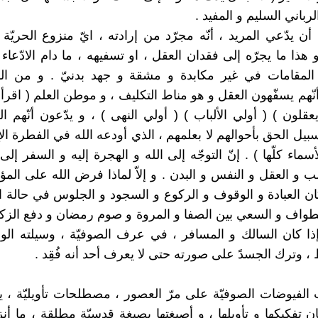
لرباني السليم و المفيد .
أن يدّعي المريد ، أنّه مجرّد من إرادته ، ايّ منزوع الحريّة 
 هذا ما يجرّه إلى فقدان العقل ، او تسفيهه ، ما دام الادّعاء
المقامات في غير مكابدة و مشقة و جهد بدنيّ . و من ال
نّهم يسفّهون العقل و هو مناط التكليف ، و موطن العلم ( اقرأ 
يعقلون ) ( أولي الألباب ) ( أولي النهى ) ، و يدّعون أنّهم ا
يل الحق بأحوالهم لا بعلمهم ، الذي أودعه الله في الفطرة الإن
أسماء كلّها ) . إنّ التوجّه إلى الله و الهجرة إليه و السفر إل
ب و العقل و النفس و البدن . و إلاّ لماذا فرض الله على الم
ان العبادة و الوقوف و الركوع و السجود و الجلوس في حالة ا
لطواف و السعي بين الصفا و المروة و صوم رمضان و دفع الزكاة 
ذا كان السالك و المسافر ، في عرف الصوفيّة ، وسيلته الوح
، وترك الجسدً على صورته حتى لا يعرف أحد أنه فُقِد .
 الفيوضات الصوفيّة على مرّ العصور ، مصطلحات تأويليّة 
ن تفكيكها و تأويلها ، و أصبغتها بصبغة قدسيّة مطلقة ، ما أنز