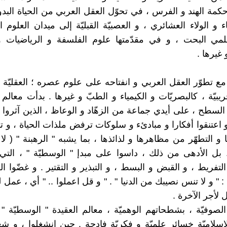
و حكمة الهند و الفرس ، في تحوّل العقل العربي من الحياة البدوي
ء و الولاء العشائري ، و العصبيّة القبليّة إلى ميدان العلوم ال
علمي البحت ، و في مقدّمتها علوم الفلسفة و الرياضيات و
 غيرها .
مع تطوّر العقل العربي و انفتاحه على علوم عصره ؛ العقليّة ا
ريبيّة ، كالبصريّات و الكيمياء و الطبّ و غيرها . بدأت معالم 
لسطح ، على أيدي جماعة من الزهّاد و الوعاظ ، الذين آثروا 
و اعتنقوا أفكارا و مبادئء و سلوكات ترفض ملذات الحياة ، و ت
و التطهّر من مظاهرها و لذائذها ، بما يشبه " الرهبنة " ( لا
. بل الأدهى من ذلك ، داسوا على مبدإ " الوسطيّة " ، الت
التفريط ، و القبض و البسط ، و التبذير و التقتير . و غضّوا
: " و لا تنس نصيبك من الدنيا " . " و قل اعملوا .. " أي ، عم
ل لأجر الآخرة .
لصوفيّة ، بشطحاتهم الوهميّة ، معالم العقيدة " الوسطيّة " ،
إسلاميّة خسائر علميّة و فكريّة فادحة . حين انشغلوا ، و شغ