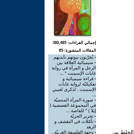
إجمالي القراءات: 380,485
المقالات المنشورة: 85
-
يُخرّبون بيوتهم بأيديهم
-
سيميائية العلاقة بين
الرجل و المرأة في رواية
غابات الإسمنت * ...
-
قراءة سيميائية و
تفكيكيّة لرواية غابات
الإسمنت . لذكرى لعيبي
...
-
صورة المرأة المنتميّة
في المجموعة القصصية (
إيلا ) * للقاصة ...
-
تحرير الحريّة
-
تأمّلات في التقشف و
الزهد
الخلط بين
-
وجهة الفلسفة الغربيّة .