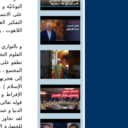
اليونانيّة 
على الانتما
التفكير ال
اللاهوت ، و
و بالتوازي 
العلوم التج
تطفو على ا
المجتمع ، 
إلى هجرتها 
الإسلام ) 
الإفراط و 
قوله تعالى 
الدنيا و عم
لقد تجاوز ا
للحضارة ال