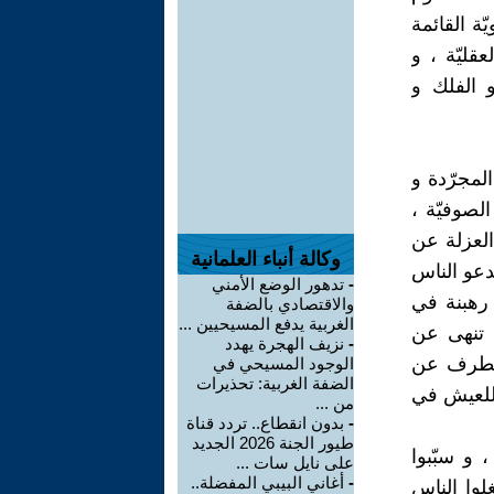
ّة القائمة
عقليّة ، و
 الفلك و
لمجرّدة و
الصوفيّة ،
العزلة عن
وكالة أنباء العلمانية
دعو الناس
-
تدهور الوضع الأمني
 رهبنة في
والاقتصادي بالضفة
الغربية يدفع المسيحيين ...
ي تنهى عن
-
نزيف الهجرة يهدد
 الطرف عن
الوجود المسيحي في
الضفة الغربية: تحذيرات
ل للعيش في
من ...
-
بدون انقطاع.. تردد قناة
طيور الجنة 2026 الجديد
 و سبّبوا
على نايل سات ...
-
أغاني البيبي المفضلة..
لوا الناس