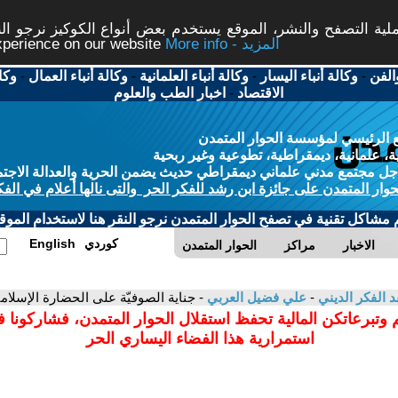
ة التصفح والنشر، الموقع يستخدم بعض أنواع الكوكيز نرجو النق
More info - المزيد
experience on our website
الفن
-
وكالة أنباء اليسار
-
وكالة أنباء العلمانية
-
وكالة أنباء العمال
-
وكا
الاقتصاد
-
اخبار الطب والعلوم
 الرئيسي لمؤسسة الحوار المتمدن
، علمانية، ديمقراطية، تطوعية وغير ربحية
ل مجتمع مدني علماني ديمقراطي حديث يضمن الحرية والعدالة الاجتم
حوار المتمدن على جائزة ابن رشد للفكر الحر والتى نالها أعلام في الفك
م مشاكل تقنية في تصفح الحوار المتمدن نرجو النقر هنا لاستخدام الموقع
كوردي
English
الاخبار
مراكز
الحوار المتمدن
د الفكر الديني
-
علي فضيل العربي
- جناية الصوفيّة على الحضارة الإسلاميّ
 وتبرعاتكن المالية تحفظ استقلال الحوار المتمدن، فشاركونا 
استمرارية هذا الفضاء اليساري الحر