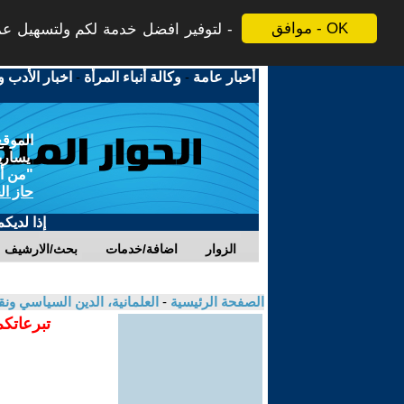
موافق - OK
لتوفير افضل خدمة لكم ولتسهيل عملي
أخبار عامة
-
وكالة أنباء المرأة
-
اخبار الأدب و
الموقع
يسارية
"من أج
حاز ال
إذا لديك
الزوار
اضافة/خدمات
بحث/الارشيف
الصفحة الرئيسية
-
العلمانية، الدين السياسي ونق
تبرعاتكم