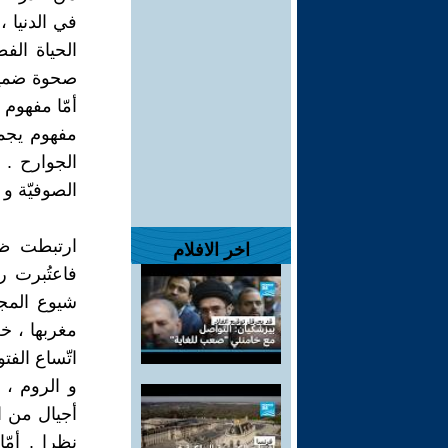
في الدنيا 
الحياة الفط
صحوة ضمير
أمّا مفهوم 
مفهوم يجمع
الجوارح . 
الصوفيّة و 
ارتبطت ظا
اخر الافلام
فاعتُبرت رد
شيوع المجو
مغربها ، خ
اتّساع الفت
و الروم ،
أجيال من ال
نظرا . أمّا