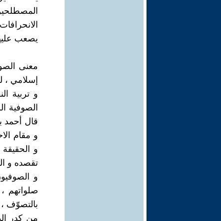
المصطلحين 
الانحرافات
يصعب عليهم 
معنى الصوف
إسلامي ، لك
و تربية ال
الصوفية الر
قال أحمد بن
و مقام الا
و الحقيقة 
تقصده و ال
و الصوفيو
صلواتهم ، 
بالتصوّف ، 
من كدر الذ