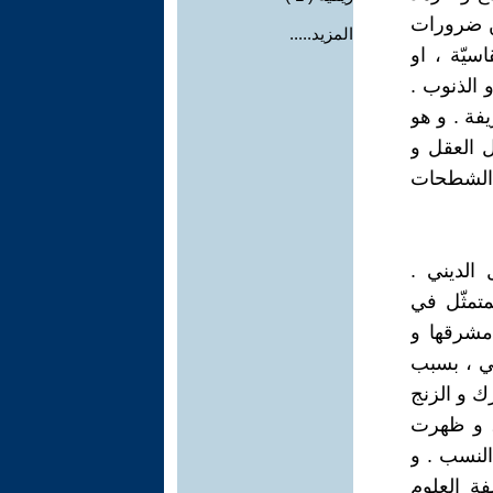
من ضرورات
المزيد.....
سيّة ، او
الذنوب .
يفة . و هو
ل العقل و
ن الشطحات
الديني .
متمثّل في
 مشرقها و
قي ، بسبب
رك و الزنج
، و ظهرت
النسب . و
سفة العلوم