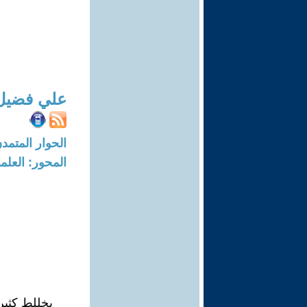
علي فضيل 
الحوار المتمدن-العدد: 7643 - 23
المحور: العلما
يخللط كثير