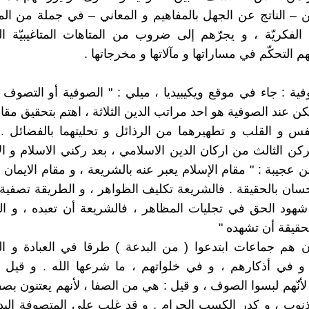
– الناتج عن الجهل بالمفاهيم و المعاني – في جملة من ال
 الفكريّة ، و يجرّهم إلى ضروب من المتاهات المتاغيبيّة الما
التحكّم في مساراتها و مآلاتها و مخرجاتها .
ية : جاء في موقع ويكيبيديا ، ميلي : " الصوفية أو التصو
ن عند الصوفية هو احد مراتب الدين الثلاثة ، اهتم بتحقيق مقا
نفس و القلب و تطهيرهما من الرذائل و تحليتهما بالفضائل .
كن الثالث من اركان الدين الاسلامي ، بعد ركني الاسلام و الاي
 عجيبة : " مقام الإسلام يعبر عنه بالشريعة ، و مقام الايمان 
حسان بالحقيقة . فالشريعة تكليف الظواهر ، و الطريقة تصفية 
شهود الحق في تجليات المظاهر ، فالشريعة أن تعبده ، و ا
حقيقة أن تشهده "
ن هم جماعات ابتدعوا ( من البدعة ) طرقا في العبادة و ا
و في أذكارهم ، و في خلواتهم ، ما شرعها الله . و قيل ، أ
لأنّهم لبسوا الصوف ، و قيل : هي من الصفا ، لأنهم يعتنون بصف
نوب ، و كدر الكسب الحرام . و قد غلب على المتصوفة البد