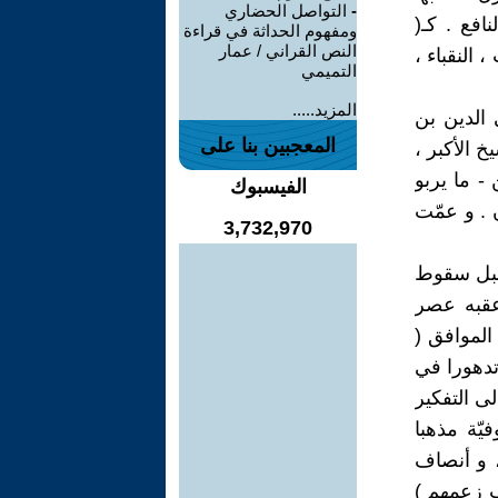
-
التواصل الحضاري
افع . كـ(
ومفهوم الحداثة في قراءة
النص القراني / عمار
 النقباء ،
التميمي
المزيد.....
 الدين بن
المعجبين بنا على
الشيخ الأكبر ،
- ما يربو
الفيسبوك
لم الكون . و عمّت
3,732,970
 قبل سقوط
125 م ) ، و الذي اعقبه عصر
لمماليك و العثمانيين ) ( 656 هـ - 1213 هـ ) الموافق (
 ، تدهورا في
لى التفكير
يّة مذهبا
، و أنصاف
ب زعمهم )