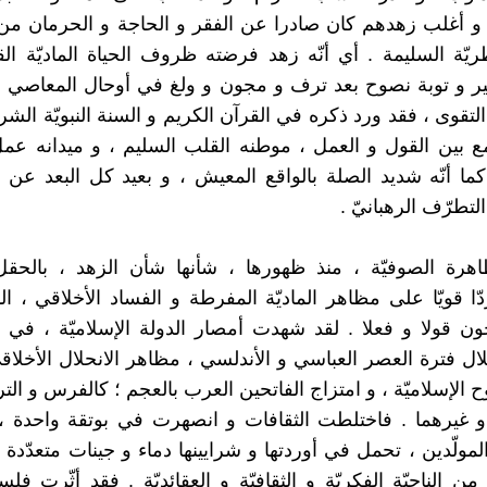
، و أغلب زهدهم كان صادرا عن الفقر و الحاجة و الحرمان 
ريّة السليمة . أي أنّه زهد فرضته ظروف الحياة الماديّة القا
 و توبة نصوح بعد ترف و مجون و ولغ في أوحال المعاصي و 
التقوى ، فقد ورد ذكره في القرآن الكريم و السنة النبويّة الشر
 بين القول و العمل ، موطنه القلب السليم ، و ميدانه عم
كما أنّه شديد الصلة بالواقع المعيش ، و بعيد كل البعد ع
التطرّف الرهبانيّ .
هرة الصوفيّة ، منذ ظهورها ، شأنها شأن الزهد ، بالحقل 
ّا قويّا على مظاهر الماديّة المفرطة و الفساد الأخلاقي ، ال
ن قولا و فعلا . لقد شهدت أمصار الدولة الإسلاميّة ، في
لال فترة العصر العباسي و الأندلسي ، مظاهر الانحلال الأخلا
وح الإسلاميّة ، و امتزاج الفاتحين العرب بالعجم ؛ كالفرس و الت
 و غيرهما . فاختلطت الثقافات و انصهرت في بوتقة واحدة 
مولّدين ، تحمل في أوردتها و شرايينها دماء و جينات متعدّدة 
 من الناحيّة الفكريّة و الثقافيّة و العقائديّة . فقد أثّرت فل