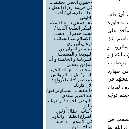
-
حقوق العصر. تحقيقات
في جريمة ازدراء العقل و
معاداة الإنسان / أحمد
، أيّ فاقد
التاوتي
 ، بمجاوزة
-
قراءة في تاريخ الاسلام
المبكر الطبعة الثانية /
مآخذ على
محمد جعفر ال عيسى
باسم ربّك
-
الإسلام ضد الحداثة /
فرغان أزيهاري
لسائرون و
-
مصادر القرآن من
اليهودية و المسيحية
سانيّة ( و
السريانية و الجاهلية و أ ...
ى مرضاته ،
/ مؤمن عقلاني
-
محادثات مع الله الجزء
ؤمن طهارة
الرابع / نيل دونالد والش
لتشهّد في
-
مختصر كتاب الأرواح /
آلان كاردك
، لماذا ،
-
الفقيه لي نتسناو براكتو /
يدة توجّه
عبد العزيز سعدي
-
الوحي الجديد / يل دونالد
والش
-
كتاب : حَمَّالُ أَوْجُهٍ..
الصراع الطبقي والتأويل
، يصعب في
في الإسلام ... / احمد
صالح سلوم
ل الله بها