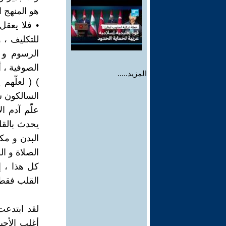
هو المنهج ا
• فلا يعقل 
للتكليف ، و
الرسوم و 
الصوفية ، أ
المزيد.....
) ( لعلّهم 
السالكون سب
علّم آدم ال
يحدث بالقل
البدن و مك
الصلاة و ا
كل هذا ، إ
القلب فقط 
لقد ابتدعت
أغلب الأحيا