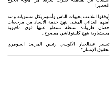
الشعب يئن بمنطقة تقترب شريعا من هاوية الجوع
الخطير!
أوقفوا التلاعب بحيوات الناس وأمنهم بكل مستوياته ومنه
أمنهم الغذائي المبتلى بنهج خدمة الأسياد من مرجعيات
حصان طروادة سلطة تسطو عليها قوى مافيوية
ميليشياوية بنهج كليبتوفاشي مفضوح..
تيسير عبدالجبار الآلوسي رئيس المرصد السومري
لحقوق الإنسان*