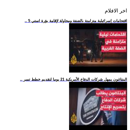
اخر الافلام
.. 5 اقتحامات إسرائيلية متزامنة بالضفة ومحاولة لإقامة بؤرة استي
.. البنتاغون يمهل شركات الدفاع الأمريكية 21 يوما لتقديم خطط تسر