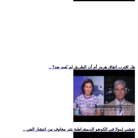
.. هل اقترب اتفاق هرمز أم أن الطريق لم يُعبد بعد؟
.. تفشي إيبولا في الكونغو الديمقراطية يثير مخاوف من انتشار الفي