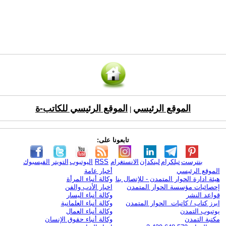
الموقع الرئيسي
الموقع الرئيسي للكاتب-ة
|
تابعونا على:
بنترست
تيلكرام
لينكدإن
الانستغرام
RSS
اليوتيوب
التويتر
الفيسبوك
الموقع الرئيسي
أخبار عامة
هيئة ادارة الحوار المتمدن - للإتصال بنا
وكالة أنباء المرأة
إحصائيات مؤسسة الحوار المتمدن
اخبار الأدب والفن
قواعد النشر
وكالة أنباء اليسار
ابرز كتاب / كاتبات الحوار المتمدن
وكالة أنباء العلمانية
يوتيوب التمدن
وكالة أنباء العمال
مكتبة التمدن
وكالة أنباء حقوق الإنسان