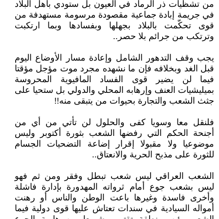
من تشظيات ذر الرماد في العيون بل ستودي بأهل البلاد
في جريمة إبادة جماعية مقصودة مرسومة مستهدفة من
قوى تحكّمت بالبلاد بجهلها وبفسادها وبما ارتكبت
وترتكب من جرائم بلا حصر..
يجب وقف التدهور الشامل وإعادة مسار الأوضاع اليوم
قبل الغد وبخلافه فإن ما نشهده مجرد موت مؤجل مؤقتا
فيما لن يضير قوى الفساد المافيوية المحروسة
بميليشيات العنف وإرهابه المحلي والدولي بل ستحيا على
جثث الشعب والتجارة بحيوات من يتبقى منه!!
فلنقل معا وسويا كفى والحلول لن تأتي من أي من
أجنحة الحكم التي رفضها الشعب بثورة أكتوبر وليس
موضوعيا ولا مقبولا إقرار إضاعة التضحيات الجسام
للثورة على مذبح الحرية والانعتاق..
الشعب العراقي ليس شعب تبطل وفقر ومن ثم فهو
ليس بشعب جوع أمام ثرواته المهدورة بإدارة فاشلة
وأخرى فاسدة وغيرها باعت الوطن والناس أو رهنت
أمواله السيادية في سندات تعتاش عليها قوى دولية فيما