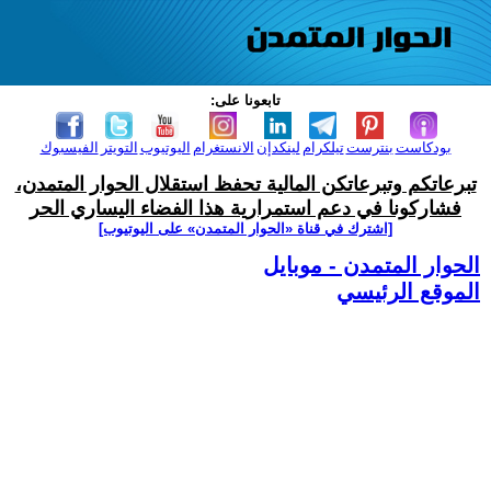
تابعونا على:
بودكاست
بنترست
تيلكرام
لينكدإن
الانستغرام
اليوتيوب
التويتر
الفيسبوك
تبرعاتكم وتبرعاتكن المالية تحفظ استقلال الحوار المتمدن،
فشاركونا في دعم استمرارية هذا الفضاء اليساري الحر
[اشترك في قناة ‫«الحوار المتمدن» على اليوتيوب]
الحوار المتمدن - موبايل
الموقع الرئيسي