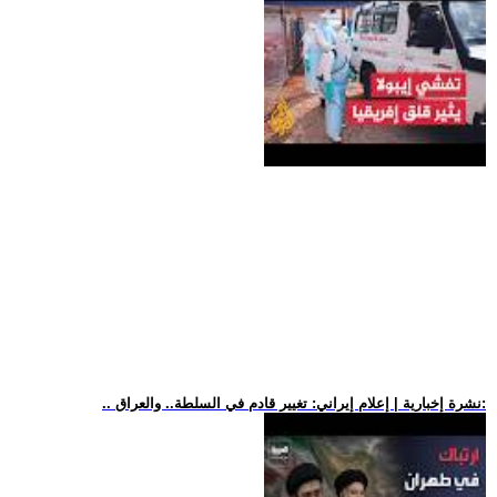
.. نشرة إخبارية | إعلام إيراني: تغيير قادم في السلطة.. والعراق: