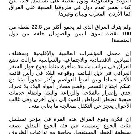
الكويت والسعودية ودول نفطية على تسلسل جيد، لكن
كيف نفسر تقدم دول في ظروفها الصعبة على العراق
كما الأردن، المغرب ولبنان وغيرها.
ولم يترك العراق الذي لم يجمع أكثر من 22.8 نقطة من
100 نقطة سوى اليمن والصومال خلفه من دول
المنطقة!
إن مجمل المؤشرات العالمية والإقليمية وبمختلف
الميادين الاقتصادية والاجتماعية والسياسية مازالت تضع
العراق في مراتب متدنية متأخرة مثلما وقوع جواز السفر
العراقي في ذيل القائمة ووقوعه البلاد في رأس قائمة
الأكثر فساداً وبين أسوأ العواصم وأكثر تدهوراً بيئيا دع
عنكم اجتياح التصحر وقطع مصادر أمواه البلاد بلا تحرك
جدي وإضرار بالفلاحة والزراعة والبيئة وانتفاء خدمات
صحية تضطر المواطن للجوء إلى دول أخرى وفي غالب
الأحوال يعجز عن التكفل بمعالجة ما يعاني منه..
إن فكرة وقوع العراق هذه المرة في مؤخر تسلسل
فئات الجوع وتسميته في فئة الجوع المقلق يضعه
بمنطقة الخطر المستفحل بخاصة مع تداعيات الظروف