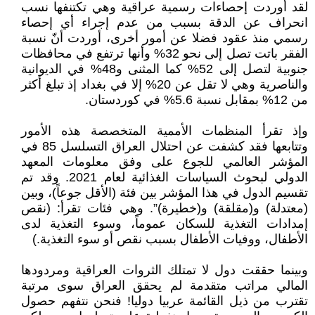
لقد أوردت إحصاءات رسمية عراقية وهي تكتنفها نسب
انحراف عن الدقة بسبب من عدم إجراء أي إحصاء
رسمي منذ عقود فضلا عن أمور أخرى، أوردت أنّ نسبة
الفقر باتت تصل إلى نحو 32% وأنها ترتفع في محافظات
جنوبية لتصل إلى 52% كما المثنى و48% في الديوانية
والناصرية وهي لا تقل عن 20% إلا في بغداد إذ تبلغ أكثر
من 12% بمقابل نسبة 5.6% في كوردستان.
وإذ تقرأ المنظمات الأممية المتخصصة هذه الأمور
وتتابعها فقد كشفت عن احتلال العراق التسلسل 85 في
المؤشر العالمي للجوع على وفق معلومات المعهد
الدولي لبحوث السياسات الغذائية لعام 2021. وقد تم
تقسيم الدول في هذا المؤشر بين فئة (الأقل جوعاً)، وبين
(معتدلة) و(مقلقة) و(خطيرة)”. وهي فئات تقرأ: (نقص
إمدادات التغذية للسكان عموماً، وسوء التغذية لدى
الأطفال، ووفيات الأطفال بسبب نقص أو سوء التغذية.)
وبينما حققت دول لا تمتلك الثروات العراقية ومردودها
المالي مراتب متقدمة لم يحقق العراق سوى مرتبة
تقترب من ذيل القائمة عربيا دوليا! فنحن نتفهم حصول