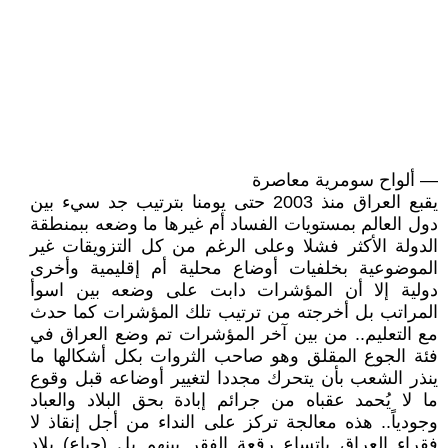
— ألواح سومرية معاصرة
يقبع العراق منذ 2003 حتى يومنا بترتيب جد سيء بين
دول العالم بمستويات الفساد أم غيرها ما وضعه ببمنطقة
الدولة الأكثر فشلا وعلى الرغم من كل التزويقات غير
الموضوعية بخلفيات أوضاع محلية أم إقليمية وأخرى
دولية إلا أن المؤشرات دابت على وضعه بين اسوأ
المراتب بل أخرجته من ترتيب تلك المؤشرات كما حدث
مع التعليم.. من بين آخر المؤشرات تم وضع العراق في
فئة الجوع المقلق وهو صاحب الثروات بكل أشكالها ما
ينذر الشعب بأن يتحرك مجددا لتغيير أوضاعه قبل وقوع
ما لا يُحمد عقباه من جرائم إبادة بحق البلاد والعباد
وجودياً.. هذه معالجة تركز على النداء من أجل إنقاذ لا
فقراء العراق باتساع رقعة الفقر بينهم بل (جياع) بلاد