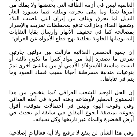
العالمية ليس في أزمة الطاقة التي يحتضنها ولا يملك من
أمرها شيئاً وما يبقى يحرقه ويتلفه فيما يستورد الغاز
البديل لما يحرق ويتلف من إيران التي ناصبت البلاد
وشعبها العداء ومازالت تدفع بمخططات تمزيقه والإضرار
بمصالحه كما في تجفيف الأنهار وإرسال بقايا النفايات
إليه بوديانها الخاوية بخلفية نهج قطع الأمواه عن العراق!
إن جميع الحصص الغذائية مازالت بين دولتين جارتين
تفرض ما تصدره إلينا من مواد كثيرا ما تكون تالفة أو
ليست مناسبة للاستهلاك الآدمي أو من مناشئ أخرى تمرّ
بنوعيات متدنية مسرطنة أحيانا بسبب فساد العقود وما
يتم في ثناياها…
إن الحل الوحيد للشعب العراقي كيما يتخلص من هذا
المستوى الخطير لأوضاعه وهذه المرة في أمنه الغذائي
وفي وقوعه اليوم وليس في احتمالات متوقعة، أقول
وقوعه بمنطقة الجوع المقلق في سابقة لم تحدث في
أرض الخضرة والنماء عبر تاريخها وكل تقلباته..
وفي هذا الشأن لن ينفع لا ترقيع ولا أية فعاليات إصلاحية