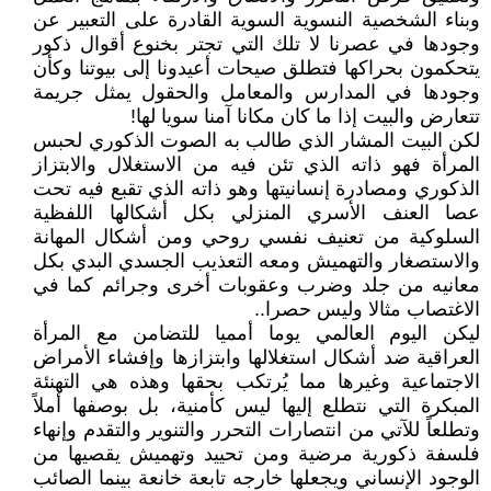
وبناء الشخصية النسوية السوية القادرة على التعبير عن
وجودها في عصرنا لا تلك التي تجتر بخنوع أقوال ذكور
يتحكمون بحراكها فتطلق صيحات أعيدونا إلى بيوتنا وكأن
وجودها في المدارس والمعامل والحقول يمثل جريمة
تتعارض والبيت إذا ما كان مكانا آمنا سويا لها!
لكن البيت المشار الذي طالب به الصوت الذكوري لحبس
المرأة فهو ذاته الذي تئن فيه من الاستغلال والابتزاز
الذكوري ومصادرة إنسانيتها وهو ذاته الذي تقبع فيه تحت
عصا العنف الأسري المنزلي بكل أشكالها اللفظية
السلوكية من تعنيف نفسي روحي ومن أشكال المهانة
والاستصغار والتهميش ومعه التعذيب الجسدي البدي بكل
معانيه من جلد وضرب وعقوبات أخرى وجرائم كما في
الاغتصاب مثالا وليس حصرا..
ليكن اليوم العالمي يوما أمميا للتضامن مع المرأة
العراقية ضد أشكال استغلالها وابتزازها وإفشاء الأمراض
الاجتماعية وغيرها مما يُرتكب بحقها وهذه هي التهنئة
المبكرة التي نتطلع إليها ليس كأمنية، بل بوصفها أملاً
وتطلعاً للآتي من انتصارات التحرر والتنوير والتقدم وإنهاء
فلسفة ذكورية مرضية ومن تحييد وتهميش يقصيها من
الوجود الإنساني ويجعلها خارجه تابعة خانعة بينما الصائب