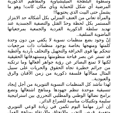
وسطوة البلطجة الميليشياوية والمفاهيم الذكورية
المرضية أي شكل للحماية وبأي مكان كانت! وهو ما
يشمل حتى البيت الذي يحتويها!!
والمرأة تعاني من العنف المنزلي بكل أشكاله حد الابتزاز
المستمر بكل لحظة وحدّ القتل والتصفية الجسدية عند
تهديد سلطة الذكورية الفردية والجمعية بمرجعياتها
الماضوية السلفية..
إنّ وجود بضع منظمات نسوية لا يكفي من دون وحدة
كلمتها ومنهجها بخاصة بوجود منظمات ذات مرجعيات
تتحكم بها قوى الخرافة والتجهيل والتخلف بأردية وأغطية
قد تستر عن بصر قباحة منظومتها ومستهدفاتها الحقيقية
لكنها لا تمنع البصائر عن رؤية جواهر أفعالها وما ترتكبه
من جرائم خطيرة تجاه الحقوق والحريات على سبيل
المثال ممالأتها فلسفة ذكورية من زمن الأقنان والرق
والعبودية..
لهذا نناشد كل المنظمات النسوية التنويرية من أجل إيجاد
تنسيقية موحدة تنظم جهودها ومناهج اشتغالها وتضع
برامج نضالها الوطني والمطلبي التحرري بين استراتيجية
سليمة وتكتيكات مناسبة للصراع الدائر..
إن أبرز مهامنا اليوم تكمن في زيادة الوعي التنويري
وتعميق فرص التحرر والانعتاق والارتقاء بمناهج العمل