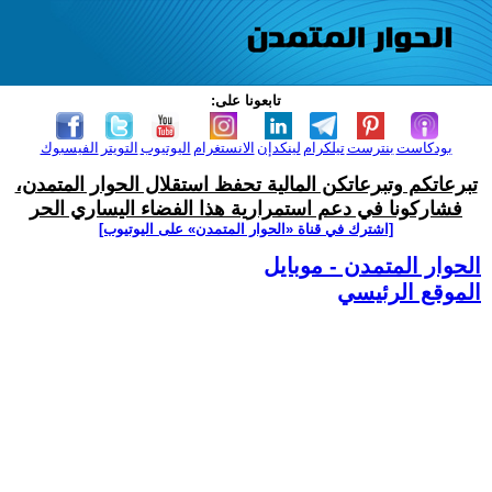
تابعونا على:
بودكاست
بنترست
تيلكرام
لينكدإن
الانستغرام
اليوتيوب
التويتر
الفيسبوك
تبرعاتكم وتبرعاتكن المالية تحفظ استقلال الحوار المتمدن،
فشاركونا في دعم استمرارية هذا الفضاء اليساري الحر
[اشترك في قناة ‫«الحوار المتمدن» على اليوتيوب]
الحوار المتمدن - موبايل
الموقع الرئيسي