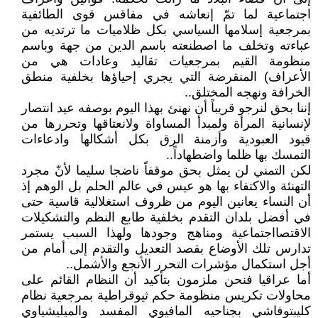
اجتماعية لما تمّ إنعاشه في مفاقس قوى الطائفية
بمرجعية إسلامها السياسي بكل ظلاميات ما ترتديه من
عباءته وتخلف ما اصطنعته باسم الدين من جهة وباسم
منظومة القيم بمرجعيات تقاليد وعادات هي من
الأعراف) المنقرضة التي يجري إحياؤها بخلفية منطق
الخرافة ونهجه المختلق..
إننا بحق لنرجو قريباً أن نهنئ بهذا اليوم بوصفه عيد انتصار
لإنسانية المرأة ولمبدأ المساواة ولانعتاقها وتحررها من
قيود العبودية وأزمنة الرق بكل أشكالها وادعاءات
التمسك بها ظلما واضطهاداً..
لكن التمني لن يمثل بحق موقفاً ناضجا سليما لأنّ مجرد
التهنئة والاكتفاء بها هو عيس في عالم الحلم بل الوهم إذ
أن النساء يعانين اليوم من ظروف استغلالية قاسية حتى
في أفضل بلدان التقدم بخلفية طابع النظم والتشكيلات
الاقتصااجتماعية ومناهج وجودها ولهذا السبب يستمر
تدارس تلك الأوضاع بقصد التعديل والتقدم إلى أمام من
أجل استكمال مؤشرات التحرر الأنجع والأشمل..
أما عراقيا فنحن ملزمون بتأكيد أن النظام القائم على
محاولات تكريس منظومة حكم ثيوقراطية بمرجعية نظام
كليبتوفاشي بجناحيه المافيوي المفسد والميليشياوي