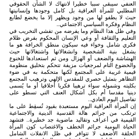
العنفي سيبقى سببا خطيرا لانتهاك لا الشأن الحقوقي
المطلبي للمرأة العراقية بل كامل وجودها وإنسانيتها
حيث لا يطفو لها من وجود ويظهر إلا ما يخضع لطابع
النظام وفكره السياسي الاجتماعي..
وفي ظل هذا النظام وما يفرضه من تفشي التخريب في
التعليم والثقافة أو وعي الإنسان المحكوم بفرض ظلام
فكري شامل وخواء فيه سيكون منطق الخرافة هو ما
يشغل بنية الشخصية وانشغالاتها واشتغالاتها حيث
الهشاشة والضعف أو الهزال ومن ثم استعدادها للخنوع
والخضوع التام لمرجعيات مزيفة تتحكم بتخليق منظومة
قيمية غريبة على المجتمع لكنها متحكمة به في ضوء
التظاهر بتمثيل حصري للمقدس الإلهي وترهيب المجتمع
بكليته وشموله سواء ترهيبا فكريا أخلاقيا أو ما يُسمى
دينيا مقدسا أم بكل أشكال العنف التي تسطو على
تفاصيل اليوم العادي..
إن المرأة العراقية اليوم مستعبدة بقيود تُسقِط على ما
ترتكب من جرائم هالة القدسية الدينية والاجتماعية
القيمية في أعراف وتقاليد ماضوية جد خطيرة.. فتشهد
الحياة اليومية جرائم الخطف والاغتصاب كون المرأة
الحلقة الأضعف لا تتوافر في ظل الانفلات الشامل