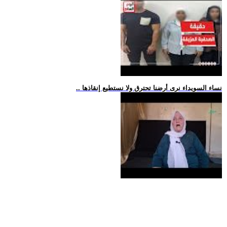
.. نساء السويداء نرى أرضنا تحترق ولا نستطيع إنقاذها