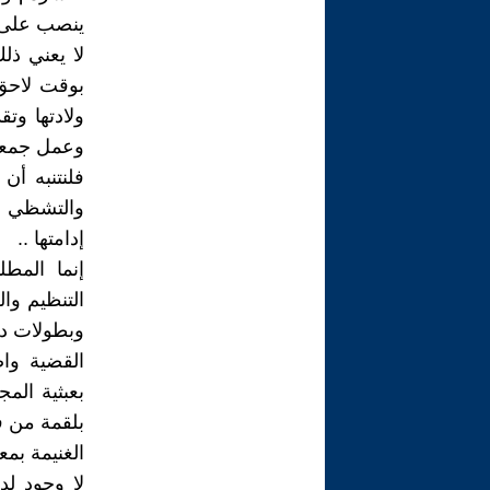
ينصب على ا
لا يعني ذل
بوقت لاحق 
ولادتها و
وعمل جمعي 
فلنتنبه أن
والتشظي س
إدامتها ..
إنما المطل
التنظيم وا
وبطولات دو
القضية واض
بعبثية الم
بلقمة من ف
الغنيمة بمع
لا وجود ل