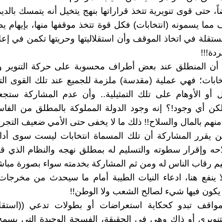
اً، حتى قوى تنويرية تتخذ قراراتها بنهج يتخيل أنه يتمسك بالد
 مما يسمونه (انتخابات) فكل قوة تتخذ موقفها منها، بإيهام 
تقلة في اتخاذ الموقف وأن استقلاليتها وحريتها تكمن في إعل
دة!!!
ا أن المنطلق عند بعض أطراف محسوبة على حركة التنوير وا
بات؛ فهي عملية (مقدسة) ملزمة للجميع عند تلك القوى الت
ل أو الأوهام على تلك التمثيلية.. وأن عدم المشاركة ستج
لكن أي وجود!؟ إنه وجود الدولة المملوكة بالمطلق من الف
نهم بالمال والسلاح!! ذلك ما لا يخفى حتى الأمي ضعيف التجربة
ن يقرر المشاركة أن تلك المسماة انتخابات ليست سوى أدا
حه وإقرار سطوته والتسليم له بمطلق نهجه والنظام الذي ق
م رقاب الناس له ومن ثم المشاركة بخدمته سواء بصورة مباش
ا ينفع هنا، ادعاء النيات الطيبة أمام ما سيحدث من مخرج
يكون فيها شيء لصالح الشعب ولا الوطن!!
مواقف تبدو كحكاية استعراضات أو بطولات تدعي ((استقلال
تنويري أو ذاك وهي في الحقيقة، الفسحة الوحيدة التي يسمح