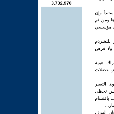
3,732,970
ستبدأ وإن
ها ومن ثم
بع مؤسسي
 للتشرذم
 ولا فرص
راك هوية
اض عضلات
ى التغيير
 فلن تحظى
ت باقتسام
ر...
إن الهدف