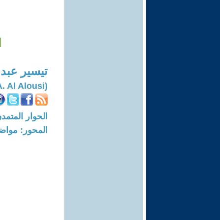
ا
تيسير عبدا
(Tayseer A. Al Alousi)
الحوار المتمدن-العدد: 6980 - 1
المحور: مواض