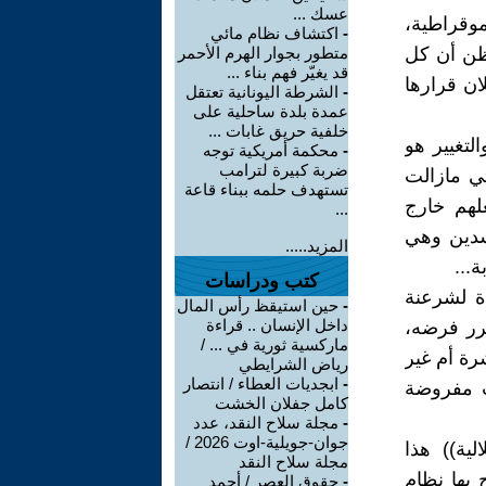
عسك ...
يموقراطية،
-
اكتشاف نظام مائي
يظن أن كل
متطور بجوار الهرم الأحمر
قد يغيّر فهم بناء ...
ان قرارها
-
الشرطة اليونانية تعتقل
عمدة بلدة ساحلية على
خلفية حريق غابات ...
لتغيير هو
-
محكمة أمريكية توجه
ضربة كبيرة لترامب
ي مازالت
تستهدف حلمه ببناء قاعة
علهم خارج
...
اسدين وهي
المزيد.....
...
كتب ودراسات
ة لشرعنة
-
حين استيقظ رأس المال
داخل الإنسان .. قراءة
رر فرضه،
ماركسية ثورية في ... /
رة أم غير
رياض الشرايطي
-
ابجديات العطاء / انتصار
ات مفروضة
كامل جفلان الخشت
-
مجلة سلاح النقد، عدد
جوان-جويلية-اوت 2026 /
ية)) هذا
مجلة سلاح النقد
 بها نظام
-
حقوق العصر / أحمد