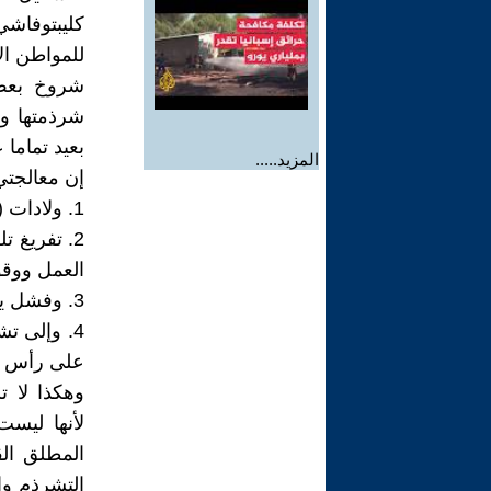
كليبتوفاشي
للمواطن ال
شروخ بعض 
شرذمتها و
بعيد تماما ع
المزيد.....
إن معالجتي
1. ولادات (تشكيلات) غير مدركة لمعنى (تنظيم ومنظمة) فتولد بصيغ هزيلة..
2. تفريغ 
العمل ووقو
3. وفشل يؤدي إلى خلل نوعي في معاني العمل الجمعي المؤسسي المنظم.
4. وإلى ت
على رأس ال
وهكذا لا ت
لأنها ليست
المطلق ال
التشرذم وا