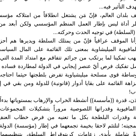
ف التأثير فيه...
بلدان العالم، فإنّ مَن يشتغل انطلاقاً من امتلاكه مؤسس
ر أداة ليس بإطار العمل المنظم المؤسسي ولكن أبعد م
(السلطة) في توجيه الحدث وحركته...
أنا الموقف عراقياً فإنّ من يمتلك السلطة ويديرها هم أح
لمافيوية الميليشاوية بمعنى تلك القائمة على المال السياس
نهب تمكينا لما يرتكب من جرائم تتفاقم مع امتداد المدة التي
صل تفكيك فرص أيّ عنصر إيجابي في الدولة لمطاردة فساده 
بوساطة قوى مسلحة ميليشياوية تفرض بلطجتها حيثما احتاجت
زاهة القائمة على بقايا أدوار (قانونية) للدولة ومن بقي في 
ب!
ذن، قدرة ((مأسسة)) أنشطة الخراب والإرهاب بمستوياتها بدءاً
المافيوية وقدراتها اللصوصية مروراً بتشكيلات المجموعات
وية وقدرات البلطجة بكل ما تعنيه من فرض خطاب العنف
يته؛ لتلتئم لاحقا بخيمة تجمعهما في إطار (مؤسسة) الدولة 
يةً شاملة بأيدي زعامات كربتوقراط السلطة، بتنظيميهما 