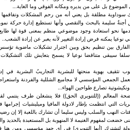
لموضوع بل على من يديره ومكانه الفوقي وما الغاية...
ك سوداوية مطلقة بل يعني أنه من رحم المشكلات وتفاقمها 
أجنةٌ سليمة بالبحث والتقصي وأنها تستطيع إدارة حركة نمو
تقدمها نحو استعادة وجود موضوعي منظم بمعنى قوة لها طا
نوعيا يمكنه فرض إرادة التغيير لأنه يعبر عن إرادة الشعب..
 الفارق بين تنظيم بحق وبين اجترار تشكيلات ماضوية تؤسس
لفا سيبقى متناقضا نوعيا لا يسمح بتعايش تلك التشكيلات
وب تثقيف بهوية منحتها للبشرية التجاريبُ البشرية في إد
لعمل الجمعي المؤسسي لا مجاميع الشللية والفردنة واستعر
نكيشوتية تصارع طواحين الهواء...
حة المعالم ((للتنويري الحق)) فلا ينشغلن طرف ينتمي لقو
جريات التي انتظمت بإطار لادولة المافيا وميليشيات إجرامها
تات النهب والسلب وليس سليما أن تشارك باللعبة إلا إن رضي
نى خضعت لمفهوم الغنيمة لا المنهوبة بل المستعبدة بالحديد والنا
دولة لتشترك [أيها التنويري] في أي جهد مؤسسي ومن هنا ف