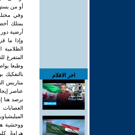
أو من يستهد
وفي مختلف 
يمتلك أخط
أرضية دور 
وإذا ما قر
الظلامية ا
المتفرغ لل
وطبعا يوا
بالتفكيك 
اخر الافلام
متاريس الن
عناصر إيجا
نرصد هنا إ
العصابات 
الميليشيا
ووحشية همج
هراوةً كل