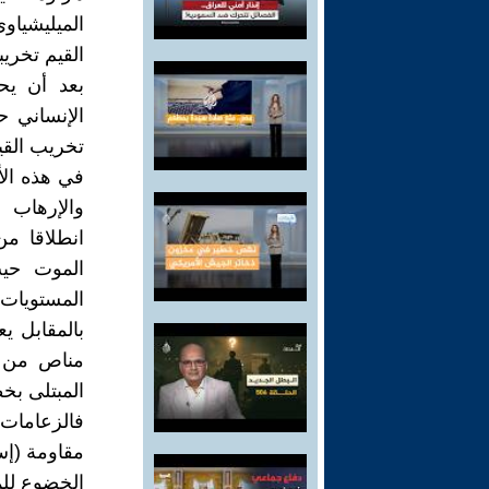
الميليشياوي
القيم تخريب
بعد أن يح
الإنساني 
تخريب القي
في هذه الأ
والإرهاب ف
انطلاقا م
الموت حيث
المستويات 
بالمقابل ي
مناص من ا
المبتلى بخط
فالزعامات 
مقاومة (إس
الخضوع للم