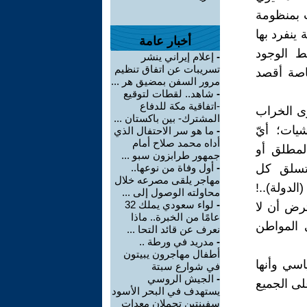
ث بمنظومة
 ينفرد بها
أخبار عامة
ط الوجود
-
إعلام إيراني ينشر
تسريبات عن اتفاق تنظيم
اصة أقصد
مرور السفن بمضيق هر ...
-
شاهد.. لقطات لتوقيع
-اتفاقية مكة للدفاع
وى الخراب
المشترك- بين باكستان ...
شيات؛ أيّ
-
ما هو سر الاحتفال الذي
أداه محمد صلاح أمام
لمطلق أو
جمهور طرابزون سبو ...
تسلق كل
-
أول وفاة من نوعها..
مهاجر يلقى مصرعه خلال
لدولة)..!
محاولته الوصول إلى ...
-
لواء سعودي يملك 32
ترض أن لا
عامًا من الخبرة.. ماذا
 المواطن
نعرف عن قائد التحا ...
-
مدريد في ورطة ..
أطفال مهاجرون يبيتون
اسي وأنها
في شوارع سبتة
-
الجيش الروسي
لى الجميع
يستهدف في البحر الأسود
سفينتين تحملان معدات