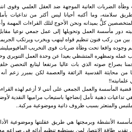
طأة الضربات العاتية الموجهة ضد العقل العلمي وقوى انتظ
طريق سلامته، وما أكتبه أحيانا ليس أكثر من تداعيات بأم
متخصصين كلٌّ بميدانه ونحن الأحوج لتلك القراءات المهمة وأعا
يته دور مأسسة العمل وتحويلها إلى عمل جمعي نوعيا مقاب
 بين من ركب فنون تنظيم قواه لينهب ويخرب ويرتكب الجريم
يم وجوده واقعا تحت وطأة ضربات قوى التخريب المافيوميليشي
ب عمله وتمظهره المتشظي بعيدا عن وحدة العمل التنويري وحر
نا بصراخ صوته الذي بات عاليا مرتفعا ليتابع التحصن خلف
ا من محايثة القدسية الزائفة والعصمة لكن بمبرر زعم أنه 
علمانيته!!
قضية المأسسة والعمل الجمعي على أنني لا أزعم لهذه القراءة
 تداعيات ذهنية تأمل إنضاجها باستيعاب مراميها النقدية لأوض
لملتبس والمتعثر بسبب ظروف ذاتية وموضوعية مركبة..
مأسسة الأنشطة وبرمجتها هي طريق عقلنتها وموضوعية الأدا
 تقدير طاقة الانتصار لمن يستطيع تنظيم أدائه في صراعه مع 