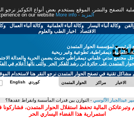
ة التصفح والنشر، الموقع يستخدم بعض أنواع الكوكيز نرجو النق
More info - المزيد
experience on our website
الفن
-
وكالة أنباء اليسار
-
وكالة أنباء العلمانية
-
وكالة أنباء العمال
-
وكا
الاقتصاد
-
اخبار الطب والعلوم
 الرئيسي لمؤسسة الحوار المتمدن
، علمانية، ديمقراطية، تطوعية وغير ربحية
ل مجتمع مدني علماني ديمقراطي حديث يضمن الحرية والعدالة الاجتم
حوار المتمدن على جائزة ابن رشد للفكر الحر والتى نالها أعلام في الفك
م مشاكل تقنية في تصفح الحوار المتمدن نرجو النقر هنا لاستخدام الموقع
كوردي
English
الاخبار
مراكز
الحوار المتمدن
ير عبدالجبار الآلوسي
- التوازن بين قدرات المأسسة وانفراط عقدها!؟
 وتبرعاتكن المالية تحفظ استقلال الحوار المتمدن، فشاركونا 
استمرارية هذا الفضاء اليساري الحر