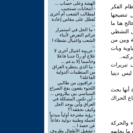
الهشة وعلى حساب ...
ام الفكر
-
انتخابات تستجيب
لمطالب الشعب أم أخرى
ل تنضيجها
تُفصَّل على مقاس إعادة
لج هنا ما
...
-
ما الحل في استمرار
ل التشظي
جرائم التعرض لأبناء
ة وبين من
الشعب واغتيال نشطاء ا
...
اوية وبات
-
جريمة اغتيال أخرى لا
كته..
علاج أو ردّا جديا فاعلا
وحاسما إلا بدعم ...
 تبريرات
-
ما الذي ينتظره العراق
من المنظمات الدولية
ليس دينيا
الفاعلة؟
-
عراقيون من طالبي
اللجوء يقعون بفخ الصراع
 أنها بحث
السياسي بين بيلاروس ...
اع الحراك
-
أين تكمن المشكلة في
العراق وأين يوجد الحل
وكيف نحققه؟؟
-
رؤية مقترحة أولياً مبدئياً
لحملة وطنية دولية دفاعاً
ء والحركة
عن حصة ا ...
ما يجابهه
-
تشغيل الأطفال بظروف