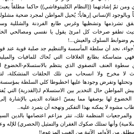
 ومن ثمّ إشادتهما ((النظام الكليبتوفاشي)) حاكما مطلقاً يعب
اً وبالوجود الإنساني إرهاباً؛ يُحيل المواطن لمجرد ضحية مشلولة
قق تشرذمها وتشظيها وغرس طابع الفردنة والشللية وس
حيث تطفو صرخات كل امرئ يقول يا نفسي ومصالحي الخ
م وضوابط السلوك والعيش...!
جواء، نجد أن سلطة المأسسة والتنظيم جد صلبة قوية عند ق
هي متماسكة بطابع العلاقات التي تُحاك للمافيات والميلي
ن سطوة العنف التصفوي الذي ينتظم بالاستسلام-الخضوع ا
 لا مخرج ولا انسحاب من تلك الحلقات المتشكلة، لت
وتحتلها وتفرض وجودها عليها اخطبوطا كلي السلطة بمؤسسة (ا
عيش المواطن حال التخدير بين الاستسلام لـ(القدرية) التي يُف
لخضوع لها بوصفها مما يمسّ اعتقاده الديني بالإشارة إلى
اب مشوه لا يمكنه بهذا التفكير ونهجه أن يتمرد عليه..
والمرجعيات المنظمة تلك، تنثر مزاعم اعتصامها بالدين السي
لامية) وأنها تمتلك صكوك الغفران والتمثيل (الحصري) للإله وع
طلق من الأوامر الآتية من الغيب المزعوم!!