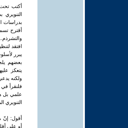
أكتب تحت و
التنويري ب
بدراسات ال
أقترح تسم
والتشرذم..
افتقد لتنظ
يبرر لأسلو
بعضهم يلجم
يتعكز عليه
ولكنه يدعي 
فلنقرأ في 
علمي بل هي
التنويري ا
أقول: إنّ 
أو على أقل