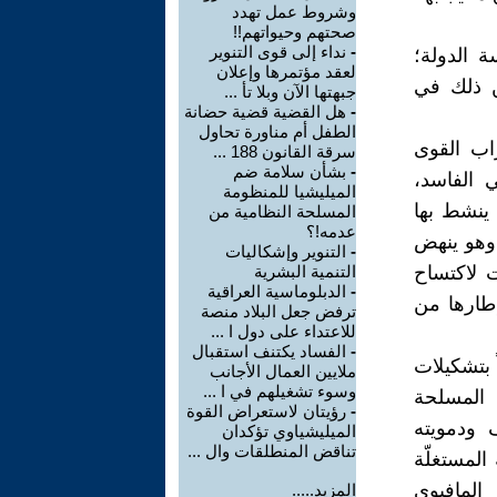
وشروط عمل تهدد
صحتهم وحيواتهم!!
-
نداء إلى قوى التنوير
ة الدولة؛
لعقد مؤتمرها وإعلان
ن ذلك في
جبهتها الآن وبلا تأ ...
-
هل القضية قضية حضانة
الطفل أم مناورة تحاول
زاب القوى
سرقة القانون 188 ...
-
بشأن سلامة ضم
ي الفاسد،
الميليشيا للمنظومة
 ينشط بها
المسلحة النظامية من
عدمه!؟
وهو ينهض
-
التنوير وإشكاليات
 لاكتساح
التنمية البشرية
-
الدبلوماسية العراقية
إطارها من
ترفض جعل البلاد منصة
للاعتداء على دول ا ...
-
الفساد يكتنف استقبال
 بتشكيلات
ملايين العمال الأجانب
وسوء تشغيلهم في ا ...
 المسلحة
-
رؤيتان لاستعراض القوة
 ودمويته
الميليشياوي تؤكدان
تناقض المنطلقات وال ...
المستغلّة
المافيوي
المزيد.....