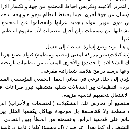
 لتمرير ألاعيبه وتكريس احباط المجتمع من جهة وانكسار الإراد
إنسان من جهة أخرى؛ فيما يحتفظ النظام بوجوده ونهجه، تتعمق
قوى تنوير سواء بتجديد عزلتها وانفصامها عن المجتمع أ
تشظيها بين مسميات ولن أقول تنظيمات لأن مفهوم التنظيم 
نها...
 هنا، تريد وضع إشارة بسيطة إلى فشل:
تلك التشكيلات (الجديدة) والأخرى المنسلّة عن تنظيمات تاريخ
عها برسم برامج هلامية شعاراتية مفرغة..
شرذم التنظيمات بين اشتغالات شللية متشظية تبرر صراعات أف
اشتغال لتحميهم قدسية مزيفة.
ستطيع أن تمارس تلك التشكيلات (المنظمات والأحزاب) الدي
 منظمة ولا مُمَأسسة بل موجودة بهياكل يكتنفها الخلل بي
قائم على قدسية الرأس وعصمته من الخطأ وبين التعددي ال
لتشظي أو كما يقول عراقيون (الرويسية) كلها زعامة ورئاسة و