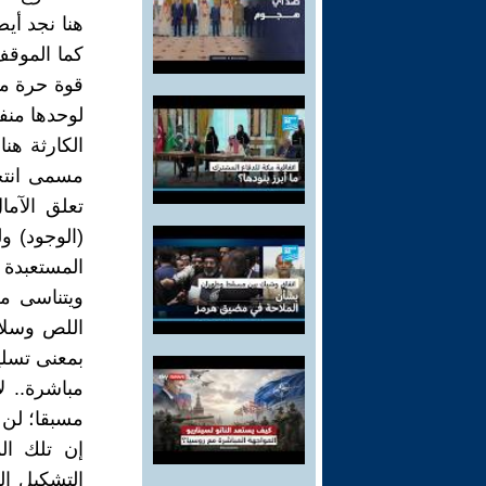
هنا نجد أيض
كما الموقف
قوة حرة مس
لوحدها منفر
الكارثة هن
مسمى انتخا
تعلق الآما
(الوجود) و
المستعبدة م
ويتناسى م
اللص وسلا
بمعنى تسلي
مباشرة.. ل
مسبقا؛ لن 
إن تلك ال
التشكيل ال