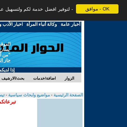
موافق - OK
لتوفير افضل خدمة لكم ولتسهيل عملي
أخبار عامة
-
وكالة أنباء المرأة
-
اخبار الأدب و
الموقع
يسارية
"من أج
حاز ال
إذا لديك
الزوار
اضافة/خدمات
بحث/الارشيف
الصفحة الرئيسية
-
مواضيع وابحاث سياسية
-
تيس
تبرعاتكم