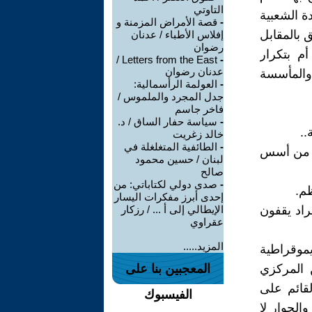
التاوتي
ة الشعبية
-
قصة الأمراض المزمنة و
 بالمقابل
إفلاس الأطباء / عدنان
رضوان
م بتكرار
Letters from the East /
-
عدنان رضوان
والمأسسة
-
العولمة الرأسمالية:
جدل المجرد والملموس /
فاخر جاسم
-
سياسة حفار الساق / د.
خالد زغريت
-
الطائفية المتغلغلة في
ية من أسس
لبنان / حسين محمود
صالح
-
صدى دولي لكتاباتي: من
إحدى أبرز مفكرات اليسار
راد يقفون
الإيطالي إلى أ ... / رزكار
عقراوي
المزيد.....
موقراطية
ن المركزي
المعجبين بنا على
قائم على
الفيسبوك
الحوار لا