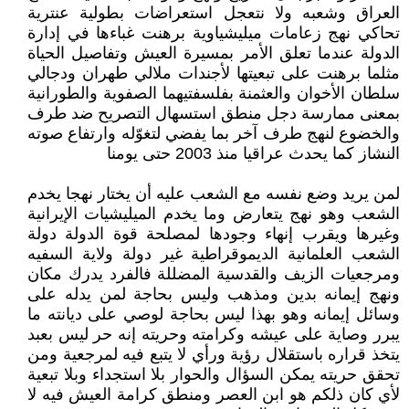
العراق وشعبه ولا نتعجل استعراضات بطولية عنترية
تحاكي نهج زعامات ميليشياوية برهنت غباءها في إدارة
الدولة عندما تعلق الأمر بمسيرة العيش وتفاصيل الحياة
مثلما برهنت على تبعيتها لأجندات ملالي طهران ودجالي
سلطان الأخوان والعثمنة بفلسفتيهما الصفوية والطورانية
بمعنى ممارسة دجل منطق استسهال التصريح ضد طرف
والخضوع لنهج طرف آخر بما يفضي لتغوّله وارتفاع صوته
النشاز كما يحدث عراقيا منذ 2003 حتى يومنا
لمن يريد وضع نفسه مع الشعب عليه أن يختار نهجا يخدم
الشعب وهو نهج يتعارض وما يخدم الميليشيات الإيرانية
وغيرها ويقرب إنهاء وجودها لمصلحة قوة الدولة دولة
الشعب العلمانية الديموقراطية غير دولة ولاية السفيه
ومرجعيات الزيف والقدسية المضللة فالفرد يدرك مكان
ونهج إيمانه بدين ومذهب وليس بحاجة لمن يدله على
وسائل إيمانه وهو بهذا ليس بحاجة لوصي على ديانته ما
يبرر وصاية على عيشه وكرامته وحريته إنه حر ليس بعبد
يتخذ قراره باستقلال رؤية ورأي لا يتبع فيه لمرجعية ومن
تحقق حريته يمكن السؤال والحوار بلا استجداء وبلا تبعية
لأي كان ذلكم هو ابن العصر ومنطق كرامة العيش فيه لا