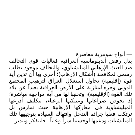
— ألواح سومرية معاصرة
بدل رفض الدبلوماسية العراقية فعاليات قوى التحالف
ضد العبث الإرهابي الميليشياوي، والتحالف موجود بطلب
رسمي لمكافحة (أشكال الإرهاب)؛ أحرى بها أن تدين أية
قوة (إقليمية) تحاول استغلال العراق لترهيب المجتمع
الدولي وجره لمنازلة على الأرض العراقية بعيداً عن بلاد
تلك القوة (الإقليمية)، وتجنيبا لها من أية مواجهة مباشرة؛
إذ تخوض صراعاتها وعنتكتها الرعناء، بتكليف أذرعها
الميليشياوية في معاركها الإرهابية حيث تمارس بل
ترتكب فعليا جرائم التدخل وانتهاك السيادة بتوجيهها تلك
الميليشيات ودعمها لوجستيا سراً وعلناً.. فلنتفكر ونتدبر