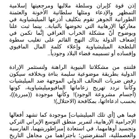
إذن قوة كإيران وسلطة ملاليها ومرجعيتها إسلامية
التمظهر والإدعاء ومثلها سلطانية الأخونة والعثمنة
الطورانية الجوهر تقوم بتكليف أذرعها الميليشياوية في
معاركها الإرهابية التي تخوضها بالنيابة.. بينما ثبت علنا
وبوضوح أنّ مشكلة الخراب العراقي إنَّما تكمن في
إضعاف الدولة بذاك النهج القائم على تغليب سطوة
البلطجة الميليشياوية وإعلاء كلمة المال المافيوي
وإفساده أو تسميمه فضاء البلاد وجودياً..
فلننتهِ من مشكلاتنا البنيوية الراهنة ولنستثمر الإرادة
الدولية بطريقة موضوعية سليمة بناءة وبخلافه سيكون
رفض ضربات التحالف الدولي الموجهة ضد الميليشيات
وكأننا نردد تهريج زعاماتها المافيوميليشياوية، كونها
(أجسام مشروعة الوجود)! وكأنها موجودة ((مبررة))،
بحسب ادعاءاتها، بمكافحة (الاحتلال)!
فيما هي [أي تلك الميليشيات] موجودة كما تشهد أفعالها
الإجرامية الإرهابية، لتمرير منطق التوسع الإيراني التركي
وتجسيد أوهامهما، في استعادة إمبراطوريتيهما، الفارسية
والعصمللية، المنقرضتين؛ باجتراهما من مجاهل التاريخ