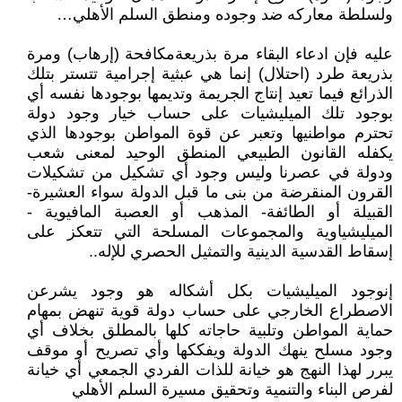
ولسلطة معاركه ضد وجوده ومنطق السلم الأهلي…
عليه فإن ادعاء البقاء مرة بذريعةمكافحة (إرهاب) ومرة
بذريعة طرد (احتلال) إنما هي عبثية إجرامية تتستر بتلك
الذرائع فيما تعيد إنتاج الجريمة وتديمها بوجودها نفسه أي
بوجود تلك الميليشيات على حساب خيار وجود دولة
تحترم مواطنيها وتعبر عن قوة المواطن بوجودها الذي
يكفله القانون الطبيعي المنطق الوحيد لمعنى شعب
ودولة في عصرنا وليس وجود أي تشكيل من تشكيلات
القرون المنقرضة من بنى ما قبل الدولة سواء العشيرة-
القبيلة أو الطائفة- المذهب أو العصبة المافيوية -
الميليشياوية والمجموعات المسلحة التي تتعكز على
إسقاط القدسية الدينية والتمثيل الحصري للإله..
إنوجود الميليشيات بكل أشكاله هو وجود يشرعن
الاصطراع الخارجي على حساب دولة قوية تنهض بمهام
حماية المواطن وتلبية حاجاته كلها بالمطلق بخلاف أي
وجود مسلح ينهك الدولة ويفككها وأي تصريح أو موقف
يبرر لهذا النهج هو خيانة للذات الفردي الجمعي أي خيانة
لفرص البناء والتنمية وتحقيق مسيرة السلم الأهلي