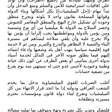
العراق وتنتهك سيادته من (جميع الأطراف) وأن تؤكد
على افاقيات استراتيجية للأمن والسلم ومنع التدخل وأن
تبدأ مهام ((حل الميليشيات)) بكل أشكالها وبناء الدولة
وقواتها المسلحة بقانون واحد لا يلوثه ويجرح منطق
وجوده أي تشكيل خارج النهج والمنطق المعاصر للجيوش
وحصر السلاح بيد الدولة بلا ميليشيا من أي نوع وتسمية
ومن يؤمن بالدولة ومواططنيها يجب إلزاما أن يؤمن بها
وألا يخرج عليه وأن يلقي سلاحه ليساهم في مسيرة
البناء والتنمية لا التظاهر والتذرع والتبرير ومن ثم لا خدمة
قوة إقليمية سياسيا بنهب أهل بلد وشعبها وادعاء انتمائه
إليهم فيما يطلق صوته الآخر في التذلل لخدمة أسياد
بدولة أخرى يتناسى أو يغض الطرف عن كون ذلك خيانة
وطنية وعبودية لأجنبي عدو حتى له سينتهي منه يوم يفرغ
من تصفية حسابات
أغلب الضربات للقوى الميليشياوية تدخل بما يخدم
الشعب العراقي ودولته إذا ما اتخذ قرار الانتهاء من كل
الميليشيات وتفرغ لبناء دولة قانون ومؤسسات تحترم
مسيرته وتطلعاته
فلنتفكر ونتدبر بكل تصريح ونهج وموقف بما تمليه مصالح