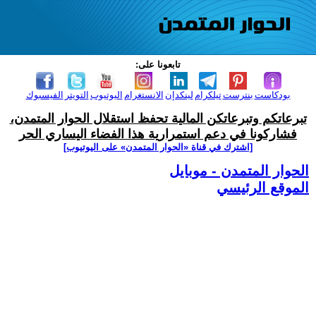
تابعونا على:
بودكاست
بنترست
تيلكرام
لينكدإن
الانستغرام
اليوتيوب
التويتر
الفيسبوك
تبرعاتكم وتبرعاتكن المالية تحفظ استقلال الحوار المتمدن،
فشاركونا في دعم استمرارية هذا الفضاء اليساري الحر
[اشترك في قناة ‫«الحوار المتمدن» على اليوتيوب]
الحوار المتمدن - موبايل
الموقع الرئيسي