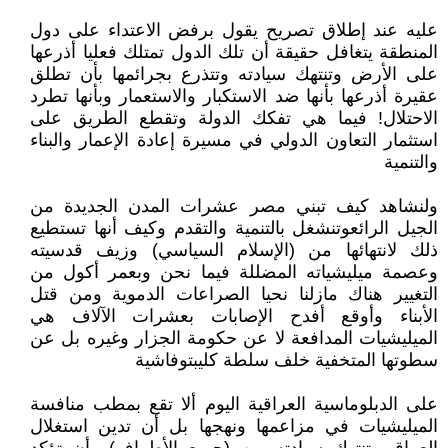
عليه عند إطلاق تصريح يقول برفض الاعتداء على دول
المنطقة يتغافل حقيقة أن تلك الدول تمتلك فعليا أذرعها
على الأرض وتنتهك سيادته وتتذرع بجرائمها بأن تطلق
عقيرة أذرعها بأنها ضد الاستكبار والاستعمار وبأنها تطرد
الاحتلال! فيما هي تفكك الدولة وتقطع الطريق على
استثمار التعاون الدولي في مسيرة إعادة الإعمار والبناء
والتنمية
ولنشاهد كيف تبني مصر عشرات المدن الجديدة من
الجيل الرائعوتنشغل بالتنمية والتقدم وكيف أنها تستطيع
ذلك لانتهائها من (الإسلام السياسي) وزيف قدسيته
وعصمة ميليشياته المضللة فيما نحن وبعمر أكول من
التغيير هناك مازلنا نحيا الصراعات الدموية ومن قتل
الأبناء وأوقع أفدح الإصابات بعشرات الآلاف هي
الميليشيات المدافعة لا عن حكومة الجزار وغيره بل عن
سطوتها المتخفية خلف سلطة كليبتوفاشية
على الدبلوماسية العراقية اليوم ألا تقع بمطب منافسة
الميليشيات في مزاعمها ونهجها بل أن تدين استغلال