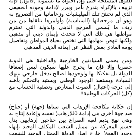
للقوى المسلحة حتى وإن احتواه ما يسمونه (قانون) فإنه
تزييف بالإكراه يتذرع بأمر ويبرر لإدامة وجوده الحقيقي
الذي لم تخشَ تلك الميليشيات وزعاماتها من التصريح به
وهو أن مرجعياتها (السياسية) وأوامرها تتلقاها من من
زيف ما يُسمى المرجع الديني والدولة التي تحترم
مواطنها هي تلك التي لا تتحدث بإيمان ديني أو مذهبي
ولكنها تنهض بمهامها التي تختص بحياة المواطن وتفاصيل
يومه العادي بغض النظر عن إيمانه الديني المذهبي
ومن يحمي السيادتين الخارجية والداخلية هي الدولة
حصريا وإلا فإن ما يخرج عليها سيكون ليس إضعافا
للدولة بل تفكيكا لها ولوجودها لصالح تدخل خارجي ينتهك
السيادة ويستعبد الوجود الوطني ويستبد بالتحكم بأهله
إلى درجة (اغتيال) الصوت المعارض وتصفية الحساب مع
(كل) الحركات الوطنية!!
إن حكاية مكافحة الإرهاب التي تتبناها (جهة) أو (جناح)
ضد جهة أخرى هي إدامة 0للإرهاب) نفسه وإعادة إنتاج له
وهي نهج يديم لعبة الصراع بين جناحين إرهابيين بدل
حسم المعركة بين ممثل الشعب المكلف الوحيد بإنهاء
وجود (القوة) خارج إطار الدولة الممثل الوحيد للشعب