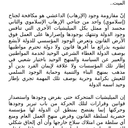
الميت..
إنّ مقازومة وجود (الإرهاب) الداعشي هو مكافحة لجناح
(إسلاموي) واحد من جناحي الإرهاب الإسلاموي والثاني
مجسد أو ممثل بكل الميليشيات الأخرى التي تنافس
وجود الدولة وتنتهك بوجودها وإصرارها على العمل فوق
الأرض القانون وتعرض الوجود المؤسسي للدولة لأبشع
تشويه بذرائع ما أقرها قانون ولا دولة تحترم مواطنيها
بوصف الدولة الغطاء الشرعي الوحيد لخدمة المواطنين
والعبير عن السياسة والمنهج الوحيد باختيار شعبي في
إطار تلك المؤسسات ولا علاقة لإيمان الفرد بدين أو
مذهب بمنهج البناء والتنمية وحماية الوجود السلمي
للعيش بكرامة وحرية بوصف تلك المهمة تجري بإطار
وحيد اسمه الدولة
إن الميليشيات المتحركة حتى بفرض وجودها واستصدار
قوانين وقرارات لتلك الحركة من باب تبرير وجودها
وحركتها إنما يفتضح بمنطق أن الدولة لها مؤسسة
حصرية لسلطة القانون وفرض منهج العمل العام ومنع
أي سلطة من امتلاك سلاح خارجها وأن أي إلحاق شكلي