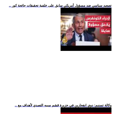
.. تصعيد سياسي ضد مسؤول أمريكي سابق على خلفية تحقيقات جائحة كور
.. وكالة تسنيم: دوي انفجارين في جزيرة قشم سببه التصدي لأهداف مع