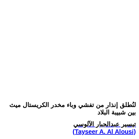
لنُطلق إنذار من تفشي وباء مخدر الكريستال ميث
بين شبيبة البلاد
تيسير عبدالجبار الآلوسي
(Tayseer A. Al Alousi)