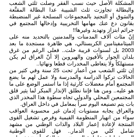
المشكلة الأصل حيث نسب الفقر وصلت ثلثي الشعب
والبطالة تجاوزت ثلث الشبيبة عدا البطالة المقنَّعة
والسَوق أو التجنيد بالمجموعات المسلحة غير المنضبطة
بقانون دع عنك مهامها التخريبية وإدخالها المجتمع في
جرائم ابتزاز وتهديد وغيرها!!
إنّ مئات آلاف المدمنات والمدمنين بالتحديد منه على
الميثامفيتامين الكريستالي، هي ظاهرة مستجدة ما بعد
2003 بل لسنوات قريبة خلت.. فعلى الرغم من غرق
بلدان الجوار بالأفيون والهيروين إلا أنّ العراق لم يكن
مستهلكاً ولا يتعاطى المخدرات قطعا ونهائيا..
إن ثلثي الشعب من أعمار تحت 25 سنة وفي كثير من
الحالات تركوا الدراسة والمدرسة ولا عمل لهم ما يضع
المجتمع أمام معضلات كارثية إذا ما استمر الوضع على ما
هو عليه.. ومن هنا فإننا نطلق الإنذار المبكر لما يثير قلق
المجتمعين المحلي والدولي تجاه سطوة هذا المخدر الذي
بات يتم تصنيعه اليوم سراً بمعامل في داخل العراق.
والعراق يجابه مستويات إدمان غير محسوبة العواقب
سواء من انهيار المنظومة القيمية وفرص تشغيل القوى
المنتجة لإعادة إعمار البلاد والذات الوطني من مشهد
شامل كلي من الدمار.. فهل للقوى الوطنية