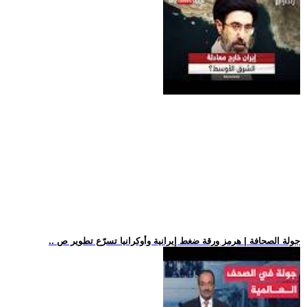
.. جولة الصحافة | هرمز ورقة ضغط إيرانية وأوكرانيا تسرّع تطوير ص