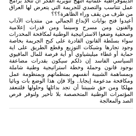
الديموقراطية علمانية النهج تنويرية الفكر أن تتخذ برامج
عمل تتناسب والتصدي للجريمة التي يتعرض لها العراق
من طرف من يقف وراء الظاهرة؟؟؟
أعيدوا فتح بوابات الإبداع الجمالي من منتديات الآداب
والفنون ومن مسرح وسينما ومن قدرات إعلامية
وصحفية وضعوا الاستراتيجية الوطنية لمكافحة المخدرات
سواء بسلطة القانون القادرة على كبح الجريمة بخاصة
وجود تجارها وشبكات التوزيع وقطع الطريق على اية
حماية أو غطاء ميليشياوي أو أية فرصة للمال المافيوي
السياسي الفاسد إن ذلكم سيكون بقدرات مضاعفة
بوجود قانون وحملة وخطة استراتيجية وطنية شاملة
وبمساهمة الشبيبة أنفسهم بمنظماتهم وبمنظومة عمل
ومكافحة مدعومة إيجابا.. وإلا فإن هذا الوضع بات وبائيا
مهلكا ومن حق شبيبتنا أن تجد بدائلها وحلولها فلتنعقد
المؤتمرات الوطنية المتخصصة بلا تأخير ولنوفر فرص
الصد والمعالجة