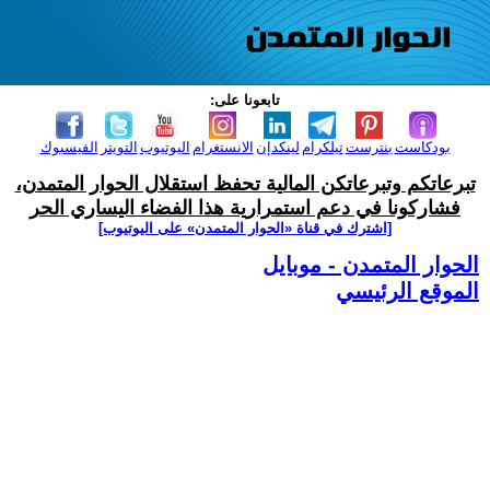
تابعونا على:
بودكاست
بنترست
تيلكرام
لينكدإن
الانستغرام
اليوتيوب
التويتر
الفيسبوك
تبرعاتكم وتبرعاتكن المالية تحفظ استقلال الحوار المتمدن،
فشاركونا في دعم استمرارية هذا الفضاء اليساري الحر
[اشترك في قناة ‫«الحوار المتمدن» على اليوتيوب]
الحوار المتمدن - موبايل
الموقع الرئيسي