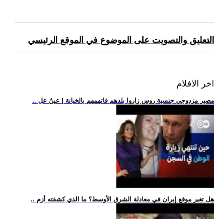
التعليق والتصويت على الموضوع في الموقع الرئيسي
اخر الافلام
.. مصير مزدوجي جنسية روس زاروا بلدهم فاتهمهم بالخيانة | عينٌ عل
.. هل تغير موقع إيران في معادلة الشرق الأوسط؟ ما الذي كشفته أزم