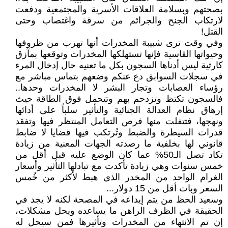
بصحتهم وبسلامة العلاقات الأسرية والمجتمعية ودفعت
لارتكاب الجنح والجرائم من سرقة واغتصاب وحتى
القتل!
وفي وقت ترى شبيبة المخدرات أنها تهرب من ظروفها
وحيواتها القاسية فإنها تستهلكها المخدرات وتوقعها بمآزق
كارثية ليس أدناها السجون بكل ما تعنيه حال إدخال المرء
في سجلات السوابق دع عنكم وضعهم بتماس مباشر مع
رؤساء العصابات وتجار البشر لا المخدرات وحدها..
فالسجون تكتظ وتزدحم بهم وتتحمل فوق الطاقة حيث
إرهاق نظام العدالة الجنائية والتأثير سلباً على أدائها
ونهجها، فتتفلت منها فرص التعامل المنتظر فيها وتفقد
قدرات السيطرة والضبط وتُرتكب فيها قضايا لا ضابط
قانوني لها بخلفية ما رصدته الجهات المعنية من زيادة
تكاد تصل الـ50% عما كان الوضع عليه قبل أقل من
خمس سنوات وهي زيادة تأكدت مع تبادلها التأثير وأسعار
الغرام الواحد من المخدر الذي هبط لأكثر من خُمس
السعر وبات أقل من 15 دولار...
وسعيد الحظ من يتم إيداعه في المصحة لكنه لا يجد في
الحقيقة في الظرف الراهن ما يساعده ويحل مشكلات،
إن تم الانتهاء من المخدرات وتأثيرها فمن سيحل له