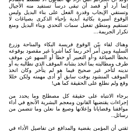
إنما أرد أو قصد أن تبقى درساً تستفيد منه الأجيال
وتستقي الإيجاب وقدرة الفعل على بناء البديل وليس
الوقوع أسيرة بكائية أبدية بإحياء الذكرى بصياغات لا
تستقيم ومنطق تفعيل سمات التحدي وبناء البديل ومنع
تكرار الجريمة…
وهناك لقاء بيّن الوقوع فريسة البكاء والمناحة وزرع
السلبية وبين أمر آخر ربما كما أشرنا غير مقصود بوقوعه
بخطأ الصياغة و-أو التعبير أو خطأ أو السهو عن موقف
طرف ومطالبته بما اتخذ بشانه الموقف الذي نطالبه به أو
ندينه لتأخر غير صحيح فيما هو لم يتأخر وكان اتخذ
الموقف المنشود بوقت سابق أو أدى مهمته ولكن خللا
وقع ولم نطلع على الحقيقة كما هي!
برجاء الانتباه على حقيقة كل مصطلح وما يحدد من
إجراءات يقتضيها القانون ومعجم البشرية الأنجع في أداء
مواقفنا وقضايانا وإعلانها وصيغ ما نعلن وما تتضمن من
رسائل..
ثقتي أن المؤمن بقضية والمدافع عن تفاصيل الأداء في