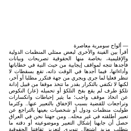
— ألواح سومرية معاصرة
أقرأ بين الفينة والأخرى لبعض ممثلي المنظمات الدولية
والإقليمية، بخاصة منها الحقوقية تصريحات وبيانات
فأجدها تتجه لمواقف إيجابية من حيث النية في خطاباتها
وأداءاتها، فيما أجدها في الوقت ذاته، تقع بسقطات لا
تنظر فعليا لما جرى ويجري من جهة فتكرر مطلبا أو آخر،
لكنها لا تكتفي بالتكرار بقدر ما تتخذ موقفا من قبيل إدانة
تلكؤ طرف لم يقع بفخ التلكؤ أو تحميله (عار) النكوص
عن اتخاذ موقف واجب؛ ما يثير إحباطات وانكسارات
وتراجعات للقضية بسبب الإخفاق بالتعبير عنها.. وكثرما
طولبت منظمات ودول أو شخصيات بعينها بالتراجع عن
تعبير أطلقته في غير محله.. ومن جهتنا نحن في العراق
حصل أن جابهنا إشكال التعبير وموضوعيته أو دقته ما
يتطلب مزيد اشتغال تنويري لتعزيز ثقافتنا الحقوقية