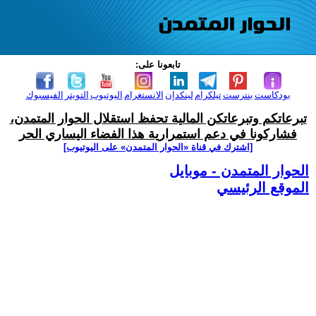
تابعونا على:
بودكاست
بنترست
تيلكرام
لينكدإن
الانستغرام
اليوتيوب
التويتر
الفيسبوك
تبرعاتكم وتبرعاتكن المالية تحفظ استقلال الحوار المتمدن،
فشاركونا في دعم استمرارية هذا الفضاء اليساري الحر
[اشترك في قناة ‫«الحوار المتمدن» على اليوتيوب]
الحوار المتمدن - موبايل
الموقع الرئيسي