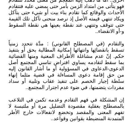
أخرى.. أما ما ذهب إليه المعجم من معنى محدد للتقادم
فهو يتأتى من امتداد الزمن بأمر حتى يمضي عليه فتتقادم
الأحداث والوقائع كما تقادم بناء بيت أو شيء حتى يتآكل
ويكاد تنتهي قيمته الأصل إذ نرصد منحنى تآكل تلك القيمة
حتى تتوقف وتنتهي عند نقطة بعينها هي نقطة السقوط
و-أو الانقضاء..
والتقادم (في المصطلح القانوني) : مدَّة تتحدد زمنياً
تسقط بانقضائِها وانتهائها إمكانية المطالبة بحق أَو بتنفيذ
حكم. إنّ عدم مشاغلة الأطراف المعنية ومنها القضائية
بما سقط لتقادمه يساوي افتراض تناسي المجتمع أصل
الدعوى-الدعاوى في المسؤولية أو ما أشار القانون إليه
من حق إقامة دعوى المساءلة في قضية مثلما إنهاء
سلطة إجبار الخصم على تنفيذ عقاب وتلبية أو سداد
مفردات يتضمنها، في ضوء عدم اجترار المجتمع..
إن المشكلة في فهم التقادم وعدمه تكمن في التلاعب
بالمصطلح بعقلية مقصودة التضليل مرة أو ملتبسة لا
تفهم المعنى والمقصد وتخضع لانفعالات خارج الأطر
المتمدنة المنضبطة بقوانين وقواعد..