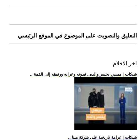
التعليق والتصويت على الموضوع في الموقع الرئيسي
اخر الافلام
.. شبكات | ميسي يخسر والده.. قدوته وعرابه ورفيقه إلى القمة
.. شبكات | غرامة تاريخية على شركة ميتا