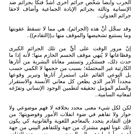
الحرب وأيضا شخَّص جرائم أخرى أشدّ فتكاً بجرائم ضد
الإنسانية وثالثة بجرائم الإبادة الجماعية وأضاف لاحقا
جرائم العدوان..
وقد سجَّل أنَّ هذه (الجرائم)، هي مما لا تسقط عقوبتها
وما يستتبع تشخيصها والموقف منها بـ((التقادم))..
إنّ مرور الوقت على أيٍّ من تلك الجرائم الكبرى
وفظاعاتها لا يُنهي موقف الحسم الحازم منها؛ لأنه إذا ما
حدث ذلك، فستتكرر وتستمر معاناة البشرية من آثارها
الكارثية غير المحتملة؛ بسبب من حجمها لا الكمي حسب
بل النوعي القائم على استمرار آثارها وتبرير وقوعها
مجدداً الأمر الذي يطعن كل معاني الأنسنة والاستقرار
والسلم المؤمل تحقيقه لتطمين الوجود الإنساني وتفرّغه
لمعانيه السامية..
لكن لكل شيء معنى محدد بخلافه لا فهم موضوعي ولا
حوار ولا تفاهم في ضوء انفلات الأمور وفوضويتها؛ من
فإن التقادم يتحدد بالمعاجم اللغوية والقانونية كي يكون
ذلك عونا لفهم مشترك من جهة وللتفاهم البيني من جهة