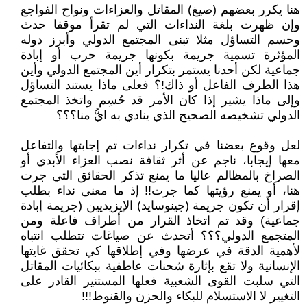
هنا يكرر بعضهم (صيغ) المقاتل والعزاءات ونواح الفواجع
وإن ظهرت بلغة النداءات التي لم تقرأ موقفا حدث
وحسم التساؤل مثلا تبنى المجتمع الدولي وأبرز دوله
المؤثرة تسمية جريمة بكونها جريمة حرب أو إبادة
جماعية لكن أحدنا يستمر بتكرار أين المجتمع الدولي وأين
هذا الطرف الفاعل أو ذاك!؟ فعلى ماذا يستند التساؤل
وإلى ماذا يشير إذا كان الأمر قد حُسِم واتخذ المجتمع
الدولي تشخيصه الصحيح الذي ينادي به ايُّ منا؟؟؟
لعل وقوع بعضنا في تكرار نداءات تم إجابتها والتفاعل
معها إيجابا، ناجم عن أثر ثقافة نصب العزاء الأبدي أو
الصراخ بالمظالم عاليا ما يمنع تذكر الحقائق التي جرت
هنا، أو يمنع رؤيتها كما جرت!! إذ ما معنى نداء بطلب
إقرار أن تكون جريمة (جينوسايد) الإيزيديين (جريمة إبادة
جماعية) وقد تم اتخاذ القرار من أطراف فاعلة ومن
المتجمع الدولي؟؟؟ أتحدث عن صياغات تتطلب انتباه
لأهمية الدقة في عرضها وفي إطلاقها كي تحقق غايتها
الإنسانية ولا تقع بإثارة شحنات عاطفية ببكائيات المقاتل
التي سلبت القوى الشعبية فعلها المستنير القادر على
التغيير لا الاستسلام للبكاء والحزن والقنوط!!!