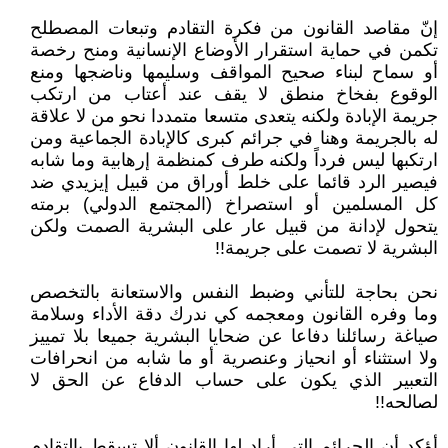
إنّ مقاصد القانون من فكرة التقادم وتبعات المصطلح
تكمن في حماية استقرار الأوضاع الإنسانية ومنح رخصة
أو سماح لبناء صحيح المواقف وسليمها وناضجها ومنع
الوقوع بفخاخ منطق لا يقف عند أعتاب من ارتكب
جريمة الإبادة ولكنه يتعدى متسعا متمددا نحو من لا علاقة
له بالجريمة وهنا في جرائم كبرى كالإبادة الجماعية ومن
ارتكبها ليس فرداً ولكنه طرف كمنظمة إرهابية وما شابه
فيصير الرد قائما على خلط أوراق من قبيل إيزيدي ضد
كل المسلمين أو استصراخ (المجتمع الدولي) برمته
يتحول لإدانة من قبيل عار على البشرية الصمت ولكن
البشرية لا تصمت على جريمة!!
نحن بحاجة للتأني وضبط النفس والاستعانة بالتخصص
وما وفره القانون ومعجمه كي ندرك دقة الأداء وسلامة
صياغة رسائلنا دفاعا عن ضحايا البشرية جميعا بلا تمييز
ولا استثناء أو انحياز وعنصرية أو ما شابه من انحرافات
التعبير الذي يكون على حساب الدفاع عن الحق لا
لصالحه!!
أؤكد أن الجرائم التي أراد لها القانون ألا تسقط بالتقادم