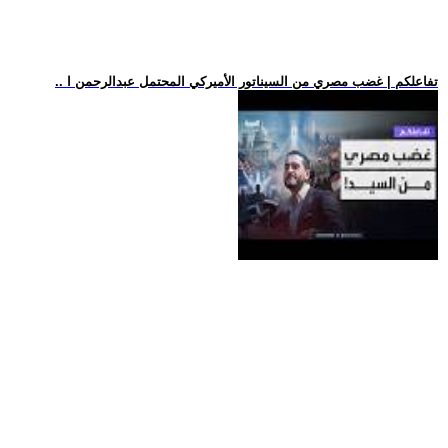
.. تفاعلكم | غضب مصري من السيناتور الأميركي المحتمل عبدالرحمن ا