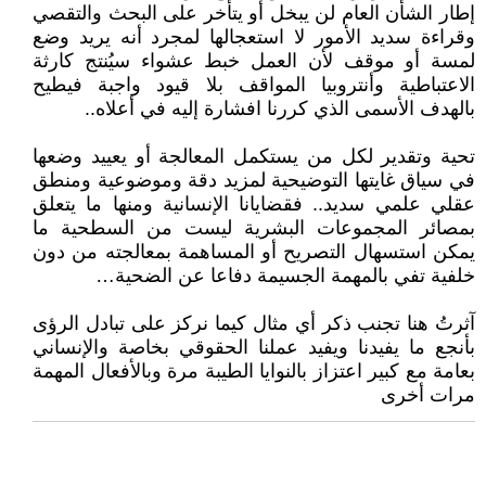
إطار الشأن العام لن يبخل أو يتأخر على البحث والتقصي
وقراءة سديد الأمور لا استعجالها لمجرد أنه يريد وضع
لمسة أو موقف لأن العمل خبط عشواء سيُنتج كارثة
الاعتباطية وأنتروبيا المواقف بلا قيود واجبة فيطيح
بالهدف الأسمى الذي كررنا افشارة إليه في أعلاه..
تحية وتقدير لكل من يستكمل المعالجة أو يعييد وضعها
في سياق غايتها التوضيحية لمزيد دقة وموضوعية ومنطق
عقلي علمي سديد.. فقضايانا الإنسانية ومنها ما يتعلق
بمصائر المجموعات البشرية ليست من السطحية ما
يمكن استسهال التصريح أو المساهمة بمعالجته من دون
خلفية تفي بالمهمة الجسيمة دفاعا عن الضحية…
آثرتُ هنا تجنب ذكر أي مثال كيما نركز على تبادل الرؤى
بأنجع ما يفيدنا ويفيد عملنا الحقوقي بخاصة والإنساني
بعامة مع كبير اعتزاز بالنوايا الطيبة مرة وبالأفعال المهمة
مرات أخرى