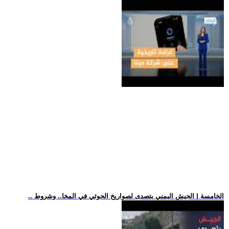
.. الخامسة | الجيش اليمني يتصدى لصواريخ الحوثي في المخا.. وشروط