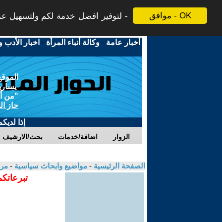
موافق - OK
لتوفير افضل خدمة لكم ولتسهيل عملي
أخبار عامة
-
وكالة أنباء المرأة
-
اخبار الأدب و
الموقع
يسارية
"من أج
حاز ال
إذا لديك
الزوار
اضافة/خدمات
بحث/الارشيف
الصفحة الرئيسية
-
مواضيع وابحاث سياسية
-
مرو
تبرعاتكم