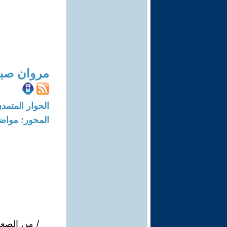
مروان صبا
الحوار المتمدن-العدد: 7045 - 21
المحور: مواض
/ من الصعب