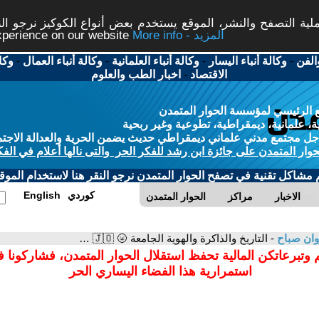
ة التصفح والنشر، الموقع يستخدم بعض أنواع الكوكيز نرجو النق
More info - المزيد
experience on our website
الفن
-
وكالة أنباء اليسار
-
وكالة أنباء العلمانية
-
وكالة أنباء العمال
-
وكا
الاقتصاد
-
اخبار الطب والعلوم
 الرئيسي لمؤسسة الحوار المتمدن
، علمانية، ديمقراطية، تطوعية وغير ربحية
ل مجتمع مدني علماني ديمقراطي حديث يضمن الحرية والعدالة الاجتم
حوار المتمدن على جائزة ابن رشد للفكر الحر والتى نالها أعلام في الفك
م مشاكل تقنية في تصفح الحوار المتمدن نرجو النقر هنا لاستخدام الموقع
كوردي
English
الاخبار
مراكز
الحوار المتمدن
ان صباح
- التاريخ والذاكرة والهوية الجامعة 🌝 🇯🇴 …
 وتبرعاتكن المالية تحفظ استقلال الحوار المتمدن، فشاركونا 
استمرارية هذا الفضاء اليساري الحر