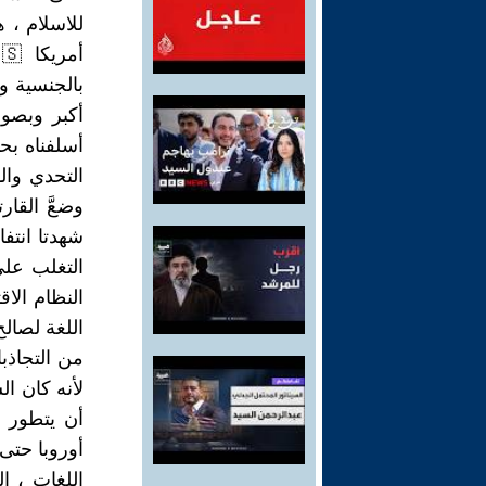
للاسلام ، 
بالجنسية و
أكبر وبصور
أسلفناه بحا
التحدي وال
شهدتا انتف
التغلب على 
النظام الا
اللغة لصال
من التجاذب
لأنه كان ال
أن يتطور و
أوروبا حتى 
اللغات ، ا