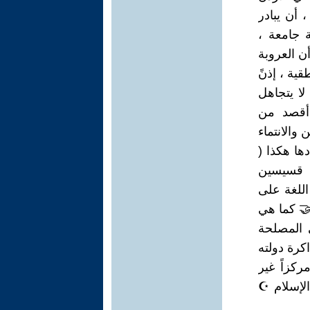
 ، أن يبادر
ة جامعة ،
أن العروبة
قية ، إذنً
لا يتجاهل
 أقصد من
والانتماء
ها هكذا (
هم قسيسين
 اللغة على
ً🤝 كما هي
ي المصلحة
 من ذاكرة دولته
مرء ، بأن جغرافية الأردن 🇯🇴 كانت مركزاً غير
الإسلام ☪