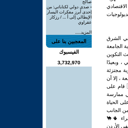
صالح
ونية ، وبالتالي ، كان الاجتماع الأوروبي في شكله الحالي ( الإتحاد 🇪🇺 الاقتصادي
-
صدى دولي لكتاباتي: من
إحدى أبرز مفكرات اليسار
ديولوجيات
الإيطالي إلى أ ... / رزكار
عقراوي
المزيد.....
 في الشرق
المعجبين بنا على
 الهوية الجامعة
الفيسبوك
ث التكوين
 ، وبعيدًا
3,732,970
ة مجتزئة
 ، إلا أن
ايضاً ، في نهاية المطاف ، وهو تذكير مفيد ، لا مفر منه ، فالأردن 🇯🇴 قام على
في ممارسة
لى الحياة
 من الجانب
حراء 🌵🐪
في الأردن