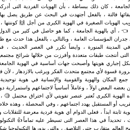
بالجامعة ، كان ذلك ببساطة ، بأن الهويات الفردية التى أد
 بقائها فالتة ، بالفعل أجتهدت في البحث عن طريق يصل بها
يب الهويات الصغيرة في الهوية الكبرى من أجل 🙌 كوننتها ،
ا 👈 ، أي بالهوية الجامعة ، كما هو حاصل في كثير من الدو
دران المؤسسات العامة ، وبالتالي ، بالفعل هذا حدث مع ظه
في المدينة المنورة ، وايضاً تكرر في العصر الحديث ، فم
 التى أنتجت طبقات متعددة وأفرزت من خلالها شرائح مجتمعي
 إجباري هويتها وأصبحت جهات أساسية في الهوية الجامعة 
رورة قسوة لأي مجتمع متحدث الفكر ويرغب بالازدهار ، لأن في 
مع المكان والهوية والقومية والإنسانية في هوية توحيدية
بعضه البعض اولاً ، وعاملاً أساسياً لاجتماعهم واستمرارية دولته
ذه الهوية الكبرى تُعتبر عنصر تفويتي لأي اختراق محتمل 🧐 
قريب أو المستقبل يهدد اجتماعهم ، وفي المحصلة ، وهذه خل
وية ثابتة ابداً ، فعلى الدوام أي هوية فردية معرضة للتقلابات 
 ، تحديداً في هذا العصر التى تسيطر عليه تماماً👍 التكنولوج
ح العالم متقارب حتى التلاصق ، والتى بدورها التكنولوجيا شك