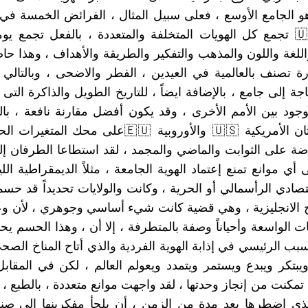
هو الجامع الأوسع ، فعلى سبيل المثال ، الفرائض الخمسة في
أمريكا 🇺🇸 تجمع كل الهويات المتخلفة والمتعددة ، بالفعل تجمع يوم
اللغة واللون والمذهب والتفكير والطريقة والأهداف ، وهذا 
ة تصنف بالعالمية في العيدين ، الفطر والاضحى ، وبالتالي 
جة إلى جامع ، بالإضافة ايضاً ، للتاريخ الطويل والذاكرة الت
وجود بين الأمم الأخرى ، وقد يكون أفضل مقارنة نافعة ، بالت
وضعَّ القارتان الأمريكية 🇺🇸 والأوروبية 🇪🇺على محك ا
اضة على الثوابت والماضي والمجمد ، لقد استطاعا الطرفان إل
أي موانع تمنع إعتماد الهوية الجامعة ، مثلاً الديمقراطية الليب
قتصادي الرأسمالي أو الحرية ، وكانت والولايات تحديداً قد ح
ح الانجليزية ، وهي قضية كانت شيء أساسي وجوهري ، لأن و
ات الواسعة وأحياناً وصفة بالمتطرفة ، إلا أن ، وهذا الحسم ي
سبب الرئيسي في إذابة الهوية الفردية والذي أتاح المناخ الصح
يبتكر ويبدع ويستمر ويتمدد ويعولم العالم ، لكن في المقاب
تمكنت من إنجاز وحدتها ، لقد واجهت موانع متعددة ، بالطبع ، أ
لذي اضطرها بعد مدة من الزمن ، أن يلجأ مفكرينها إلى صنا