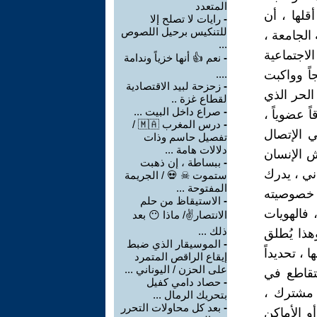
المتعدد
لها ، أن
-
رايات لا تصلح إلا
للتنكيس برحيل اللصوص
الجامعة ،
...
لاجتماعية
-
نعم 👍 أنها خزياً وندامة
اً وواكبت
....
-
زحزحة لبيد الاقتصادية
الحر الذي
لقطاع غزة ..
-
صراع داخل البيت ...
 عضوياً ،
-
درس المغرب 🇲🇦 /
 الإتصال
تفصيل حاسم وذات
دلالات هامة ...
يش الإنسان
-
ببساطة ، إن ذهبت
ني ، يدرك
ستموت ☠ 💀 / الجريمة
المفتوحة ...
 خصوصيته
-
الاستيقاظ من حلم
 فالهويات
الانتصار✌/ ماذا 😶 بعد
ذلك ...
هذا يُطلق
-
الموسيقار الذي ضبط
 ، تحديداً
إيقاع الراقص المتمرد
على الحزن / اليوناني ...
تتقاطع في
-
حصاد دامي كفيل
 مشترك ،
بتحريك الرمال ...
-
بعد كل محاولات التحرر
و الأماكن