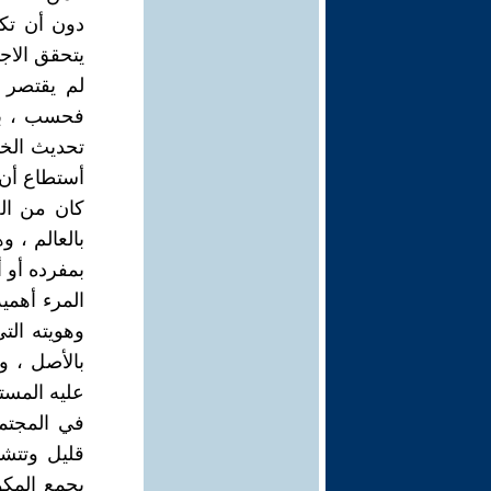
دون أن تك
يتحقق الاجت
لم يقتصر ذ
فحسب ، بل 
تحديث الخد
أستطاع أن 
كان من الض
بالعالم ، و
بمفرده أو أ
المرء أهمي
وهويته الت
بالأصل ، و
عليه المستق
في المجتمع
قليل وتتش
يجمع المكو