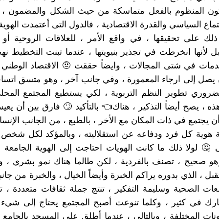
ون المنظوم بالفعل متماسكة من حيث الشكل والمضمون ، أق
ماع السياسي والقدرة الاقتصادية ، فالدول التى أعتمدت الهوية 
لك على تحقيقها ، في واقع الأمر ، للعلاقات الروحية أو ا
لأنها انخرطت في تجذير بنيويتها ، عندما تبنت التخطيط نهج
مات في شتى المجالات ، وايضاً حققت 🤨 الاقتصاد الوطني 
يصل إلى ارجاء المعمورة ، وفي جانب آخر ، وهو متسق اتساقاً
روري تطوير النظم التربوية ، لكي يستطيع المجتمع المحلي
هذه ، يصح أيضاً التذكير ، هناك👈 بالتأكيد 🙄 فارق بين أن يع
ن يجتمع في ذات المكان مع الأخر ، بالطبع ، من الجانب الإنسا
ة هوية كل فرد ودفاعه عن استقلاليته ، وبالمؤكد لكل شخص
ى 🤔 لولا ذلك ما كانت الهويات احتاجت إلى الهوية الجامعة ،
هو صحيح ، تصنف بالفردية ، لكن طالما هناك نمو بشري ، و
بل ، الذي بدوره يراكم الخبرة وأيضاً الخيال ، والخبرة من جانبها
ات الصحية وسليمة التفكير ، تنتج جملة ثقافات متعددة ، 
ارك في كثير ، وكلما تنوعت أصبح المجتمع يحتاج إلى شيء
نات المختلفة ، وبالتالي ، عندما أطلق على المسجد بالجامع أ