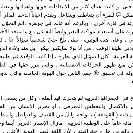
 حتى لو كانت هناك كثير من الانتقادات حولها واهدافها وتبعيات
كن 🤔 للمرء أن يتعاطف ويتفاعل ويقدم احياناً الدعم المالي أ
ثة في قارة أخرى ، وبالرغم أنه عالم في جوهره دائم التحوّل 
رية على أستعداد مواكبة التغير وايضاً التفاعل مع ما ينتجه الأ
لي ، وعلى هذه الوتيرة ، يبقى يلُحّ عليّ شخصياً سؤالاً 🙋 ، 
دني طيلة الوقت ، من أنا لولا سايكس بيكو ، بل منذ ولادة الدو
العربية ، كان السؤال الذي يطرح ، إذا كانت الولادة غير طبيعي
 منع ظهور الحركات الانفصالية ، والتى تبرر حقها في الظ
لة في تحقيق 🤨 جمع الناس حول الهوية الجامعة والتى بدو
 .
يخ في الجغرافيا العربية لم يتحرك قيد أنملة ، وكل من يسعى إ
ل والاكتمال والتعطش المعرفي ، أو تحرير الإنسان من الح
ذاته ( القوقعة ) ، يواجه وابلً من القصف والعراقيل والمطب
ائة عاماً على الوطنية العربية ، مازال الإنسان العربي أينما وجد
العربي خارج جغرافيته ، لأن اللغة تُعتبر الهوية الأعلى ، ثم