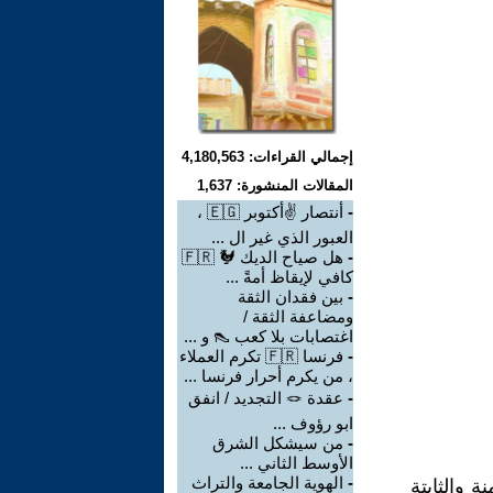
إجمالي القراءات: 4,180,563
المقالات المنشورة: 1,637
-
أنتصار ✌أكتوبر 🇪🇬 ،
العبور الذي غير ال ...
-
هل صياح الديك 🐓 🇫🇷
كافي لإيقاظ أمةً ...
-
بين فقدان الثقة
ومضاعفة الثقة /
اغتصابات بلا كعب 👠 و ...
-
فرنسا 🇫🇷 تكرم العملاء
، من يكرم أحرار فرنسا ...
-
عقدة 🪢 التجديد / انفق
ابو رؤوف ...
-
من سيشكل الشرق
الأوسط الثاني ...
-
الهوية الجامعة والتراث
 والثابتة