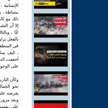
الإنسانية ،
ببساطة ، يم
ذلك مع كار
إلا أن البش
😮 ، وبالتا
بالفعل يراو
في المنطقة 
، كيف يمكن
أخفقت الدو
على الوجود
وكأن التار
نحو الجما
يفرضه على 
وبعد مرور م
على نفسه ب