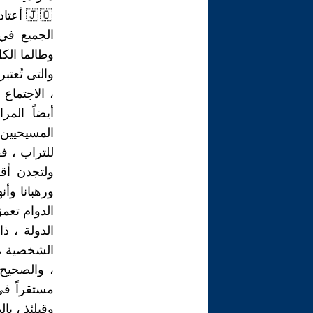
🇯🇴 أ
الجميع في 
وطالما الكل
والتى تُعتب
، الاجتماع
أيضاً المر
المسيحيين 
للتراب ، ف
ولتجدن أقر
ورهبانا وأن
الدوام تعمق
الدولة ، ذ
مستقراً في
وقبلئذ ، بال