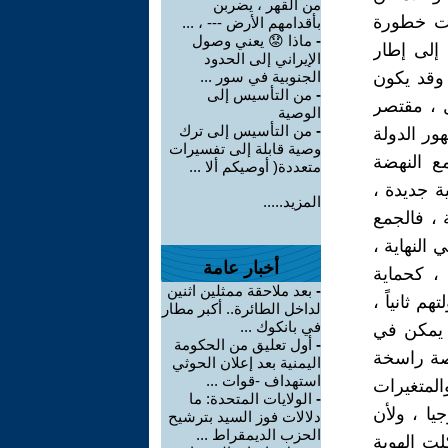
من القهر ، يضربن
ركت خطورة
بأقدامهم الأرض --- ، ...
-
ماذا 😟 يعني وصول
 إلى إطار
الإيراني إلى الحدود
 وقد يكون
الجنوبية في سور ...
-
من التأسيس إلى
ل ، مقتصر
الوصية
-
من التأسيس إلى ترك
ور الدولة
وصية قابلة إلى تفسيرات
ع النهضة
متعددة( أوصيكم ألا ...
ة جديدة ،
المزيد.....
، فالجمع
النهاية ،
أخبار عامة
 ، كحماية
-
بعد ملاحقة ممثلين اثنين
م ثانياً ،
لداخل الطائرة.. أكبر مطار
في بانكوك ...
، يمكن في
-
أول تعليق من الحكومة
اصة راسخة
اليمنية بعد إعلان الحوثي
استهداف -قوات ...
والمتغيرات
-
الولايات المتحدة: ما
يا ، ولأن
دلالات فوز السيد بترشيح
الحزب الديمقراط ...
لت الهوية