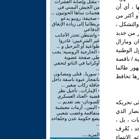
-
مقتل وإصابة العشرات
ها ، أي أن
من الجيش اليمني في
هجمات تبناها الحوثيون ...
و أكثر من
-
صحيفة: روبيو يدعو
والتشكل ،
بريطانيا إلى زيادة الإنفاق
الدفاعي
خر من جديد
-
واشنطن تحذر الأجانب
غير الشرعيين: غادروا
كان ومازال
طواعية أو الترحيل و ...
ل الوطنية
-
الخارجية الروسية: يجب
طي صفحة عضوية
ة / ناقصة
أوكرانيا في الناتو لتحقي
هور طالما
...
-
سوريا.. قتلى ومصابون
رها تحافظ
بانفجار عبوة ناسفة داخل
حافلة ركاب صغير ...
-
الإمارات.. تأجيل نظر
قضية -العتاد العسكري
للسودان- بعد تقديم ...
لى تحريكه
-
اليمن.. أزمات معيشية
صار الذي
متفاقمة وغضب شعبي
يضع حكومة عدن وحلفاءه
ات ، بل ،
...
 ، يُعّرِف
المزيد.....
 الانتماء