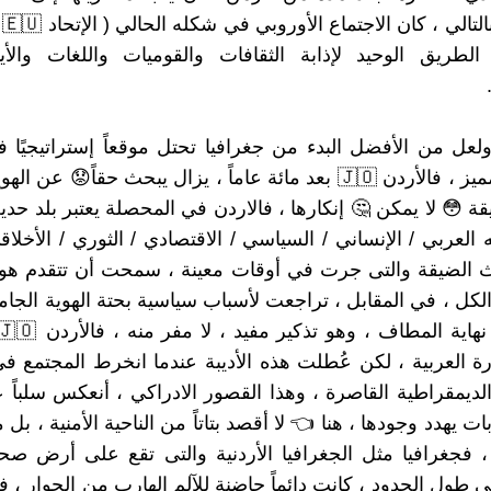
الك
الطريق الوحيد لإذابة الثقافات والقوميات واللغات والأي
ولعل من الأفضل البدء من جغرافيا تحتل موقعاً إستراتيجيًا
الأوسط ومميز ، فالأردن 🇯🇴 بعد مائة عاماً ، يزال يبحث حقاً😟 عن
ة 😳 لا يمكن 🤔 إنكارها ، فالاردن في المحصلة يعتبر بلد حدي
 العربي / الإنساني / السياسي / الاقتصادي / الثوري / الأخلاقي
ث الضيقة والتى جرت في أوقات معينة ، سمحت أن تتقدم هوي
لكل ، في المقابل ، تراجعت لأسباب سياسية بحتة الهوية الجامعة
ورة العربية ، لكن عُطلت هذه الأديبة عندما انخرط المجتمع 
لديمقراطية القاصرة ، وهذا القصور الادراكي ، أنعكس سلباً ع
ت يهدد وجودها ، هنا 👈 لا أقصد بتاتاً من الناحية الأمنية ، بل
، فجغرافيا مثل الجغرافيا الأردنية والتى تقع على أرض ص
 طول الحدود ، كانت دائماً حاضنة للآلم الهارب من الجوار ، ف