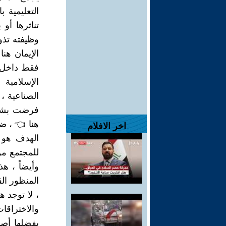
التعليمية 
تناثرها أو
وظيفته تذو
الإيمان هن
فقط داخل ج
الإسلامية 
الصناعية ،
فرضت بشكل
هنا 👈 ، ض
اخر الافلام
الهدف هو ج
للمجتمع من 
وأيضاً ، ه
المنظور ال
، لا توجد ه
والاختراقات
بفضلها أصب