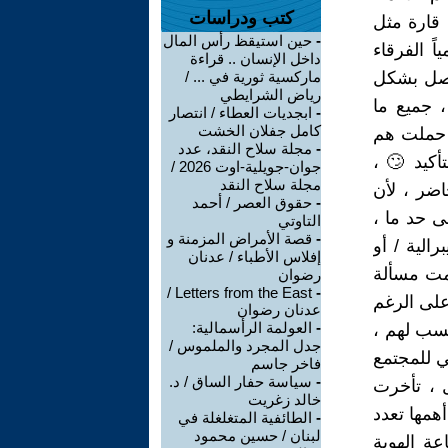
كتب ودراسات
 قارة مثل
-
حين استيقظ رأس المال
ياً الفرقاء
داخل الإنسان .. قراءة
حاصل بشكل
ماركسية ثورية في ... /
رياض الشرايطي
، جميع ما
-
ابجديات العطاء / انتصار
كامل جفلان الخشت
ى حملت هم
-
مجلة سلاح النقد، عدد
أكيد 🙄 ،
جوان-جويلية-اوت 2026 /
مجلة سلاح النقد
لمتغيرات الحاضر ، لأن
-
حقوق العصر / أحمد
ى حد ما ،
التاوتي
-
قصة الأمراض المزمنة و
رالية / أو
إفلاس الأطباء / عدنان
سمت مسألة
رضوان
Letters from the East /
-
على الرغم
عدنان رضوان
-
العولمة الرأسمالية:
حسب لهم ،
جدل المجرد والملموس /
ي للمجتمع
فاخر جاسم
-
سياسة حفار الساق / د.
ل ، تأخرت
خالد زغريت
همها تعدد
-
الطائفية المتغلغلة في
لبنان / حسين محمود
عة الهوية