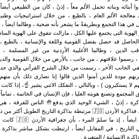
عتادوا أبنائه وبناته تحمل الألم معاً ، إذنً ، كان من الطبيعي أيضاً
معالجة الألم العام ، بالطبع ، من خلال استراتيجيات وطني
 في هذا التجمع وبطريقةً ما يشعر بأنه ضحية ، وطالما ايضاً ، 
ر الهوية التى يجتمع عليها الكل ، مازالت تتفوق على الهوية المناط
 الحاصل قد حصل بفضل القومية واللغة والإنسانية ، بالطبع ، 
اقب الدين ، وطالما الأغلبية الأردنية من غير المسلمة ،
، رسموا علاقتهم ، من جانب ، بالأرض من خلال القومية والدين 
في الجانب الأخر ، رسمت من خلال الشرح القرآني والذي حدد
بهم مودة للذين آمنوا الذين قالوا إنا نصارى ذلك بأن من
هم لا يستكبرون ) ، وبالتالي ، التفكك الاثني يشير ☝، إذا كانت
 المجتمع وتصنع هويته العليا ، فإن الإنسان في الخاتمة ، تماما
اكرة ، إذنً ، الشيء الوحيد الذي يدفع🤚 الناس للفرقة ، ه
الشخصية ، فذاكرة الأردن 🇯🇴 مرتبطة بذاكرة التاريخ الطويل أكثر
، والصحيح ايضاً ، إذ ما سلمً ال
 التاريخ ، في المقابل ايضاً ، ارتبطت بشكل مباشر بذاكرة 
ذاكرة الإنسانية / المتغيرة .