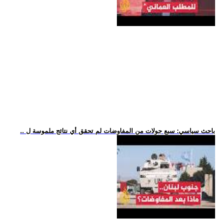
.. باحث سياسي: سبع جولات من المفاوضات لم تحقق أي نتائج ملموسة ل