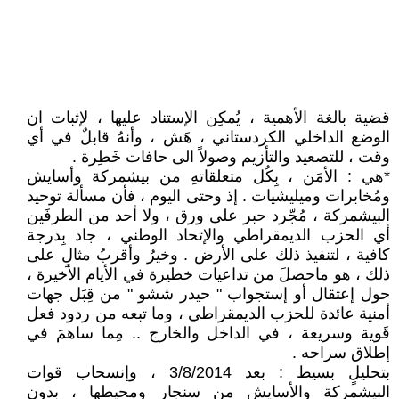
قضية بالغة الأهمية ، يُمكِن الإستناد عليها ، لإثبات ان
الوضع الداخلي الكردستاني ، هَش ، وأنهُ قابلٌ في أي
وقت ، للتصعيد والتأزيم وصولاً الى حافات خَطِرة .
*هي : الأمَن ، بِكُل متعلقاتهِ من بيشمركة وأسايش
ومُخابرات وميليشيات . إذ وحتى اليوم ، فأن مسألة توحيد
البيشمركة ، مُجّرد حبر على ورق ، ولا أحد من الطرفَين
أي الحزب الديمقراطي والإتحاد الوطني ، جاد بِدرجة
كافية ، لتنفيذ ذلك على الأرض . وخيرُ وأقربُ مثالٍ على
ذلك ، هو ماحصلَ من تداعيات خطيرة في الأيام الأخيرة ،
حول إعتقال أو إستجواب " حيدر ششو " من قِبَل جهات
أمنية عائدة للحزب الديمقراطي ، وما تبعه من ردود فعل
قَوية وسريعة ، في الداخل والخارج .. مِما ساهمَ في
إطلاق سراحه .
بتحليلٍ بسيط : بعد 3/8/2014 ، وإنسحاب قوات
البيشمركة والأسايش من سنجار ومحيطها ، بدون