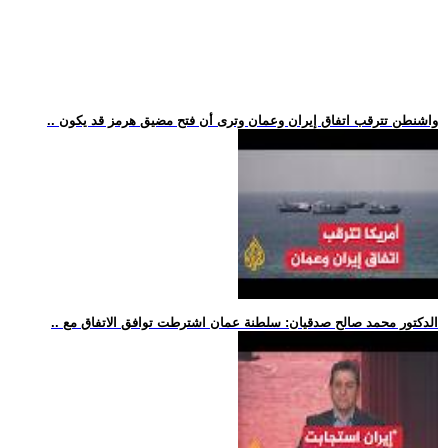
.. واشنطن تترقب اتفاق إيران وعمان وترى أن فتح مضيق هرمز قد يكون
.. الدكتور محمد صالح صدقيان: سلطنة عمان اشترطت توافق الاتفاق مع