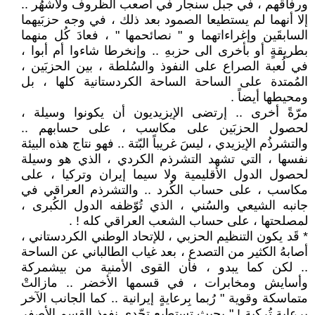
ورفاقهم ، في جبل سنجار في أصعب الظروف ولأشهُر ..
إلا أنهما لم يستطيعا الصمود بعد ذلك ، في وجه حزبَيهما
السابقَين وإغراءاتهما و " نصائحمها " ، فعادَ كُل منهما
بطريقةٍ أو بأخرى الى حزبهِ .. وإنخرطا شاءوا أم أبوا ،
في لُعبة الصراع على النفوذ والسُلطة ، بين الحزبَين ،
المُمتدة على الساحة الساحة الكردستانية كلها ، بل
ومحيطها أيضاً .
مرّةً أخرى .. إرتضى الإيزيديون أن يكونوا وسيلة ،
لحصول الحزبَين على مكاسب ، على حسابهم ..
والتشرذُم الإيزيدي ، ليسَ غريباً البّتة .. فهو نتاج هذه البيئة
نفسها ، التي تشهد التشرذم الكردي ، الذي هو وسيلة
لحصول الدول الأقليمية ولا سيما إيران وتركيا ، على
مكاسب ، على حساب الكُرد .. والتشرذم العراقي في
جانبه الشيعي والسُني ، الذي تُوّظفه الدول الكُبرى ،
لمصلحتها ، على حساب الشعب العراقي كله ! .
* قَد يكون التنظيم الحزبي ، للإتحاد الوطني الكردستاني ،
أصابهُ الكثير من التصدع ، بعد غياب الطالباني عن الساحة
.. لكن كما يبدو ، فأن القوى الأمنية من بيشمركة
وأسايش ومخابرات ، في قسمها الأخضر .. مازالتْ
متماسكة وقوية " رُبما بِرعايةٍ إيرانية .. كما الجانب الآخر
برعايةٍ تُركية ! " بحيث تستطيع تحّدي نفوذ القسم الأصفر