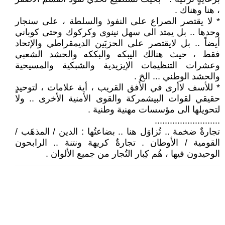
، هنا وهناك .
* لا يقتصر الصراع على النفوذ والسلطة ، على سنجار
وحدها .. بل يمتد الى سهل نينوى وكركوك وحتى كوباني
أيضاً .. بل لايقتصر على الحزبَين الديمقراطي والإتحاد
فقط ، حيث هنالك اليبكه والبككه والحشد الشعبي
وعشرات التنظيمات الإيزيدية والشبكية والمسيحية
والحشد الوطني ... الخ .
* للأسف لاأرى في الأُفق القريب ، أية علامات ، لتوحيدٍ
حقيقي لقوات البيشمركة والقوى الأمنية الأخرى .. ولا
لتحويلها الى مؤسسات مهنية وطنية .
..........................
تجارةٌ ضخمة .. تُزاوَل هنا .. بضاعتُها : الدين / المذهَب /
القومية / الأوطان . تجارةٌ كريهة ونتنة .. الرابحون
الوحيدون فيها ، هُم كِبار التُجار من جميع الألوان .