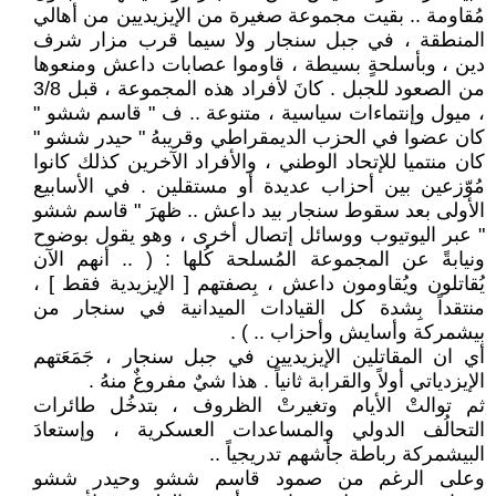
مُقاومة .. بقيت مجموعة صغيرة من الإيزيديين من أهالي
المنطقة ، في جبل سنجار ولا سيما قرب مزار شرف
دين ، وبأسلحةٍ بسيطة ، قاوموا عصابات داعش ومنعوها
من الصعود للجبل . كانَ لأفراد هذه المجموعة ، قبل 3/8
، ميول وإنتماءات سياسية ، متنوعة .. ف " قاسم ششو "
كان عضوا في الحزب الديمقراطي وقريبهُ " حيدر ششو "
كان منتميا للإتحاد الوطني ، والأفراد الآخرين كذلك كانوا
مُوّزعين بين أحزاب عديدة أو مستقلين . في الأسابيع
الأولى بعد سقوط سنجار بيد داعش .. ظهرَ " قاسم ششو
" عبر اليوتيوب ووسائل إتصال أخرى ، وهو يقول بوضوح
ونيابةً عن المجموعة المُسلحة كُلها : ( .. أنهم الآن
يُقاتلون ويُقاومون داعش ، بِصفتهم [ الإيزيدية فقط ] ،
منتقداً بِشدة كل القيادات الميدانية في سنجار من
بيشمركة وأسايش وأحزاب .. ) .
أي ان المقاتلين الإيزيديين في جبل سنجار ، جَمَعَتهم
الإيزدياتي أولاً والقرابة ثانياً . هذا شيٌ مفروغٌ منهُ .
ثم توالتْ الأيام وتغيرتْ الظروف ، بتدخُل طائرات
التحالُف الدولي والمساعدات العسكرية ، وإستعادَ
البيشمركة رباطة جأشهم تدريجياً ..
وعلى الرغم من صمود قاسم ششو وحيدر ششو