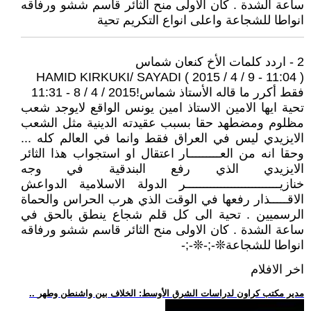
ساعة الشدة . كان الاولى منح الثائر قاسم ششو ورفاقه
انواطا للشجاعة واعلى انواع التكريم تحية
2 - اردد كلمات الأخ كنعان شماس
HAMID KIRKUKI/ SAYADI ( 2015 / 4 / 9 - 11:04 )
فقط أكرر ما قاله الأستاذ شماس!2015 / 4 / 8 - 11:31
تحية ايها الامين الاستاذ امين يونس الواقع لايوجد شعب
مظلوم ومضطهد حقا بسبب عقيدته الدينية مثل الشعب
الايزيدي ليس في العراق فقط وانما في العالم كله ...
وحقا انه من العـــــــــار اعتقال او استجواب هذا الثائر
الايزيدي الذي رفع البندقية في وجه
خنازيـــــــــــــــــــــــــــر الدولة الاسلامية الدواعش
الاقـــــذار رفعها في الوقت الذي هرب الحراس والحماة
الرسميين . تحية الى كل قلم شجاع ينطق بالحق في
ساعة الشدة . كان الاولى منح الثائر قاسم ششو ورفاقه
انواطا للشجاعة❊-;-❊-;-
اخر الافلام
.. مدير مكتب كراون لدراسات الشرق الأوسط: الخلاف بين واشنطن وطهر