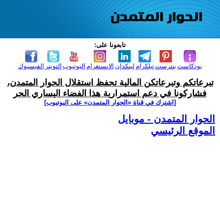
تابعونا على:
بودكاست
بنترست
تيلكرام
لينكدإن
الانستغرام
اليوتيوب
التويتر
الفيسبوك
تبرعاتكم وتبرعاتكن المالية تحفظ استقلال الحوار المتمدن،
فشاركونا في دعم استمرارية هذا الفضاء اليساري الحر
[اشترك في قناة ‫«الحوار المتمدن» على اليوتيوب]
الحوار المتمدن - موبايل
الموقع الرئيسي