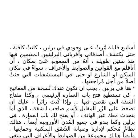
أسابيع قليلة مّرتْ على وجودي في برلين ، كانتْ كافية ،
حتى يكتشف أصدقائي وأقربائي البرلينيين المقيمين فيها
منذ سنين طويلة ، أنهُ من الصعوبةِ عَلَيَ بمكان ، أن
أتأقلمَ مع القوانين والضوابط والأعراف ، سواءً في مكان
السكن او الشارع او حتى في المستشفيات التي جئتُ
أصلاً من أجل مُراجعتِها .
* هنا في برلين ، يجب ان تكون عندك نُسخة من المفاتيح
، كي تستطيع فتح باب العمارة الرئيسي ، وكذا مفتاح
الشقة التي تقطن فيها ... وإذا كُنتَ زائراً ، عليك ان
تضغط على الزُر المقابل لأسم صاحب الشقة ، الذي أما
يتحدث معك عبر الهاتف ، أو يفتح لك باب العمارة . في
برلين وكما يبدو في جميع المُدن الأوروبية أيضاً ، هنالك
نظامٌ مُحكَم لإدارة وصيانة الشُقق السكنية وحمايتها .
وأيضاً هنالك مجموعة من الضوابط والأعراف التي ينبغي