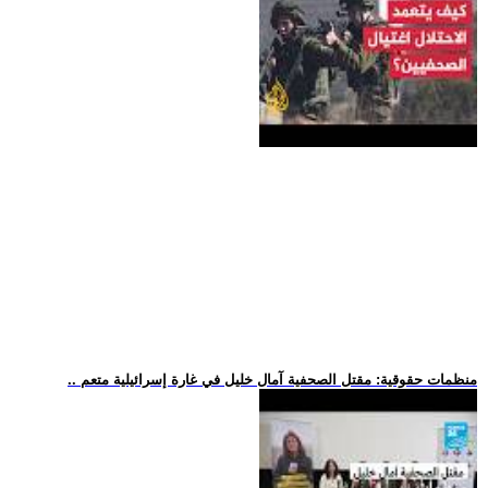
.. منظمات حقوقية: مقتل الصحفية آمال خليل في غارة إسرائيلية متعم