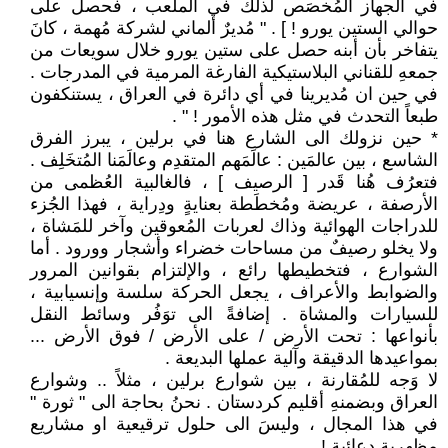
في الجهاز المُخصَص لذلك في الملعب ، فحصل على
حوالي الستين يورو ! ] . " مُديرٌ ألماني لشركة مُهمة ، كانَ
يتفاخر بأن أبنه حصل على ستين يورو خلال سويعات من
جمعهِ للقناني البلاستيكية الفارغة المرمية في المدرجات .
في حين ان مُديرينا في أي دائرة في العراق ، يستنكفون
طبعاً التحدث في مثل هذه الأمور ! " .
* حين نزولك الى الشارع هنا في برلين ، يبرز الفرق
الشاسع ، بين عالمَين : عالَمَهم المتقدِم وعالَمَنا المُتخَلِف .
فتعرُف هُنا قَدر [ الرصيف ] ، فالغالبية العُظمى من
الأرصفة ، عريضة ومُخطَطة بعنايةٍ ودِراية ، فهذا الجُزء
للدراجات الهوائية وذاك لعربات المُعوقين وآخر للمَشاة ،
ولا يخلو رصيفٌ من مساحات خضراء وأشجار وورود . أما
الشوارع ، فتخطيطها رائع ، والإلتزام بقوانين المرور
والضوابط والأعراف ، يجعل الحركة سلسة وإنسيابية ،
للسيارات والمشاة . إضافةً الى توَفُر وسائط النقل
بأنواعها : تحت الأرض / على الأرض / فوق الأرض ...
بمواعيدها الدقيقة وآلية عملها البديعة .
لا وَجه للمُقارنة ، بين شوارع برلين ، مثلاً .. وشوارع
العراق وبضمنهِ أقليم كردستان . نحنُ بحاجة الى " ثورة "
في هذا المجال ، وليسَ الى حلول ترقيعية او مشاريع
مظهرية دعائية ! .