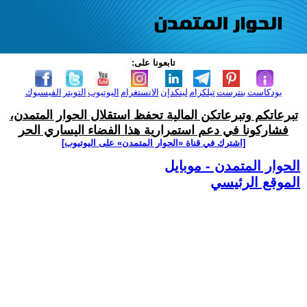
تابعونا على:
بودكاست
بنترست
تيلكرام
لينكدإن
الانستغرام
اليوتيوب
التويتر
الفيسبوك
تبرعاتكم وتبرعاتكن المالية تحفظ استقلال الحوار المتمدن،
فشاركونا في دعم استمرارية هذا الفضاء اليساري الحر
[اشترك في قناة ‫«الحوار المتمدن» على اليوتيوب]
الحوار المتمدن - موبايل
الموقع الرئيسي