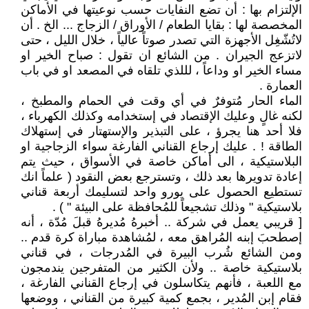
الإلتزام بها : أن تضع النفايات حسب نوعيتها في الأماكن
المخصصة لها : بقايا الطعام / الأوراق / الزجاج ... الخ . أن
لاتُشّغِل الأجهزة التي تصدر صوتاً عالياً ، خلال الليل ، حتى
لاتزعج الجيران . من الشائع ان تقول : صباح الخير او
مساء الخير او وداعاً ، لللذي تلقاه في المصعد او في باب
العمارة .
الماء الحار مُتوفرٌ في أي وقت في الحمام والمطبخ ،
لكنه غالٍ وعليك الإقتصاد في إستخدامه وكذلك الكهرباء ،
فلا أحد هنا يجرؤ ، على التبذير والإستهتار في إستهلاك
الطاقة ! . عليك إرجاع القناني الفارغة سواء الزجاجية او
البلاستيكية ، الى أماكن خاصة في الأسواق ، حيث يتم
إعادة تدويرها بعد ذلك ، وتسترجع بعض النقود ( علماً انك
تستطيع الحصول على يورو واحد لتسليمك أربعة قناني
بلاستيكية " وذلك تشجيعاً للمُحافظة على البيئة " ) .
[ قريبي يعمل في شركة .. أخبرهُ مُديرهُ قبلَ مُدّة ، أنه
إصطحبَ إبنه المُراهق معه ، لمُشاهدة مباراة كرة قدم ..
ومن الشائع شُرب البيرة في المُدرجات ، في قناني
بلاستيكية خاصة .. ولأن الكثير من المتفرجين يندمجون
مع اللعبة ، فأنهم يتكاسلون في إرجاع القناني الفارغة ،
فقام إبن المُدير ، بجمع كمية كبيرة من القناني ، ووضعها