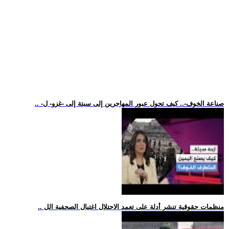
.. -صناعة الخوف-.. كيف تحول عبور المهاجرين إلى سبتة إلى -غزو- ل
.. منظمات حقوقية تنشر أدلة على تعمد الاحتلال اغتيال الصحفية الل