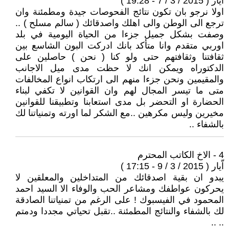
اّيار ( 2015 / 3 / 7 - 19:28 )
اولا نرجو بان تكون نتائج الفحوصات جيدة ومطمئنة وان
ترجع الى الوطن والى اهلك واصدقائك ( سالم مسلح ) ..
وصفت بشكل جميل جزءا من الحياة اليومية في بلد
اوربي متقدم وانا متأكد بانك ادركت البون الشاسع بين
ثقافتنا وثقافتهم حتى ولو كنا ( نحن ) حاصلين على
الدكتوراه ويمكن انك لا حظت مدى ميل الاجانب
والمقيمين ونحن جزءا منهم الى ارتكاب انواع المخالفات
متى ما تيسر المجال لهم وان القوانين لا تكفي لبناء
الحضارة او التحضر بل مدى استعابنا وتطبيقنا للقوانين
مخيرين وليس مكرهين ..مع الشكر لما اورته وتمنياتنا لك
بالشفاء ..
4 - الاخ الكاتب المحترم
اّيار ( 2015 / 3 / 9 - 17:15 )
يبدو ان بقية اصدقائك من المتداخلين والمعلقين لا
يحركون عواطفك ومشاعر الحب والوفاء الا السيد احمد
المحمود في الفيسبوك ! على الرغم من تمنياتنا الصادقة
لك بالشفاء والنتائج المطمئنة ..تقبل تحياتي مجددا ودمتم
.. ..