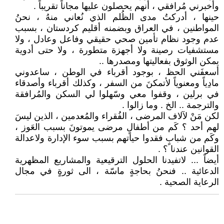
وأخبرني مُرافقي ، أنهم يحصلون عليها مجاناً تقريباً .
حينها ، أدركتُ مدى الظُلم الذي نُعاني منهُ ، نحنُ
المواطنين ، في العراق وبضمنه أقليم كردستان ، بسبب
عدم وجود نظام تأمين صحي حقيقي وفاعل وعادل ، ولا
مستشفيات رصينة ولا أجهزة متطورة ، ولا حتى أدوية
يمكن الوثوق بفعاليتها ومصدرها ..
أسعفَني الحظ ، بوجود أقرباء في الوطن ، ساعدوني
مادِياً ومعنوياً لأتمكنَ من السفر ، وكذلك أقرباء وأصدقاء
في برلين ، وقفوا معي وسّهلوا لي السكن والمُرافقة
والترجمة .. الخ . وما زالوا .
لكن مَنْ لآلاف المرضى ، الفُقراء والمُعدمين ، الذين ليسَ
لهم أحد ؟ كَم من أطفالٍ مرضى يموتونَ بسبب العَوز ،
وكَم من شبابٍ فقدوا حياتهم بسبب سوء الإدارة ولاعدالة
القوانين عندنا ؟ .
أيضاً ... لاتفيدنا الحلول الترقيعية والمشاريع المظهرية
الدعائية .. فنحنُ بحاجةٍ ماسّة ، الى ثورةٍ في مجال
الرعاية الصحية .