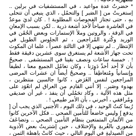
* حضرتُ عدة مواعيد ، في المستشفيات في برلين ..
إستغربتُ من [ الصَبر ] والتحمُل ، الذي ينبغي أن تتحلى
بهِ ، حتى تجتاز الفحوصات المطلوبة ! . كان لديَ موعدٌ
في العاشرة صباحاً لأخذ أشعة ذرية .. لكن بسبب الإمعانِ
في الدِقة ، والروتين وملأ الإستمارات وبعض الحُقَن في
الوريد وكُثرة المُراجعين ، ثم الجلوس الطويل في
الإنتظار .. لم ننتهي إلا في الثالثةِ عصراً ، علما ان المكوث
تحت جهاز الأشعة لم يستغرق سوى عشرين دقيقة فقط
! . خمسة ساعات ونصف بقينا في المستشفى . صحيحٌ
بأن لا أحد أخذّ دَورَنا ، وكان تعامُل الجميع معنا ، لطيفاً
وإنسانياً ومُتعاطِفاً .. وصحيحٌ أيضاً ان عشرات المرضى
المراجعين لنفس الغَرَض ، كانوا جالسين منتظرين ،
بهدوء وصَبر.. إلا أنني القادِم من العراق لم اتعّوَد على
مثل هذه الآلية ، وكاد تحَمُلي أن ينفذ ، غير أن صديقي
ومُرافقي ، أخبرني ، بأن الأمر طبيعي ! .
رُبما كنتُ الوحيد ، في ذلك اليوم ، الأجنبي الذي يجب أن [
يدفع ] وليس خاضعاً للتأمين الصحي .. فكل الآخرين كانوا
من الألمان المتمتعين بنظام التأمين الصحي .. وتضاعَفَ
شعوري بالغُربةِ والإختلاف ، حين إشتريتُ بعض الأدوية
من الصيدليةِ في اليوم التالي ، حيث كانتْ باهظة الثمن ،