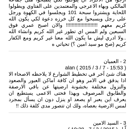
المالكي وبهاء الاعرجي والمعتمدين على الفتاوي ويطولوا
اللحاية ويشتروا سبحة 101 ويجلسوا في الكهوة ورجل
على رجل ويسبحوا مع كل خرزه دعوة لكي يكون الله
كريم معهم !!!!!!!!!!!!!!!!!!!!!! والان اصبح عمري فوق
السبعين ولم المس اي تطور غير الله كريم وانشاء الله
..ولا ادري ليش ما يكون الله معنا غير كريم ومع الكفار
كريم (صح مو سيد امين ؟) تحياتي ه
2 - العميان
alan ( 2015 / 3 / 7 - 15:53 )
هناك شئ آخر في تخطيط الشوارع لا يلاحظه الاصحاء الا
اذا يدقق في الامر وهو ان كافة اماكن العبور والصعود
والنزول مختلفة بخشونة ارضيتها عن باقي الارصفة
والطابوق المرصوف وبهذا فحتى الاعمى يستطيع ان
يعرف اين يعبر او يصعد او ينزل دون ان يسأل بمجرد
لمس الارضية بعصاه، ولك ان تتصور مدى كلفة ذلك !!
3 - السيد الامين