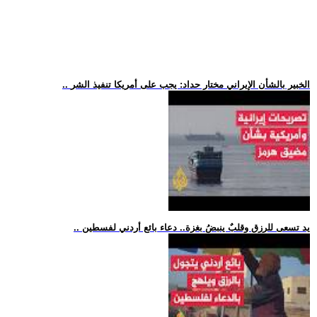
.. الخبير بالشأن الإيراني مختار حداد: يجب على أمريكا تنفيذ الشر
.. يد تسعى للرزق وقلبٌ ينبضُ بغزة.. دعاء بائع أردني لفسطين