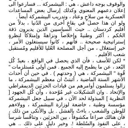
والوقوف بوجه داعش ، هي : البيشمركة ... فسارعوا الى
إعلان دعمهم المعنوي وكذلك إرسال بعض المساعدات
العسكرية من سلاحٍ وعتاد ، وتدريب البيشمركة أيضاً .
ولو ان هذا حصلَ في بقاعٍ أخرى من الدُنيا ، بدلاً من
أقليم كردستان .. حيث السياسيين الذين يديرون دَفة
الحُكم ، أكثر وطنيةً وإخلاصاً ونزاهةً وإمتلاكاً لنظرةٍ
إستراتيجية صحيحة .. فأنهم ، كانوا سيستغلون الأمر ،
خير إستغلال ، من أجل المصلحة العُليا للأقليم ومُستقبل
شعب الأقليم .
* لكن للأسف ، فأن الذي يحصل في الواقع ، بعيدٌ كُل
البُعد ، عن ما يطمح إليه الجميع . فمن أولى مُستلزمات "
قُوة " البيشمركة ، هي ( وحدتهم ) . في حين أن أحداث
الأشهر الستة الماضية ، أثبتتْ ان معظم البيشمركة ، ما
زالوا يستلمون أوامرهم من قيادات الحزبَين الديمقراطي
والإتحاد . وان التشكيلات غير مُوّحدة ، وأن كُل الجهود [
النظرية ] المبذولة لحد الآن ، في سبيل جعل البيشمركة
مؤسسة وطنية ، خاضعة لوزارة البيشمركة ، وولاءهم
للوطن والشعب ، باءتْ بالفشل . بل والأنكى من ذلك ،
فأن هنالك صراعاً مكشوفاً ، بين الحزبَين ، وتنافُساً شرساً
، على النفوذ والسُلطة !. وخير دليلٍ على ذلك .. هي