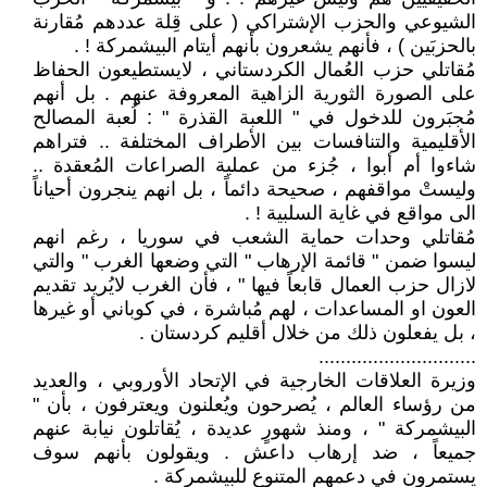
الشيوعي والحزب الإشتراكي ( على قِلة عددهم مُقارنة
بالحزبَين ) ، فأنهم يشعرون بأنهم أيتام البيشمركة ! .
مُقاتلي حزب العُمال الكردستاني ، لايستطيعون الحفاظ
على الصورة الثورية الزاهية المعروفة عنهم . بل أنهم
مُجبَرون للدخول في " اللعبة القذرة " : لُعبة المصالح
الأقليمية والتنافسات بين الأطراف المختلفة .. فتراهم
شاءوا أم أبوا ، جُزء من عملية الصراعات المُعقدة ..
وليستْ مواقفهم ، صحيحة دائماً ، بل انهم ينجرون أحياناً
الى مواقع في غاية السلبية ! .
مُقاتلي وحدات حماية الشعب في سوريا ، رغم انهم
ليسوا ضمن " قائمة الإرهاب " التي وضعها الغرب " والتي
لازال حزب العمال قابعاً فيها " ، فأن الغرب لايُريد تقديم
العون او المساعدات ، لهم مُباشرة ، في كوباني أو غيرها
، بل يفعلون ذلك من خلال أقليم كردستان .
.............................
وزيرة العلاقات الخارجية في الإتحاد الأوروبي ، والعديد
من رؤساء العالم ، يُصرحون ويُعلنون ويعترفون ، بأن "
البيشمركة " ، ومنذ شهورٍ عديدة ، يُقاتلون نيابة عنهم
جميعاً ، ضد إرهاب داعش . ويقولون بأنهم سوف
يستمرون في دعمهم المتنوع للبيشمركة .