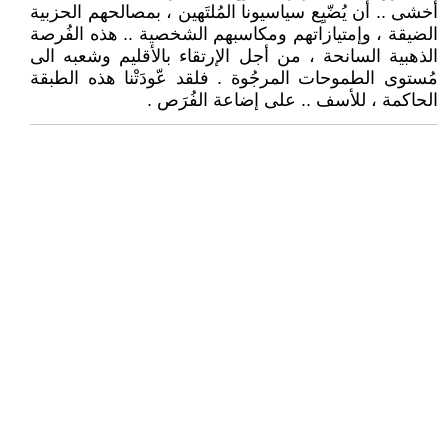
أخشى .. أن يُضّيِع سياسيونا المُلتَهين ، بمصالحهم الحزبية
الضيقة ، وإمتيازاتهم ومكاسبهم الشخصية .. هذه الفُرصة
الذهبية السانحة ، من أجل الإرتقاء بالأقليم وشعبه الى
مُستوى الطموحات المرجُوة . فلقد عّودَتْنا هذه الطبقة
الحاكمة ، للأسف .. على إضاعة الفُرَص .