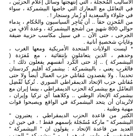
الأساليب المُخجلة ، التي إنتهجتها وسائل إعلام الحزبَين ،
في التعامُل مع المعارك التي خاضها البيشمركة ، سواء
في جلولاء والسعدية أو زُمار وسنجار ! .
من المُحزِن حقاً .. أن يُتاجِر السياسيون والحُكام ، بِدماء
حوالي 800 شهيدٍ من أشجع البيشمركة ، وعدة آلافٍ من
الجرحى ، حتى الآن .. في سبيل مكاسب حزبية ضيقة
وغاياتٍ شخصيةٍ أنانية .
* ليست الولايات المتحدة الأمريكية ومعها الغرب ،
وحدهم ، الذين يتعامَلون بإنتقائية ، مع مُفرَدة (
البيشمركة ) .. إذ حتى الكُرد أنفسهم يفعلون ذلك ! .
فالغَرب يعني ، بالبيشمركة : بيشمركة أقليم كردستان
تحديداً . ولا يقصدون مُقاتلي حزب العمال أيضاً ولا حتى
مُقاتلي حزب الإتحاد الديمقراطي السوري . تُركيا تُفّضِل
التعامُل مع بيشمركة الحزب الديمقراطي ، بينما إيران مع
بيشمركة الإتحاد الوطني .. وكلاهما أي تركيا وإيران ،
لاتُريدان أن يتحد البيشمركة في الواقع ويصبحوا قوات
مهنية وطنية .
الكثير من قاعدة الحزب الديمقراطي ، يعتبرون "
البيشمركة " ماركة مُسّجَلة بإسمهم فقط ! . في حين ان
العديد من قاعدة الإتحاد ، يقولون ان " البيشمركة "
الحقيقيين هُم وليس غيرهم ! . و " بيشمركة " الحزب