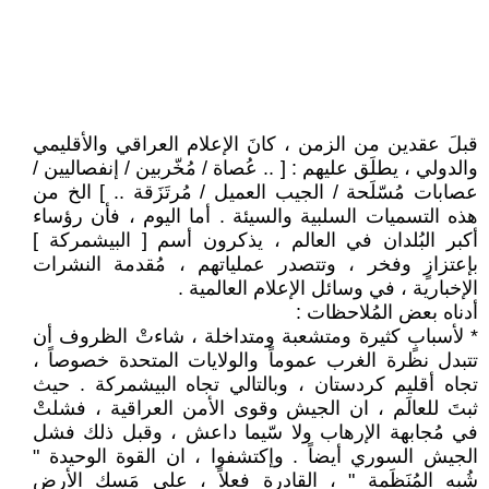
قبلَ عقدين من الزمن ، كانَ الإعلام العراقي والأقليمي
والدولي ، يطلَق عليهم : [ .. عُصاة / مُخّربين / إنفصاليين /
عصابات مُسّلَحة / الجيب العميل / مُرتَزَقة .. ] الخ من
هذه التسميات السلبية والسيئة . أما اليوم ، فأن رؤساء
أكبر البُلدان في العالم ، يذكرون أسم [ البيشمركة ]
بإعتزازٍ وفخر ، وتتصدر عملياتهم ، مُقدمة النشرات
الإخبارية ، في وسائل الإعلام العالمية .
أدناه بعض المُلاحظات :
* لأسبابٍ كثيرة ومتشعبة ومتداخلة ، شاءتْ الظروف أن
تتبدل نظرة الغرب عموماً والولايات المتحدة خصوصاً ،
تجاه أقليم كردستان ، وبالتالي تجاه البيشمركة . حيث
ثبتَ للعالَم ، ان الجيش وقوى الأمن العراقية ، فشلتْ
في مُجابهة الإرهاب ولا سّيما داعش ، وقبل ذلك فشل
الجيش السوري أيضاً . وإكتشفوا ، ان القوة الوحيدة "
شُبه المُنَظَمة " ، القادرة فعلاً ، على مَسك الأرض