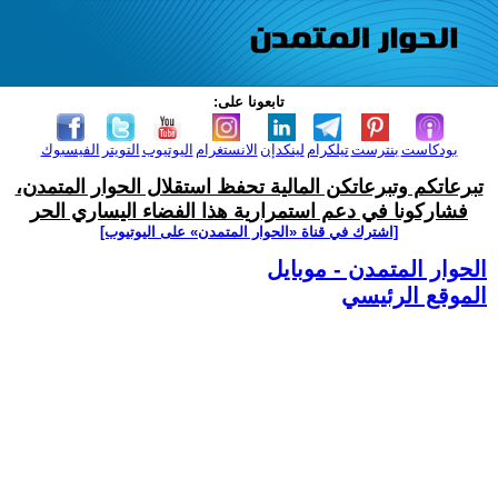
تابعونا على:
بودكاست
بنترست
تيلكرام
لينكدإن
الانستغرام
اليوتيوب
التويتر
الفيسبوك
تبرعاتكم وتبرعاتكن المالية تحفظ استقلال الحوار المتمدن،
فشاركونا في دعم استمرارية هذا الفضاء اليساري الحر
[اشترك في قناة ‫«الحوار المتمدن» على اليوتيوب]
الحوار المتمدن - موبايل
الموقع الرئيسي