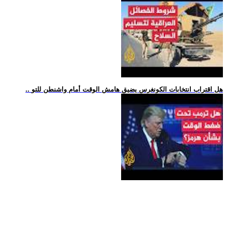
.. هل اقتراب انتخابات الكونغرس يضيق هامش الوقت أمام واشنطن للتو