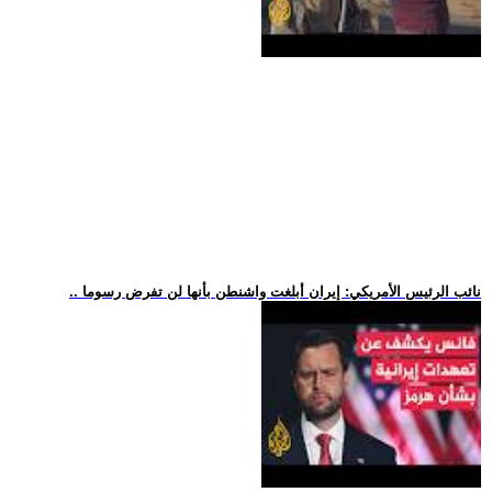
.. نائب الرئيس الأمريكي: إيران أبلغت واشنطن بأنها لن تفرض رسوما