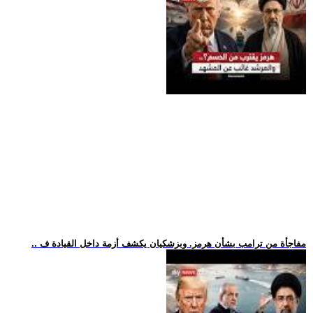
.. مفاجأة من ترامب بشأن هرمز. وبزشكيان يكشف أزمة داخل القيادة ف