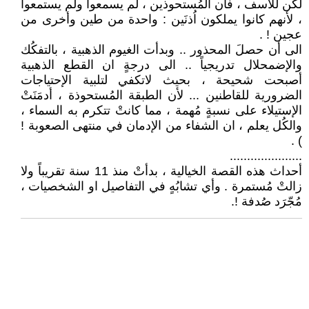
لكن للأسف ، فأن المُستحوذين ، لم يسمعوا ولم يستمعوا
، لأنهم كانوا يملكون اُذنَين : واحدة من طين وأخرى من
عجين ! .
الى أن حصلَ المحذور .. وبدأت الغيوم الذهبية ، بالتفكُك
والإضمحلال تدريجياً .. الى درجةٍ ان القطع الذهبية
أصبحت شحيحة ، بحيث لاتكفي لتلبية الإحتياجات
الضرورية للقاطنين ... لأن الطبقة المُستحوذة ، أدمَنَتْ
الإستيلاء على نسبةٍ مُهمة ، مما كانتْ تتكرم به السماء ،
والكُل يعلم ، ان الشفاء من الإدمان في منتهى الصعوبة !
) .
.....................
أحداث هذه القصة الخيالية ، بدأتْ منذ 11 سنة تقريباً ولا
زالتْ مُستمرة . وأي تشابُهٍ في التفاصيل او الشخصيات ،
مُجّرَد صُدفة !.