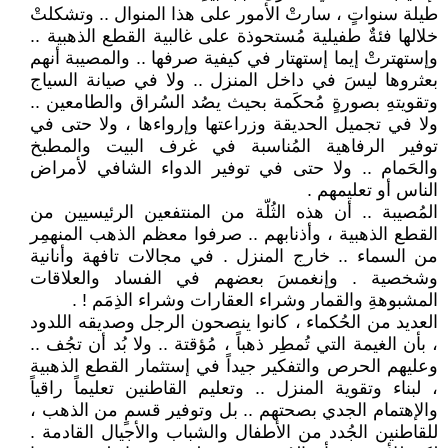
طيلة سنواتٍ ، سارتْ الأمور على هذا المنوال .. وتشكلتْ
خلالها فئةٌ طفيلية مُستحوذة على غالبية القطع الذهبية ..
وإستهترتْ إيما إستهتار في كيفية صرفها .. والمصيبة أنهم
بعثروها ليسَ في داخل المنزل .. ولا في صيانة السياج
وتقويتهِ بصورةٍ مُحكَمة بحيث يصُد السُراق والطامعين ..
ولا في تجميل الحديقة وزراعتها وإرواءها ، ولا حتى في
توفير الرفاهية المُناسبة في غرف البيت والمطبخ
والحَمام .. ولا حتى في توفير الدواء الشافي لأمراض
الناس أو تعليمهم .
المُصيبة .. أن هذه الثُلّة من المنتفعين الرئيسيين من
القطع الذهبية ، وأذنابهم .. صرفوا معظم الذهب المنهمِر
من السماء .. خارج المنزل . في مجالات تافهة وأنانية
وشخصية . وإنغمسَ بعضهم في الفساد والعلاقات
المشبوهةِ والقمار وشراء العقارات وشراء الذِمَم ! .
العديد من الحُكماء ، كانوا ينصحون الرجل وصديقه اللدود
، بأن الغيمة التي تُمطِر ذهباً ، مُؤقتة .. ولا بُد أن تجُف ..
وعليهم الحرص والتفكير جيداً في إستثمار القطع الذهبية
، لبناء وتقوية المنزل .. وتعليم القاطنين تعليماً راقياً
والإهتمام الجدي بصحتهم .. بل وتوفير قسمٍ من الذهب ،
للقاطنين الجُدد من الأطفال والشباب والأجيال القادمة .