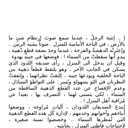
( .. إنتبهَ الرجلُ ، عندما سمع صوتَ إرتطامِ شئٍ ما
بالأرض ، في الباحة الأمامية للمنزل . صوتاً يشبه الرنين ..
وإعتَرتْه الدهشةُ والفرحة ، عندما وجدَ بضعة قطعٍ ذّهبية ،
يبدو أنها سقطتْ من السماء ! . فوضعها في جيبهِ بهدوء .
وقبل ان يدخل الى المنزل ، رأى صديقه اللدود الذي
يسكن في الجانب الآخر ، وهو يلتقط قطعاً ذهبية من
الباحة الخلفية ويودعها جيبه .. إلتقتْ نظراتهما ، وإتفقتْ
النظرتان في التَو بسهولةٍ ويُسر : على التواطؤ المتبادَل ،
وعدم الإفصاح عن عدد القطع الذهبية الساقطة من
السماء ، لكي يتسنى لهما ، التصرف بها ، بعيدا عن
مُراقبة أهل المنزل ! .
إبتدعَ الصديقان اللدودان ، آليات مُراوِغة ، ووضعوا
أبناءهم وأخوانهم وخدمهم ، لإدارة كُل هذه القطع الذهبية
التي تُمطرها السماء .. وخصصوا نسبة صغيرة ،
لإحتياجات قاطني المنزل ، بجانبَيهِ .