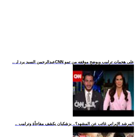
.. عبدالرحمن السيد يرد لـCNN على هجمات ترامب ويوضح موقفه من تمو
.. المرشد الإيراني غائب عن المشهد؟.. بزشكيان يكشف مفاجأة وترامب