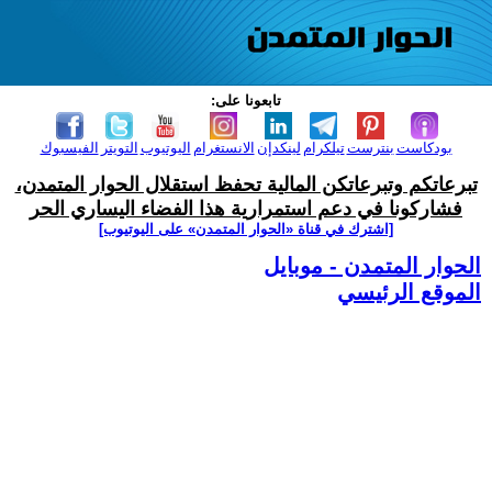
تابعونا على:
بودكاست
بنترست
تيلكرام
لينكدإن
الانستغرام
اليوتيوب
التويتر
الفيسبوك
تبرعاتكم وتبرعاتكن المالية تحفظ استقلال الحوار المتمدن،
فشاركونا في دعم استمرارية هذا الفضاء اليساري الحر
[اشترك في قناة ‫«الحوار المتمدن» على اليوتيوب]
الحوار المتمدن - موبايل
الموقع الرئيسي