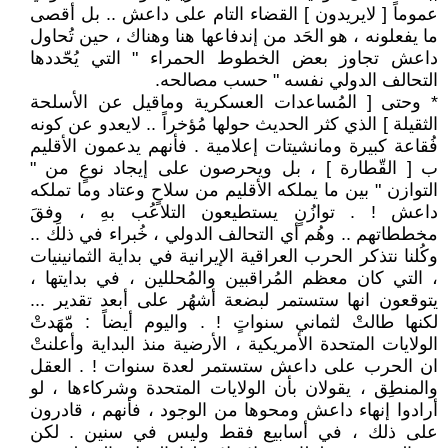
عموماً [ لايريدون ] القضاء التام على داعش .. بل أقصى
ما يفعلونه ، هو الحَد من إندفاعها هنا وهناك ، حين تُحاول
داعش تجاوز بعض الخطوط الحمراء " التي يُحّددها
التحالف الدولي نفسه " حسب مصالحه.
* وحتى [ المُساعدات العسكرية وماقيل عن الأسلحة
الثقيلة ] الذي كثر الحديث حولها مُؤخراً .. لايعدو عن كونه
فُقاعة كبيرة ومانشيتات إعلامية . فأنهم يدعمون الأقليم
ب [ القّطارة ] ، بل ويحرصون على إيجاد نوعٍ من "
التوازن " بين ما يملكه الأقليم من سلاحٍ وعتاد وما تملكه
داعش ! . توازُنٍ يستطيعون التلاعُب بهِ ، وِفقَ
مخططاتهم .. وهُم أي التحالف الدولي ، خُبراء في ذلك ..
وكُلنا نتذكر الحرب العراقية الإيرانية في بداية الثمانينيات
، التي كان معظم المُراقبين والمُحللين ، في بدايتها ،
يتوقعون انها ستستمر لبضعة أشهُر على أبعد تقدير ...
لكنها طالتْ لثماني سنواتٍ ! . واليوم أيضاً : مّهَدتْ
الولايات المتحدة الأمريكية ، الأرضية منذ البداية وأعلنتْ
ان الحرب على داعش ستستمر لعدة سنوات ! . العقل
والمنطِق ، يقولان بأن الولايات المتحدة وشركاءها ، لو
أرادوا إنهاء داعش ومحوها من الوجود ، فأنهم ، قادرون
على ذلك ، في أسابيع فقط وليس في سنين . لكن