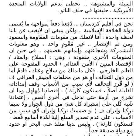
السيئة والمشبوهة .. تحظى بدعم الولايات المتحدة
الأمريكية ، حليفتها في حلف الناتو .
.................................
نحن في أقليم كردستان ... دُفِعنا دفعاً لِمواجهة ما يُسمى
دولة الخلافة الإسلامية .. ولكن ينبغي ان لايغيب عن بالنا
لحظة واحدة : أننا لانملك من مقومات المقاومة والصمود
ومن ثم الإنتصار .. غير مُقّومٍ واحد ، وهو معنويات
البيشمركة وشجاعتهم وإيمانهم بقضيتهم .. في حين ان
المقومات الأخرى مفقودة ، وهي : السلاح والعتاد /
الإقتصاد المتين / الأمن الغذائي / الحدود المفتوحة على
العالم الخارجي . فكل مانملك من سلاح وعتاد ، قادمٌ أما
من دول التحالف أو هو من مخلفات الجيش العراقي ف
( لو قّررَ التحالف لأي سببٍ من الأسباب وقف إمداداته
القليلة أصلاً ، فستكون كارثة ) . إقتصادنا مُهلهل وما ان
نخرج من أزمة حتى ندخل في أخرى أتعس . إعتمادنا
شُبه كُلي على إستيراد كل شئ من دول الجوار ولا سيما
تركيا وإيران ف ( لو صممتْ تركيا وإيران لأي سببٍ من
الأسباب ، على عدم تصدير السلع إلينا لمُدة أسابيع فقط ،
فستكون كارثة ) . وليس لدينا منفذ على البحر او حدود
مع دولةٍ صديقة جدياً .