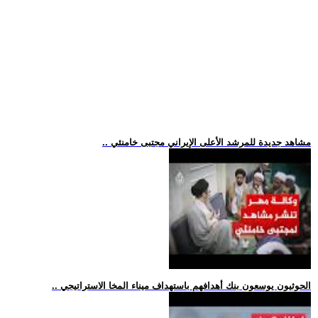
.. مشاهد جديدة للمرشد الأعلى الإيراني مجتبى خامنئي
.. الحوثيون يوسعون بنك أهدافهم باستهداف ميناء المخا الاستراتيجي