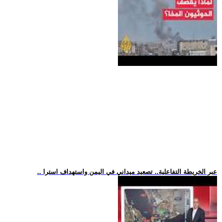
.. عبر الخريطة التفاعلية.. تصعيد ميداني في اليمن واستهداف استرا