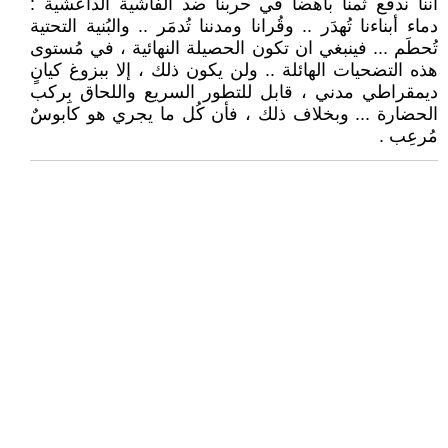
أننا ندفع ثمنا باهضاً في حربنا ضد الفاشية الداعشية :
دماء أبناءنا تُهدَر .. وقُرانا ومدننا تُدمَر .. والبُنية التحتية
تُحطَم ... فينبغي ان تكون الحصيلة النهائية ، في مُستوى
هذه التضحيات الهائلة .. ولن يكون ذلك ، إلا ببزوغ كيانٍ
ديمقراطي مدني ، قابل للتطور السريع واللحاق بِركب
الحضارة ... وبخلاف ذلك ، فأن كُل ما يجري هو كابوسٌ
مُرعِب .