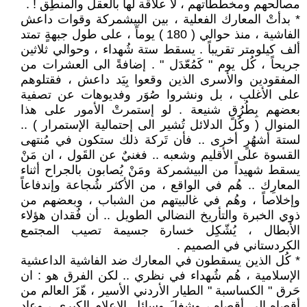
مصالحهم ومخططاتهم ، لا علاقة لها بالعقل والمنطِق ! .
* بدأتْ المعارك الفعلية ، بين البيشمركة وقوات داعش
الفاشية ، منذ حوالي ( 180 ) يوماً ، على طول جبهةٍ تمتد
ألف كيلومتر تقريباً . يسقط ستة شُهداء ، وحوالي ثلاثين
جريحاً ، كُل يوم " كَمُعّدَل " . إضافةً الى العشرات من
المفقودين والأسرى الذين وقعوا بِيَد داعش ، فقتلوهم
على الأغلب ، بل ونشروا صُوَر وفديوهات عن تصفية
بعضهم بِطُرُقٍ شنيعة . لو إستمرتْ الأمور على هذا
المنوال ( وكُل الدلائل تُشير الى إحتمالية الإستمرار ) ..
لستة أشهُرٍ أخرى .. فأن تَركة ذلك ستكون في مُنتهى
القسوة على الأقليم وشعبه .. فغنيٌ عن القَول ، ان مَنْ
يسقط شهيداً من البيشمركة ومَنْ يُصابون بالجراح أثناء
المعارِك .. هُم في الواقع ، من الأكثر شُجاعة وإندفاعاً
وإخلاصاً ، وهُم في غالبيتهم من الشباب ، وبعضهم من
ذوي الخبرة والتأريخ النضالي الطويل .. أن فُقدان هؤلاء
الأبطال ، يُشّكِل خسارة جسيمة تصيب المجتمع
الكردستاني في الصميم .
* كُل الذين يسقطون في المعارك ضد الفاشية الداعشية
الإسلامية ، هُم شُهداء في نظري .. لكن الفرق هو : ان
حَرق " الكساسبة " الطيار الأردني الأسير ، هّزَ العالم من
أقصاه الى أقصاه ، وشغلَ وسائل الإعلام الكبرى ، وعاد