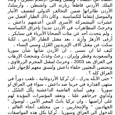
الملك الأردني قاطعاً زيارته الى واشنطن ، وأرسلتْ
الأردن طائراتها ضمن التحالف الدولي لتقصف الأنبار
والموصل إنتقاماً للكساسبة . وكأن ذاك الطيار أفضل من
عشرات البيشمركة الأسرى الذين أعدمَتهم داعش ..
وخرجتْ المظاهرات في الأردن تنديدا بإحراق الكساسبة
، ولم يتحدث أحد عن مئات الضحايا الأبرياء في سبايكر ..
أرغى الأزهرُ وأزبَد ، بعد مقتل الطيار الأردني ، لكنهُ
سكت عن مقتل آلاف الإيزيديين العُزَل وسبي النساء ..
كيف لنا ان ننسى ، ان الأردن شأنها شأن سوريا
والسعودية وقطر وإيران ، رعتْ وغذتْ وشجعتْ الإرهاب
في العراق بعد 2003 ، وحزنتْ لمقتل المجرم الزرقاوي ،
وتحتضن البعثيين حلفاء داعش وتُنسق معهم للإجهاز على
العراق كله ؟ .
* حتى الأبلَه يدرك ، ان تُركيا الأردوغانية ، تلعب دوراً في
منتهى القذارة في حربنا ضد داعش ، سواء في العراق او
سوريا . وهي تُسانِد الفاشية الداعشية بِكُل السُبُل ،
وتُداوي جرحاهم علنا ، وتعقد المؤتمرات المؤيدة لهم
على أراضيها ، وان تركيا باتتْ المعبر الآمن ، لوصول "
الجهاديين " والإنتحاريين ، من مختلف أنحاء العالم ،
للدخول الى العراق وسوريا . تُركيا بكل هذه المواصفات