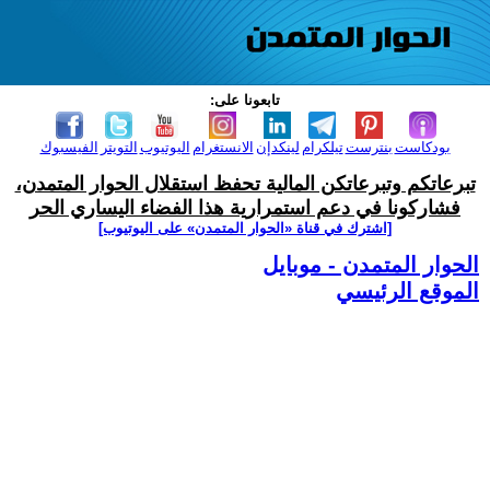
تابعونا على:
بودكاست
بنترست
تيلكرام
لينكدإن
الانستغرام
اليوتيوب
التويتر
الفيسبوك
تبرعاتكم وتبرعاتكن المالية تحفظ استقلال الحوار المتمدن،
فشاركونا في دعم استمرارية هذا الفضاء اليساري الحر
[اشترك في قناة ‫«الحوار المتمدن» على اليوتيوب]
الحوار المتمدن - موبايل
الموقع الرئيسي