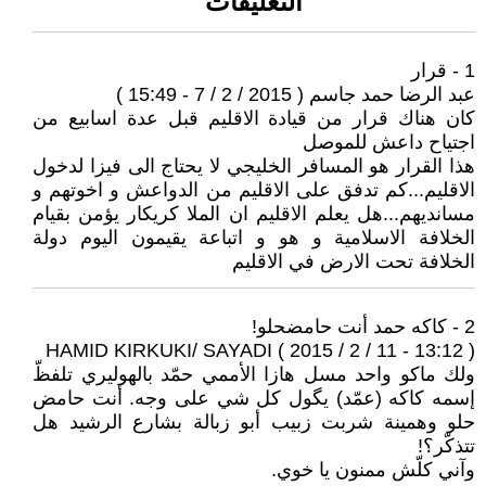
التعليقات
1 - قرار
عبد الرضا حمد جاسم ( 2015 / 2 / 7 - 15:49 )
كان هناك قرار من قيادة الاقليم قبل عدة اسابيع من
اجتياح داعش للموصل
هذا القرار هو المسافر الخليجي لا يحتاج الى فيزا لدخول
الاقليم...كم تدفق على الاقليم من الدواعش و اخوتهم و
مسانديهم...هل يعلم الاقليم ان الملا كريكار يؤمن بقيام
الخلافة الاسلامية و هو و اتباعة يقيمون اليوم دولة
الخلافة تحت الارض في الاقليم
2 - كاكه حمد أنت حامضحلو!
HAMID KIRKUKI/ SAYADI ( 2015 / 2 / 11 - 13:12 )
ولك ماكو واحد مسل هازا الأممي حمّد بالهوليري تلفظّ
إسمه كاكه (عمّد) يگول كل شي على وجه. أنت حامض
حلو وهمينة شربت زبيب أبو زبالة بشارع الرشيد هل
تتذكّر؟!
وآني كلّش ممنون يا خوي.