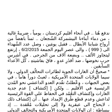
ندفع هُنا .. في أنحاء أقليم كردستان ، يومياً ، ضريبةً غالية
، من دماء أبناءنا البيشمركة الشُجعان .. ثمناً باهضاً من
أرواح شبابنا الأبطال .. فقبل يومَين ، وصل عدد الشُهداء
الى ( 999 ) ، والى عصر اليوم الجمعة 6/2/2015 ، إرتفع
ليتجاوز الألف .. وبضعة آلاف من الجرحى . في أشرسِ
حربٍ نخوضها ، ضد أقذَرِ عدوٍ ، فاقَ بفاشيتهِ ، كُل الأعداء
السابقين .
* صحيحٌ ان الغارات الجوية لطائرات التحالُف الدولي ، ولا
سيما الولايات المتحدة الأمريكية ، لعبتْ دوراً هاماً ، في
بعض الجبهات ، وعّطلتْ تقُدم العدو الداعشي نحو المُدن
الرئيسية في الأقليم .. ولكن [ إكتشاف ] عدم جدية
الغارات وإكتشاف التعُمُد في الحفاظ على القوة الرئيسية
لداعش وعدم قطع طُرق الإمداد عنها .. أن إكتشاف ذلك
، لايحتاج الى عبقرية ولا إلى تحليلات مُعّقدة ... إذ
ببساطة : ان الولايات المتحدة الأمريكية والتحالف الدولي