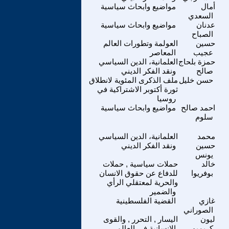
أمال
مواضيع وابحاث سياسية
السعدي
عدنان
مواضيع وابحاث سياسية
الصباح
حسين
العولمة وتطورات العالم
عجيب
المعاصر
حمزة بلحاج
العلمانية، الدين السياسي
صالح
ونقد الفكر الديني
حسن خليل
ملف الذكرى المئوية لانطلاق
ثورة أكتوبر الاشتراكية في
روسيا
احمد صالح
مواضيع وابحاث سياسية
سلوم
محمد
العلمانية، الدين السياسي
حسين
ونقد الفكر الديني
يونس
خالد
حملات سياسية , حملات
بوفريوا
للدفاع عن حقوق الانسان
والحرية لمعتقلي الرأي
والضمير
غازي
القضية الفلسطينية
الصوراني
ليون
اليسار , التحرر , والقوى
كريميو
الانسانية في العالم