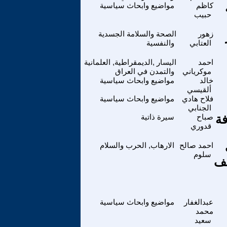
كاظم
مواضيع وابحاث سياسية
حبيب
زهور
الصحة والسلامة الجسدية
العتابي
والنفسية
احمد
اليسار ,الديمقراطية, العلمانية
موكرياني
والتمدن في العراق
خالد
مواضيع وابحاث سياسية
ألقيسي
فلاح هادي
مواضيع وابحاث سياسية
الجنابي
فة
صباح
سيرة ذاتية
قدوري
احمد صالح
الارهاب, الحرب والسلام
سلوم
قف
عبدالغفار
مواضيع وابحاث سياسية
محمد
سعيد