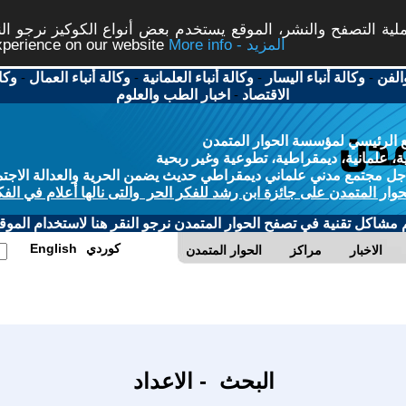
ة التصفح والنشر، الموقع يستخدم بعض أنواع الكوكيز نرجو النق
More info - المزيد
experience on our website
الفن
-
وكالة أنباء اليسار
-
وكالة أنباء العلمانية
-
وكالة أنباء العمال
-
وكا
الاقتصاد
-
اخبار الطب والعلوم
 الرئيسي لمؤسسة الحوار المتمدن
، علمانية، ديمقراطية، تطوعية وغير ربحية
ل مجتمع مدني علماني ديمقراطي حديث يضمن الحرية والعدالة الاجتم
حوار المتمدن على جائزة ابن رشد للفكر الحر والتى نالها أعلام في الفك
م مشاكل تقنية في تصفح الحوار المتمدن نرجو النقر هنا لاستخدام الموقع
كوردي
English
الاخبار
مراكز
الحوار المتمدن
البحث - الاعداد