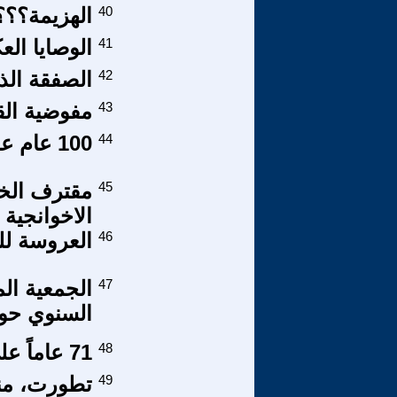
40
الهزيمة؟؟
41
الوصايا ال
42
الصفقة الذ
43
مفوضية القو
44
100 عام علي ثورة اكتوبر الاشتراكية
45
مقترف الخي
الاخوانجية
46
العروسة ل
47
الجمعية ال
السنوي حول 
48
71 عاماً على قرار التقسيم
49
تطورت، منذ