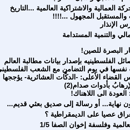
كة العمالية والاشتراكية العالمية ...التاريخ
والمستقبل المجهول ...!!!!
س الإنذار
الي والتنمية المستدامة
ر البصرة للصين!
ئل الفلسطينيه بإصدار بيانات مطالبة العالم
نفسها في يوم التضامن مع الشعب الفلسطين
القضاء الأعلى: -الدكَّات العشائرية- يؤججها
رهابُ بأدوات صدام(2)
العودة الى اللاهناك!
ن نهاية... أو رسالة إلى صديق بعثي قديم...
راق عصيا على الديمقراطية ؟
المية وفلسفة إخوان الصفا 1/5