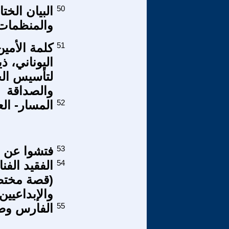
50
والمنظمات ا
51
كلمة اﻷمين
لتأسيس الح
والصداقة
52
المسار- العد
53
فتشوا عن -
54
الفقيد الفن
(قصة مختصر
والإبداعيين
55
الفارس وصه