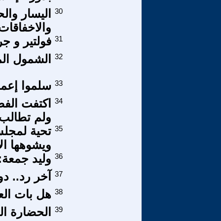
30
اليسار والحر
والاخفاقات 
31
فولتير و جر
32
الشمول الم
33
سلموا إعما
34
اكتفت الفصا
ولم تطالب 
35
تحية لمجلس 
ويشوهها الإ
36
وليد جمعة: 
37
آخر رد.. دو
38
هل بات الع
39
الحضارة الع