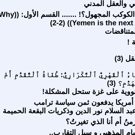
ني والعقل المدني
اليمن ذلك الكوكب المجهول؟! ....... القسم الأول: (
Yemen is the next war f
متناقضات
 !
 (3)
ءُ ٱلْقَهْرِيُّ ٱلْتَّكْرَارِيُّ: طُغَاةُ ٱلْتَّقَدُّمِ أَمْ
دُّمِ؟ (3)
 نووية على غزة ستحل المشكلة!
أمريكا يدفعون ثمن سياسة ترامب
بد السلام نور الدين وذكريات البقعة الحميمة
زمنُ أم أنا الذي تغيرتُ؟
سام المذهبي و سبل التقارب..