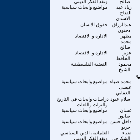
صالح
ونقد الفكر الديني
زياد عبد
مواضيع وابحاث سياسية
الفتاح
الاسدي
عبدالرزاق
حقوق الانسان
دحنون
مظهر
الادارة و الاقتصاد
محمد
صالح
عزيز
الادارة و الاقتصاد
الحافظ
محمود
القضية الفلسطينية
الشيخ
ي
محمد ضياء
مواضيع وابحاث سياسية
عيسى
العقابي
سلام عبود
دراسات وابحاث في التاريخ
والتراث واللغات
غسان
مواضيع وابحاث سياسية
صابور
داخل حسن
مواضيع وابحاث سياسية
جريو
ضياء
العلمانية، الدين السياسي
الشكرجي
ونقد الفكر الديني