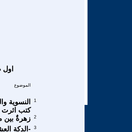
اول ص
الموضوع
1
النسوية وال
كتب اثرت 
2
زهرةٌ بين 
3
-الدكة العش