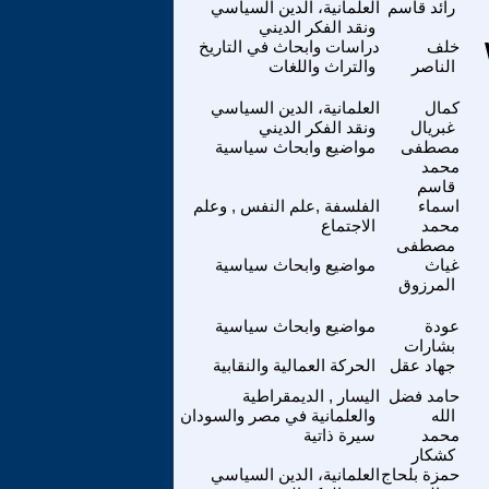
رائد قاسم
العلمانية، الدين السياسي
ونقد الفكر الديني
(Why
خلف
دراسات وابحاث في التاريخ
الناصر
والتراث واللغات
كمال
العلمانية، الدين السياسي
غبريال
ونقد الفكر الديني
مصطفى
مواضيع وابحاث سياسية
محمد
قاسم
اسماء
الفلسفة ,علم النفس , وعلم
محمد
الاجتماع
مصطفى
غياث
مواضيع وابحاث سياسية
المرزوق
عودة
مواضيع وابحاث سياسية
بشارات
جهاد عقل
الحركة العمالية والنقابية
حامد فضل
اليسار , الديمقراطية
الله
والعلمانية في مصر والسودان
محمد
سيرة ذاتية
كشكار
حمزة بلحاج
العلمانية، الدين السياسي