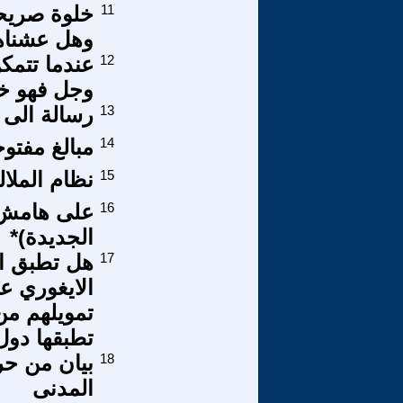
11
خلوة صريحة
وهل عشناها 
12
عندما تتمك
وجل فهو خي
13
رسالة الى 
14
مبالغ مفتو
15
نظام الملال
16
على هامش ا
الجديدة)*
17
هل تطبق ال
الايغوري ع
تمويلهم من 
تطبقها دول 
18
المدنى