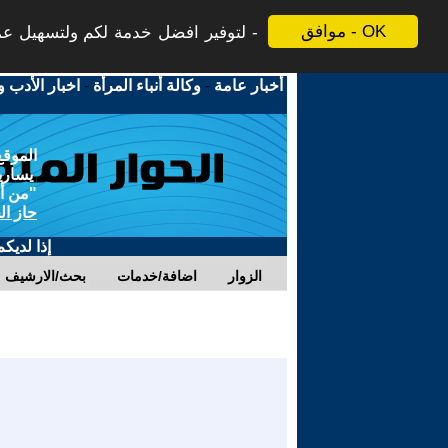
موافق - OK
لتوفير افضل خدمة لكم ولتسهيل عملي
أخبار عامة
-
وكالة أنباء المرأة
-
اخبار الأدب و
الموقع
يسارية
"من أج
حاز ال
إذا لديك
الزوار
اضافة/خدمات
بحث/الارشيف