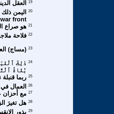
19
العقل الدي
20
ront)) (2-2)
21
هو صراع ال
22
فلاحة ملاجة
23
(مساج) العقل
24
ذٰلِكَ ٱلْغَبَا
بُغَاةُ ٱلْتَّهَ
25
ربما قنبلة
26
العمال في 
27
مع أحزان ع
28
هل تغيرَ ال
29
بذور الإنق