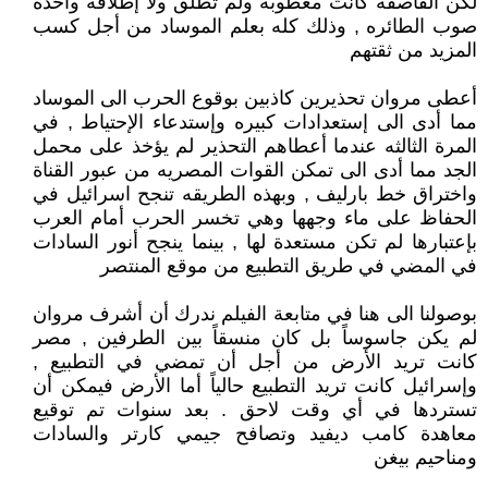
لكن القاصفه كانت معطوبه ولم تطلق ولا إطلاقه واحده
صوب الطائره , وذلك كله بعلم الموساد من أجل كسب
المزيد من ثقتهم
أعطى مروان تحذيرين كاذبين بوقوع الحرب الى الموساد
مما أدى الى إستعدادات كبيره وإستدعاء الإحتياط , في
المرة الثالثه عندما أعطاهم التحذير لم يؤخذ على محمل
الجد مما أدى الى تمكن القوات المصريه من عبور القناة
واختراق خط بارليف , وبهذه الطريقه تنجح اسرائيل في
الحفاظ على ماء وجهها وهي تخسر الحرب أمام العرب
بإعتبارها لم تكن مستعدة لها , بينما ينجح أنور السادات
في المضي في طريق التطبيع من موقع المنتصر
بوصولنا الى هنا في متابعة الفيلم ندرك أن أشرف مروان
لم يكن جاسوساً بل كان منسقاً بين الطرفين , مصر
كانت تريد الأرض من أجل أن تمضي في التطبيع ,
وإسرائيل كانت تريد التطبيع حالياً أما الأرض فيمكن أن
تستردها في أي وقت لاحق . بعد سنوات تم توقيع
معاهدة كامب ديفيد وتصافح جيمي كارتر والسادات
ومناحيم بيغن