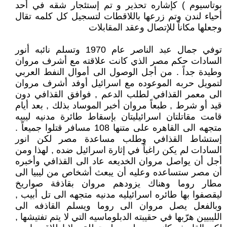
بوتاسيوم ) كإشاره تحذير و تم إستئجار شقه في أحد
أحياء لندن وتم زرعها باللاقطات لتسجيل كل كلمه تقال
وجعلها مكاناً للإتصال وعقد المقابلات
توفي جمال عبد الناصر عام 1970 وتسلم نائبه أنور
السادات حكم مصر الذي كانت علاقته مع أشرف مروان
وطيدة جداً . من أجل الوصول الى أموال النفط العربي
لتمويل حربه الموعوده مع اسرائيل أوفد أشرف مروان
الى معمر القذافي لطلب الدعم , فوافق القذافي دون
قيد أو شرط , طبعاً مروان أخبر الموساد بذلك , بعد أيام
قامت مقاتلتان اسرائيليتان بإسقاط طائرة مدنيه ليبيه
متجهه الى القاهره على متنها 108 مسافر قتلوا جميعاً .
إستشاط القذافي وطلب مساعدة مصر لكن انور
السادات لم يكن راغباً في إثارة اسرائيل ضده , لهذا ومن
أجل أن يواصل مروان الخديعه عاد الى القذافي وأخبره
أن مصر ستساعده وعليه أن يبعث أشخاص من ليبيا الى
مطار روما وهناك يزودهم مروان بقاذفة صواريخ
ليقصفوا بها طائره اسرائيليه مدنيه متجهه الى تل أبيب ,
وبالفعل يصل مروان الى روما ويسلم القاذفه الى
الليبيين هرّبها في حقيبته الدبلوماسيه التي لا يتم تفتيشها ,