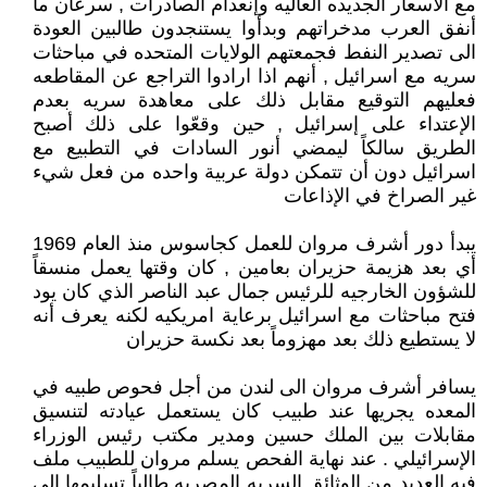
مع الأسعار الجديده العاليه وإنعدام الصادرات , سرعان ما
أنفق العرب مدخراتهم وبدأوا يستنجدون طالبين العودة
الى تصدير النفط فجمعتهم الولايات المتحده في مباحثات
سريه مع اسرائيل , أنهم اذا ارادوا التراجع عن المقاطعه
فعليهم التوقيع مقابل ذلك على معاهدة سريه بعدم
الإعتداء على إسرائيل , حين وقعّوا على ذلك أصبح
الطريق سالكاً ليمضي أنور السادات في التطبيع مع
اسرائيل دون أن تتمكن دولة عربية واحده من فعل شيء
غير الصراخ في الإذاعات
يبدأ دور أشرف مروان للعمل كجاسوس منذ العام 1969
أي بعد هزيمة حزيران بعامين , كان وقتها يعمل منسقاً
للشؤون الخارجيه للرئيس جمال عبد الناصر الذي كان يود
فتح مباحثات مع اسرائيل برعاية امريكيه لكنه يعرف أنه
لا يستطيع ذلك بعد مهزوماً بعد نكسة حزيران
يسافر أشرف مروان الى لندن من أجل فحوص طبيه في
المعده يجريها عند طبيب كان يستعمل عيادته لتنسيق
مقابلات بين الملك حسين ومدير مكتب رئيس الوزراء
الإسرائيلي . عند نهاية الفحص يسلم مروان للطبيب ملف
فيه العديد من الوثائق السريه المصريه طالباً تسليمها الى