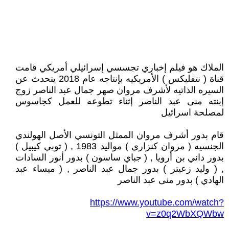
الملاك هو فيلم إخباري تجسسي إسرائيلي أمريكي قامت
قناة ( نتفليكس ) الأمريكيه بإنتاجه عام 2018 يتحدث عن
السيره الذاتيه لأشرف مروان صهر جمال عبد الناصر زوج
إبنته منى عبد الناصر إثناء تطوعه للعمل كجاسوس
لمصلحة اسرائيل
قام بدور أشرف مروان الممثل التونسي الأصل الهولندي
الجنسيه ( مروان كنزاري ) مواليد 1983 , ( توبي كيبيل )
بدور داني بن أرويا , ( جباي ساسون ) بدور أنور السادات
, ( وليد زعيتر ) بدور جمال عبد الناصر , ( ميساء عبد
الهادي ) بدور منى عبد الناصر
https://www.youtube.com/watch?
v=z0q2WbXQWbw