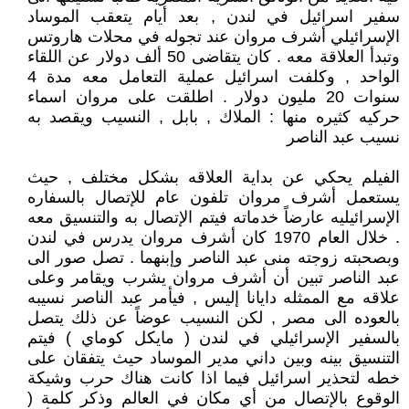
سفير اسرائيل في لندن , بعد أيام يتعقب الموساد
الإسرائيلي أشرف مروان عند تجوله في محلات هاروتس
وتبدأ العلاقة معه . كان يتقاضى 50 ألف دولار عن اللقاء
الواحد , وكلفت اسرائيل عملية التعامل معه مدة 4
سنوات 20 مليون دولار . اطلقت على مروان اسماء
حركيه كثيره منها : الملاك , بابل , النسيب ويقصد به
نسيب عبد الناصر
الفيلم يحكي عن بداية العلاقه بشكل مختلف , حيث
يستعمل أشرف مروان تلفون عام للإتصال بالسفاره
الإسرائيليه عارضاً خدماته فيتم الإتصال به والتنسيق معه
. خلال العام 1970 كان أشرف مروان يدرس في لندن
وبصحبته زوجته منى عبد الناصر وإبنهما . تصل صور الى
عبد الناصر تبين أن أشرف مروان يشرب ويقامر وعلى
علاقه مع الممثله دايانا إليس , فيأمر عبد الناصر نسيبه
بالعوده الى مصر , لكن النسيب عوضاً عن ذلك يتصل
بالسفير الإسرائيلي في لندن ( مايكل كوماي ) فيتم
التنسيق بينه وبين داني مدير الموساد حيث يتفقان على
خطه لتحذير اسرائيل فيما اذا كانت هناك حرب وشيكة
الوقوع بالإتصال من أي مكان في العالم وذكر كلمة (