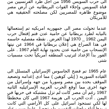
الى حرب السويس 1956 من أجل طرد الفرنسيين من
قناة السويس وإجلاء القوات البريطانيه عن أرض مصر
موضوع ظاهره للمصريين لكن مصلحته الحقيقيه هي
للأمريكان
عندما تحولت مصر الى جمهوريه امريكيه تم إستعمالها
بالنيابه لطرد بريطانيا عن حامية عدن فتم إفتعال حرب
اليمن 1962 _ 1970 لهذا الغرض . نقطه مفصليه حاسمه
في هذا الصراع هي إعلان بريطانيا في 1964 عن نيتها
الإنسحاب من حامية عدن بحدود نهاية العام 1967 . على
الفور بدأ الإعداد لترتيب المنطقه أمريكياً تحت مسميات
شتى
عام 1965 تم فضح الجاسوس الإسرائيلي المتسلل الى
القياده السوريه ( إيلي كوهين ) مما ادى إعدامه وتصعيد
الموقف بحده بين مصر وسوريا من جهه وإسرائيل من
جهة اخرى مما أوقع الحرب العربيه الإسرائيليه الثانيه
1967 رغم أن مصر كانت لم تزل مشتبكه في حربها في
اليمن . أدت الحرب الى هزيمة 1967 التي كان مخططاً
لها لكي تستحوذ اسرائيل على كل الأراضي التي كانت
تريدها أثناء مباحثات التقسيم ولم تحصل عليها بسبب عناد