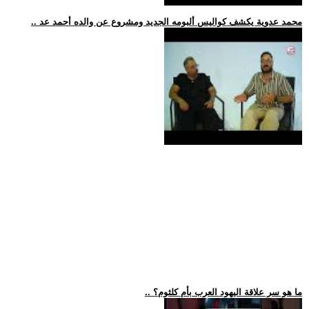
.. محمد عدوية يكشف كواليس ألبومه الجديد ومشروع عن والده أحمد عد
.. ما هو سر علاقة اليهود العرب بأم كلثوم؟