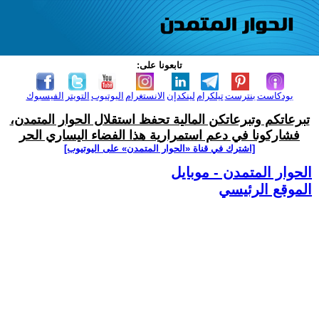
تابعونا على:
بودكاست
بنترست
تيلكرام
لينكدإن
الانستغرام
اليوتيوب
التويتر
الفيسبوك
تبرعاتكم وتبرعاتكن المالية تحفظ استقلال الحوار المتمدن،
فشاركونا في دعم استمرارية هذا الفضاء اليساري الحر
[اشترك في قناة ‫«الحوار المتمدن» على اليوتيوب]
الحوار المتمدن - موبايل
الموقع الرئيسي