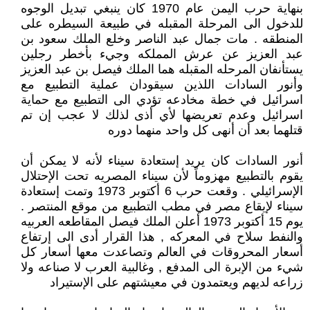
بنهاية حرب اليمن عام 1970 كان ينبغي تبديل الوجوه
للدخول الى المرحلة المقبله في طبيعة السيطره على
المنطقه . مات جمال عبد الناصر وخلع الملك سعود بن
عبد العزيز عن عرش المملكه وجيء بأخطر رجلين
يستأنفان المرحله المقبله هما الملك فيصل بن عبد العزيز
وأنور السادات اللذين سيقودان عملية التطبيع مع
اسرائيل في خطة مخادعه تؤدي الى التطبيع مع حماية
اسرائيل وعدم تعريضها لأي أذى لذلك لا عجب إن تم
قتلهما بعد أن أنهى كل واحد منهما دوره
أنور السادات كان يريد إستعادة سيناء لأنه لا يمكن أن
يقوم بالتطبيع مهزوماً لأن سيناء المصريه تحت الإحتلال
الإسرائيلي . وقعت حرب 6 أكتوبر 1973 وتمت إستعادة
سيناء لإيقاع مصر في مطب التطبيع من موقع المنتصر .
يوم 15 أكتوبر 1973 أعلن الملك فيصل المقاطعه العربيه
والنفط سلاح في المعركه , هذا القرار أدى الى إرتفاع
أسعار المحروقات في العالم وتصاعدت معها أسعار كل
شيء من الإبرة الى المدفع , وغالبية العرب لا صناعه ولا
زراعه لديهم ويعتمدون في معيشتهم على الإستيراد