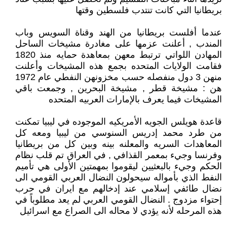
بريطانيا التي كانت تنتدب فلسطين وقتها
عندما أفلست بريطانيا من الهند وقناة السويس وباب
المندب , أعلنت عزمها على مغادرة مشيخات الساحل
المهادن اللواتي ترتبط معهن بمعاهدة حمايه منذ 1820
فقامت الولايات المتحده بجمع هذه المشيخات وأعلنت
منهن 3 دول منفصله حسب مخزونهن النفطي عام 1972
هن : مشيخة قطر , مشيخة البحرين , وجمعت باقي
المشيخات فيما يعرف بالإمارات العربيه المتحده
قاعدة هويلس الجويه الأمريكيه الموجوده في ليبيا تمكنت
من طرد محمد إدريس السنوسي من ليبيا ومعه كل
المعاهدات السريه والمعلنه بينه وبين كل من بريطانيا
وفرنسا وجيء بمعمر القذافي , في العراق تم قلب نظام
الحكم وجيء بالبعثيين ليقوموا بمهمتين الأولى هي تأميم
النفط الذي بأمواله سيحولون النضال العربي القومي الى
نضال طائفي إسلامي عند إدخالهم مع ايران في حرب
إحتواء مزدوج . النضال القومي العربي لم يعد مطلوباً في
هذه المرحله لأنه يؤدي لا محاله الى الصراع مع اسرائيل