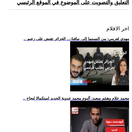
التعليق والتصويت على الموضوع في الموقع الرئيسي
اخر الافلام
.. مهدي لعريبي: من السينما إلى -مافيا-... الجزائر تقبض على زعيم
.. محمد علام وهيثم سعيد: ألبوم محمد عدوية الجديد استكمالا لنجاح