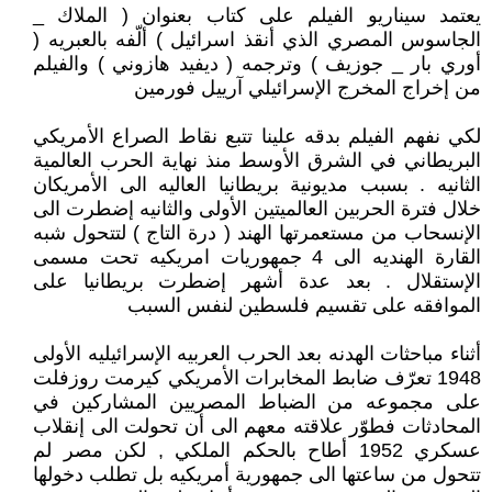
يعتمد سيناريو الفيلم على كتاب بعنوان ( الملاك _
الجاسوس المصري الذي أنقذ اسرائيل ) ألّفه بالعبريه (
أوري بار _ جوزيف ) وترجمه ( ديفيد هازوني ) والفيلم
من إخراج المخرج الإسرائيلي آرييل فورمين
لكي نفهم الفيلم بدقه علينا تتبع نقاط الصراع الأمريكي
البريطاني في الشرق الأوسط منذ نهاية الحرب العالمية
الثانيه . بسبب مديونية بريطانيا العاليه الى الأمريكان
خلال فترة الحربين العالميتين الأولى والثانيه إضطرت الى
الإنسحاب من مستعمرتها الهند ( درة التاج ) لتتحول شبه
القارة الهنديه الى 4 جمهوريات امريكيه تحت مسمى
الإستقلال . بعد عدة أشهر إضطرت بريطانيا على
الموافقه على تقسيم فلسطين لنفس السبب
أثناء مباحثات الهدنه بعد الحرب العربيه الإسرائيليه الأولى
1948 تعرّف ضابط المخابرات الأمريكي كيرمت روزفلت
على مجموعه من الضباط المصريين المشاركين في
المحادثات فطوّر علاقته معهم الى أن تحولت الى إنقلاب
عسكري 1952 أطاح بالحكم الملكي , لكن مصر لم
تتحول من ساعتها الى جمهورية أمريكيه بل تطلب دخولها