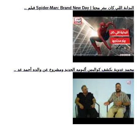
.. فيلم Spider-Man: Brand New Day | البداية اللي كان بيتر محتا
.. محمد عدوية يكشف كواليس ألبومه الجديد ومشروع عن والده أحمد عد