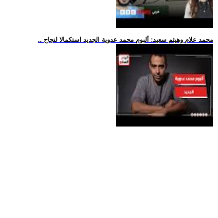
.. محمد علام وهيثم سعيد: ألبوم محمد عدوية الجديد استكمالا لنجاح