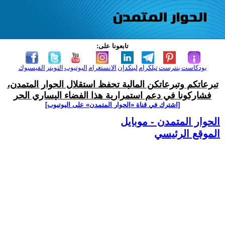
تابعونا على:
بودكاست
بنترست
تيلكرام
لينكدإن
الانستغرام
اليوتيوب
التويتر
الفيسبوك
تبرعاتكم وتبرعاتكن المالية تحفظ استقلال الحوار المتمدن،
فشاركونا في دعم استمرارية هذا الفضاء اليساري الحر
[اشترك في قناة ‫«الحوار المتمدن» على اليوتيوب]
الحوار المتمدن - موبايل
الموقع الرئيسي