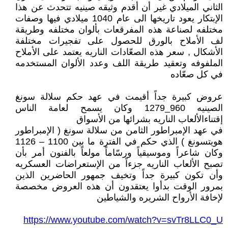
الثاني الميلادي غير أن أقدم وثيقه صينيه تتحدث عن هذا
الإبتكار يعود تاريخها الى عام 1040 ميلادي فيها وصفات
مختلفه لصناعة هذه المفرقعات بألوان مختلفه وطريقة
لف الأملاح بالورق للحصول على تفجيرات مختلفة
الأشكال , سعر هذه الصعّادات الناريه يعتمد على الأملاح
الملفوفه وتعقيد طريقة اللف وعدد الألوان المستخدمه
في كل صعّاده
عروض كبيرة جداً أقيمت في عهد حكم سلالة سونغ
الصينيه 960_1279 وكان يسمح لعامة الناس
إقتناءالألعاب الناريه بشرائها من الأسواق
في عهد الإمبراطور الثامن من سلالة سونغ ( الإمبراطور
هويتسونغ ) الذي حكم في الفترة ما بين 1100 – 1126
وكان شاعراً وموسيقياً ورسّاماً مولعاً بالفنون أمر بأن
تصبح الألعاب الناريه جزءاً من الإستعراضات العسكريه
وأن تكون كبيرة جداً وتخيف جمهور الحاضرين الذين
بمرور الوقت بدأوا يعتقدون أن هذه العروض مخصصة
لإخافة الأرواح الشريره والشياطين
https://www.youtube.com/watch?v=svTr8LLC0_U