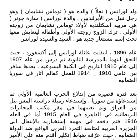
ولد لورانس ( نغلاً ) والده هو ( توماس تشابمان ) وهو
رجل نبيل من الأيرلنديين , والدة لورانس ( سارة جونر )
هي مربية اسكتلندية لأولاد توماس تشابمان من زوجته
الأولى , ترك الزوج زوجته الأولى وأطفاله ليتعايش معها
تحت إسم مستعار جديد هو : السيد والسيده لورانس
عام 1896 ، انتقلت عائلة لورانس إلى أكسفورد ، حيث
التحق ابنهما بالمدرسة الثانوية ثم درس من عام 1907
إلى عام 1910 التاريخ في الكلية اليسوعيه . بعدها سافر
بين عامي 1910 _ 1914 للعمل كعالم آثار في سوريا
العثمانيه
بعد فتره قصيره من إندلاع الحرب العالميه الأولى تم
إستدعاؤه من سوريا , وإستدعاء زميلة دراسته المس بيل
من العراق وتم تعيينهما في مقر مكتب المخابرات
البريطانيه في القاهره في العام 1915 أما في العام
1916 فتم دفعه في مهمه إستخباريه بالإنتقال الى
الجزيره العربيه لمتابعة التمرد العربي الواقع ضد الدولة
العثمانيه , حيث عرّفه ضباط إنكليز أقدم منه على الأمير