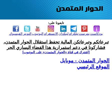
تابعونا على:
بودكاست
بنترست
تيلكرام
لينكدإن
الانستغرام
اليوتيوب
التويتر
الفيسبوك
تبرعاتكم وتبرعاتكن المالية تحفظ استقلال الحوار المتمدن،
فشاركونا في دعم استمرارية هذا الفضاء اليساري الحر
[اشترك في قناة ‫«الحوار المتمدن» على اليوتيوب]
الحوار المتمدن - موبايل
الموقع الرئيسي