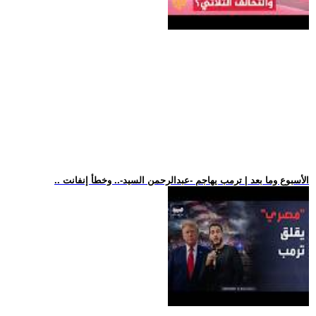
.. الأسبوع وما بعد | ترمب يهاجم -عبدالرحمن السيد-.. وخطأ إنفانت