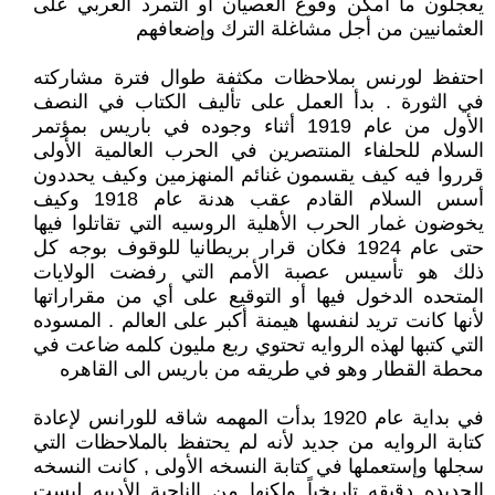
يعجلون ما أمكن وقوع العصيان أو التمرد العربي على
العثمانيين من أجل مشاغلة الترك وإضعافهم
احتفظ لورنس بملاحظات مكثفة طوال فترة مشاركته
في الثورة . بدأ العمل على تأليف الكتاب في النصف
الأول من عام 1919 أثناء وجوده في باريس بمؤتمر
السلام للحلفاء المنتصرين في الحرب العالمية الأولى
قرروا فيه كيف يقسمون غنائم المنهزمين وكيف يحددون
أسس السلام القادم عقب هدنة عام 1918 وكيف
يخوضون غمار الحرب الأهلية الروسيه التي تقاتلوا فيها
حتى عام 1924 فكان قرار بريطانيا للوقوف بوجه كل
ذلك هو تأسيس عصبة الأمم التي رفضت الولايات
المتحده الدخول فيها أو التوقيع على أي من مقراراتها
لأنها كانت تريد لنفسها هيمنة أكبر على العالم . المسوده
التي كتبها لهذه الروايه تحتوي ربع مليون كلمه ضاعت في
محطة القطار وهو في طريقه من باريس الى القاهره
في بداية عام 1920 بدأت المهمه شاقه للورانس لإعادة
كتابة الروايه من جديد لأنه لم يحتفظ بالملاحظات التي
سجلها وإستعملها في كتابة النسخه الأولى , كانت النسخه
الجديده دقيقه تاريخياً ولكنها من الناحية الأدبيه ليست