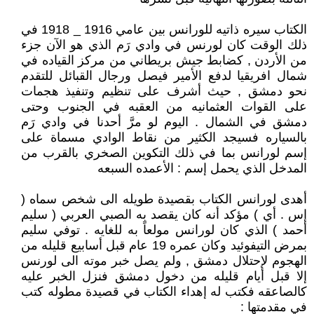
الكتاب سيره ذاتيه للورانس بين عامي 1916 _ 1918 في
ذلك الوقت كان لورنس في وادي رَم الذي هو الآن جزء
من الأردن , كضابط جيش بريطاني من مركز القياده في
شمال افريقيا لدفع الأمير فيصل ورجال القبائل للتقدم
نحو دمشق , حيث أشرف على تنظيم وتنفيذ هجمات
على القوات العثمانيه من العقبه في الجنوب وحتى
دمشق في الشمال . اليوم لو مرَّ أحدنا في وادي رَم
بالسياره فسيجد الكثير من نقاط الوادي مسماة على
إسم لورانس بما في ذلك التكوين الصخري بالقرب من
المدخل الذي يحمل إسم : الأعمده السبعه
أهدى لورانس الكتاب بقصيدة طويله الى شخص سماه (
إس . أي ) مؤكد أنه كان يقصد به الصبي العربي ( سليم
أحمد ) الذي كان لورانس مولعاً به للغايه . توفي سليم
بمرض التيفوئيد وكان عمره 19 عام قبل أسابيع قليله من
الهجوم لإحتلال دمشق , ولم يصل خبر موته الى لورنس
إلا قبل أيام قليله من دخول دمشق فنزل الخبر عليه
كالصاعقه فكتب له إهداء الكتاب في قصيدة مطوله كتب
في مقدمتها :