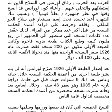
العرب بعد الحرب , رفاق لورنس في السلاح الذين تم
إستغلالهم والتخلي عنهم . وأعباء كون لورانس قد أصبح
وقتها في نظر جمهوره ( بطلاً قوميا ً ) وبسبب تلك
الشهره أُعيد تجنيده تحت إسم مستعار في سلاح الجو
الملكي , وقلقه وحرصه على قراءة أعمدة الحكمه
السبعه من قبل أكبر عدد ممكن من القراء , لذلك خفّض
عدد كلمات النسخه التي ستظهر الى الجمهور الى ربع
مليون كلمه وطبع الكتاب طبعة يدويه فاخره وكانت
الطبعه الأولى تتكون من 200 نسخه فقط صدرت عام
1926 سعر النسخه الواحده منها منذ دخولنا الألفيه الثالثه
يزيد على 100 ألف دولار
بعد إصدار الطبعة الأولى 1926 صرّح لورانس أنه لن يتم
نشر طبعة اخرى من أعمدة الحكمة السبعه خلال حياته
وعاش بعد ذلك 9 سنوات حيث قتل في حادث دراجة
ناريه عام 1935 وهو بعمر 46 سنه . وخلال أسابيع بعد
وفاته نشرت نسخه مختصره من أعمدة الحكمه السبعه
مخصصه لتداول عامة الناس
النسخ الخمسه التي كان قد طبعها ورزمها وسلمها بنفسه