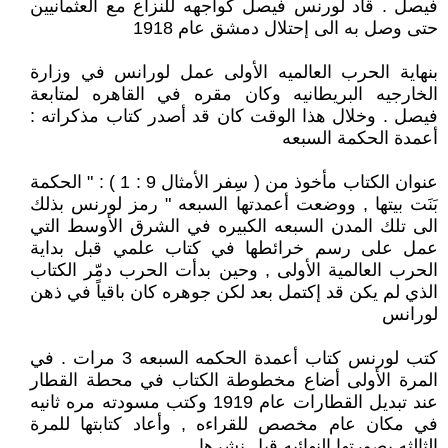
فيصل . قاد لورنس فيصل كواجهه للنزاع مع العثمانيين
حتى وصل به الى إحتلال دمشق عام 1918
بنهاية الحرب العالميه الأولى عمل لورانس في وزارة
الخارجيه البريطانيه وكان مقره في القاهره لمتابعة
فيصل . وخلال هذا الوقت كان قد أصدر كتاب مذكراته :
أعمدة الحكمة السبعه
عنوان الكتاب مأخوذ من ( سِفر الأمثال 9 : 1 ) : " الحكمة
بَنَت بيتها , ووضعت أعمدتها السبعه " رمز لورنس بذلك
الى تلك المدن السبعه الكبيره في الشرق الأوسط التي
عمل على رسم خرائطها في كتاب علمي قبل بداية
الحرب العالمية الأولى , وحين بدأت الحرب دمّر الكتاب
الذي لم يكن قد إكتمل بعد لكن جوهره كان باقياً في ذهن
لورانس
كتب لورنس كتاب أعمدة الحكمه السبعه 3 مرات . في
المرة الأولى أضاع مخطوطة الكتاب في محطة القطار
عند تبديل القطارات عام 1919 وكتب مسودته مره ثانيه
في مكان عام مخصص للقراءه , وأعاد كتابتها للمرة
الثالثه بصورتها النهائيه قبل نشرها