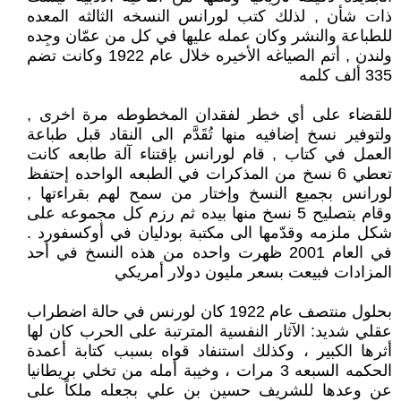
ذات شأن , لذلك كتب لورانس النسخه الثالثه المعده
للطباعة والنشر وكان عمله عليها في كل من عمّان وجِده
ولندن , أتم الصياغه الأخيره خلال عام 1922 وكانت تضم
335 ألف كلمه
للقضاء على أي خطر لفقدان المخطوطه مرة اخرى ,
ولتوفير نسخ إضافيه منها تُقَدَّم الى النقاد قبل طباعة
العمل في كتاب , قام لورانس بإقتناء آلة طابعه كانت
تعطي 6 نسخ من المذكرات في الطبعه الواحده إحتفظ
لورانس بجميع النسخ وإختار من سمح لهم بقراءتها ,
وقام بتصليح 5 نسخ منها بيده ثم رزم كل مجموعه على
شكل ملزمه وقدّمها الى مكتبة بودليان في أوكسفورد .
في العام 2001 ظهرت واحده من هذه النسخ في أحد
المزادات فبيعت بسعر مليون دولار أمريكي
بحلول منتصف عام 1922 كان لورنس في حالة اضطراب
عقلي شديد: الآثار النفسية المترتبة على الحرب كان لها
أثرها الكبير ، وكذلك استنفاد قواه بسبب كتابة أعمدة
الحكمه السبعه 3 مرات ، وخيبة أمله من تخلي بريطانيا
عن وعدها للشريف حسين بن علي بجعله ملكاً على