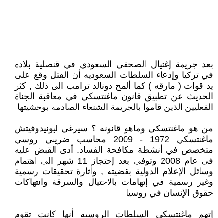
بعد جريمة إغتيال الصحفي السعودي في قنصلية بلاده
في تركيا وإدعاء السلطات السعوديه أن القتل وقع على
يد قوات ( مارقه ) كما ألمح دونالد ترامب الى ذلك , كثر
الحديث عن تطبيق قانون ماغنتسكي في معاقبة الجناة
الفعليين الذين قاموا بالجريمة الشنعاء الصادمه بوحشيتها
من هو ماغنتسكي وماهو قانونه ؟ سيرغي ليونيدوفيتش
ماغنتسكي 1972 - 2009 محاسب ضريبي روسي
متخصص في أنشطة مكافحة الفساد. أدى القبض عليه
في عام 2008 وتوفي بعد إحتجاز 11 شهر الى اهتمام
وسائل الإعلام الدولية بقضيته , وأثارة تحقيقات رسمية
وغير رسمية في إتهامات بالاحتيال والسرقة وانتهاكات
حقوق الإنسان في روسيا
إتهم ماغنتسكي السلطات الروسيه أنها كانت تقوم