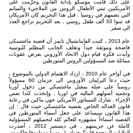
على ذلك قامت موسكو بإدانة القانون وحرّمت على
الأمريكيين تبني الأطفال الروس من الملاجيء والمياتم
التي تضمهم في روسيا . قبل هذا التحريم كان الأمريكان
قد تبنوا 33 ألف طفل روسي , بعد التحريم تراجع العدد
الى صفر
عام 2013 ، كتبت الفاينانشيال تايمز أن قضية ماغنتسكى
فاضحة وموثقة جيداً وتغلف الجانب المظلم للبوتينية
وأيدت فكرة قيام دول الاتحاد الأوروبي بفرض عقوبات
مماثلة ضد المسؤولين الروس المتورطين
في أواخر عام 2010 ، ازداد الاهتمام الدولي بالموضوع ،
حيث دعا البرلمان الأوروبي الى حرمان 60 مسؤولاً
روسياً على صلة بمقتل ماغنتسكي من دخول أوربا
وتجميد أصولهم الماليه في اوربا , وإتخذت كندا نفس
الإجراء . شارك السيناتور الأمريكي جون ماكين في رعاية
قانون العداله الخاص بقضية ماغنتسكي حيث قال : إن
هذا القانون سيساعد على جعل أسماء المتورطين في
القضيه أسماءاً مشهوره للعالم كله لتحميلهم المسؤولية
كاملة عن جريمتهم , في ديسمبر 2012 ، أصدرت
الولايات المتحدة قانونًا بعنوان ( روسيا ومولدوفا جاكسون