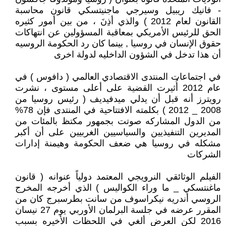
- فانيك ريبيل وسيرجي ماجنيتسكي قانون محاسبة
القانون لعام 2012 ) والذي أذِنَ ، من بين أمور كثيره
الحق للرئيس الأمريكي بمعاقبة المسؤولين عن انتهاكات
حقوق الإنسان في روسيا , بينما كان رد الحكومة الروسيه
أن هذا تدخل في الشؤون الداخليه لدولة اخرى
في اجتماعات المنتدى الاقتصادي العالمي ( دافوس ) في
عام 2012 أُثيرت القضية على أعلى مستوى ، نشرت
رويترز أنه قبل أن يدلي ميدفيديف ( رئيس روسيا من
2008 _ 2012 ) بكلمته الافتتاحية في المنتدى فإن 78%
من الدول المشاركه صوتت بجمهور مكتظ بالمئات من
المديرين التنفيذيين والسياسيين الغربيين على أن أكبر
مشكله في روسيا هي ضعف الحكومة وهيمنة إدارات
الشركات
الفيلم الوثائقي النرويجي المعتمد دولياً عنوانه ( قانون
ماغنتسكي _ ما وراء الكواليس ) الذي أخرجه المخرج
الروسي أندريه نيكراسوف من سانت بطرسبرج كان من
المقرر عرضه في جلسة البرلمان الأوربي يوم 27 نيسان
2016 لكن العرض ألغي في اللحظات الأخيره بسبب