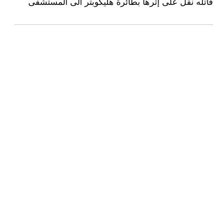
قاتله نقل على إثرها بطائرة هليكوبتر الى المستشفى