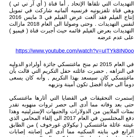
التهديدات التي تلقاها الإتحاد , أما قناة ( أي آر تي ئي )
وهي قناة تلفزيونيه فرنسيه ألمانيه شاركت في تمويل
إنتاج الفيلم فقد ألغت عرض الفيلم في 3 مايس 2016
لنفس التهديدات . وحتى وصولنا الى العام 2018 مازالت
التهديدات بعرض الفيلم قائمه حيث أجبرت قناة ( فيميو )
على عدم عرضه
https://www.youtube.com/watch?v=uITYk8IN0oo
في العام 2015 تم منح ماغنتسكي جائزة أولرادو الدوليه
في النزاهه , حضرت عائلته حفل التكريم التي قالت بأن
ماغنتسكي كان سيسعد بهذا التكريم , وأنه كان يسعى
دوماً الى حياة أفضل تكون أمينة ونزيهه
إستمرت التحقيقات في القضايا التي أثارها ماغنتسكي
حتى بعد وفاته مما أدى الى حصر ثروات منهوبه تقدر
بمئات الملايين من الدولارات والجنيهات الإسترلينيه وهذا
دفع المختلسين في العام 2017 الى إلقاء المحامي الذي
عينته عائلة ماغنتسكي ( نيكولاي غورخوف ) من الطابق
الرابع في بنايته السكنيه مما أدى الى إصابته إصابات