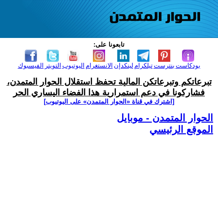
تابعونا على:
بودكاست
بنترست
تيلكرام
لينكدإن
الانستغرام
اليوتيوب
التويتر
الفيسبوك
تبرعاتكم وتبرعاتكن المالية تحفظ استقلال الحوار المتمدن،
فشاركونا في دعم استمرارية هذا الفضاء اليساري الحر
[اشترك في قناة ‫«الحوار المتمدن» على اليوتيوب]
الحوار المتمدن - موبايل
الموقع الرئيسي