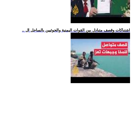
.. اشتباكات وقصف متبادل بين القوات اليمنية والحوثيين بالساحل ال