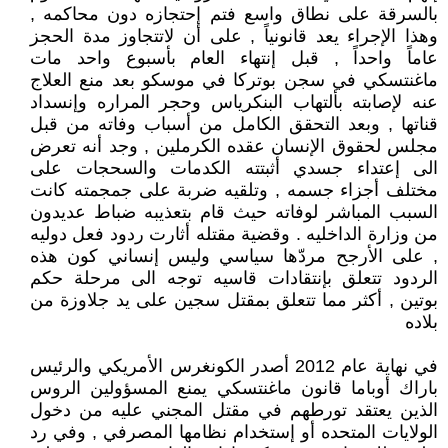
بالسرقة على نطاق واسع فتم إحتجازه دون محاكمه ,
وهذا الإجراء يعد قانونياً , على أن لاتتجاوز مدة الحجز
عاماً واحداً , قبل إنتهاء العام بأسبوع واحد مات
ماغنتسكي في سجن بوتركا في موسكو بعد منع العلاج
عنه لإصابته بألتهاب البنكرياس وحجر المراره وإنسداد
قناتها , وبعد التحقق الكامل من أسباب وفاته من قبل
مجلس لحقوق الإنسان عقده الكرملين , وجد أنه تعرض
الى إعتداء جسدي أثبتته الكدمات والسحجات على
مختلف أجزاء جسمه , وتلقيه ضربة على جمجمته كانت
السبب المباشر لوفاته حيث قام بتعذيبه ضباط عديدون
من وزارة الداخليه . وقضية مقتله أثارت ردود فعل دوليه
, على الأرجح مردّها سياسي وليس إنساني كون هذه
الردود تتعلق بإنتقادات قاسيه توجه الى مرحلة حكم
بوتين , أكثر مما تتعلق بمقتل سجين على يد جلاوزة من
بلاده
في نهاية عام 2012 أصدر الكونغرس الأمريكي والرئيس
باراك أوباما قانون ماغنتسكي يمنع المسؤولين الروس
الذين يعتقد تورطهم في مقتل المجني عليه من دخول
الولايات المتحده أو إستخدام نظامها المصرفي , وفي رد