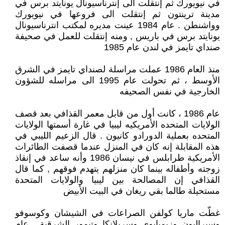
في نيويورك ثم إنتقلت الى إنترناسيونال يونايتد برس في
مدينة ترينتون ثم إنتقلت الى فروعها في نيويورك
وواشنطن . عام 1984 عينت مديره لمكتب انترناسيونال
يونايتد برس في باريس , ومنه إنتقلت للعمل في صحيفة
صنداي تايمز في لندن عام 1985
منذ العام 1986 عملت مراسلة لصنداي تايمز في الشرق
الأوسط ، ثم تحولت عام 1995 الى مراسله للشؤون
الخارجية في نفس الصحيفه
عام 1986 ، كانت أول من قابل معمر القذافي بعد قصف
الولايات المتحده الأمريكيه ليبيا في غارة أسمتها الولايات
المتحده بعملية الدورادو كانيون . قال الزعيم الليبي في
هذه المقابلة إنه كان في المنزل عندما قصفت الطائرات
الأمريكية طرابلس في نيسان 1986 وأنه ساعد في إنقاذ
زوجته وأطفاله بينما كان منزلهم يتهدم فوقهم , كما قال
القذافي إن المصالحة بين ليبيا والولايات المتحدة
مستحيلة طالما بقي ريغان في البيت الأبيض
غطّت ماريا كولفن الصراعات في الشيشان وكوسوفو
وسيراليون وزيمبابوي وسريلانكا وتيمور الشرقية . عام