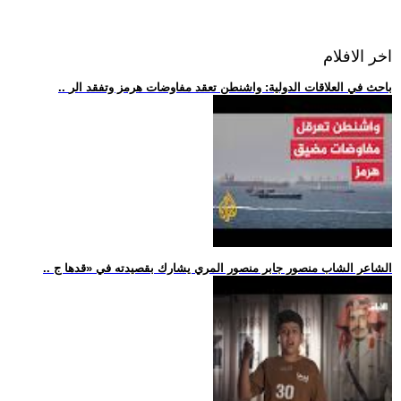
اخر الافلام
.. باحث في العلاقات الدولية: واشنطن تعقد مفاوضات هرمز وتفقد الر
.. الشاعر الشاب منصور جابر منصور المري يشارك بقصيدته في «قدها ج