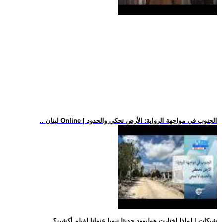
.. لبنان Online | الجنوب في مواجهة الرواية: الأرض تحكي والحدود
.. شبكات | لماذا اختارت هوليوود حديثا نبويا عنوانا لفيلم أكشن؟