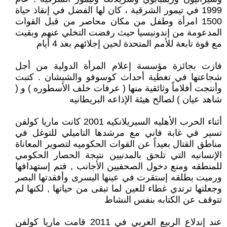
1999 في تيمور الشرقية ، كان لها الفضل في إنقاذ حياة
1500 امرأة وطفل من مكان محاصر من قبل القوات
المدعومة من إندونيسيا حيث رفضت التخلي عنهم وبقيت
مع قوة تابعة للأمم المتحدة لحين إجلائهم بعد 4 أيام
فازت بجائزة مؤسسة إعلام المرأة الدولية من أجل
شجاعتها في تغطية أحداث كوسوفو والشيشان . كتبت
وأنتجت أفلاماً وثائقية منها ( عرفات خلف الأسطوره ) و (
شاهد عيان ) لصالح هيئة الإذاعه البريطانيه
أثناء الحرب الأهليه السيريلانكيه 2001 كانت ماريا كولفن
تسير في غابة فاني مع مرشدها التاميلي للتوغل في
مناطق القتال بعيداً عن القوات الحكوميه لتصوير المعاناة
الإنسانيه التي تلحق بالمدنيين نتيجة الحصار الحكومي
للمنطقه ومنع دخول الصحفيين الأجانب , فتم إستهدافها
ورميت بطلقه إستقرت في عينها اليسرى وأفقدتها البصر
وجعلتها ترتدي غطاء للعين لما تبقى من حياتها , لكنها لم
تتوقف عن الكتابه بنفس النشاط
عند إندلاع الربيع العربي في 2011 قامت ماريا كولفن