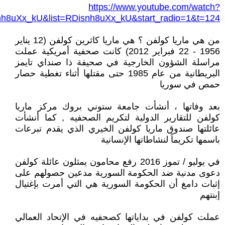
https://www.youtube.com/watch?
nh8uXx_kU&list=RDisnh8uXx_kU&start_radio=1&t=124
من هي ماريا كولفن ؟ هي ماريا كاثرين كولفن (12 يناير
1956 - 22 فبراير 2012) كانت صحفية أمريكية عملت
مراسلة الشؤون الخارجية في صحيفة ذا صنداي تايمز
البريطانية من عام 1985 حتى مقتلها أثناء تغطية حصار
حمص في سوريا
بعد وفاتها ، أنشأت جامعة ستوني بروك مركز ماريا
كولفن للتقارير الدولية لتكريم الصحفيه , كما أنشأت
عائلتها صندوق ماريا كولفن الخيري الذي يقدم تبرعات
باسمها تكريماً لنشاطاتها الإنسانية
في يوليو / تموز 2016 رفع محامون يمثلون عائلة كولفن
دعوى مدنية ضد الحكومة السورية مدعين حصولهم على
إثبات دامغ أن الحكومة السورية هي التي أمرت بإغتيال
إبنتهم
عملت كولفن في بداياتها كصحفيه في الإتحاد العمالي