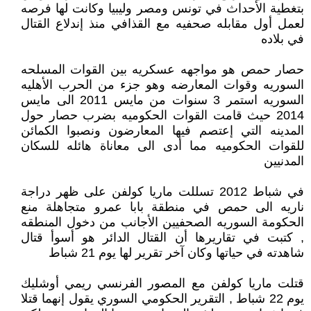
بتغطية الأحداث في تونس ومصر وليبيا وكانت لها فرصه
لعمل أول مقابله صحفيه مع القذافي منذ إندلاع القتال
في بلاده
حصار حمص هو مواجهه عسكريه بين القوات المسلحه
السوريه وقوات المعارضه وهو جزء من الحرب الأهليه
السوريه استمر 3 سنوات من مايس 2011 الى مايس
2014 حيث قامت القوات الحكوميه بضرب حصار حول
المدينه التي إعتصم فيها المعارضون ونصبوا الكمائن
للقوات الحكوميه مما أدى الى معاناة هائله للسكان
المدنيين
في شباط 2012 تسللت ماريا كولفن على ظهر دراجة
ناريه الى حمص في منطقة بابا عمرو متجاهلة منع
الحكومة السوريه الصحفيين الأجانب من دخول المنطقه
, كتبت في تقاريرها أن القتال الدائر هو أسوأ قتال
شاهدته في حياتها وكان آخر تقرير لها يوم 21 شباط
قتلت ماريا كولفن مع المصور الفرنسي ريمي أوشليك
يوم 22 شباط , التقرير الحكومي السوري يقول إنهما قتلا