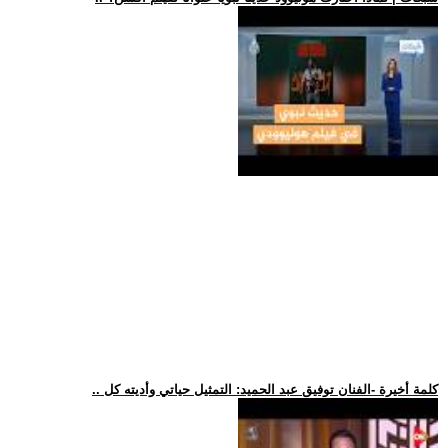
.. كلمة أخيرة -الفنان توفيق عبد الحميد: التمثيل حياتي وأديته كل