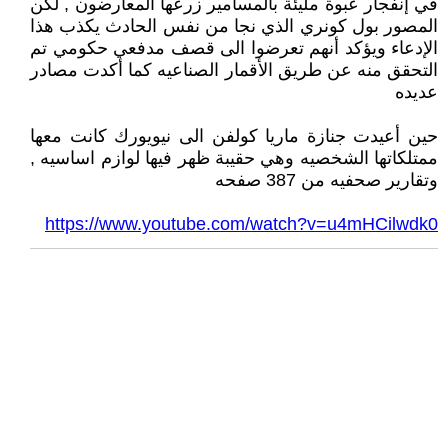
في إنفجار عبوة مليئة بالمسامير زرعها المعارضون , لكن
المصور بول كونري الذي نجا من نفس الحادث يكذب هذا
الإدعاء ويؤكد أنهم تعرضوا الى قصف مدفعي حكومي تم
التحقق منه عن طريق الأقمار الصناعيه كما أكدت مصادر
عديده
حين أعيدت جنازة ماريا كولفن الى نيويورك كانت معها
ممتلكاتها الشخصيه وهي حقيبة ظهر فيها لوازم اساسيه ,
وتقارير صحفيه من 387 صفحه
https://www.youtube.com/watch?v=u4mHCilwdk0