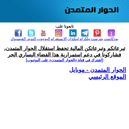
تابعونا على:
بودكاست
بنترست
تيلكرام
لينكدإن
الانستغرام
اليوتيوب
التويتر
الفيسبوك
تبرعاتكم وتبرعاتكن المالية تحفظ استقلال الحوار المتمدن،
فشاركونا في دعم استمرارية هذا الفضاء اليساري الحر
[اشترك في قناة ‫«الحوار المتمدن» على اليوتيوب]
الحوار المتمدن - موبايل
الموقع الرئيسي