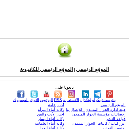
الموقع الرئيسي
الموقع الرئيسي للكاتب-ة
|
تابعونا على:
بنترست
تيلكرام
لينكدإن
الانستغرام
RSS
اليوتيوب
التويتر
الفيسبوك
الموقع الرئيسي
أخبار عامة
هيئة ادارة الحوار المتمدن - للإتصال بنا
وكالة أنباء المرأة
إحصائيات مؤسسة الحوار المتمدن
اخبار الأدب والفن
قواعد النشر
وكالة أنباء اليسار
ابرز كتاب / كاتبات الحوار المتمدن
وكالة أنباء العلمانية
يوتيوب التمدن
وكالة أنباء العمال