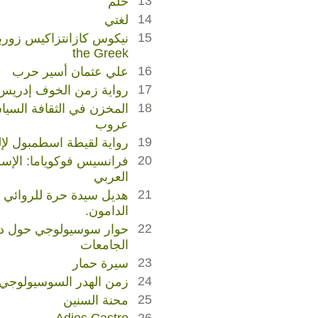
13
حُلم
14
لغتي
15
the Greek
16
علي عثمان أسير حرب
17
رواية زمن الخوف إدريس
18
المخزن في الثقافة السياس
عروب
19
رواية لقيطة اسطمبول لإ
20
فرانسيس فوكوياما: الإسلا
العربي
21
هديل سيدة حرة للروائي ا
الدامون.
22
حوار سوسيولوجي حول دع
الجامعات
23
سيرة حمار
24
زمن الهدر السوسيولوجي
25
محنة السنين