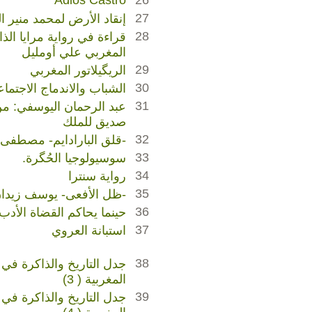
Adios Castro
26
27
إنقاد الأرض لمحمد منير 
28
قراءة في رواية مرايا الذ
المغربي علي أومليل
29
الريگيلاتور المغربي
30
الشباب والاندماج الاجتما
31
عبد الرحمان اليوسفي: من
صديق للملك
32
-قلق البارادايم- مصطفى 
33
سوسيولوجيا الحُگرة.
34
رواية سنترا
35
-ظل الأفعى- يوسف زيدان
36
حينما يحاكم القضاة الأدب
37
استبانة العروي
38
جدل التاريخ والذاكرة في ا
المغربية ( 3)
39
جدل التاريخ والذاكرة في ا