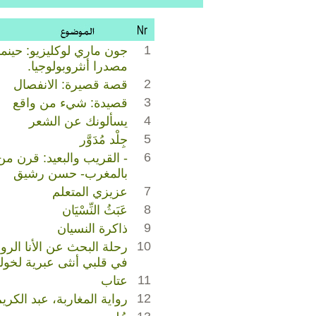
1
جون ماري لوكليزيو: حينما
مصدرا أنثروبولوجيا.
2
قصة قصيرة: الانفصال
3
قصيدة: شيء من واقع
4
يسألونك عن الشعر
5
جِلْد مُدَوَّر
6
- القريب والبعيد: قرن من ا
بالمغرب- حسن رشيق
7
عزيزي المتعلم
8
عَبَثُ النِّسْيَان
9
ذاكرة النسيان
10
رحلة البحث عن الأنا الر
في قلبي أنثى عبرية لخو
11
عتاب
12
رواية المغاربة، عبد الكر