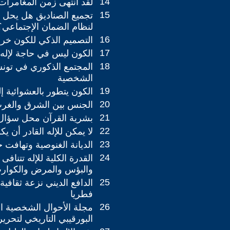
14
لقد انتهى زمن المغامرا
15
تجميع الصناديق هل يحل ا
لنظام الضمان الإجتماعي؟
16
التصميم الذكي للكون خرا
17
الكون ليس في حاجة لإله
18
المجتمع الذكوري في تون
الشخصية
19
الكون يتطور بالعشوائية إل
20
الجنس بين الشرق والغر
21
بشرية القرآن محل سؤال
22
لا يمكن للإله القادر أن يك
23
الديانة الغنوصية وتهافت خر
24
القدرة الكلية للإله تتنافى
والبؤس والمرض والكوارث
25
الدافع الديني نزعة ثقافي
فطريا
26
مجلة الأحوال الشخصية الت
البورقيبي التاريخي لتحرير