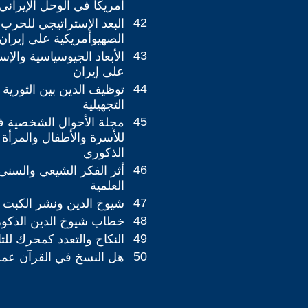
أمريكا في الوحل الإيراني
42
البعد الإستراتيجي للحرب ا
الصهيوأمريكية على إيران
43
الأبعاد الجيوسياسية والإس
على إيران
44
توظيف الدين بين الثورية 
التجهيلية
45
مجلة الأحوال الشخصية ف
للأسرة والأطفال والمرأة
الذكوري
46
أثر الفكر الشيعي والسنى
العلمية
47
شيوخ الدين ونشر الكبت 
48
خطاب شيوخ الدين الذكو
49
النكاح والتعدد كمحرك للت
50
هل النسخ في القرآن عمل