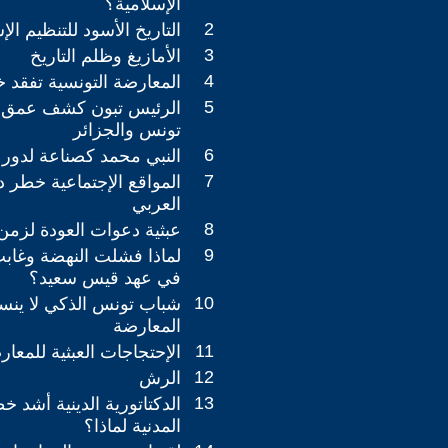
الإسلامية؟
2
التاريخ الأسود للتنظيم ا
3
الأمازيغ وظلم التاريخ
4
المعارضة التونسية تفقد خ
5
الرئيس تبون كشف عمق ا
تونس والجزائر
6
النبي محمد كصناعة لدور 
7
المواقع الإجتماعية خطر 
العربي
8
عبثية دعوات العودة لزمن
9
لماذا فشلت النهضة وغابت 
في عهد قيس سعيد؟
10
شباب تونس الذكي لا ينسا
المعارضة
11
الإحتجاجات العبثية للمعار
12
الرش
13
الدكتاتورية الدينية أشد خ
المدنية لماذا؟