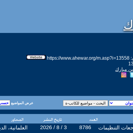
ك
htt
ين مبارك
عرض المواضيع
2026 / 8 / 3
8786
عات التنظيمات
العلمانية، ال