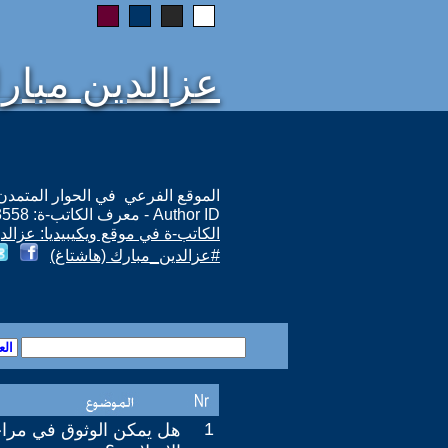
عزالدين مبار
الموقع الفرعي في الحوار المتمدن: ps://www.ahewar.org/m.asp?i=13558
Author ID - معرف الكاتب-ة: 13558
الكاتب-ة في موقع ويكيبيديا: عزالد
#عزالدين_مبارك (هاشتاغ)
1
هل يمكن الوثوق في مراج