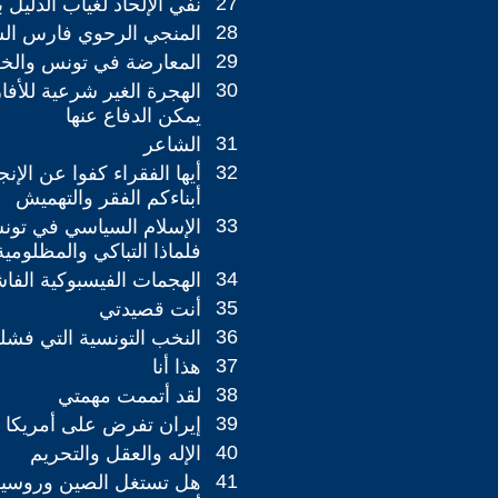
27
نفي الإلحاد لغياب الدليل 
28
المنجي الرحوي فارس الس
29
المعارضة في تونس والخ
30
الهجرة الغير شرعية للأفا
يمكن الدفاع عنها
31
الشاعر
32
أيها الفقراء كفوا عن الإنج
أبناءكم الفقر والتهميش
33
الإسلام السياسي في تون
فلماذا التباكي والمظلومية
34
الهجمات الفيسبوكية الف
35
أنت قصيدتي
36
النخب التونسية التي فش
37
هذا أنا
38
لقد أتممت مهمتي
39
إيران تفرض على أمريكا ال
40
الإله والعقل والتحريم
41
هل تستغل الصين وروسيا