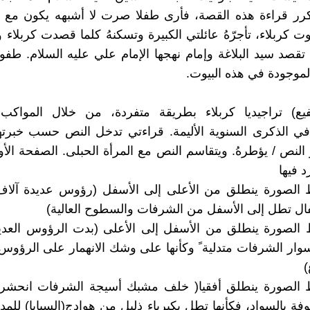
كرر قراءة هذه القصة، فأرى طفلا صرت لا أشبهه يكون مع أ
ت كربلاء، تأجرّهُ عائلتي الكبيرة وتسكنهُ كلما قصدت كربلاء 
تقصد سيد البلاغة وإمام نهجها الإمام علي عليه السلام. طفو
الموجودة في هذه البيوت.
شفيع) تراجيديا كربلاء بطريقة متفردة، من خلال المواكب 
 الذكرى السنوية الأليمة. قراءتي تدخل النص حسب خبرتها 
ر النص / يؤطرهُ. ويتقاسم النص مع المرأة الحبلى. الصفحة الأ
د فيها
ط الصورة ينطلق من الأعلى إلى الأسفل (رؤوس عديدة آلا
ال تطل إلى الأسفل من الشرفات والسطوح العالية)
 الصورة ينطلق من الأسفل إلى الأعلى (بدت الرؤوس العديدة
ار الشرفات متدلية ً وكأنها على وشك الانهمار على الرؤوس
)
ط الصورة ينطلق أفقيا( خلف مشبك أسيجة الشرفات انح
ة بالسواد، فكأنها تطل بكبرياء ذليل من هوادج(السبايا) للمدين