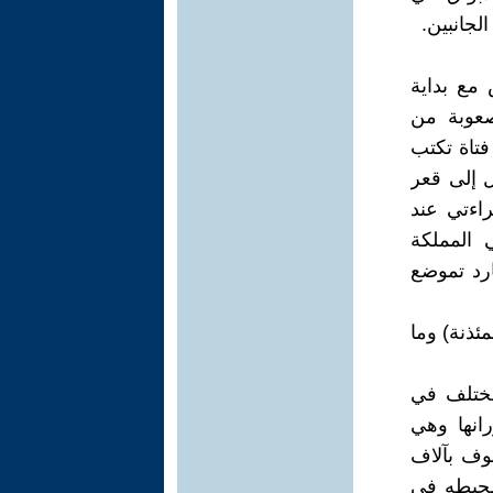
جانبين.
مع بداية
صعوبة من
فتاة تكتب
ل إلى قعر
راءتي عند
 المملكة
رد تموضع
ئذنة) وما
مختلف في
رانها وهي
ف بآلاف
محيطه في