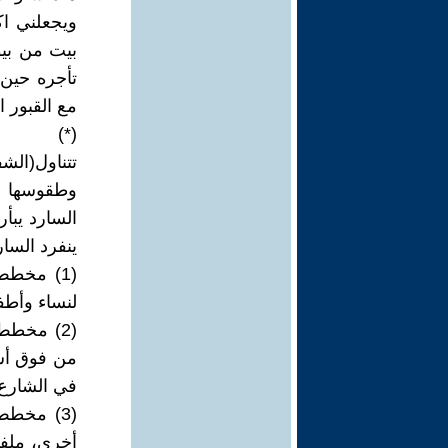
ويجعلني ا
بيت من بيو
تأجره حين 
مع القبور 
(*)
تتناول(ال
وطقوسها في
السارد يبأ
ينفرد السار
(1) مخط
لنساء وأطف
(2) مخطط
من فوق أسو
في الشارع
(3) مخط
أخرى، ملفوف