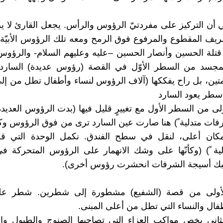
 أن التركيز على مفردتيّ الرؤوس والرأس. يجعل القارئ لا يرى
يف المقطوع والمرفوع فوق الرمح ومعه تلك الرؤوس الأبيّة
تلة الحسين وأنصار الحسين –عليه وعليهم السلام- والرؤوس 
لمجسد من السطر الأوّل في القصة (رؤوس عديدة) السارد 
لمتين، بل راح يفككها (آلاف الرؤوس لنساء وأطفال تطل من إل
أسطر يعود السارد
ولى من السطر الأول مع تغييرٍ قليل فيها (بدت الرؤوس العدي
فات متدلية ً) هنا صارت عين السارد ترى من فوق الرؤوس وك
ان أعلى، لنقل في سطح الفندق. نكمل الوحدة التي قط
ية ً) (وكأنّها على وشك الانهمار على الرؤوس المتحركة ف
 أسيجة الشرفات انحشرت رؤوس أخرى).
لأولى من قصة (الشفيع) مشطورة إلى شطرين. شطر ع
ال والنساء التي تطل من أعلى المبنى.
ثاني يخص مواكب العزاء التي تصاحبها الصنوج والطبول وال