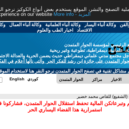
ة التصفح والنشر، الموقع يستخدم بعض أنواع الكوكيز نرجو النق
More info - المزيد
experience on our website
الفن
-
وكالة أنباء اليسار
-
وكالة أنباء العلمانية
-
وكالة أنباء العمال
-
وكا
الاقتصاد
-
اخبار الطب والعلوم
 الرئيسي لمؤسسة الحوار المتمدن
، علمانية، ديمقراطية، تطوعية وغير ربحية
ل مجتمع مدني علماني ديمقراطي حديث يضمن الحرية والعدالة الاجتم
حوار المتمدن على جائزة ابن رشد للفكر الحر والتى نالها أعلام في الفك
م مشاكل تقنية في تصفح الحوار المتمدن نرجو النقر هنا لاستخدام الموقع
كوردي
English
الاخبار
مراكز
الحوار المتمدن
 (الشفيع) للقاص محمد خضير
 وتبرعاتكن المالية تحفظ استقلال الحوار المتمدن، فشاركونا 
استمرارية هذا الفضاء اليساري الحر