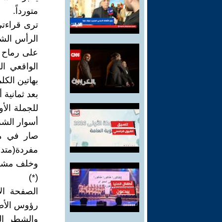
متورداً.
ترى قراءتي
الرأس الشر
على رماح ق
الواقعي ا
بهاتين الك
بعد ثمانية 
للجملة الأ
أسوار الشر
صار في مك
مفردة(متدل
وخلف مشبك
(*)
الصفحة ا
رؤوس الأطف
والشطر ال