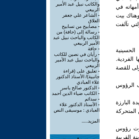
والكاتب نبيل عبد الأمير
مهاته في
الربيعي
وهناك بيت
-
الشاعر علي جعفر
العلاق
لتي تآلفت
-
مصابيح من تسابيح
-
رسالة إلى (حافة) من
الكاتب والباحث نبيل عبد
الأمير الربيعي
-
حافة
الحسينية
-
رأيان في نصين للكاتب
الفردية.
والباحث نبيل عبد الأمير
الربيعي
ولى للقصة
-
تعليق على (قراءة
جانبية)/ الأستاذ الدكتور
علاء العبادي
ف الرؤوس
-
الدكتور صالح ياسر
-
الكاتب ضياء الدين أحمد
-
سدائم
 البارزة
-
الأستاذ الدكتور علاء
العبادي : موسيقى النص
 المتحركة
المزيد.....
شرت رؤوس
ة القريبة