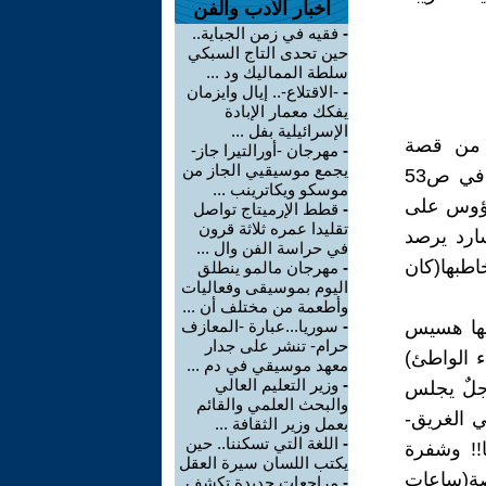
اخبار الأدب والفن
-
فقيه في زمن الجباية..
حين تحدى التاج السبكي
سلطة المماليك ود ...
-
-الاقتلاع-.. إيال وايزمان
يفكك معمار الإبادة
الإسرائيلية بفل ...
ى من قصة
-
مهرجان -أورالتيرا جاز-
يجمع موسيقيي الجاز من
(الشفيع) بقصدية تحتوي رمزية عالية تشير نحو رؤوس ملحمة الطف. في ص53
موسكو ويكاترينب ...
رؤوس على
-
قطط الإرميتاج تواصل
تقليدا عمره ثلاثة قرون
ت الأكف ترتفع كلها دفعة واحدة) في ص57 السارد يرصد
في حراسة الفن وال ...
اطبها(كان
-
مهرجان مالمو ينطلق
اليوم بموسيقى وفعاليات
وأطعمة من مختلف أن ...
يها هسيس
-
سوريا...عبارة -المعازف
حرام- تنشر على جدار
ء الواطئ)
معهد موسيقي في دم ...
-
وزير التعليم العالي
رجلٌ يجلس
والبحث العلمي والقائم
 الغريق-
بعمل وزير الثقافة ...
-
اللغة التي تسكننا.. حين
 لم ترفع رأسها!! وشفرة
يكتب اللسان سيرة العقل
صة(ساعات
-
مراجعات جديدة تكشف