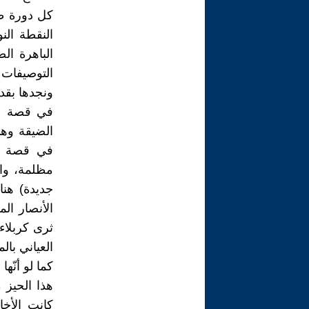
كل دورة طو
النقطة النو
الباهرة ال
التوصيفات
ونجدها بقد
في قصة (أ
الضيقة وهي
في قصة (ا
مظلمة، والغ
جديدة) هنا
الأنصار ال
ثرى كربلاء
العياني بال
كما لو أنّه
هذا الحيز 
كانت الأخا