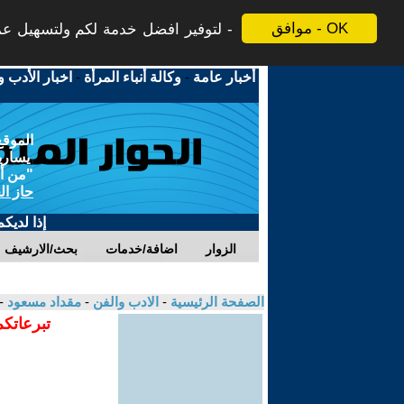
موافق - OK
لتوفير افضل خدمة لكم ولتسهيل عملي
أخبار عامة
-
وكالة أنباء المرأة
-
اخبار الأدب و
الموقع
يسارية
"من أج
حاز ال
إذا لديك
الزوار
اضافة/خدمات
بحث/الارشيف
الصفحة الرئيسية
-
الادب والفن
-
مقداد مسعود
-
تبرعاتكم