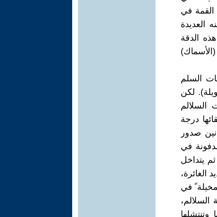
 القمة في
ه العديدة
هذه الدقة
الأسماك)
ات السلم
لة). لكن
 السلالم
قائها درجة
أنين صدور
مدفونة في
ثم يتداخل
د الغائرة،
مخيلة ً في
 السلالم،
 وتنتشلها