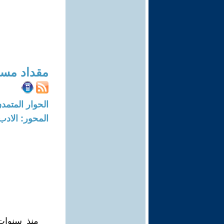
مقداد مسع
الحوار المتمدن-العدد: 8759 - 6
المحور: الادب
منذ سنوات