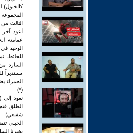
الثالث من 
أعود آخر ا
عمامته ال
الوحيد في 
للحائط. ثم
السارد من 
مستديراً ل
الحمراء يع
(*)
نعود إلى (
الطلق فتج
شفيعي)
الحبلى تتم
يخبرنا الس