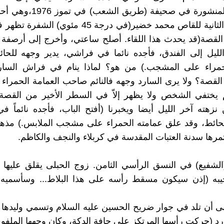
كالخيول) المنشورة في صحيفة (طر
المجموعة الثانية للقاص محمد خضير(في درجة 45 مئوي
القصة(قد يحدث هذا اللقاء. أصلح ساعتي، وأخرج إلى أرصفة ال
لليل إلى الفندق، فأجده نائما في فراشي، يدير وجهه للحا
حمراء على المشجب.) من هو؟ لماذا ينام في فراش السارد
القصة؟ ولا يرى السارد وجهه فالنائم صاحب العمامة الحمراء 
 يختفي الشخص ولا يظهر إلاّ في السطر الأخير من القصة. 
نزهته آخر الليل أيضا ويخبرنا (أفتح الباب، فأجده نائماً 
لحائط، وقد علق عمامته الحمراء على مشجب الملابس.) مذهبي
تمرها سدنة العتبات المقدسة في كربلاء والنجف والكاظم.
الشفيع) في النسق الرأسي الثامن. زوج الحبلى يقلق عليها
يبه (إذن سيكون مسقط رأسه على هذا البلاط... وسأسميه 
نى أن تلد في جوار ضريح الحسين عليه السلام وتسمي وليدها 
ارد (حركت رأسها المرتكز على حافة الدكة، وكان وجهها الملفو