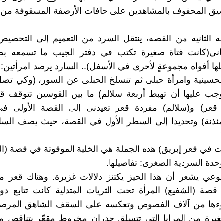
يق المحفوف بالمشاهدين على حافات الأرصفة المسقوفة من ال
الثانية من القصة، ينتقل السرد من التعميم إلى التخصيص 
اني(كانت فتاة صغيرة تكتب في دفتر الجيب ما تسمعه ب
لها أفواه مجموعةٍ لأخرى في الأسفل).. السارد يرصد امرأتين: 
لحسينية وامرأة حبلى ثم تنسلخ الحبلى عن السور، (وكي تص
وجب عليها أن تهبط أربعة سلالم) ما بين القوسين تتوقف ق
 قعر) و(سلالم) مفردة قعر تعيدني إلى القصة الأولى في
مئذنة) وتحديدا إلى السطر الأول في القصة، حيث يصف السا
نت في قعر إبريق) هذه الجملة هي الخلية الموقوتة في قصة (الم
وحدة السردية الصغرى: تفاصيلها.
نوعي يشعر أن هذا الحيز يكتنز دلالات غزيرة. وهناك قعر 
ن قصة (الشفيع) المرأة تحت الثريات المتدلية كانت تتابع دو
ا من آلاف الفصوص وتعكسه على السقف الشاهق المرصو
غيرة من المرايا التي تتسلق جدران مخروط مقعّر يتناقص 