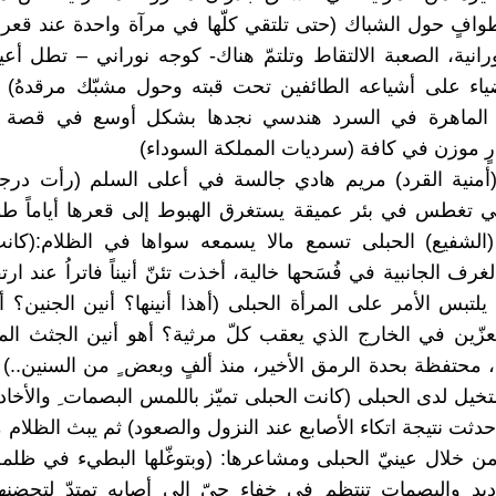
افٍ حول الشباك (حتى تلتقي كلّها في مرآة واحدة عند قعر
رانية، الصعبة الالتقاط وتلتمّ هناك- كوجه نوراني – تطل أعين
ضياء على أشياعه الطائفين تحت قبته وحول مشبّك مرقدهُ) 
 الماهرة في السرد هندسي نجدها بشكل أوسع في قصة (
رٍ موزن في كافة (سرديات المملكة السوداء)
منية القرد) مريم هادي جالسة في أعلى السلم (رأت درج
 تغطس في بئر عميقة يستغرق الهبوط إلى قعرها أياماً طوي
لشفيع) الحبلى تسمع مالا يسمعه سواها في الظلام:(كانت
رف الجانبية في فُسَحها خالية، أخذت تئنّ أنيناً فاتراُ عند ارت
 يلتبس الأمر على المرأة الحبلى (أهذا أنينها؟ أنين الجنين؟ 
معزّين في الخارج الذي يعقب كلّ مرثية؟ أهو أنين الجثث ال
، محتفظة بحدة الرمق الأخير، منذ ألفٍ وبعض ٍ من السنين..) 
متخيل لدى الحبلى (كانت الحبلى تميّز باللمس البصمات ِ والأخادي
ا حدثت نتيجة اتكاء الأصابع عند النزول والصعود) ثم يبث الظلام 
من خلال عينيّ الحبلى ومشاعرها: (وبتوغّلها البطيء في ظلمة
ديد والبصمات تنتظم في خفاءٍ حيّ إلى أصابه تمتدّ لتحضنها