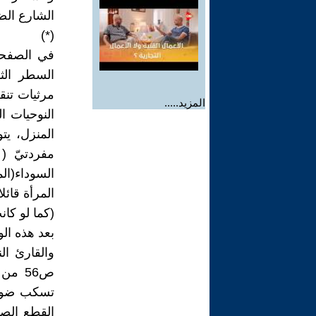
الشارع الض
(*)
في الصفحة 
السطر الث
مرثيات تنق
المزيد.....
النوحيات ا
المنزل، يت
مفردتيّ (
السوداء(ال
المرأة قائلا
(كما لو كا
بعد هذه ال
والقارئ ال
ص56 م
تسكب ضوءه
القطع الص