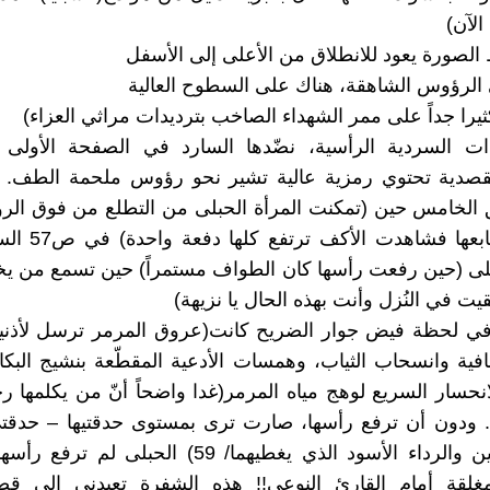
الآن)
الرؤوس الشاهقة، هناك على السطوح العالية
ثيرا جداً على ممر الشهداء الصاخب بترديدات مراثي العزاء)
ات السردية الرأسية، نضّدها السارد في الصفحة الأول
ق الخامس حين (تمكنت المرأة الحبلى من التطلع من فوق ال
رؤوس أصابعها فشاهد
بلى (حين رفعت رأسها كان الطواف مستمراً) حين تسمع من يخ
ت في النُزل وأنت بهذه الحال يا نزيهة)
ي لحظة فيض جوار الضريح كانت(عروق المرمر ترسل لأذن
حافية وانسحاب الثياب، وهمسات الأدعية المقطّعة بنشيج البكا
انحسار السريع لوهج مياه المرمر(غدا واضحاً أنّ من يكلمها 
. ودون أن ترفع رأسها، صارت ترى بمستوى حدقتيها – حدقتي
نتوء الركبتين والرداء الأسود الذي يغطيهما/ 59) الحبلى
مغلقة أمام القارئ النوعي!! هذه الشفرة تعيدني إلى ق