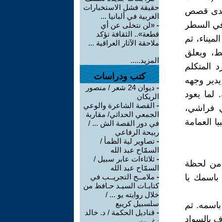
حقيقة فشل الاستخبارات
يق الشعب) في تموز 1976،وهي أحدى قصص
الغربية في ألبانيا ...
) الشفرة تظهر في السطر
-
«لن نتخلى عن أي
قطعة».. الثقافة تؤكد
ميناء، ثم
ملاحقة الآثار العراقية ...
ئط، ويعلق
المزيد.....
 المتكلم
كتب ودراسات
يدير وجهه
-
ديوان 24 شعر / منصور
لما يعود
الريكان
-
القصة الشاعرة والوعي
في فراشي،
الجمعي الحداثي/ مقاربة
ا العمامة
في دور القصة الش ... /
ربيحة الرفاعي
-
تصاوير لية الظمأ /
السمّاح عبد الله
-
ثلاثاءات عابر سبيل /
 من لحظة
السمّاح عبد الله
باسمك يا
-
ملامــح التجريــب في
كتابـات السيـد حـافظ من
خلال روايته يو ... /
سلسبيل كريبع
باسمه. ثم
-
قناديل الحكمة / د. خالد
ف بالسواد
زغريت