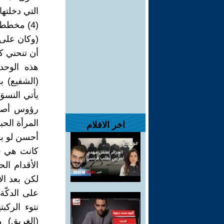
التي دخلتها 
(4) مخطط الصورة يعود للانطلاق من الأعلى إلى الأسفل
(وكان على 
أن تنحني ك
هذه الوحد
يأتي النس
المرأة الح
اخر الافلام
أحسن لو بقي
كانت هي ف
الأقدام ال
لكن بعد ال
على الدكّة
(الغريق) 