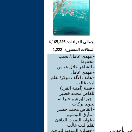
إجمالي القراءات: 4,165,225
المقالات المنشورة: 1,222
-
مهدي عامل/ نجيب
محفوظ
-
الشاعر جلال عباس
-
مهدي عامل
-
هاتف الألف دولار/ بقلم
ليث غالب
-
قصة (أمنية القرد)
للقاص محمد خضير
-
جبرا إبرهيم جبرا ثم
نجوى بركات
-
القاص محمد خضير
-
مأزق التوشيم
-
غواية الصوت الدافئ
بقلم ليث غالب
ب يأخذني
-
جسارة الموهبة للباحث