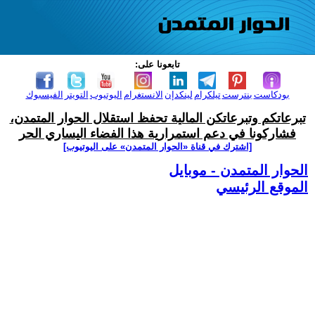
تابعونا على:
بودكاست
بنترست
تيلكرام
لينكدإن
الانستغرام
اليوتيوب
التويتر
الفيسبوك
تبرعاتكم وتبرعاتكن المالية تحفظ استقلال الحوار المتمدن،
فشاركونا في دعم استمرارية هذا الفضاء اليساري الحر
[اشترك في قناة ‫«الحوار المتمدن» على اليوتيوب]
الحوار المتمدن - موبايل
الموقع الرئيسي