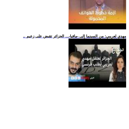
.. مهدي لعريبي: من السينما إلى -مافيا-... الجزائر تقبض على زعيم