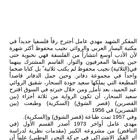
المفكر الشهيد مهدي عامل أجترح رفاً فلسفيا جديداً في
مكتبة اليسار العربي والروائي نجيب محفوظ أكثر شهرة
لأن الأدب أوسع انتشاراً من الفلسفة فهي نخبوية حتى
حين يتبناها المعرفيون والثوار. القاسم المشترك بينهما
في(الثلاثية) نجيب محفوظ لم يكتب ثلاثية ً بل كتابا ضخما
واحداً في مجموعة دفاتر. وحين حمل الدفاتر قاصداً
المطبعة التي يملكها سعيد جودة السحار، شقيق الروائي
عبد الحميد، بعد تأمل ٍ ومن خلال خبرتهِ في السوق اقترح
سعيد السحار، أن تكون الرواية من ثلاثة أجزاء (بين
القصرين) (قصر الشوق) (السكرية) وطبعت (بين
القصرين) في 1956
وفي 1957 تمت طباعة (قصر الشوق) و(السكرية).
مهدي عامل أواخر 1973 أصدر القسم الأول (في
التناقض) من مشروعه الكبير (مقدمات نظرية لدراسة
أثر الفكر الاشتراكي في حركة التحرر الوطني) علماً أن