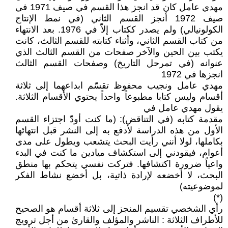
مهدي عامل كان قد انجز هذا القسم في صيف 1971 في
صيف 1972 أنجز القسم الثاني (في نمط الإنتاج
الكولونيالي) ولم يصدر ككتاب إلاّ في 1976. بعد الانتهاء
من كتاب القسم الثاني، وأثناء كتابته للقسم الثالث، كانت
يكتب بين الحين والآخر صفحات من القسم الثالث الذي
عنوانه (في تمرحل التاريخ) وصفحات القسم الثالث
انجزها في 1972
مهدي عامل ونجيب محفوظ تقسّم ابداعهما إلى ثلاثة
أقسام وليس كتابا مطبوعاً واحداً يحتوي الأقسام الثلاثة.
يقول مهدي عامل في
مقدمة كتابه (في التناقض): (ما كنت أودّ اجتزاء القسم
الأول من هذه الدراسة لأدفع به إلى النشر قبل انتهائها
بكاملها، لولا أنني رأيت البحث يتشعب ويطول على مدى
أعوام، فيقودني إلى استكشاف ميادين ما كنت في البدء
واعياً ضرورة اكتشافها. فتركت نفسي يتحكم بها منطق
البحث، لا أخضعه لإرادة ذاتية، بل أخضع نشاط الفكر
لموضوعيته)
(*)
رأي الشخصي تقسيم المنجز إلى ثلاثة أقسام هو الصحيح
للأطراف الثلاثة : الناشر والمؤلف والقارئ من أجل ترويج