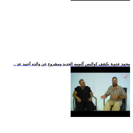
.. محمد عدوية يكشف كواليس ألبومه الجديد ومشروع عن والده أحمد عد