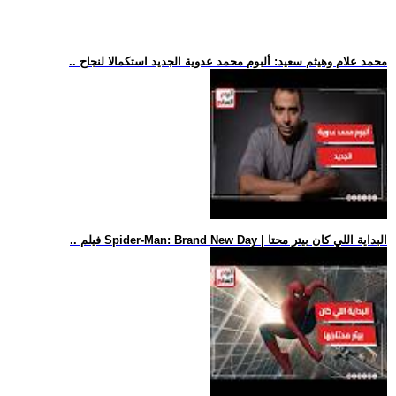
.. محمد علام وهيثم سعيد: ألبوم محمد عدوية الجديد استكمالا لنجاح
.. فيلم Spider-Man: Brand New Day | البداية اللي كان بيتر محتا