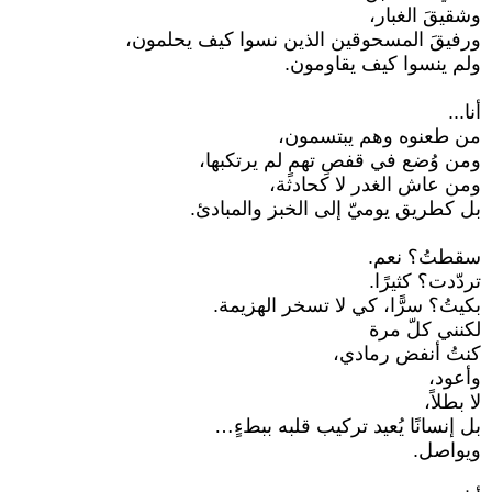
وشقيقَ الغبار،
ورفيقَ المسحوقين الذين نسوا كيف يحلمون،
ولم ينسوا كيف يقاومون.
أنا...
من طعنوه وهم يبتسمون،
ومن وُضع في قفصِ تهمٍ لم يرتكبها،
ومن عاش الغدر لا كحادثة،
بل كطريق يوميّ إلى الخبز والمبادئ.
سقطتُ؟ نعم.
تردّدت؟ كثيرًا.
بكيتُ؟ سرًّا، كي لا تسخر الهزيمة.
لكنني كلّ مرة
كنتُ أنفض رمادي،
وأعود،
لا بطلاً،
بل إنسانًا يُعيد تركيب قلبه ببطءٍ…
ويواصل.