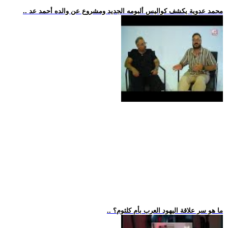
.. محمد عدوية يكشف كواليس ألبومه الجديد ومشروع عن والده أحمد عد
.. ما هو سر علاقة اليهود العرب بأم كلثوم؟