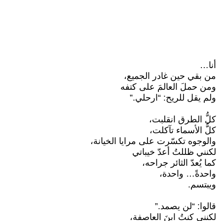
أنا…
من بقي حين غادر الجميع،
ومن حملَ العالمَ على كتفه
ولم يقل للريح: “ارحلي.”
كلُّ الطرق انقلبت،
كلُّ الأسماء تآكلت،
والوجوه تكسّرت على مرايا الخيانة،
لكنني ظللتُ أعدّ خيباتي
كما يُعدّ الثائر جراحه،
واحدةً… واحدة،
ويبتسم.
قالوا: “لن يصمد.”
لكنني كنتُ ابنَ العاصفة،