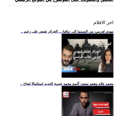
اخر الافلام
.. مهدي لعريبي: من السينما إلى -مافيا-... الجزائر تقبض على زعيم
.. محمد علام وهيثم سعيد: ألبوم محمد عدوية الجديد استكمالا لنجاح