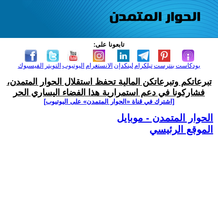
تابعونا على:
بودكاست
بنترست
تيلكرام
لينكدإن
الانستغرام
اليوتيوب
التويتر
الفيسبوك
تبرعاتكم وتبرعاتكن المالية تحفظ استقلال الحوار المتمدن،
فشاركونا في دعم استمرارية هذا الفضاء اليساري الحر
[اشترك في قناة ‫«الحوار المتمدن» على اليوتيوب]
الحوار المتمدن - موبايل
الموقع الرئيسي