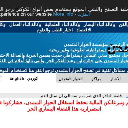
ة التصفح والنشر، الموقع يستخدم بعض أنواع الكوكيز نرجو النق
More info - المزيد
experience on our website
الفن
-
وكالة أنباء اليسار
-
وكالة أنباء العلمانية
-
وكالة أنباء العمال
-
وكا
الاقتصاد
-
اخبار الطب والعلوم
 الرئيسي لمؤسسة الحوار المتمدن
، علمانية، ديمقراطية، تطوعية وغير ربحية
ل مجتمع مدني علماني ديمقراطي حديث يضمن الحرية والعدالة الاجتم
حوار المتمدن على جائزة ابن رشد للفكر الحر والتى نالها أعلام في الفك
م مشاكل تقنية في تصفح الحوار المتمدن نرجو النقر هنا لاستخدام الموقع
كوردي
English
الاخبار
مراكز
الحوار المتمدن
ي
- قصة التاجر الذي ضرب راسه الى ان سال الدم
 وتبرعاتكن المالية تحفظ استقلال الحوار المتمدن، فشاركونا 
استمرارية هذا الفضاء اليساري الحر