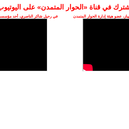
شترك في قناة «الحوار المتمدن» على اليوتيوب
ز، عضو هيئة إدارة الحوار المتمدن
في رحيل شاكر الناصري، أحد مؤسسي 