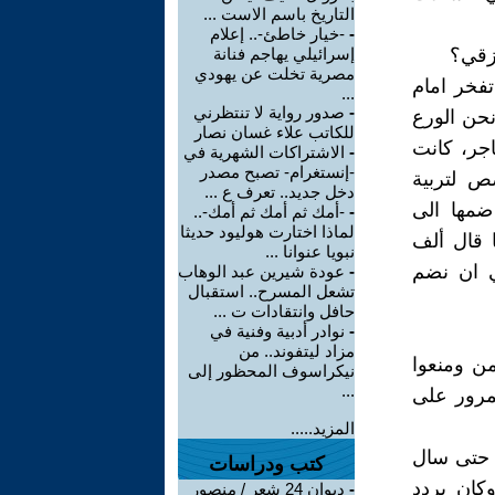
التاريخ باسم الاست ...
-
-خيار خاطئ-.. إعلام
زقي؟
إسرائيلي يهاجم فنانة
مصرية تخلت عن يهودي
تفخر امام
...
-
صدور رواية لا تنتظرني
نحن الورع
للكاتب علاء غسان نصار
اجر، كانت
-
الاشتراكات الشهرية في
-إنستغرام- تصبح مصدر
ص لتربية
دخل جديد.. تعرف ع ...
ضمها الى
-
-أمك ثم أمك ثم أمك-..
لماذا اختارت هوليود حديثا
 قال ألف
نبويا عنوانا ...
ي ان نضم
-
عودة شيرين عبد الوهاب
تشعل المسرح.. استقبال
حافل وانتقادات ت ...
-
نوادر أدبية وفنية في
مزاد ليتفوند.. من
من ومنعوا
نيكراسوف المحظور إلى
...
لمرور على
المزيد.....
، حتى سال
كتب ودراسات
كان يردد
-
ديوان 24 شعر / منصور