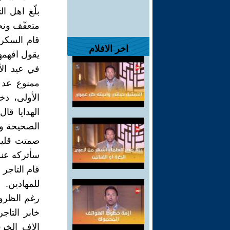
بلّغ اهل ال
متعفّف ونح
قام السكرت
اخر الافلام
يقول افهمه
في عيد ال
ممنوع عد م
الأولى، د
الهدايا قا
الصحيحة وا
صمتت قليل
سأتركه عند
قام التاجر 
للمهادين.
رغم الظروف
خابر التاج
الاف الخر