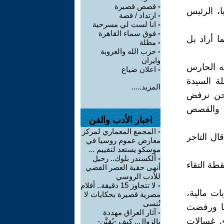
-
قصص قصيرة
يا، الرئيس
-
ارتداد / قصة
-
انا لست لي مسرحية
-
فوق سماء القاهرة
ا أراد بل
-
مظلة
-
حزب الله والعروبة
وايران
ه الحارس
-
اعلان ضياع
لة السيدة
المزيد.....
نحن نرفض
يث والقصص
اخبار الأدب والفن
-
المجمع المعماري لمركز
ل التاجر
معارض عموم روسيا في
موسكو يستعد لتقييم ...
-
ألكسندر بلوك.. رحيل
طة التقاء
أنهى حقبة العصر الفضي
للأدب الروسي
-
لا تتجاوز 15 دقيقة.. أفلام
ات مالية،
مصرية قصيرة بحكايات لا
تُنسى
شا ورفضت
-
آثار العراق مهددة
ي غسالات
بالزوال.. كيف -يُقنَّن-