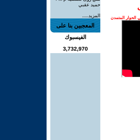
حميد عقبي
المزيد.....
الحوار المتمدن
المعجبين بنا على
الفيسبوك
3,732,970