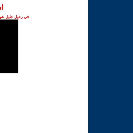
ا‫
في رحيل جليل شهبا