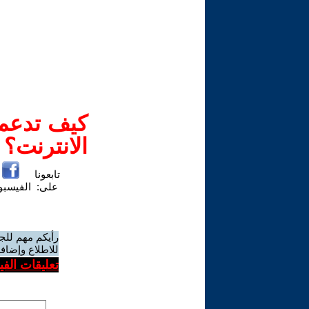
كيف تدعم-
الانترنت؟
تابعونا
على:
الفيسب
رأيكم مهم للج
للاطلاع وإضافة
تعليقات الف