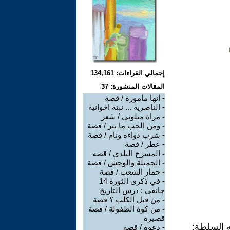
إجمالي القراءات: 134,161
المقالات المنشورة: 37
-
انها مامورة / قصة
-
الناصرية ... نبتة اخوانية
-
مراة ميلوني / شعر
-
ومن الحب ما بتر / قصة
-
شرب دواءه ونام / قصة
-
عطر / قصة
-
المسرح البلدي / قصة
-
الجميلة والوحش / قصة
-
حمار الشعب / قصة
-
في ذكرى الثورة 14
جانفي : درس التاريخ
-
من قتل الكلب ؟ قصة
-
من كوة الطفولة / قصة
قصيرة
ه السلطة:
-
دعوة / قصة