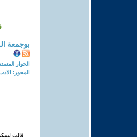
ق
بوجمعة الد
الحوار المتمدن-العدد: 8757 - 6
المحور: الادب
قالت لسكرت