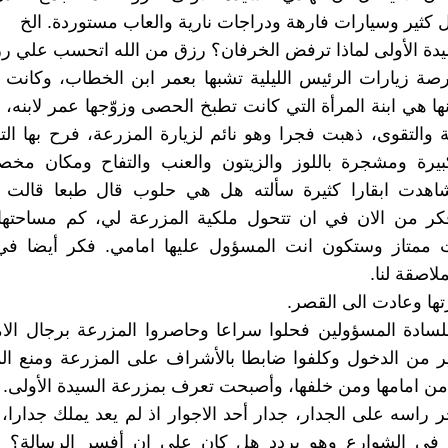
كثير وسيارات فارهة ودراجات نارية والعاب مستوردة. الخ
دة الأولى لماذا ترفض الخرفان؟ رزق من الله اتحسب علي ر
ة زيارات الرئيس الليلية تشبها بعمر ابن الخطاب، وكانت 
نها هي ابنة المرأة التي كانت تطبخ الحصى وزوّجها عمر لابنه، 
 والتقوى، ذهبت فجرا وهو نائم لزيارة المزرعة، فرح بها الت
بيرة ومشجرة باللوز والزيتون والعنب والتفاح ومكان مخص
شاهدت ابقارا كثيرة سألته هل هي حلوب قال طبعا قالت 
ر من الان في ان تتحول ملكية المزرعة لي، كم مساحتها
ت ممتاز وستكون انت المسؤول عليها امامي. فكر أيضا ف
لاصقة لنا.
ها وعادت الى القصر.
للسادة المسؤولين فحلوا سراعا وحاصروا المزرعة برجال الا
بير من الدخول وكلفوا ضابطا بالأشراف على المزرعة ومنع ا
من امامها ومن خلفها، وأصبحت تعرف بمزرعة السيدة الأولى.
 راسه على الجدار، جدار أحد الاجوار اذ لم يعد يملك جدارا
 في الشوارع وهو يردد هل كان على ان أفسر الرسالة؟ و