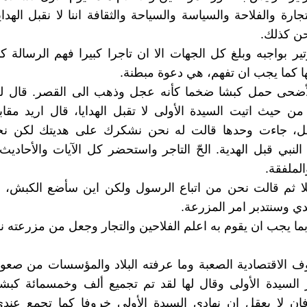
تجارة والفلاحة والسياسة والسياحة والثقافة اننا لا نقبل الهدا
ن كذلك.
ير بواجبه وبلغ كل الجهات الا ان تاجرا كبيرا فهم الرسالة كم
ا كما يجب ان تفهم، هي دعوة مبطنة.
أضحى حمل كبشا ضخما كأنه عجل وذهب الى القصر. قال ل
ن حيث اتيت السيدة الأولى لا تقبل الهدايا، قال اريد مقاب
خل، جاءت وحدها قالت له نحن نشكرك على هديتك لكن 
ل النبي قبل الهدية. الحّ التاجر واستحضر كل الآيات والأحاد
لملفقة.
ا ثم قالت نحن من اتباع الرسول ولكن اين سأضع الكبش، قا
ي وسنتدبر امر المزرعة.
بما يجب ان يقوم به اعلم الفلاحين والتجار وجعل من مزرعته نق
 الاقتصادية الصعبة وما عرفته البلاد والمؤسسات من صعوب
ر السيدة الأولى وقال لها لقد تم تجميع ألف وخمسمائة كب
فان لا يعقل ان نهادي السيدة الأولى خروفا كما تجمع عند