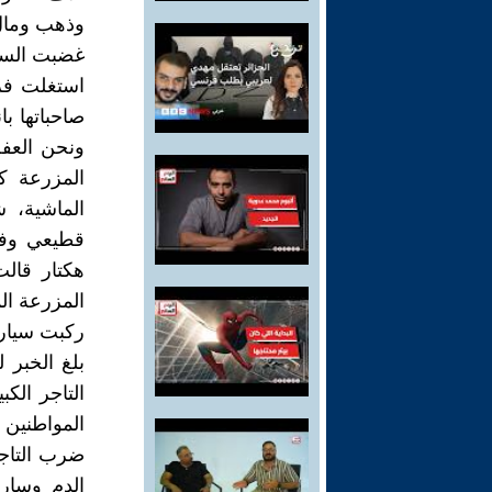
وذهب ومال 
غضبت السي
استغلت فرص
صاحباتها با
ونحن العفة
المزرعة ك
الماشية، 
قطيعي وفك
هكتار قال
المزرعة الم
ركبت سيارت
بلغ الخبر 
التاجر الك
المواطنين 
ضرب التاجر
الدم وسار