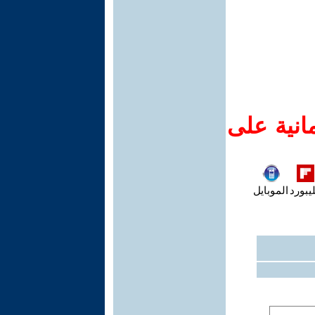
انية على
يبورد
الموبايل