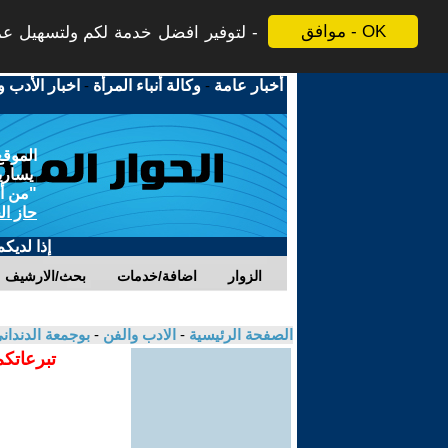
موافق - OK
لتوفير افضل خدمة لكم ولتسهيل عملي
أخبار عامة
-
وكالة أنباء المرأة
-
اخبار الأدب و
الموقع
يسارية
"من أج
حاز ال
إذا لديك
الزوار
اضافة/خدمات
بحث/الارشيف
الصفحة الرئيسية
-
الادب والفن
-
بوجمعة الدندان
تبرعاتكم