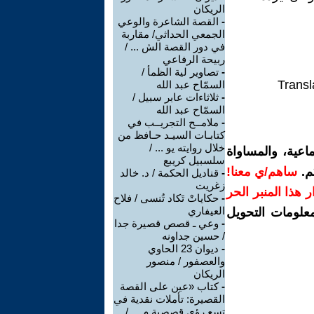
الريكان
-
القصة الشاعرة والوعي
الجمعي الحداثي/ مقاربة
في دور القصة الش ... /
ربيحة الرفاعي
-
تصاوير لية الظمأ /
Transl
السمّاح عبد الله
-
ثلاثاءات عابر سبيل /
السمّاح عبد الله
-
ملامــح التجريــب في
كتابـات السيـد حـافظ من
خلال روايته يو ... /
اعية، والمساواة
سلسبيل كريبع
م.
ساهم/ي معنا!
-
قناديل الحكمة / د. خالد
زغريت
رار هذا المنبر الحر
-
حكاياتْ تَكاد تُنسى / فلاح
العيفاري
معلومات التحويل
-
وعي ـ قصص قصيرة جدا
/ حسين جداونه
-
ديوان 23 الحاوي
والعصفور / منصور
الريكان
-
كتاب «عين على القصة
القصيرة: تأملات نقدية في
تسع رؤى قصصية م ... /