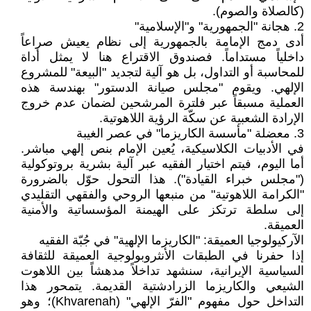
(كالصلاة والصوم).
2. هجانة "الجمهورية" و"الإسلامية"
أدى دمج الإمامة بالجمهورية إلى نظام يعيش صراعاً
داخلياً مستداماً. فصندوق الاقتراع هنا لا يمثل أداة
للمحاسبة أو التداول، بل هو آلية لتجديد "البيعة" للمشروع
الإلهي. ويقوم "مجلس صيانة الدستور" بهندسة هذه
العملية مسبقاً عبر فلترة المرشحين لضمان عدم خروج
الإرادة الشعبية عن سكّة الرؤية اللاهوتية.
3. معضلة "مأسسة الكاريزما" في عصر الغيبة
في الأدبيات الكلاسيكية، يُعين الإمام بنص إلهي مباشر.
أما اليوم، فيتم اختيار الفقيه عبر آلية بشرية بروتوكولية
("مجلس خبراء القيادة"). هذا التحول حوّل بالضرورة
"الكرامة اللاهوتية" من منبعها الروحي والفقهي التقليدي
إلى سلطة ترتكز على الهيمنة المؤسساتية والأمنية
العميقة.
الآركيولوجيا العميقة: "الكاريزما الإلهية" في جُبّة الفقيه
إذا حفرنا في الطبقات الأنثروبولوجية العميقة للثقافة
السياسية الإيرانية، سنشهد تداخلاً مدهشاً بين اللاهوت
الشيعي والكاريزما الزرادشتية القديمة. يتمحور هذا
التداخل حول مفهوم "الفرّ الإلهي" (Khvarenah)؛ وهو