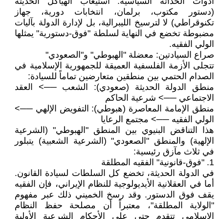
أدوات الحداثة السياسية: استيعاب الهياكل الحديثة
(دستور مكتوب، برلمان، انتخابات دورية، جهاز
تكنوقراطي) لا لترسيخ الليبرالية، بل لإدارة الدولة بآليات
مضبوطة تخضع في النهاية لسلطة "فوق-دستورية" يمثلها
الولي الفقيه.
صراع السيادتين: معضلة "الهبوطي" و"الصعودي"
تتجلى الأزمة الفلسفية العميقة للجمهورية الإسلامية في
الصدام الحتمي بين منطقين متعارضين تماماً للسيادة:
منطق الدولة الحديثة (صعودي): الشعب ──> العقد
الاجتماعي ──> شرعية الحاكم
منطق الإمامة المعاصرة (هبوطي): التفويض الإلهي ──>
الولي الفقيه ──> مجتمع الرعايا
هذا التناقض البنيوي بين المنطق "الهبوطي" (الشرعية
الإلهية) والمنطق "الصعودي" (الشرعية الشعبية) يتبلور
في ثلاث مآزق رئيسية:
1. "فوق-قانونية" الفقيه المطلقة
في الدولة الحديثة، تخضع كل السلطات لسيادة القانون.
أما في العقلانية الأيديولوجية للنظام الإيراني، فإن الفقيه
يقف فوق الدستور. وقد رسخ الخميني ذلك عبر مفهوم
"الولاية المطلقة"، معتبراً أن مصلحة حفظ النظام
الإسلامي تتقدم حتى على الأحكام الشرعية الأولية