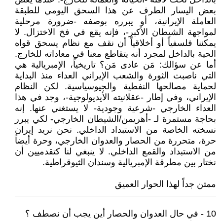
بعض اليسار الطرف عن هذا السحق اليومي للطبقة
العاملة الإيرانية، أو يبرره بوصفه -ضرورة مرحلية
لمواجهة الشيطان الأكبر-، فإنه يقع في فخ الاختزال. لا
يمكننا فلسفياً أو أخلاقياً أن نقف مع نظام يسحق قواه
الحية بالداخل لمجرد أنه يتقاطع معنا في معاداته للخارج.
أما عن سؤالك: مَن عادى مَن؟ تاريخياً، الإمبريالية هي
التي ناصبت الثورة والشعب الإيراني العداء منذ البداية
لحماية مصالحها النفطية والجيوسياسية. لكن النظام
الإيراني، وفي إطار -عقلانيته الأيديولوجية-، وجد في هذا
العداء الخارجي -شرعية وجودية- لا يستغني عنها. إنه
بحاجة مستمرة لـ -أهريمن/الشيطان الخارجي- لكي يبرر
نسخته الخاصة من الاستبداد الداخلي. نحن نريد إيران
حرة، متحررة من الحصار والعدوان الخارجي، وحرة أيضاً
من الاستبداد والقمع الداخلي. لا ينبغي لنا كتقدميين أن
نختار بين مطرقة الإمبريالية وسندان الثيوقراطية.
ممتن جداً لهذا الحوار العميق
10 - في حال العدوان والحصار أين يجب أن نصطف ؟