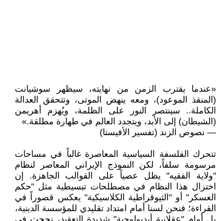
«عندما يقترب الزمن من نهايته، سيظهر سوشيانت
(المنقذ الموعود)، ومعه ينهض الموتى، وتتحقق العدالة
الكاملة.. سينتصر النور على الظلمة، ويُهزم أهريمن
(الشيطان) إلى الأبد، ويتجدد العالم في طهارة مطلقة.»
— نصوص الزند (تفسير الأفيستا)
تتحرك الفلسفة السياسية المعاصرة غالباً في مساحات
مرسومة سلفاً، لكن النموذج الإيراني المعاصر لنظام
"ولاية الفقيه" يظل عصياً على القوالب الجاهزة. إن
اختزال هذا النظام في مصطلحات تبسيطية مثل "حكم
العسكر" أو "الثيوقراطية الكلاسيكية" يعكس قصوراً في
القراءة؛ فنحن لسنا أمام امتداد تقليدي للمؤسسة الدينية،
بل أمام "عقلانية أيديولوجية" شديدة التعقيد، نجحت في