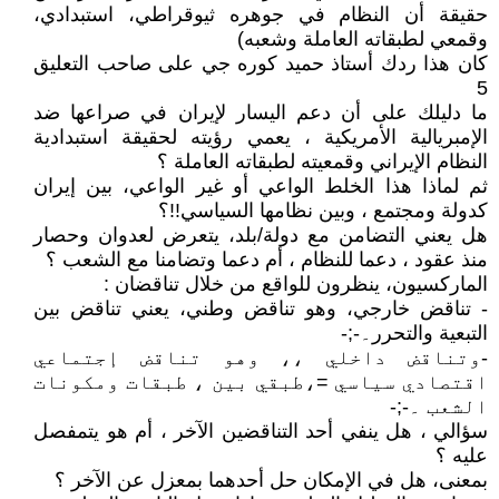
حقيقة أن النظام في جوهره ثيوقراطي، استبدادي،
وقمعي لطبقاته العاملة وشعبه)
كان هذا ردك أستاذ حميد كوره جي على صاحب التعليق
5
ما دليلك على أن دعم اليسار لإيران في صراعها ضد
الإمبريالية الأمريكية ، يعمي رؤيته لحقيقة استبدادية
النظام الإيراني وقمعيته لطبقاته العاملة ؟
ثم لماذا هذا الخلط الواعي أو غير الواعي، بين إيران
كدولة ومجتمع ، وبين نظامها السياسي!!؟
هل يعني التضامن مع دولة/بلد، يتعرض لعدوان وحصار
منذ عقود ، دعما للنظام ، أم دعما وتضامنا مع الشعب ؟
الماركسيون، ينظرون للواقع من خلال تناقضان :
- تناقض خارجي، وهو تناقض وطني، يعني تناقض بين
التبعية والتحرر۔-;-
-وتناقض داخلي ،، وهو تناقض إجتماعي
اقتصادي سياسي =،طبقي بين ، طبقات ومكونات
الشعب ۔-;-
سؤالي ، هل ينفي أحد التناقضين الآخر ، أم هو يتمفصل
عليه ؟
بمعنى، هل في الإمكان حل أحدهما بمعزل عن الآخر ؟