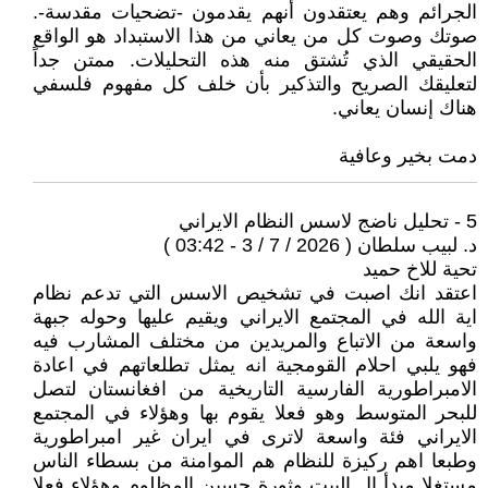
الجرائم وهم يعتقدون أنهم يقدمون -تضحيات مقدسة-.
صوتك وصوت كل من يعاني من هذا الاستبداد هو الواقع
الحقيقي الذي تُشتق منه هذه التحليلات. ممتن جداً
لتعليقك الصريح والتذكير بأن خلف كل مفهوم فلسفي
هناك إنسان يعاني.
دمت بخير وعافية
5 - تحليل ناضج لاسس النظام الايراني
د. لبيب سلطان ( 2026 / 7 / 3 - 03:42 )
تحية للاخ حميد
اعتقد انك اصبت في تشخيص الاسس التي تدعم نظام
اية الله في المجتمع الايراني ويقيم عليها وحوله جبهة
واسعة من الاتباع والمريدين من مختلف المشارب فيه
فهو يلبي احلام القومجية انه يمثل تطلعاتهم في اعادة
الامبراطورية الفارسية التاريخية من افغانستان لتصل
للبحر المتوسط وهو فعلا يقوم بها وهؤلاء في المجتمع
الايراني فئة واسعة لاترى في ايران غير امبراطورية
وطبعا اهم ركيزة للنظام هم الموامنة من بسطاء الناس
مستغلا مبدأ ال البيت وثورة حسين المظلوم وهؤلاء فعلا