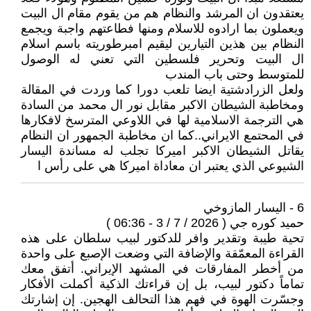
يعتقدون ان المرشد والنظام هم من يقوم مقام ال البيت
ويعملون بما ارادوه للاسلام ومنها فطاعتهم واجبة ويجمع
النظام بين هذين التيارين ليقيم امبرطوريته باسم اسلام
ال البيت وتحرير فلسطين التي تعني له الوصول
للمتوسط وحتى باب المندب
ولعل الزرادشتية ايضا تلعب دورا كما وردت في المقالة
ومخاطبة الشيطان الاكبر مقابل نور ال محمد من السادة
هي الترجمة الاسلامية لها في اللاوعي المترسخ لافكارها
في المحتمع الايراني..كما ان مخاطبة الجمهور ان النظام
يقاتل الشيطان الاكبر اميركا تجلب له مساندة اليسار
الشيوعي الذي يعتبر ان معاداة اميركا هي على رأس ا
6 - اليسار المازوخي
حميد كوره جي ( 2026 / 7 / 3 - 06:36 )
تحية طيبة وتقدير وافر للدكتور لبيب سلطان على هذه
القراءة المعمّقة والإضافة التي وضعت الإصبع على واحدة
من أخطر المفارقات في المشهد الإيراني. أتفق معك
تماماً دكتور لبيب، بل إن قراءتك الذكية أكملت الأفكار
وجسّرت الهوة في فهم هذا التحالف الهجين. إن إشارتك