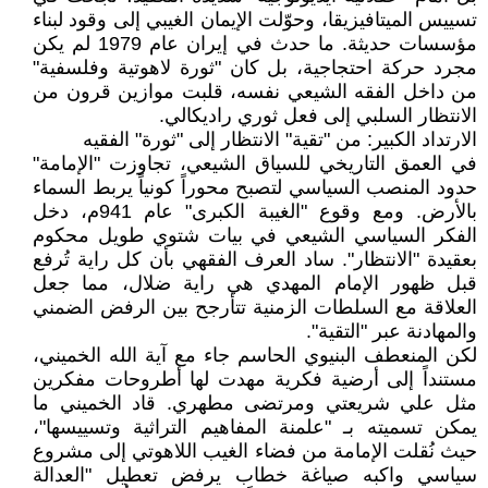
تسييس الميتافيزيقا، وحوّلت الإيمان الغيبي إلى وقود لبناء
مؤسسات حديثة. ما حدث في إيران عام 1979 لم يكن
مجرد حركة احتجاجية، بل كان "ثورة لاهوتية وفلسفية"
من داخل الفقه الشيعي نفسه، قلبت موازين قرون من
الانتظار السلبي إلى فعل ثوري راديكالي.
الارتداد الكبير: من "تقية" الانتظار إلى "ثورة" الفقيه
في العمق التاريخي للسياق الشيعي، تجاوزت "الإمامة"
حدود المنصب السياسي لتصبح محوراً كونياً يربط السماء
بالأرض. ومع وقوع "الغيبة الكبرى" عام 941م، دخل
الفكر السياسي الشيعي في بيات شتوي طويل محكوم
بعقيدة "الانتظار". ساد العرف الفقهي بأن كل راية تُرفع
قبل ظهور الإمام المهدي هي راية ضلال، مما جعل
العلاقة مع السلطات الزمنية تتأرجح بين الرفض الضمني
والمهادنة عبر "التقية".
لكن المنعطف البنيوي الحاسم جاء مع آية الله الخميني،
مستنداً إلى أرضية فكرية مهدت لها أطروحات مفكرين
مثل علي شريعتي ومرتضى مطهري. قاد الخميني ما
يمكن تسميته بـ "علمنة المفاهيم التراثية وتسييسها"،
حيث نُقلت الإمامة من فضاء الغيب اللاهوتي إلى مشروع
سياسي واكبه صياغة خطاب يرفض تعطيل "العدالة