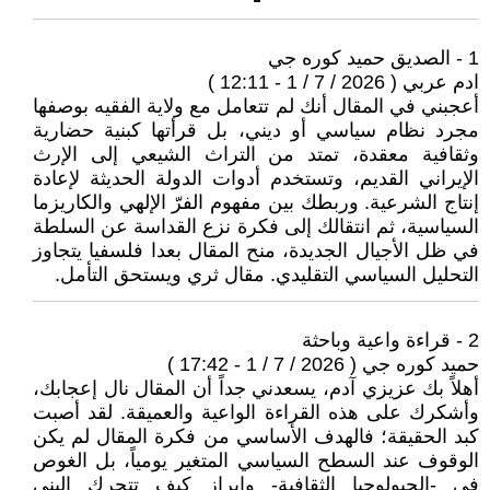
1 - الصديق حميد كوره جي
ادم عربي ( 2026 / 7 / 1 - 12:11 )
أعجبني في المقال أنك لم تتعامل مع ولاية الفقيه بوصفها
مجرد نظام سياسي أو ديني، بل قرأتها كبنية حضارية
وثقافية معقدة، تمتد من التراث الشيعي إلى الإرث
الإيراني القديم، وتستخدم أدوات الدولة الحديثة لإعادة
إنتاج الشرعية. وربطك بين مفهوم الفرّ الإلهي والكاريزما
السياسية، ثم انتقالك إلى فكرة نزع القداسة عن السلطة
في ظل الأجيال الجديدة، منح المقال بعدا فلسفيا يتجاوز
التحليل السياسي التقليدي. مقال ثري ويستحق التأمل.
2 - قراءة واعية وباحثة
حميد كوره جي ( 2026 / 7 / 1 - 17:42 )
أهلاً بك عزيزي آدم، يسعدني جداً أن المقال نال إعجابك،
وأشكرك على هذه القراءة الواعية والعميقة. لقد أصبت
كبد الحقيقة؛ فالهدف الأساسي من فكرة المقال لم يكن
الوقوف عند السطح السياسي المتغير يومياً، بل الغوص
في -الجيولوجيا الثقافية- وإبراز كيف تتحرك البنى