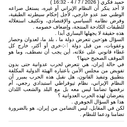
حميد فكري ( 2026 / 7 / 4 - 16:32 )
لا أحد ينكر أن النظام الإيراني أو غيره، يستغل صراعه
الوطني ضد عدو خارجي، لأجل إحكام سيطرته الطبقية،
وفرض نظامه السياسي والإقتصادي، وتكثيف استغلاله
للطبقات الكادحة المنتجة، وإضعاف خصومه .
هذه حقيقة لا يجهلها اليساري أبدا .
السؤال هو:حين تتعرض دولة ما ، بلد ما، لعدوان وحصار
وعقوبات، من قبل دولة ٱ-;-خرى أو أكثر، خارج كل
غطاء قانوني على علاته، أين يجب أن نصطف، وما هو
الموقف الصحيح حينها؟
في حالة إيران، هي تتعرض لحرب عدوانية حتى بدون
تفويض من مجلس الأمن باعتباره الهيئة الدولية المكلفة
بتطبيق وتنفيذ القانون، هل نقبل هذه الحرب بمبرر أن
النظام الإيراني، نظام ثيوقراطي استبدادي رجعي، أم
نرفضها تضامنا ليس معه بل مع البلد والشعب اللذان
يتعرضان لهذه الحرب العدوانية ؟
هذا هو السؤال الجوهري .
لكن في المقابل، ليس التضامن من إيران، هو بالضرورة
تضامنا ودعما للنظام .