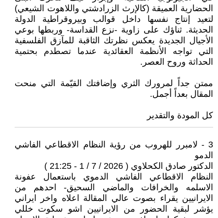
الحضارية العميقة (كالإرث الزرادشتي واللاهوت الشيعي)
لتعيد إنتاج نفسها داخل قوالب وبيروقراطية الدولة
الحديثة. ثناؤك على زاوية -نزع القداسة- وربطها بوعي
الأجيال الجديدة يعكس نظرتك الثاقبة للمآزق الفلسفية
التي تواجه الأنظمة العقائدية عندما تصطدم بحتمية
الحداثة وروح العصر.
ممتن جداً لمرورك الثري وإضافتك القيّمة التي منحت
المقال بعداً أجمل.
كل المودة والتقدير
3 - لامبرر للهروب من رؤية النظام الاقطاعي الفاشي
الدمو
الدكتور صادق الكحلاوي ( 2026 / 7 / 1 - 21:25 )
النظام الاقطاعي الفاشي الدموي باستعمال عفونة
الاسلمه والخرافات والماضي السحيق- احدهم من
الايرانيين يقراء بصوت عالي المقالة اعلاه واخر ايراني
يؤشر لبقية الحضور من الايرانيين اشو سكوت خللي