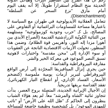
رغم أن هذا المزج بين أساطير التراث وهياكل الدولة
الحديثة منح النظام استقراراً طويلاً، إلا أنه يقف اليوم
أمام مأزق "نزع السحر عن السلطة"
(Disenchantment).
تتعامل العقلانية الأيديولوجية في طهران مع السياسة لا
باعتبارها مساحة للمساومات البراغماتية أو التفاوض على
المصالح، بل كـ "حرب وجودية كوزمولوجية" مستلهمة
من الثنائية الكونّية الزرادشتية القديمة (الصراع الأبدي بين
أهورا مزدا إله النور، وأهريمن قوة الظلام). وضمن هذا
المنظور، تحولت الأزمات الاقتصادية الناتجة عن العقوبات
أو سوء الإدارة إلى "محن مقدسة" واختبارات لاهوتية
تسبق النصر الموعود في معركة الخير والشر.
مفارقة البيروقراطية والقداسة:
حين يجري إنزال الميتافيزيقا المجرّدة إلى أرض الواقع
البيروقراطي لتبرير أزمات يومية ملموسة (كتضخم
الأسعار، الفساد الإداري، أو انقطاع التيار الكهربائي)،
تفقد القداسة بريقها تدريجياً.
إن الأجيال الإيرانية الجديدة، المتصلة بروح العصر، بدأت
تتجاوز ثنائية "الشاه والمرشد" معاً. لم يعد هؤلاء الشباب
ينظرون إلى الحاكم كـ "ظل الله على الأرض" أو "نائب
للمهدي الموعود"، بل كشخصية وظيفية خاضعة للمساءلة