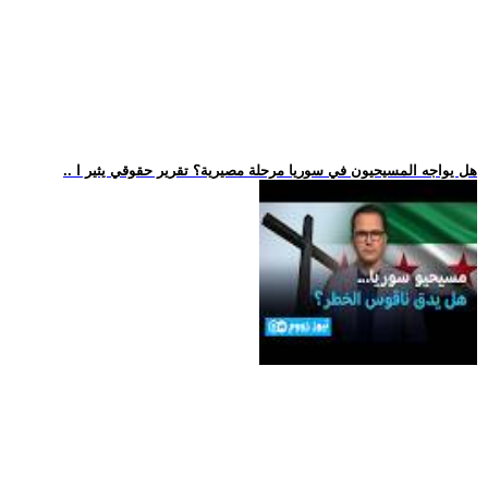
.. هل يواجه المسيحيون في سوريا مرحلة مصيرية؟ تقرير حقوقي يثير ا