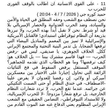
11 - على القوى الانسانية ان اطالب بالوقف الفورى
للحرب ب
حميد كوره جي ( 2026 / 7 / 4 - 20:04 )
نحن نصطف مع الشعب وحقه المطلق في الحياة والأمن
والسيادة، وضد الحرب العدوانية والحصار الإمبريالي بلا
قيد أو شرط. نحن لا نقبل أبداً بهذه الحرب، ولا نبررها
بذريعة أن النظام ثيوقراطي استبدادي؛ فالقنابل الأمريكية
والإسرائيلية لا تميز بين المعمم والمناديل البيضاء التي
ترفعها الضحايا، بل تدمر البنية التحتية والمجتمع الإيراني
ككل. الخلاف الجوهري، يا صديقي، ليس في -رفض
الحرب- — فهذا قاسم مشترك بيننا — بل الخلاف هو:
كيف نرفضها؟ وما هو الخطاب الذي نقدمه للجماهير؟
الموقف المستقل يرفض السقوط في فخ الثنائيات
الزائفة التي تحاول إجبارنا على الاختيار بين معسكرين
أميركي أو ولائي. إن رفضنا للعدوان لا يفرض علينا
-الاصطفاف- في خندق النظام أو حتى الصمت التكتيكي
عن جرائمه. عندما تقع الحرب، لا نردد شعارات النظام
الخارجية، بل نرفع شعاراً مزدوجاً: -لا للحرب الإمبريالية،
ولا للاستبداد الثيوقراطي-. التضامن الحقيقي مع الشعب
الإيراني المظلوم يعني الدفاع عنه ضد الموت القادم من