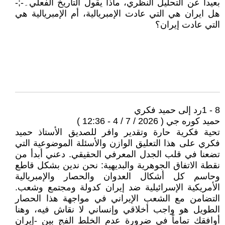
بعيدا عن التحليل النظري، ماذا يقول التاريخ الفعلي۔-;-
هل ايران هي التي عادت الإمبريالية، أم الإمبريالية هي
التي عادت إيران؟
8 - 1رد إلى حميد فكري
حميد كوره جي ( 2026 / 7 / 4 - 12:36 )
تحية فكرية حارة وتقدير وافر للصديق الأستاذ حميد
فكري على هذا التعليق الوازن والأسئلة الموضوعية التي
تضعنا في قلب الجدل المعرفي الحقيقي. دعني أبدأ من
نقطة الاتفاق الجوهرية والبديهية: نحن ندين بشكل قاطع
وحاسم كل أشكال العدوان والحصار والإمبريالية
الأمريكية الإسرائيلية ضد إيران كدولة ومجتمع وشعب.
التضامن مع الشعب الإيراني في مواجهة هذا الحصار
الطويل هو واجب أخلاقي وإنساني لا نقاش فيه، وهنا
أوافقك تماماً في ضرورة عدم الخلط الفج بين -إيران