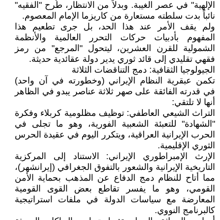
الإلهية" في عصر الغيبة. وبدلاً من الانتظار، طُرح "الفقيه"
نائباً بدت سلطته مستعارة من كاريزما الإمام المعصوم.
ولم يقف الأمر عند هذا الحد، بل جرى تطعيم هذا
المفهوم بأدبيات حركات التحرر العالمية والأنظمة
الشمولية للقرن العشرين، ليتحول "المرجع" من رمز
فقهي تقليدي إلى قائد ثوري يدير دولة عقائدية حديثة.
الجيولوجيا الثقافية: دمج التناقضات الثلاثة
تكمن عبقرية النظام الإيراني (وخطورته في آن واحد)
في قدرته الفائقة على صهر ثلاثة عناصر يبدو في الظاهر
أنها لا تلتقي:
التراث الشيعي العاطفي: توظيف مظلومية كربلاء وفكرة
"الشهادة" للتعبئة الشعبية الفورية، وهو ما تجلى في
الحرب الإيرانية العراقية، ويتكرر اليوم في عقيدة الحرس
الثوري الإقليمية.
الإرث الإمبراطوري الإيراني: الاستناد إلى المركزية
التاريخية الإيرانية والشعور بالتفوق الجغرافي (إيرانشهر)،
مما أتاح للنظام دمج الدفاع عن المذهب بحماية الأمن
القومي، وهو ما يفسر تقاطع بعض القوى القومية
المعارضة مع سياسات الدولة في ملفات استراتيجية
كالبرنامج النووي.