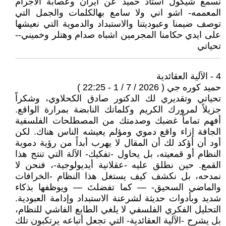
نسمع شيكول استاذ حميد عن ايران وعصابة الاجرام
المعممه- اشو اني ولا سامع بهالكلمات والجمل التي
توصف ضيمنا وعبوديتنا والاستبداد والدموية التي نعيشها
على ايدي حكامنا المجرمين اشباه صدام وهتلر وخميني--
تحياتي
4 - الآلية العقائدية
حميد كوره جي ( 2026 / 7 / 1 - 22:25 )
تحياتي وتقديري لك الدكتور صادق الكحلاوي، وشكراً
جزيلاً لمرورك الكريم وكلماتك النابضة بمرارة الواقع.
أفهم تماماً غضبك وصدمتك من المصطلحات الفلسفية
الجافة إزاء واقع دموي ومؤلم يعيشه الناس هناك. لكن
أود أن أؤكد لك أن المقال لا يهرب أبداً من رؤية دموية
النظام أو قمعيته، بل يحاول -تفكيك- الآلة التي تنتج هذا
القمع. حين نطلق عليه -عقلانية أيديولوجية-، فنحن لا
نمدحه، بل نكشف كيف يستغل هذا النظام -الخرافات
والماضي السحيق- — كما تفضلتَ — ويوظفها بذكاء
شديد وبأدوات حديثة لشرعنة الاستبداد وإدامة العبودية.
التحليل الفكري الفلسفي لا يلغي الطابع الفاشي للنظام،
بل يشرح -الآلية العقائدية- التي تجعل أتباعه يرتكبون تلك