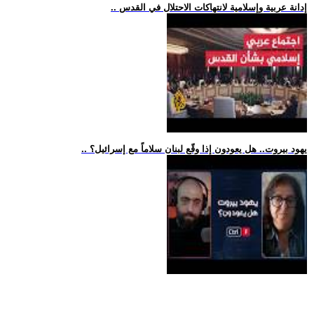
.. إدانة عربية وإسلامية لانتهاكات الاحتلال في القدس
.. يهود بيروت.. هل يعودون إذا وقّع لبنان سلاماً مع إسرائيل؟