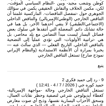
كوطن وشعب مجيد- وبين -النظام السياسي المؤقت-.
لكن، مكمن الخلاف والنقاش الحقيقي يكمن في سؤالك
الجوهري حول -تمفصل التناقضات-. الماركسية علمتنا أن
التناقض الخارجي (الوطني/الإمبريالي) والتناقض الداخلي
(الاجتماعي/الطبقي) لا ينفي أحدهما الآخر، بل هما في
حالة تشابك دائم. المعضلة التي أنتقدها في سلوك بعض
فصائل اليسار ليست مبدأ التضامن مع بلد محاصر، بل
هي -تراتبية الأولويات- التي تؤدي عملياً إلى التضحية
بالتناقض الداخلي. التاريخ الفعلي — الذي سألتَ عنه —
يخبرنا بمرارة أن الأنظمة الاستبدادية (والنظام الإيراني
نموذج صارخ) تستغل التناقض الخارجي
يتبع
9 - رد إلى حميد فكري 2
حميد كوره جي ( 2026 / 7 / 4 - 12:41 )
تستغل التناقض الخارجي وحالة -مواجهة الإمبريالية-
كغطاء أيديولوجي شرعي لتصفية وحظر نقابات العمال،
وسحق الأحزاب اليسارية نفسها، وذبح أي صوت معارض
بالداخل تحت لافتة -الخيانة والعمالة للخارج-. عندما يغض