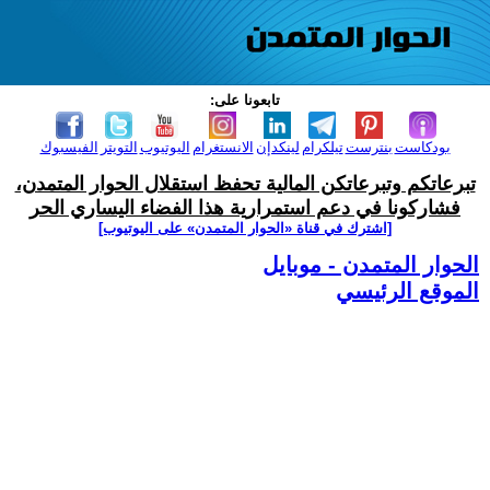
تابعونا على:
بودكاست
بنترست
تيلكرام
لينكدإن
الانستغرام
اليوتيوب
التويتر
الفيسبوك
تبرعاتكم وتبرعاتكن المالية تحفظ استقلال الحوار المتمدن،
فشاركونا في دعم استمرارية هذا الفضاء اليساري الحر
[اشترك في قناة ‫«الحوار المتمدن» على اليوتيوب]
الحوار المتمدن - موبايل
الموقع الرئيسي