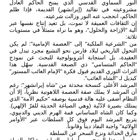
النور السماوي القدسي الذي يمنح الحاكم العادل
مشروعيته في تقاليد (إيرانشهر) القديمة، فإذا ظلم
الحاكم، انحجب عنه النور وزالت شرعيته.
إن الثقافات العميقة لا تموت، بل تعيد إنتاج نفسها عبر
آلية "الإزاحة والحلول"، وهو ما نراه متمثلاً في مستويات
ثلاثة:
من "الشرعية الملكية" إلى "العصمة الإمامية": لم يكن
التحول التاريخي لبلاد فارس نحو التشيع مجرد تبدل في
العقيدة، بل استجابة أنثروبولوجية للبحث عن نموذج
"الحاكم المتسامي" ذي الصبغة القدسية. سهّل هذا
التراث الثوري القديم قبول فكرة "الإمام الغائب المستور"
كبديل لـ "الشاه الغائب".
المرشد الأعلى كنسخة محدثة من "شاه إيرانشهر": رغم
أن المرشد لا يملك صفة العصمة اللاهوتية نظرياً، إلا أن
النظام أضفى عليه هالة قدسية بوصفه "حكيم الأمة" الذي
يمتلك بصيرة لادُنّية (وهي الصياغة الحديثة للفرّ الإلهي).
وكما كان الشاه الساساني قمة الهرم الديني والدنيوي،
يتربع المرشد اليوم فوق كل السلطات عبر "الأوامر
الولائية" واجبة النفاذ ديناً وقانوناً.
مأزق الحداثة ونزع السحر عن السلطة