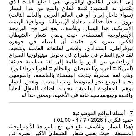
إلى -اليسار التقليدي أوالقومي- هي الضلع الثالث الذي
يكتمل به المشهد؛ فثمة قطاع واسع من هذا اليسار
(سواء داخل إيران أو في العالم العربي والعالم الثالث)
يروق له جداً خطاب -معاداة الإمبريالية- ومواجهة الهيمنة
الأمريكية. هذا اليسار، وللأسف، يقع في فخ -البرمجة
الأيديولوجية المسبقة-، حيث يعمي شعار -الشيطان
الأكبر- بصره عن حقيقة أن النظام في جوهره
ثيوقراطي، استبدادي، وقمعي لطبقاته العاملة وشعبه.
لقد نجح النظام في طهران في تحويل ميثيولوجيا الصراع
الزرادشتي بين النور والظلمة إلى لغة سياسية حديثة:
(أمريكا = أهريمن/الشيطان، والنظام = أهورا مزدا/النور)،
وهي لغة سحرية جذبت البسطاء بالعاطفة، والقوميين
بحلم التوسع نحو المتوسط وباب المندب، وبعض اليسار
بوهم -المقاومة العالمية-. تحليلك اضاف للمقال أبعاداً
واقعية وجيوسياسية غاية في الأهمية، وممتن جداً له
7 - أسئلة الواقع الموضوعية
حميد فكري ( 2026 / 7 / 4 - 01:00 )
(هذا اليسار، وللأسف، يقع في فخ -البرمجة الأيديولوجية
المسبقة-، حيث يعمي شعار -الشيطان الأكبر- بصره عن