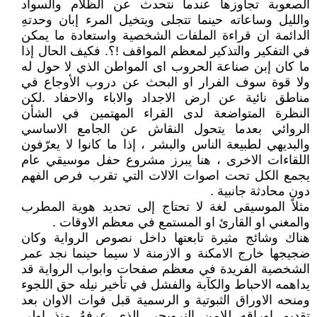
الصعوبة تجاوزها عندما نتحدث عن الظلام والسواد
والليل وساعاته حينما تتجلى ويتخيل المرء إبان وحدتهِ
الدائمة ان قراءة الملفات الشخصية واستعادة ما يمكن
في التفكير والتذكير لمعظم المواقف !؟. فكيف الحال إذا
ما كان إبن صناعة الحروب اى المواطن الذي لا حول له
ولا قوة سوف الفرار او البحث عن دروب الأوجاع في
مناطق نائية عن ارض الاجداد والاباء والاحفاد .لكن
النظرة المتواضعة لدى القراء المهتمين في الشأن
الروائي بعدما يتحول النقاش عن الجامع الاساسي
والبديهي لطبيعة الناس والبشر ، إذا ما كانوا لا يعرّفون
اللقاءات الاخرى ، هنا يبرز مشروع حفل موسيقي عام
يجمع الكل تحت اصوات الالات التي تقرب فرص الفهم
دون محادثة جانبية .
مثلاً الموسيقى لغة لا تحتاج إلى تحديد هوية المطرب
والمغني او القارئ او المستمع في معظم الاوقات .
هناك وشائج مثيرة تابعتها داخل نصوص الرواية وكان
ضجيجها خارج الامكنة و الازمنة لا سيما حينما نجد عمر
الشخصية الفريدة في معظم صفحات وابواب الرواية قد
يداهمه الاحباط والكآبة والفشل في تأخير نيله حق اللجوء
ومنحه الاوراق الثبوتية و الرسمية قبل فوات الاوان بعد
تقديم اوراقه للامن النرويجي الذي عرفهُ منذ اولى