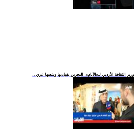
.. وزير الثقافة الأردني لـ«الأيام»: البحرين بقيادتها وشعبها عزي