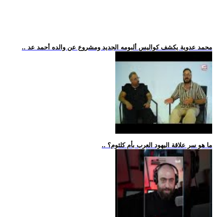
.. محمد عدوية يكشف كواليس ألبومه الجديد ومشروع عن والده أحمد عد
.. ما هو سر علاقة اليهود العرب بأم كلثوم؟