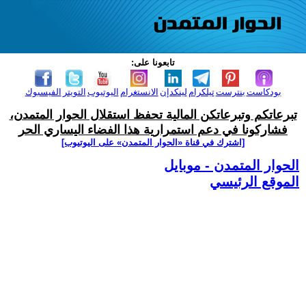
تابعونا على:
بودكاست
بنترست
تيلكرام
لينكدإن
الانستغرام
اليوتيوب
التويتر
الفيسبوك
تبرعاتكم وتبرعاتكن المالية تحفظ استقلال الحوار المتمدن،
فشاركونا في دعم استمرارية هذا الفضاء اليساري الحر
[اشترك في قناة ‫«الحوار المتمدن» على اليوتيوب]
الحوار المتمدن - موبايل
الموقع الرئيسي