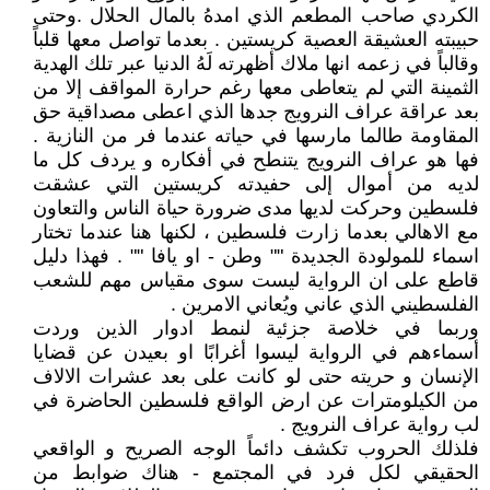
الكردي صاحب المطعم الذي امدهُ بالمال الحلال .وحتى
حبيبته العشيقة العصية كريستين . بعدما تواصل معها قلباً
وقالباً في زعمه انها ملاك أظهرته لَهُ الدنيا عبر تلك الهدية
الثمينة التي لم يتعاطى معها رغم حرارة المواقف إلا من
بعد عراقة عراف النرويج جدها الذي اعطى مصداقية حق
المقاومة طالما مارسها في حياته عندما فر من النازية .
فها هو عراف النرويج يتنطح في أفكاره و يردف كل ما
لديه من أموال إلى حفيدته كريستين التي عشقت
فلسطين وحركت لديها مدى ضرورة حياة الناس والتعاون
مع الاهالي بعدما زارت فلسطين ، لكنها هنا عندما تختار
اسماء للمولودة الجديدة "" وطن - او يافا "" . فهذا دليل
قاطع على ان الرواية ليست سوى مقياس مهم للشعب
الفلسطيني الذي عاني ويُعاني الامرين .
وربما في خلاصة جزئية لنمط ادوار الذين وردت
أسماءهم في الرواية ليسوا أغرابًا او بعيدن عن قضايا
الإنسان و حريته حتى لو كانت على بعد عشرات الالاف
من الكيلومترات عن ارض الواقع فلسطين الحاضرة في
لب رواية عراف النرويج .
فلذلك الحروب تكشف دائماً الوجه الصريح و الواقعي
الحقيقي لكل فرد في المجتمع - هناك ضوابط من