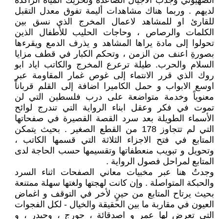
الصهيوني وجذب الاجيال الصاعدة وتحريك المياه الراكدة
لديهم . وربما هناك مشاهدات أليمة تفوق معدل التقبل
للقارئ او للمشاهد لاعمال المخرج الذي نسق بين
الكلمات والرصاص ، وحاجات الحليب للأطفال الذين
تحولوا إلى مادة يراها المشاهد و يذرف الدمع ويقرءها
بصورةِ اعنف من الزمن ، وتحكم الكبار في قطف مزايا
السلام والحرب. طيلة ترعرع المخرج والكاتب اياد ابو
روك الذي قرر الانتماء إلى غوص غمار المقاومة عبر
اوسع الابواب و حمل الكاميرا اضافة إلى القلم قرباناً
معنوياً وخدمة متواضعة على درب فلسطين التي لن
تموت في فكر وعقل ابناء الرواية التي تندرج لوائح
الأسماء الطويلة بعد سرد القصة القصيرة في صفحاتها
التي لم تتجاوز 178 من القطع الصغير . بحيث يتمكن
المتابع في فتح الاجزاء الثلاثة التي قسمها الكاتب ،
وتحويل و تبويب منعطفاتها وتقسيمها حسب الحاجة لدى
المتابع لمراحل فصول الرواية . ‏
وجدتُ هنا عبر مخبيات معاني الصفحات اثناء السرد
والحبكة المتواصلة . وإن كانت لهجتها ولغتها سهلة ممتنعة
بحيث يرتاح المتابع من حينٍ لأخر في التوقف و اغماض
العيون في مقاربة ما بين الحقيقة والخيال - لكل الفجوات
التي تعرض لها عمر و اصدقائة ، جورج ، وحيدر ، و