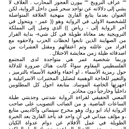
"" عراف النرويج "" بيورن العجوز المحارب . الغلاف لا
يشي إلى دلالاته عن تواجد سحر مُبين داخل الرواية، لكن
العنوان بعدما يتابع القارئ منهجية العلاقة المتواصلة
للشخصية الاولى في الرواية وهو (( عمر - ويتحول في
آخر الرواية إلى - رياض )) الذي وصل إلى المملكة
النرويجية بعد معاناة طويلة في كل شيء- بداية الفرار
من الصهاينة الذين تابعوا لحظات الحرب ولاحقوه مع
افراد من عائلته وتم اعتقالهم ومقتل العشرات من
اصدقائه طيلة زمن معايشة الاحتلال .
وربما شخصية عمر هي متواجدة لدى المجتمع
الفلسطيني المقاوم سواءً كانت هناك ضرورة للدلالة
حول رمزية الأسماء ، او اخفاء واقعية الأسماء بالترميز ،
والتغيير للحاجة الوهمية لتضليل المختبرات الاسرائيلية و
اجهزتها الخاصة الموساد. متابعة احول كل المطلوبين
داخلياً وخارجياً دون محاذير .
المعني الحقيقي لقراءة الرواية شدتني وجذبتني طيلة
الساعات الماضية. و من الصائب التصويب على صاحب
الرواية اياد ابو روك وهو مخرج سينمائي وأكاديمي متابع
،و مؤلف ميداني في آنٍ واحد قد يأخذ القارئ بعد الخبرة
الطويلة في عمل الافلام عن دوام عدواة الكيان