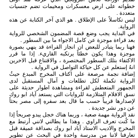
خطواته على ارض معسكرات ومخيمات تضم جنسيات
متعددة .
ليس تكاسلاً على الإطلاق . هو الذي آخر الكتابة عن هذه
الرواية.
في البداية يجب وضع قصة المضمون الشخصي للرواية
بعد قراءة موجزة عن كامل الاجواء ما بين السطور .
فهنا ربما يتبادر للبعض ان انجاز القراءة قد ينهي بصورة
موجزة وهذا يكون خطئاً يرتكبه القاريء. إذا ما قرر
الاكتفاء بتلك السطور المختصرة ، والاقتناع قبل الاخرين
انهُ إستعلم عن كل حياكة التواصل في الرواية .
إضافة نجمة مرصعة على اكتاف المخرج المبدع حيثُ
الرواية تكملة لكل تطلعات و آمال المستقبل لدى
الجمهور المتعطش لقراءة ومشاهدة اطوار حديثة على
نسق الافلام المتلازمة للروايات التي يستعد آياد ابو روك
لإصدارها قريباً حسب ما قال بعد سفرهِ إلى مصر بحثاً
عن دور نشر جديدة .
نقد الرواية مهمة صعبة ، وربما هناك خجل يبدو صريحاً إذا
ما كُنت تعرف الراوي . وهذا ما يطالني لانني أرتبط مع
المخرج والاديب الاستاذ آياد ابو روك بصداقة عميقة قبل
تعارفنا لاننا من مدرسة واحدة في البحث عن تطوير