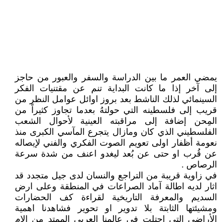
يمضي العمر ما بين الدراسة والسفر والعبور من حاجز
إلى آخر إذا ما كانت البداية تنم عن مقتنيات الفكر
السينمائي لذلك الناشط بعد بروز اوائل عوامل النظر من
قريب إلى فلسطينه التي حولتهُ بعدما تجاوز كثيراً من
المِحن إضافة إلى مراقبته العينية لأحوال الشعب
الفلسطيني الذي كان ومازال يتجرع المآسي الكبرى منذ
نعومة أظفار اولى تعويم الصوت الفكري والفني لإيصاله
عن قُرب او حتى عن بُعد ليغدو اعنف من شدة سرعة
الرصاص .
في زاوية قريبة من التراجع والنسان لدى جيل متجدد قد
اثار لديه اطالة آماد الصراعات في المنطقة وعلى ارض
السديم والمعرفة التاريخية لقراءة كف الحضارات
ومشيئتها الثابتة بلا تدوير او تحوير فشاهدنا اهمية
الأراضي التي احتلت في عالمنا العربي الممتد من الام