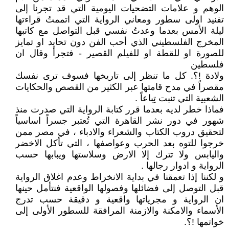
الوهم و علامات التضحيات اليومية التي قد تجرنا إلى
تفنيد اولى سطور ومعاني الرواية التي اتممتُ قراءتها
ليلة الأمس بعدما وعدتُ نفسي قبل التواصل مع كاتبها
المخرج الفلسطيني الذي أحب الفن دون تحايد او تمايز
للصورة او للقطة او للفيلم القصير - فتجرأ وقال ان
فلسطين
ولادة !؟. كل ما تنظر إلى تاريخها فسوف ترى نفسك
مقصراً في مدح قامتها عبر الكثير من القصص والحكايات
الشعبية التي تنبت تِباعاً .
فماذا خطر لديه بعدما قرر كتابة الرواية التي صدرت منذ
شهور في دور نشر القاهرة التي تُعتبر جسراً اساسياً
لتحقيق دروب الكتاب والشعراء والادباء ، في مصر ممن
خرجوا للتوه بعد الحرب وعواصفها ، التي تأكل الاخضر
واليابس ولا تترك إلا الارض وسلاستها ويبابها حسب
الرواية و ادوار رجالها .
و لكننا إذا تعمقنا في بداية الانخراط وعدم اغلاق الرواية
قبل التوصل إلى فضائلها وفصولها الواقعية فنتأمل حينها
ان الرواية و مجرياتها واقعية و دقيقة حسب تدرج
الأسماء والامكنة والازمنة المرافقة للسطور الأولى إلى
خواتمها !؟.