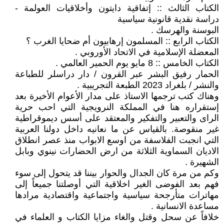
الكتاب الثالث :: إتفاقية دايتون وأخلاقيات العولمة -
دراسة نقدية قانونية سياسية
البوسنة والهرسك .
الكتاب الرابع :: المسلمون إرهابيون أم ضحايا الغرب ؟
المعضلة الإسلامية في الاتحاد الأوروبي .
الكتاب الخامس :: 8 مايو يوم الحمير العالمي .
الحمار رفيق البشر عبر القرون / دار دراسلر للطباعة
والنشر / بلغراد 2023 الطبعة التجريبية .
وهناك كتب ترجمها الاستاذ على مدار الأعوام الأخيرة بعد
إستقراره هنا في المملكة النرويجية التي احب حرية
الراى والتعبير والتفكير والمعتقد على أسس ديموقراطية
غير منقوصة. بالقياس عن ما نعانيه داخل دولنا العربية
التي انجبت الفلاسفة من اوسع الابواب منذ عصر انطلاق
الاديان السماوية الثلاثة من ارض الحضارات نينوي وبابل
الشهيرة .
وكم من مرة كان الجدال والحوار بيننا قد يتحول إلى سوء
فهم بعد الفوضى الغير اخلاقية التي أوصلتنا جميعاً إلى
مهاترات متأرجحة سياسية واجتماعية واقتصادية مرادها
مساعدة الانسانية .
خلافاً عن سحل وقتل والغاء مزايا الكتاب و العلماء في