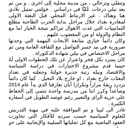
وتنقلي وترحالي ، من مدينة محلية إلى اخرى . و من ثم
بعد نيلي درجات عُليَّا في دراساتي . خولتني تمثيل بلادي
هنا وهناك . غير الارتباط المحلي قبل البعثة الاولى
لمغادرة بغداد خلال مراحل بداية الحرب الطاحنة مطلع
الثمانينيات التي غدت الاهوال تتراكم نتيجة الخيار اما مع
النظام والدولة او من المغضوب عليهم .
وكان دائماً خياري متابعة الابحاث المهمة التي وجدتها
ضرورية في مد جسر التواصل مع الثقافة العامة ومن ثم
مراحل الاختصاص في نيلي شهادة الدكتوراة .
كان يسرد بكل فخر واعتزاز عن تلك الخطوات الاولى لَهُ
حينما قدم مشروع الاختيارات في دراسة السياسة
والاقتصاد ونيله رتبة جديرة خولتهُ وجعلته في تعداد
البعثات خارج بغداد ، او خارج بلاد النخيل . كما كان دائماً
يزدرد ريقهُ مراراً وتكرارا أبان تعارفنا الذي بدأ عام 2014
وصاعداً وكرر اننا من مدرسة واحدة تنتمي إلى الحفاظ
على حرية الراى والتعبير رغم غوصه الطويل في أسفاره
الكثيرة .
غادر الى ليبيا و تم الموافقة عليه في مهنة التدريس
للعلوم السياسية حسب سردهِ للأفكار التي تجاوزت
العقود الماضية مع كل تجلياتها السلبية والإيجابية على حدٍ