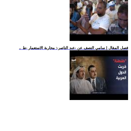
.. فصل المقال | سامي النصف عن -عبد الناصر-: محاربة الاستعمار -ط