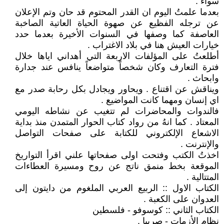
سواء .
بعدما علمتُ اليوم ان القدر المحتوم قد حان وتم الإعلان
عن ترجله الفظيع عن صهوة الحياة العاتية الصاخبة
العاصفة كما وصفها في السنوات الأخيرة بعدما حدد
خيارات العيش هنا في بلاد الاغتراب .
أطلعتُ على المؤلفات الاربعة التي أهداني اياها خلال
فترة التعارف وكان شخصاً متواضعاً ينافس عند جدارة
وابحاث .
ويناقش عن اقتناع . ويحاور ويجادل بكل رحابة صدر مع
اي إنسان ومهما كانت المواضيع .
فالندوات والمحاضرات لم تتغيب عن نشاطه اليومي
المعتاد . كما انهُ من رواد كتاب الحوار المتمدن منذ بداية
الاشعاع الإلكتروني للكتابة على صفحات التواصل
والإنترنت .
اخذتُ الكتب وفتحت اولى صفحاتها علني اقرأ التواريخ
الموقعة بخط منمق ناتج عن روح ومسيرة العطاءات
المتتالية .
الكتاب الاول :: الربيع العربي الملغوم من دايتون إلى
العدوان على الكعبة .
الكتاب الثاني :: كوسوفو - فلسطين
نظام الأزمات - صربيا .