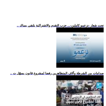
.. تحت شعار -نزعمو كاملين-... حزب التقدم والاشتراكية يلتقي بساك
.. صدامات بين الشرطة وآلاف المتظاهرين رفضا لمشروع قانون يسهّل ت