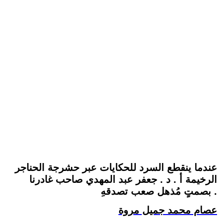
عندما ينقطع السرد للحكايات عبر حشرجة الحناجر
الرخيمة أ . د . جعفر عبد المهدي صاحب غادرنا
بصمتٍ مُذهل صعب تصدقهِ .
عصام محمد جميل مروة