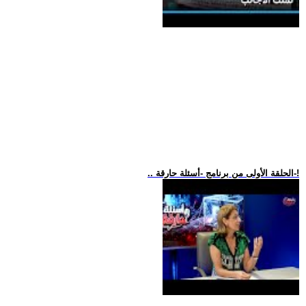
.. الحلقة الأولى من برنامج -أسئلة حارقة-!