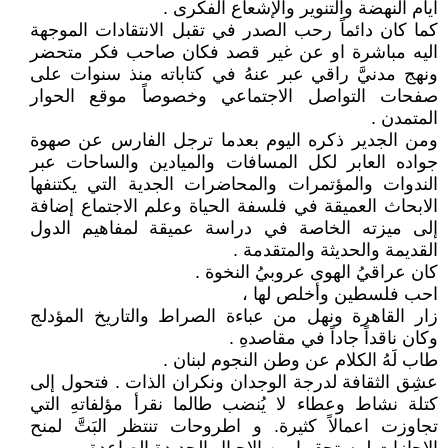
ايام النهضة والتنوير والإشعاع الفكرى .
كما كان دائماً رحب الصدر في تقبل الانتقادات الموجهة
اليه مباشرة او عن غير قصد فكان صاحب فكر متحضر
ونهج مدنيَّ راقي عبر عنهُ في كتاباته منذ سنوات على
صفحات التواصل الاجتماعي وخصوصاً موقع الحوار
المتمدن .
ومن الجدير ذكره اليوم بعدما ترجل الفارس عن صهوة
جواده العابر لكل المسافات والميادين والساحات عبر
الندوات والمؤتمرات والمحاضرات الجدية التي يكتنفها
الابحاث العميقة في فلسفة الحياة وعلم الاجتماع إضافة
إلى ميزته الخاصة في دراسة عميقة لمفاهيم الدول
القديمة والحديثة والمتقدمة .
كان عراقيُ الهوى عروبيُ النخوة .
احب فلسطين وأخلص لها ،
زار القاهرة ونهل من عباءة الصراط والتاريخ المؤدلج
وكان ناقداً جاداً في مقاصدهِ .
طاب لَهُ الكلام عن وطن النجوم لبنان .
عشِق الثقافة لدرجة الوجدان ونكران الذات . فتحول إلى
كتلة نشاط وعطاء لا يُنضب طالما نقرأ مؤلفاتهِ التي
تجاوزت اعمالاً كثيرة. و اطروحات تنتظر البَتَّ لمنح