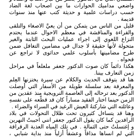
واضعي مداميك الحوارات ما بين اصحاب لغة الضاد
حسب دراسات علمية و حديثة كتب عنها منذ سنوات
قديمة .
قليل من الناس من يتمكن من أن يعيَّ الاصغاء والتلقى
والقراءة والمناقشة في معظم الاحوال عندما يحتدم
النزاع اللغوي إلى اجراء عمليات البحث الثابتة والغير
متحولة لأنها حقيقة لا جدال في مضامين التغافل ضمن
طرح مضامينها بأسلوب علمي حداثوى لا تراجع عن
فحواه .
هكذا دائماً كان صوت الدكتور جعفر ملعلعاً في مراحل
زمن التعارف بيننا.
هنا قد يتوقف الحديث والكلام عن سيرة يختزنها العِلم
والمعرفة بعد سلسلة طويلة من الأسفار التي أوصلت
الدكتور بعد ترحاله إلى العاصمة النرويجية منذ عقدين من
الزمن حينما اختار الفقيد مساراً كان قد قطّعه على نفسهِ
وعائلته التي شاركتهُ العيش الرغيد في السراء والضراء .
وهنا قد يتساءل كثيرون تحت ظلال التحولات في بلاد
الرافدين كما كان يقول الدكتور جعفر انني احببتُ النهرين
و إغتسلتُ حتى الثمالة . في تلك المياه العذبة الرقراقة
التي لم انساها مذاقاً وعشقاً أزلياً منذ بداية شبابي ،