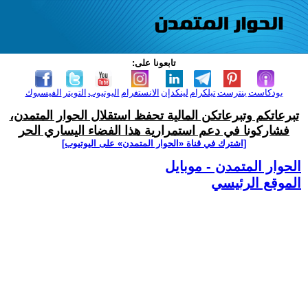
تابعونا على:
بودكاست
بنترست
تيلكرام
لينكدإن
الانستغرام
اليوتيوب
التويتر
الفيسبوك
تبرعاتكم وتبرعاتكن المالية تحفظ استقلال الحوار المتمدن،
فشاركونا في دعم استمرارية هذا الفضاء اليساري الحر
[اشترك في قناة ‫«الحوار المتمدن» على اليوتيوب]
الحوار المتمدن - موبايل
الموقع الرئيسي