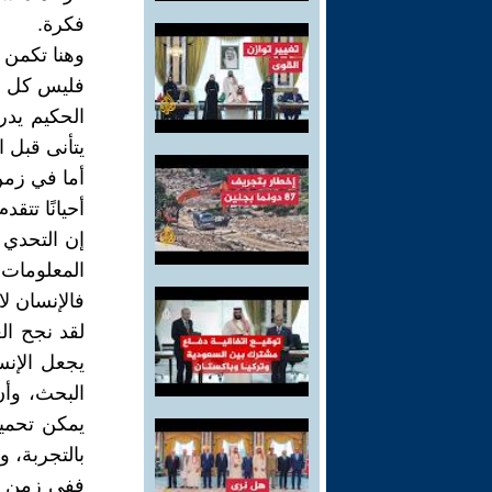
فكرة.
وهنا تكمن ا
فليس كل من
الحكيم يدر
يتأنى قبل ا
أما في زمن
أحيانًا تتق
إن التحدي 
المعلومات 
فالإنسان لا
لقد نجح الع
يجعل الإنس
البحث، وأ
يمكن تحميل
بالتجربة، و
ففي زمن يع