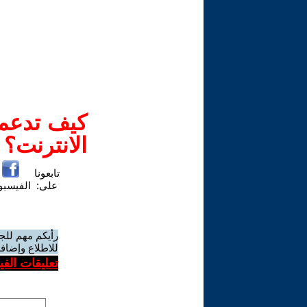
كيف تدعم-
الانترنت؟
تابعونا
على:
الفيسب
رأيكم مهم للج
للاطلاع وإضافة
تعليقات الف