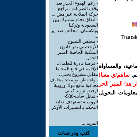
-
رغم الهدوء الحذر بعد
وقف الضربات.. تراجع
حركة الملاحة عبر مض ...
-
اتفاق دفاع مشترك بين
السعودية وتركيا
وباكستان: -تحالف ضد إير
...
Transl
-
مجلس الشيوخ
الأرجنتيني يقر قانون
الملكية الخاصة المثير
للجدل ...
-
فرصة نادرة للعلماء..
اعية، والمساواة
الإقامة في قاع المحيط
مقابل مشروع بحثي ...
م.
ساهم/ي معنا!
-
واشنطن بوست: مخاوف
رار هذا المنبر الحر
دفاعية تدفع دولا أوروبية
لرفض تزويد كييف ...
معلومات التحويل
-
قنابل -فاب-500-
الروسية تستهدف نقاط
التحكم بالمسيرات الأوكرا
...
المزيد.....
كتب ودراسات