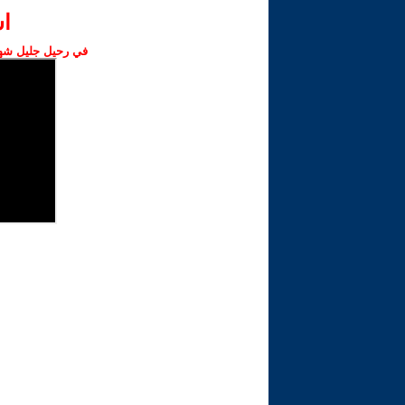
ا‫
في رحيل جليل شهبا