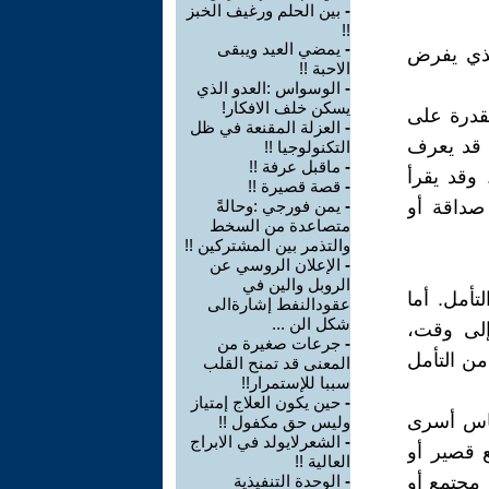
-
بين الحلم ورغيف الخبز
!!
-
يمضي العيد ويبقى
لذي يفرض
الاحبة !!
-
الوسواس :العدو الذي
يسكن خلف الافكار!
لقدرة على
-
العزلة المقنعة في ظل
. قد يعرف
التكنولوجيا !!
-
ماقبل عرفة !!
وقد يقرأ
-
قصة قصيرة !!
صداقة أو
-
يمن فورجي :وحالةً
متصاعدة من السخط
والتذمر بين المشتركين !!
-
الإعلان الروسي عن
الروبل والين في
تأمل. أما
عقودالنفط إشارةالى
شكل الن ...
إلى وقت،
-
جرعات صغيرة من
من التأمل
المعنى قد تمنح القلب
سببا للإستمرار!!
-
حين يكون العلاج إمتياز
ناس أسرى
وليس حق مكفول !!
-
الشعرلايولد في الابراج
ع قصير أو
العالية !!
مجتمع أو
-
الوحدة التنفيذية