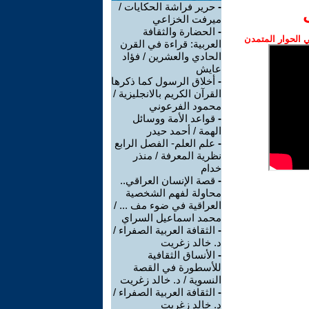
-
حرير فراشة الحكايات /
ميرفت الخزاعي
-
الحضارة والثقافة
الحوار المتمدن
العربية: قراءة في القرن
الحادي والعشرين / فؤاد
عايش
-
أخلاق الرسول كما ذكرها
القرآن الكريم بالانجليزية /
محمود الفرعوني
-
قواعد الأمة ووسائل
الهمة / أحمد حيدر
-
علم العلم- الفصل الرابع
نظرية المعرفة / منذر
خدام
-
قصة الإنسان العراقي..
محاولة لفهم الشخصية
العراقية في ضوء مف ... /
محمد اسماعيل السراي
-
الثقافة العربية الصفراء /
د. خالد زغريت
-
الأنساق الثقافية
للأسطورة في القصة
النسوية / د. خالد زغريت
-
الثقافة العربية الصفراء /
د. خالد زغريت