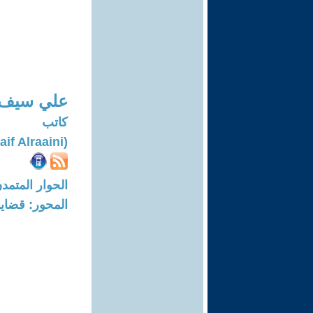
علي سيف 
كاتب
(Ali Saaif Alraaini)
الحوار المتمدن-العدد: 8739 - 26
المحور: قضايا 