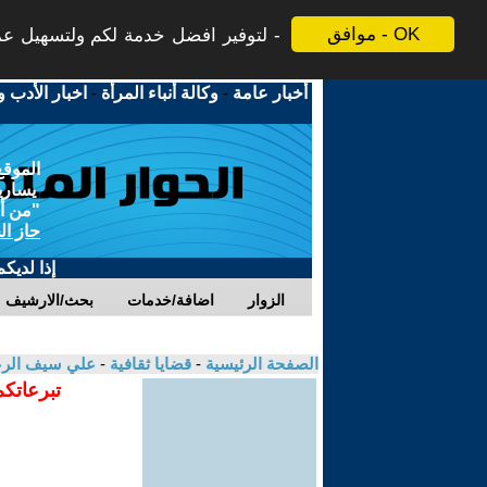
موافق - OK
لتوفير افضل خدمة لكم ولتسهيل عملي
أخبار عامة
-
وكالة أنباء المرأة
-
اخبار الأدب و
الموقع
يسارية
"من أج
حاز ال
إذا لديك
الزوار
اضافة/خدمات
بحث/الارشيف
الصفحة الرئيسية
-
قضايا ثقافية
-
علي سيف الر
تبرعاتكم