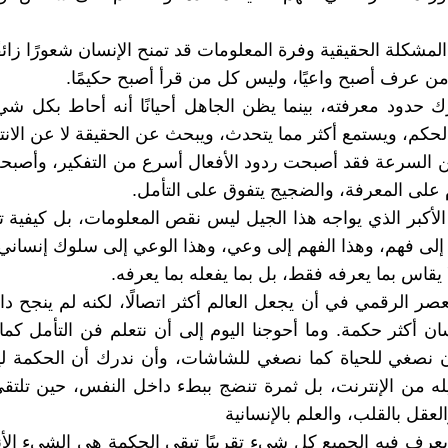
لمشكلة الحقيقية وفرة المعلومات قد تمنح الإنسان شعورًا زائفًا
 عرف أصبح واعيًا، وليس كل من قرأ أصبح حكيمًا.
ك حدود معرفته، بينما يظن الجاهل أحيانًا أنه أحاط بكل شي
لحكم، ويستمع أكثر مما يتحدث، ويبحث عن الحقيقة لا عن الانتص
 السرعة فقد أصبحت ردود الأفعال أسرع من التفكير، وأصبح
دم على المعرفة، والضجيج يتفوق على التأمل.
الأكبر الذي يواجه هذا الجيل ليس نقص المعلومات، بل كيفية 
إلى فهم، وهذا الفهم إلى وعي، وهذا الوعي إلى سلوك إنساني 
 يقاس بما يعرفه فقط، بل بما يفعله بما يعرفه.
صر الرقمي في أن يجعل العالم أكثر اتصالًا، لكنه لم ينجح دائ
ان أكثر حكمة. وما أحوجنا اليوم إلى أن نتعلم فن التأمل كما
ن نصغي للحياة كما نصغي للشاشات، وأن ندرك أن الحكمة لي
ه من الإنترنت، بل ثمرة تنضج ببطء داخل النفس، حين تلتق
العقل بالقلب، والعلم بالإنسانية
رف فيه الجميع كل شيء تقريبًا تبقى الحكمة هي الشيء الأند