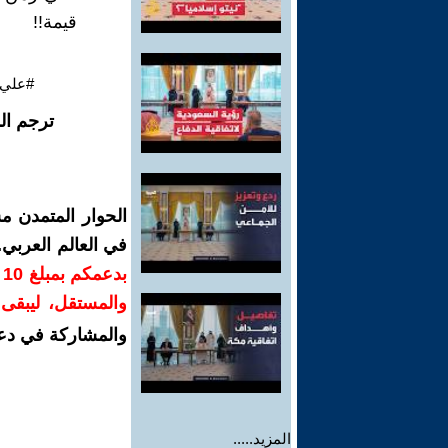
قيمة!!
#علي_
ترجم ال
الحوار المتمدن م
في العالم العربي
ب
والمستقل، ليبقى ص
والمشاركة في دع
المزيد.....