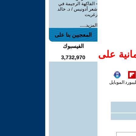
-
الفاكهة الرجيمة في
شعر أدونيس / د. خالد
زغريت
المزيد.....
المعجبين بنا على
الفيسبوك
انية على
3,732,970
يبورد
الموبايل