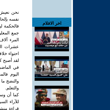
نحن نعيش 
نفسه بإلحاح
اخر الافلام
فالحكمة لي
جمع المعلو
المرء آلاف
عشرات الك
احتواء خلا
لقد أصبح ك
في الماضي 
اليوم فال
والنضج ما 
والتعلم.
كما أن وسا
للآراء الس
قراءة منش