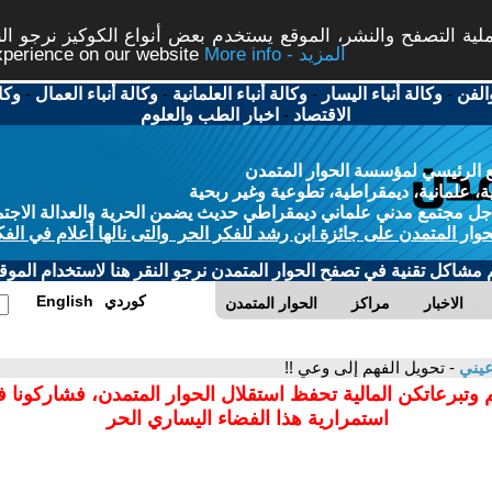
ة التصفح والنشر، الموقع يستخدم بعض أنواع الكوكيز نرجو النق
More info - المزيد
experience on our website
الفن
-
وكالة أنباء اليسار
-
وكالة أنباء العلمانية
-
وكالة أنباء العمال
-
وكا
الاقتصاد
-
اخبار الطب والعلوم
 الرئيسي لمؤسسة الحوار المتمدن
، علمانية، ديمقراطية، تطوعية وغير ربحية
ل مجتمع مدني علماني ديمقراطي حديث يضمن الحرية والعدالة الاجتم
حوار المتمدن على جائزة ابن رشد للفكر الحر والتى نالها أعلام في الفك
م مشاكل تقنية في تصفح الحوار المتمدن نرجو النقر هنا لاستخدام الموقع
كوردي
English
الاخبار
مراكز
الحوار المتمدن
عيني
- تحويل الفهم إلى وعي !!
 وتبرعاتكن المالية تحفظ استقلال الحوار المتمدن، فشاركونا 
استمرارية هذا الفضاء اليساري الحر