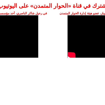
شترك في قناة «الحوار المتمدن» على اليوتيوب
ز، عضو هيئة إدارة الحوار المتمدن
في رحيل شاكر الناصري، أحد مؤسسي 