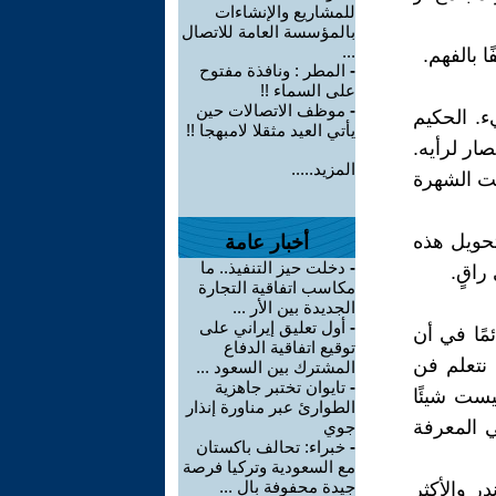
للمشاريع والإنشاءات
بالمؤسسة العامة للاتصال
...
 بالفهم.
-
المطر : ونافذة مفتوح
على السماء !!
-
موظف الاتصالات حين
ء. الحكيم
يأتي العيد مثقلا لامبهجا !!
ار لرأيه.
المزيد.....
ت الشهرة
تحويل هذه
أخبار عامة
-
دخلت حيز التنفيذ.. ما
راقٍ.
مكاسب اتفاقية التجارة
الجديدة بين الأر ...
-
أول تعليق إيراني على
مًا في أن
توقيع اتفاقية الدفاع
 نتعلم فن
المشترك بين السعود ...
-
تايوان تختبر جاهزية
ست شيئًا
الطوارئ عبر مناورة إنذار
ي المعرفة
جوي
-
خبراء: تحالف باكستان
مع السعودية وتركيا فرصة
جيدة محفوفة بال ...
ر والأكثر