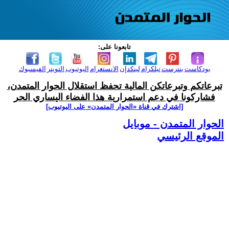
تابعونا على:
بودكاست
بنترست
تيلكرام
لينكدإن
الانستغرام
اليوتيوب
التويتر
الفيسبوك
تبرعاتكم وتبرعاتكن المالية تحفظ استقلال الحوار المتمدن،
فشاركونا في دعم استمرارية هذا الفضاء اليساري الحر
[اشترك في قناة ‫«الحوار المتمدن» على اليوتيوب]
الحوار المتمدن - موبايل
الموقع الرئيسي