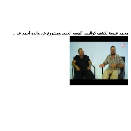
.. محمد عدوية يكشف كواليس ألبومه الجديد ومشروع عن والده أحمد عد