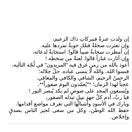
إن ولدت عنزةٌ فببركاتِ ذاك الزعيم،
وإن تعثرت صخلةٌ فتلك حوبةُ تمردها عليه.
إن أمطرت سحابةٌ صيباً قالوا: استجابةٌ لدعائه،
وإن أثارت غباراً قالوا: لعنةٌ من سخطه !
أعوذ بالله من زمنٍ غرق فيه "المريدون" في لُجّة التأليه،
فنسوا الله، والله لا ينسى عباده. جلّ جلاله؛
الرحمنُ الرحيم، الشافي والكافي والمعافي.
عجباً لهذا الزمان؛ **يُعمّدون البومَ صقوراً**،
ويُسبغون المجد على صوصٍ لم يكد يُبصر النور !
فيا ربّ، أدم كلّ جهدٍ نبيلٍ تبذله الصقور،
وبارك في الأسودِ وأشبالها التي تعرف مواضع أقدامها.
حفظ الله الوطن، وكل من سعى لخير الناس بصدقٍ
وإخلاص.