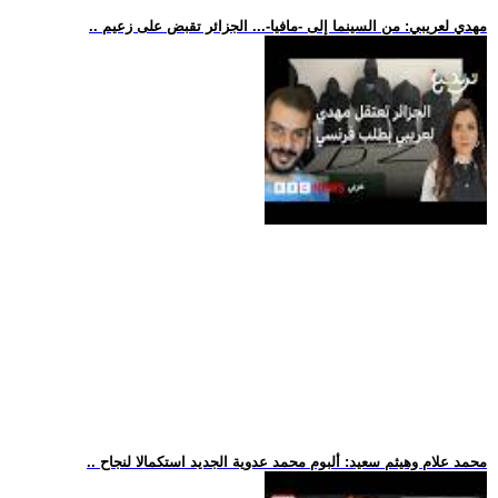
.. مهدي لعريبي: من السينما إلى -مافيا-... الجزائر تقبض على زعيم
.. محمد علام وهيثم سعيد: ألبوم محمد عدوية الجديد استكمالا لنجاح