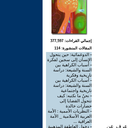
إجمالي القراءات: 377,597
المقالات المنشورة: 114
-
الدوغمائية: حين يتحول
الإنسان إلى سجين لفكرة
-
أسباب الكراهية بين
السنة والشيعة: دراسة
تاريخية وفكرية
-
أسباب الكراهية بين
السنة والشيعة: دراسة
تاريخية واجتماعية
-
نحنُ ما نكتبه: كيف
تتحول القضايا إلى
حضارات خالدة
-
النظريات الأممية : الأمة
العربية الأسلامية _ الأمة
العراقية ...
ا عرف عن
-
دخول العاطفة المذهبية