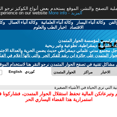
ة التصفح والنشر، الموقع يستخدم بعض أنواع الكوكيز نرجو النق
More info - المزيد
experience on our website
الفن
-
وكالة أنباء اليسار
-
وكالة أنباء العلمانية
-
وكالة أنباء العمال
-
وكا
الاقتصاد
-
اخبار الطب والعلوم
 الرئيسي لمؤسسة الحوار المتمدن
، علمانية، ديمقراطية، تطوعية وغير ربحية
ل مجتمع مدني علماني ديمقراطي حديث يضمن الحرية والعدالة الاجتم
حوار المتمدن على جائزة ابن رشد للفكر الحر والتى نالها أعلام في الفك
م مشاكل تقنية في تصفح الحوار المتمدن نرجو النقر هنا لاستخدام الموقع
كوردي
English
الاخبار
مراكز
الحوار المتمدن
ية التي ترى الحياة في الأشياء الصغيرة
 وتبرعاتكن المالية تحفظ استقلال الحوار المتمدن، فشاركونا 
استمرارية هذا الفضاء اليساري الحر