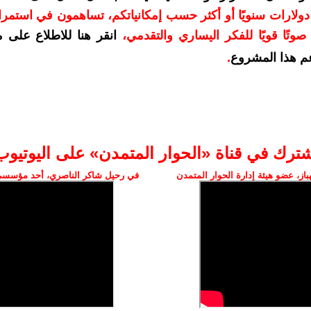
دعمكم بمبلغ 10 دولارات سنويًا أو أكثر حسب إمكانياتكم، تساهمون في استم
وتًا قويًا للفكر اليساري والتقدمي
،
انقر هنا للاطلاع على 
م هذا المشروع
.
شترك في قناة «الحوار المتمدن» على اليوتيوب
ز، عضو هيئة إدارة الحوار المتمدن
في رحيل شاكر الناصري، أحد مؤسسي 