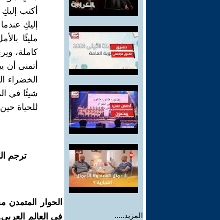
أكتب إليكِ 
إليكِ عندم
مليئًا بال
كاملة، ويرى
أتمنى أن يب
الخضراء ال
شيئًا في ال
للحياة حين
ترجم ال
الحوار المتمدن م
المزيد.....
في العالم العربي