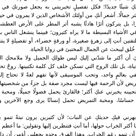
 شيئًا جديدًا؛ فكل تفصيلٍ تخبرينني به يجعل صورتكِ في 
ر جمالًا. أشعر أنكِ من أولئك الأشخاص الذين لا يمرون في حيا
رًا، بل يتركون أثرًا هادئًا يشبه أثر المطر على الأرض العطش
ي الأشياء البسيطة ما لا يراه كثيرون؛ فبينما ينشغل الناس بم
تين أنتِ إلى زهرةٍ صغيرة، أو ورقةٍ خضراء، أو تفصيلةٍ لا ينتب
خُلق ليبحث عن الجمال المختبئ في زوايا الحياة.
 أن أكثر ما شدّني إليكِ ليس طولكِ الجميل ولا ملامحكِ الت
حياة، بل تلك الروح التي تسكن خلف كل كلمة تكتبينها. روحٌ تح
كتفي بعالمٍ واحد، وتحب الموسيقى لأنها تفهم لغةً لا تحتاج إ
ريض لأن الرحمة فيها ليست مجرد صفة بل جزءٌ من شخصيتها.
بينه يخبرني عنكِ أكثر؛ فالقارئ يحمل فضولًا جميلًا، ومحبة
 حساسًا، ومحبة التمريض تحمل إنسانًا يرى وجع الآخرين و
بهرني فيكِ حديثكِ عن النبات؛ لأن كثيرين يرون نبتةً تنمو ب
 أكثر الخراب حولها، أما أنتِ فتنظرين إليها وتقولين: ما أعظم ا
 تنمو رغم الخراب. وهذا الفرق وحده يجعلني أؤمن أن داخل