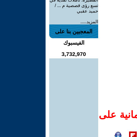
تسع رؤى قصصية م ... /
حميد عقبي
المزيد.....
المعجبين بنا على
الفيسبوك
3,732,970
انية على