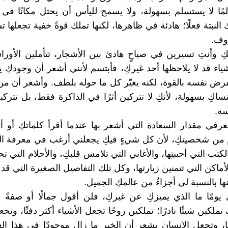
المًا لا يستسلم بسهولة، ولا يسمح لليأس أن يحتل مكانًا في ق
النبتة فعلًا؛ هادئة في ظاهرها، لكنها تملك قوةً خفية تجعلها 
وف.
يلكِ وأنتِ تسيرين في صباحٍ هادئ بين الأشجار، تتأملين الأورا
شياء قد لا يلاحظها أحد غيركِ، فأبتسم لأنني أشعر أن وجودكِ 
يفرض نفسه بالقوة، لكنه يغيّر كل ما حوله بلطف. وأشعر أن من 
ساكِ بسهولة، لأنكِ لا تتركين أثرًا في الذاكرة فقط، بل تتركي
سه.
عرفي مقدار السعادة التي أشعر بها عندما أقرأ كلماتكِ أو 
ٍ من شخصيتكِ، لأن كل شيءٍ فيكِ يجعلني أرغب في معرفة الم
تب التي أحببتِها، والأغاني التي تلامس قلبكِ، والأحلام التي ت
أماكن التي تتمنين زيارتها، وكل تلك التفاصيل الصغيرة التي قد ت
ها بالنسبة لي أجزاءٌ من عالمكِ الجميل.
 يومًا ما الذي يميزكِ عن غيركِ، فلن أقول جمالًا أو صفةً 
تملكين شيئًا نادرًا؛ تملكين روحًا تجعل الأشياء أكثر دفئًا، وت
ا، وتجعل الإنسان يشعر أن الخير ما زال موجودًا في هذا العا