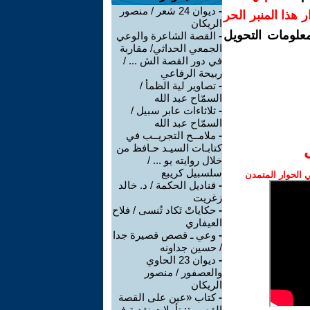
-
ديوان 24 شعر / منصور
رار هذا المنبر الحر
الريكان
معلومات التحويل
-
القصة الشاعرة والوعي
الجمعي الحداثي/ مقاربة
في دور القصة الش ... /
ربيحة الرفاعي
-
تصاوير لية الظمأ /
السمّاح عبد الله
-
ثلاثاءات عابر سبيل /
السمّاح عبد الله
-
ملامــح التجريــب في
كتابـات السيـد حـافظ من
خلال روايته يو ... /
سلسبيل كريبع
الحوار المتمدن
-
قناديل الحكمة / د. خالد
زغريت
-
حكاياتْ تَكاد تُنسى / فلاح
العيفاري
-
وعي ـ قصص قصيرة جدا
/ حسين جداونه
-
ديوان 23 الحاوي
والعصفور / منصور
الريكان
-
كتاب «عين على القصة
القصيرة: تأملات نقدية في