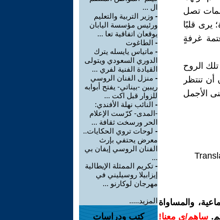
ال ...
كلمات تصل
-
وزير التربية والتعليم
يرى قلبًا
ورئيس مؤسسة اليابان
يوقعان اتفاقية تعا ...
تمة غرفةٍ
-
الطاغوت
-
ماتياس يايسله يترك
الدوري السعودي ويتولى
 تلك الروح
القيادة الفنية لفري ...
-
منزل الفنان الروسي
 أن تنتظر
ريبين -بيناتي- يفتح أبوابه
عنى الأجمل
للزوار قبل اكت ...
-
النائب نهلة الأفندي:
-المدى- كرّست الإعلام
الحر ورسخت ثقافة ...
-
لوحات تروي الحكايات..
معرض يحتفي بإرث
الفنان الروسي إيفان بي
Transl
...
-
تكريم الممثلة الإيطالية
إيزابيلا روسيليني في
مهرجان لوكارنو ...
المزيد.....
اعية، والمساواة
م.
ساهم/ي معنا!
كتب ودراسات