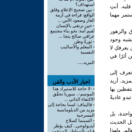
استهداف؟
لبه. أنتِ
-
بين ضجيج الإعلام وقلق
تستمر مهما
الواقع: قراءة في أزمة
الغاز وصعود الأس ...
-
حين نرتقي بالإنسان
ق والزهور
نُقيم أمة: نحو بناء مجتمع
عراقي صالح يتجا ...
يشبه وجود
-
ثورةُ وطن
-
المعلم والأساليب
يعرفكِ لا
النفسية
ن أثرًا في
المزيد.....
أتعرف إلى
زيد. أريد
اخبار الأدب والفن
حتفظين بها
-
-لا حاجة للاستيراد هذا
الموسم-.. سوريا تحقّق
بدو عاديةً
الاكتفاء الذاتي ...
-
قاليباف: لسنا بحاجة إلى
مزيد من الدبلوماسية
واحدة، بل
المسرحية
-
السينما كسلاح
جعل الحديث
أيديولوجي.. كيف يؤطر
لم. ولهذا
فيلم -المواطن المنتقم-