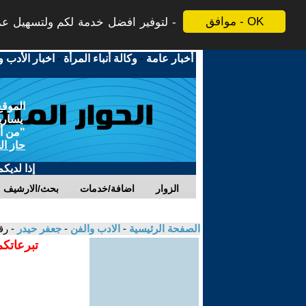
موافق - OK
لتوفير افضل خدمة لكم ولتسهيل عملي
أخبار عامة
-
وكالة أنباء المرأة
-
اخبار الأدب و
الموقع
يسارية
"من أج
حاز ال
إذا لديك
الزوار
اضافة/خدمات
بحث/الارشيف
الصفحة الرئيسية
-
الادب والفن
-
جعفر حيدر
- رق
تبرعاتكم