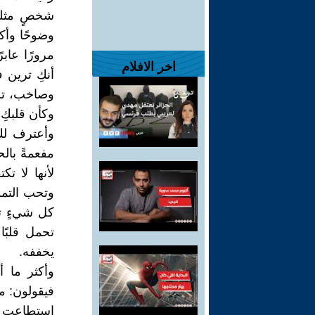
شخصٍ مثلكِ
وضوحًا وأكث
مرورًا عاب
اخر الافلام
أنكِ ترين ف
وصاخب، تلتف
وكأن قلبكِ 
وأعترف لكِ
مفعمةً بال
لأنها لا ت
وتحب التم
كل شيءٍ تح
تحمل قلبًا
يخففه.
وأكثر ما أ
فيقولون: ما
استطاعت أن