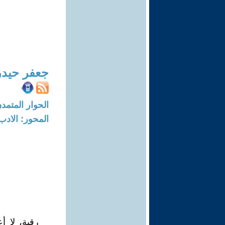
جعفر حيدر
الحوار المتمدن-العدد: 8734 - 26
المحور: الادب
رقية، لا 