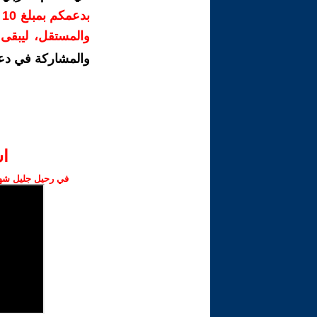
ب
والمستقل، ليبقى ص
والمشاركة في دع
ا‫
في رحيل جليل شهبا