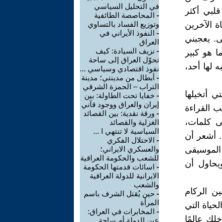
في التحليل السياسي
قلبي أكثر
-
المحاصصة الطائفية
ة الآخرين
وتوزيع الفساد بالتساوي
-
النفوذ الأيراني في
ى. يعجبني
العراق
-
نزيف السيادة: كيف
ا هو كبير
تحوّل العراق إلى ساحة
ه لها أحد،
نفوذ اقتصادي وسياسي ...
-
أبطال من مدينتي؛ مدينة
التراب – الحمزة الشرقي
ي أتخيلها
-
خفايا تحت الطاولة: بين
إيران والعراق ووجود قآني
ب القراءة
-
ورقة نقدية: بين القصائد
لى كلمات،
الغزلية والقصائد
السياسية لا تنتهي ا ...
 أشعر أن
-
الاحتلال الفكري
 الموسيقى
والعسكري الايراني؛
للشعب والحكومة العراقية
يحاول أن
-
اسائات قدمتها الحكومة
الايرانية للدولة العراقية
والشعب
ين الركام
-
حين يُقتل الشرف باسم
المرأة
لحياة التي
-
المخابرات في العراق:
كِ عالمًا
عين الدولة أم ساحة