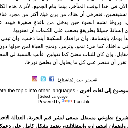
الآن في هذا الوقت المتأخر، بينما ينام الجميع، لأترك هذه ال
ا تستيقظين، فتعرفي أن هناك من يرى فيكِ أكثر من مجرد فتاة؛ 
أمل، وروحًا تشبه الضوء حين يدخل من نافذةٍ صغيرة فيبدد ع
 إنسانةً جميلةً بطريقةٍ يصعب على الكلمات أن تحتويها.
دأ يومكِ بابتسامة، وأن ترافقكِ السكينة أينما ذهبتِ، وأن تبقى
تي بداخلكِ كما هي؛ تنمو، وتزهر، وتمنح الحياة لمن حولها دون
مقابل. وإن كان للنبات معنىً كما تقولين، فأنتِ بالنسبة لي الم
 تقرر أن تنتصر على كل ما يحاول أن يطفئ نورها.
#جعفر_حيدر (هاشتاغ)
موضوع إلى لغات أخرى -
ate the topic into other languages
Powered by
Translate
شروع تطوعي مستقل يسعى لنشر قيم الحرية، العدالة الاجتم
. ولضمان استمراره واستقلاليته، يعتمد بشكل كامل على دعمك