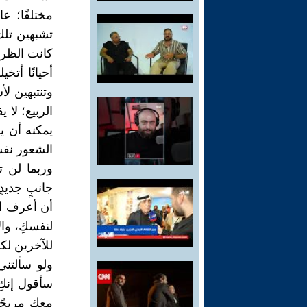
مختلفًا؛ ع
تشبهين تلك 
كانت الظر
أحيانًا أتخ
وتنتبهين لأ
الربيع؛ لا 
يمكنه أن ين
الشعور نف
وربما لن ت
جانبٍ جديد
أن أعرف الك
لنفسكِ، وال
للآخرين لكن
ولو سألتني
سأقول إنكِ 
معكِ مريحً