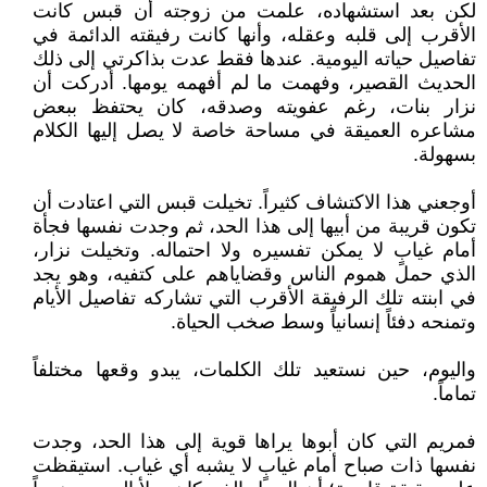
لكن بعد استشهاده، علمت من زوجته أن قبس كانت
الأقرب إلى قلبه وعقله، وأنها كانت رفيقته الدائمة في
تفاصيل حياته اليومية. عندها فقط عدت بذاكرتي إلى ذلك
الحديث القصير، وفهمت ما لم أفهمه يومها. أدركت أن
نزار بنات، رغم عفويته وصدقه، كان يحتفظ ببعض
مشاعره العميقة في مساحة خاصة لا يصل إليها الكلام
بسهولة.
أوجعني هذا الاكتشاف كثيراً. تخيلت قبس التي اعتادت أن
تكون قريبة من أبيها إلى هذا الحد، ثم وجدت نفسها فجأة
أمام غيابٍ لا يمكن تفسيره ولا احتماله. وتخيلت نزار،
الذي حمل هموم الناس وقضاياهم على كتفيه، وهو يجد
في ابنته تلك الرفيقة الأقرب التي تشاركه تفاصيل الأيام
وتمنحه دفئاً إنسانياً وسط صخب الحياة.
واليوم، حين نستعيد تلك الكلمات، يبدو وقعها مختلفاً
تماماً.
فمريم التي كان أبوها يراها قوية إلى هذا الحد، وجدت
نفسها ذات صباح أمام غيابٍ لا يشبه أي غياب. استيقظت