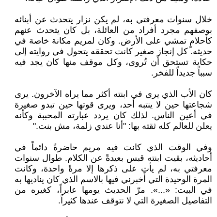
خلال سنوات معرفتي به، لم يكن نزار يتحدث عن أبنائه
بوصفهم مجرد أفراد من العائلة، بل كان يتحدث عنهم
كأحلامٍ تمشي على الأرض. وكان لمريم مكانة خاصة في
حديثه. كل إنجاز صغير كانت تحققه يتحول في روايته إلى
حكاية تستحق أن تُروى، وكل موقف منها كان يجد فيه
سبباً جديداً للفخر.
كان الأب الذي يرى في ابنته أكثر مما يراه الآخرون. يرى
شجاعتها حين لا ينتبه أحد، ويرى قوتها حين تبدو صغيرة
في أعين الناس. لذلك كان يردد عبارته المحببة وكأنه
يعلن للعالم كله ثقته بها: "أنا عندي زلمة، مش بنت."
وفي الوقت الذي كانت فيه مريم حاضرةً دائماً في
أحاديثه، بقيت ابنته قبس بعيدةً عن الكلام. طوال سنوات
معرفتي به، لم يأتِ على ذكرها إلا مرةً واحدة، وكانت
المرة الوحيدة التي أخبرني فيها بالاسم الذي كان يناديها به
في البيت: «...». مرّ الحديث يومها عابراً، كغيره من
التفاصيل الصغيرة التي لا نتوقف عندها كثيراً.