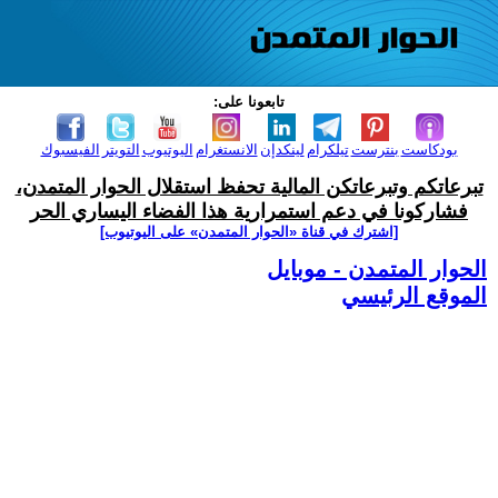
تابعونا على:
بودكاست
بنترست
تيلكرام
لينكدإن
الانستغرام
اليوتيوب
التويتر
الفيسبوك
تبرعاتكم وتبرعاتكن المالية تحفظ استقلال الحوار المتمدن،
فشاركونا في دعم استمرارية هذا الفضاء اليساري الحر
[اشترك في قناة ‫«الحوار المتمدن» على اليوتيوب]
الحوار المتمدن - موبايل
الموقع الرئيسي