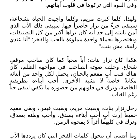
وفي القوة التي تركوها في قلوب أبنائهم.
ولهذا، كلما كبرت مريم، وكلما واجهت الحياة بشجاعة،
سيبقى جزءٌ من نزار حاضراً فيها. سيبقى ذلك الأب الذي
آمن بابنته إلى حد أنه كان يراها أكبر من كل التصنيفات،
ويختصرها بجملة واحدة مملوءة بالحب والفخر: "أنا عندي
زلمة، مش بنت."
هكذا كان نزار بنات؛ أباً محباً كما كان صاحب موقفٍ
شجاع. وخلف صوته الصاخب في مواجهة الظلم، كان
هناك قلب أبٍ مفعم بالحنان، يحمل لكل واحد من أبنائه
مكانةً خاصة لا تشبه الأخرى. أحب أبناءه بطريقته
الخاصة، وترك في قلوبهم من حضوره ما يكفي ليبقى حياً
رغم الغياب.
رحل نزار بنات، وبقيت مريم، وبقيت قبس، وبقي معهم
جميعاً إرث أبٍ أحب أبناءه بصدق، وأحب وطنه بصدق،
وترك في كليهما أثراً لا يمحوه الزمن.
وما أقسى أن تتحول كلمات الفخر التي كان يرددها الأب