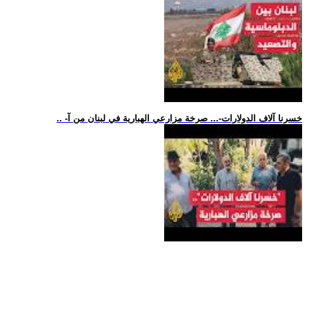
.. -خسرنا آلاف الدولارات-... صرخة مزارعي الهبارية في لبنان من آ