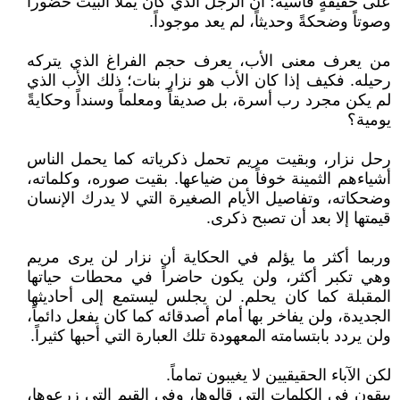
على حقيقةٍ قاسية؛ أن الرجل الذي كان يملأ البيت حضوراً
وصوتاً وضحكةً وحديثاً، لم يعد موجوداً.
من يعرف معنى الأب، يعرف حجم الفراغ الذي يتركه
رحيله. فكيف إذا كان الأب هو نزار بنات؛ ذلك الأب الذي
لم يكن مجرد رب أسرة، بل صديقاً ومعلماً وسنداً وحكايةً
يومية؟
رحل نزار، وبقيت مريم تحمل ذكرياته كما يحمل الناس
أشياءهم الثمينة خوفاً من ضياعها. بقيت صوره، وكلماته،
وضحكاته، وتفاصيل الأيام الصغيرة التي لا يدرك الإنسان
قيمتها إلا بعد أن تصبح ذكرى.
وربما أكثر ما يؤلم في الحكاية أن نزار لن يرى مريم
وهي تكبر أكثر، ولن يكون حاضراً في محطات حياتها
المقبلة كما كان يحلم. لن يجلس ليستمع إلى أحاديثها
الجديدة، ولن يفاخر بها أمام أصدقائه كما كان يفعل دائماً،
ولن يردد بابتسامته المعهودة تلك العبارة التي أحبها كثيراً.
لكن الآباء الحقيقيين لا يغيبون تماماً.
يبقون في الكلمات التي قالوها، وفي القيم التي زرعوها،