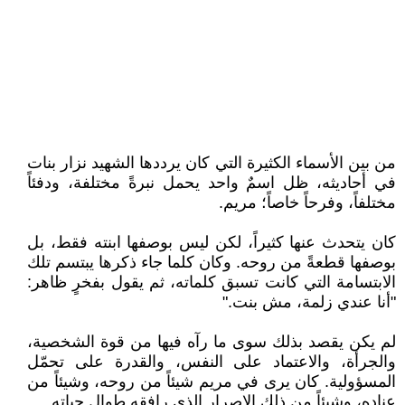
من بين الأسماء الكثيرة التي كان يرددها الشهيد نزار بنات
في أحاديثه، ظل اسمٌ واحد يحمل نبرةً مختلفة، ودفئاً
مختلفاً، وفرحاً خاصاً؛ مريم.
كان يتحدث عنها كثيراً، لكن ليس بوصفها ابنته فقط، بل
بوصفها قطعةً من روحه. وكان كلما جاء ذكرها يبتسم تلك
الابتسامة التي كانت تسبق كلماته، ثم يقول بفخرٍ ظاهر:
"أنا عندي زلمة، مش بنت."
لم يكن يقصد بذلك سوى ما رآه فيها من قوة الشخصية،
والجرأة، والاعتماد على النفس، والقدرة على تحمّل
المسؤولية. كان يرى في مريم شيئاً من روحه، وشيئاً من
عناده، وشيئاً من ذلك الإصرار الذي رافقه طوال حياته.