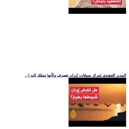
.. المدير التنفيذي لمركز صوفان: إيران تتصرف وكأنها تمتلك اليد ا