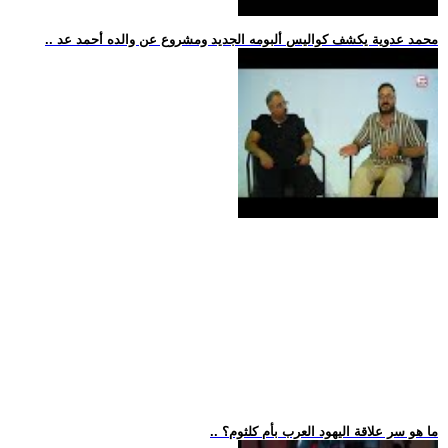
.. محمد عدوية يكشف كواليس ألبومه الجديد ومشروع عن والده أحمد عد
.. ما هو سر علاقة اليهود العرب بأم كلثوم؟