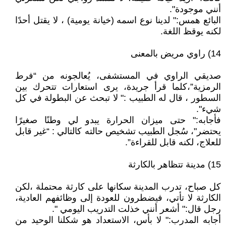
أنني موجودة".
البائع همس:" لدينا نوع اسمه (خيانة يومية) ، لا يقتل أحدًا
لكنه يوقظ اللغة.
14) راوي مريض بالمعنى
صديقي الراوي في المستشفى، يُعالجونه من “فرط
الرمزية”،كلما قرأ جريدة، يرى استعارات تتحرك بين
السطور ، قال له الطبيب :" لا تبحث عن البطولة في كل
شيء".
فأجابه:" حتى ميزان الحرارة يبدو لي وطنًا صغيرًا
يحتضر"، سُجل الطبيب تشخيص حالته كالتالي : “غير قابل
للعلاج، لكنه قابل للقراءة”.
15) مدينة تتظاهر بالكارثة
كل صباح، تدرب المدينة سكانها على كارثة محتملة ،لكن
الكارثة لا تأتي، فيضطرون للعودة إلى وظائفهم العادية،
رجل قال:" أشعر أنني خذلت التدريب اليومي ".
أجابه المدرب:" لا بأس، الاستعداد هو شكلنا الوحيد من