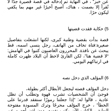
عن خبز” ، في النهاية تم إدخاله في قصة قصيرة جدًا لا
تُقرأ إلا بصمت ، هناك، أصبح أخيرًا غير مهم بما يكفي
ليكون حرًا.
5) حكاية فقدت قضيتها
قصة بدأت بقضية وطنية كبرى، لكنها انشغلت بتفاصيل
صغيرة:فتاة تخاف من الهاتف، رجل ينسى اسمه، قط
يبحث عن نافذة. المحررون الغاضبون كتبوا في الهامش:
“لا قضية هنا”، لكن القارئ لاحظ أن البلاد ظهرت كاملة
في ارتباكهم اليومي.
6) المؤلف الذي دخل نصه
دخل المؤلف قصته ليجعل الأبطال أكثر بطولة،
فوجئ أن الشخصيات تشرب قهوة وتطلب أن تظل
عادية ، قالوا له: “إذا جعلتنا رموزًا سنفقد قدرتنا على
الخطأ” ، خرج المؤلف محرجًا وترك المسودة مفتوحة
النهاية ، الكتاب الآن يكتب نفسه، دون إذن أحد و عن