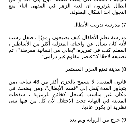
ابطال يثرثرون ان لعبة الزهر في المقهى اثناء منع
التجول احد اشكال البطولة.
7) مدرسة تدريب الأبطال
مدرسة تعلم الأطفال كيف يصبحون رموزًا ، طفل رسب
لأنه كان يسأل عن واجباته المنزلية أكثر من الأساطير ،
المعلم كتب في تقريره: “يعاني من إنسانية مفرطة” ، تم
تصنيفه لاحقًا كـ“عنصر مقاوم غير درامي”.
8) مدينة تمنع الحزن المستمر
قانون المدينة: لا يسمح بالحزن أكثر من 48 ساعة ،من
يتجاوز المدة يُنقل إلى “قسم الأبطال”، ومن يضحك في
مكان غير مناسب يُسجل كخائن للرمزية ، سقطت
المدينة في النهاية تحت الاحتلال لأن كل من فيها تبنى
نظرية ان يكون عاديا.
9) خرج من الرواية ولم يعد