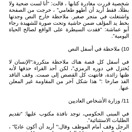
شخصية قررت مغادرة كتابها ، قالت: “أنا لست ضحية ولا
بطلًا، فقط أريد أن أطهو طعامي” ، خرجت من الصفحة
واشتغلت في متجر صغير. ملاحظة خارج النص وجدتها
بخط يد المؤلف ضمن حاشية وتحت صورة للشهيدة رجاء
أبو عماشة: “فقدت السيطرة على الواقع لصالح الحياة
اليومية”.
10) ملاحظة في أسفل النص
في أسفل كل قصة هناك ملاحظة متكررة:“الإنسان لا
يُختزل في دوره الرمزي”، لكن أحد القراء حذفها لأنه
ظنها زائدة، فانتهت كل القصص إلى صمت. وقف الناقد
الفذ صارخا :" هذا شكل آخر من المقاومة غير المعلن
عنها.
11/ وزارة الأشخاص العاديين
في المبنى الحكومي، توجد نافذة مكتوب عليها: “تقديم
الطلبات الاستثنائية”.
الرجل وقف أمام الموظف وقال:" أريد أن أكون عاديًا" ،