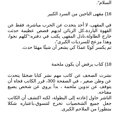
السلام".
16) مقهى الناجين من السرد الكبير
في المقهى، لا أحد يتحدث عن الحرب مباشرة، فقط عن
القهوة الباردة،كل الزبائن لديهم قصص عظيمة حدثت
خارج الطاولة،نادل المقهى يكتب في دفتره:“كلهم نجوا،
وهذا مزعج للسرديات الكبرى”،
ثم يكسر كوبًا عمدًا كي يشعر أن شيئًا مهمًا حدث.
18) كتاب يرفض أن يكون ملحمة
نشرت الصحف عن كاتب مهم نشر كتابا ضخمًا يتحدث
عن وطن صغير ، في الصفحة 300، قرر الكاتب فجاة أن
يتوقف عن تدوين ملحمة ، بدأ يروي عن شخص يضيع
مفتاحه.
الناشر حاول إعادته إلى البطولة، لكنه اكتشف أن الكاتب
جعل جميع الشخصيات تخرج لتتسوق،باعتباره شكلا
متطورا من الملاحم الكبرى.