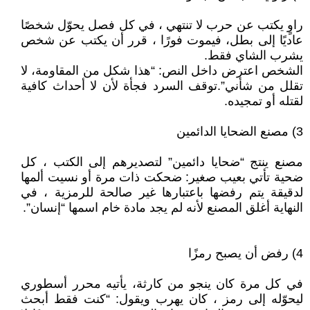
راوٍ يكتب عن حرب لا تنتهي ، في كل فصل يحوّل شخصًا
عاديًا إلى بطل، فيموت فورًا ، قرر أن يكتب عن شخص
يشرب الشاي فقط.
الشخص اعترض داخل النص: “هذا شكل من المقاومة، لا
تقلل من شأني”.توقف السرد فجأة لأن لا أحداث كافية
لقتله أو تمجيده.
3) مصنع الضحايا الدائمين
مصنع ينتج “ضحايا دائمين” لتصديرهم إلى الكتب ، كل
ضحية تأتي بعيب صغير: ضحكت ذات مرة أو نسيت ألمها
لدقيقة يتم رفضها باعتبارها غير صالحة للرمزية ، في
النهاية أغلق المصنع لأنه لم يجد مادة خام اسمها “إنسان”.
4) رفض أن يصبح رمزًا
في كل مرة كان ينجو من كارثة، يأتيه محرر أسطوري
ليحوّله إلى رمز ، كان يهرب ويقول: “كنت فقط أبحث