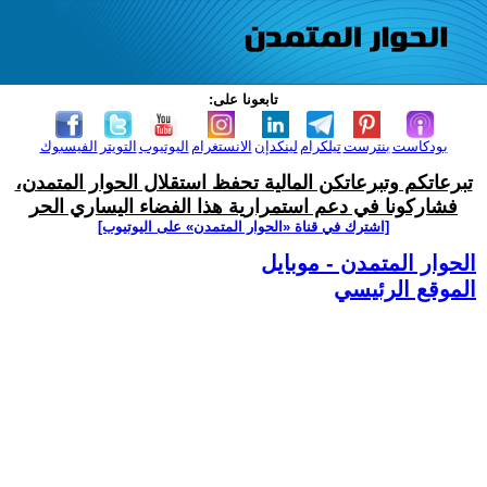
تابعونا على:
بودكاست
بنترست
تيلكرام
لينكدإن
الانستغرام
اليوتيوب
التويتر
الفيسبوك
تبرعاتكم وتبرعاتكن المالية تحفظ استقلال الحوار المتمدن،
فشاركونا في دعم استمرارية هذا الفضاء اليساري الحر
[اشترك في قناة ‫«الحوار المتمدن» على اليوتيوب]
الحوار المتمدن - موبايل
الموقع الرئيسي