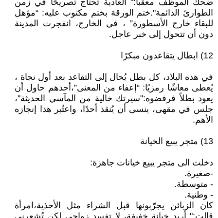
ضحك الموظف معقبا:" العادية تحتاج تصريحًا في زمن
الطوارئ الدائمة".ختم الورقة بختم مكتوب عليه: “مؤهل
للبقاء خارج الأسطورة” ، في الخارج، انفجرت المدينة
دون أن تتحول إلى خبر عاجل.
12) ابطال يتقاعدون مبكرًا
في هذه البلاد، كل بطل يُحال إلى التقاعد بعد أول نجاة ،
يُعطى معاشًا رمزيًا: “إعفاء من المعنى”،أحدهم حاول أن
يعود بطلاً فرفضوه:"سيرتك خالية من المآسي الحديثة"،
جلس في مقهى، ينسى أن يُنقذ أحدًا، واعتُبر هذا إنجازه
الأهم.
13) متجر يبيع الخيانة
دخلت الى متجر يبيع خيانات جاهزة:
-صغيرة.
- متوسطة.
- وطنية.
كان الزبائن يجرّبونها قبل الشراء مثل الأحذية،امرأة
قالت:" أريد خيانة خفيفة، لا تفسد زواجي لكن تُشعرني