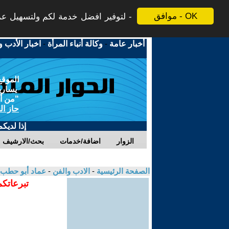
موافق - OK
لتوفير افضل خدمة لكم ولتسهيل عملي
أخبار عامة
-
وكالة أنباء المرأة
-
اخبار الأدب و
الموقع
يسارية
"من أج
حاز ال
إذا لديك
الزوار
اضافة/خدمات
بحث/الارشيف
الصفحة الرئيسية
-
الادب والفن
-
عماد أبو حطب
تبرعاتكم