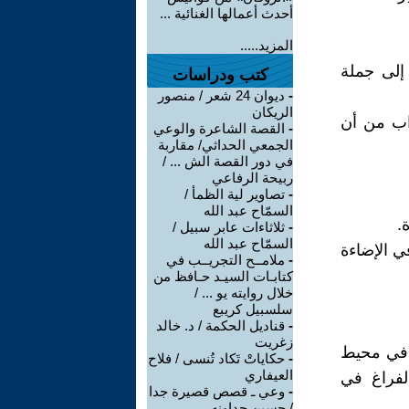
أحدث أعمالها الغنائية ...
المزيد.....
إلى جملة
كتب ودراسات
-
ديوان 24 شعر / منصور
الريكان
واب من أن
-
القصة الشاعرة والوعي
الجمعي الحداثي/ مقاربة
في دور القصة الش ... /
ربيحة الرفاعي
-
تصاوير لية الظمأ /
السمّاح عبد الله
.
-
ثلاثاءات عابر سبيل /
السمّاح عبد الله
ي الإضاءة
-
ملامــح التجريــب في
كتابـات السيـد حـافظ من
خلال روايته يو ... /
سلسبيل كريبع
-
قناديل الحكمة / د. خالد
زغريت
، في محيط
-
حكاياتْ تَكاد تُنسى / فلاح
العيفاري
لفراغ في
-
وعي ـ قصص قصيرة جدا
/ حسين جداونه