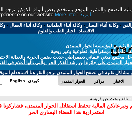
ة التصفح والنشر، الموقع يستخدم بعض أنواع الكوكيز نرجو النق
More info - المزيد
experience on our website
الفن
-
وكالة أنباء اليسار
-
وكالة أنباء العلمانية
-
وكالة أنباء العمال
-
وكا
الاقتصاد
-
اخبار الطب والعلوم
 الرئيسي لمؤسسة الحوار المتمدن
، علمانية، ديمقراطية، تطوعية وغير ربحية
ل مجتمع مدني علماني ديمقراطي حديث يضمن الحرية والعدالة الاجتم
حوار المتمدن على جائزة ابن رشد للفكر الحر والتى نالها أعلام في الفك
م مشاكل تقنية في تصفح الحوار المتمدن نرجو النقر هنا لاستخدام الموقع
كوردي
English
الاخبار
مراكز
الحوار المتمدن
- ناقد يبحث عن فريسة
 وتبرعاتكن المالية تحفظ استقلال الحوار المتمدن، فشاركونا 
استمرارية هذا الفضاء اليساري الحر