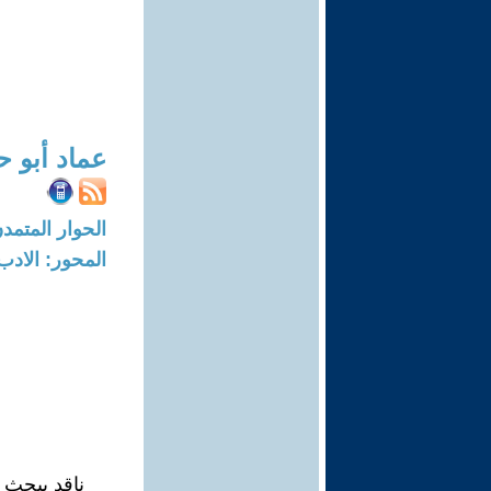
عماد أبو 
الحوار المتمدن-العدد: 8733 - 26
المحور: الادب
ناقد يبحث