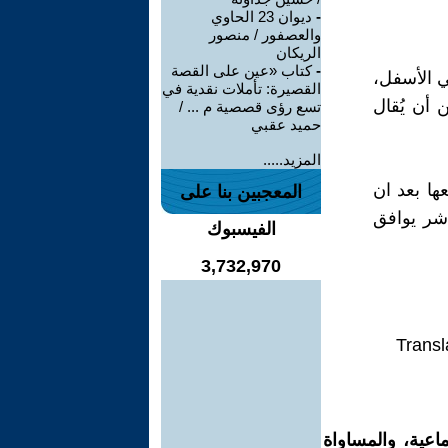
-
ديوان 23 الحاوي
والعصفور / منصور
الريكان
-
كتاب «عين على القصة
ي الأسفل،
القصيرة: تأملات نقدية في
 أن يُقال
تسع رؤى قصصية م ... /
حميد عقبي
المزيد.....
ا بعد ان
المعجبين بنا على
اشر يوافق
الفيسبوك
3,732,970
Transl
اعية، والمساواة