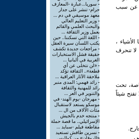
-
سوريا...عبارة -المعازف
ث عن سبب
حرام- تنشر على جدار
معهد موسيقي في دم ...
-
وزير التعليم العالي
والبحث العلمي والقائم
بعمل وزير الثقافة ...
-
اللغة التي تسكننا.. حين
الأشياء ،
يكتب اللسان سيرة العقل
-
مراجعات جديدة تكشف
لا تنحرف
حقيقة فشل الاستخبارات
الغربية في ألبانيا ...
-
«لن نتخلى عن أي
قطعة».. الثقافة تؤكد
ملاحقة الآثار العراقية ...
-
رائد فهمي: المدى منبر
اصة، تحت
رائد للمهنية والثقافة
فتح شيئاً
والتنوير في العر ...
-
مهرجان -يوم الهند- في
موسكو يستعد لاستقبال
مئات الآلاف من ال ...
-
منتجه خدم بالجيش
الإسرائيلي.. ما قصة حملة
مقاطعة فيلم -سبايد ...
ارج.
-
نسرين طافش تستعيد
ر.
«الروقان» من كواليس