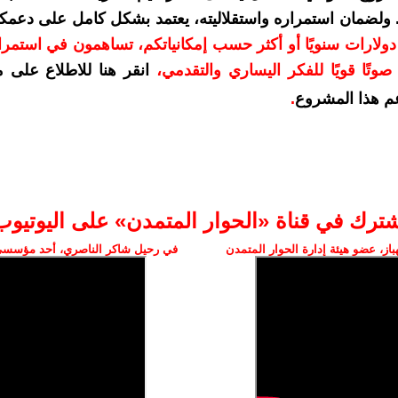
. ولضمان استمراره واستقلاليته، يعتمد بشكل كامل على دعمك
دعمكم بمبلغ 10 دولارات سنويًا أو أكثر حسب إمكانياتكم، تساهمون في استم
وتًا قويًا للفكر اليساري والتقدمي
،
انقر هنا للاطلاع على 
م هذا المشروع
.
شترك في قناة «الحوار المتمدن» على اليوتيوب
ز، عضو هيئة إدارة الحوار المتمدن
في رحيل شاكر الناصري، أحد مؤسسي 