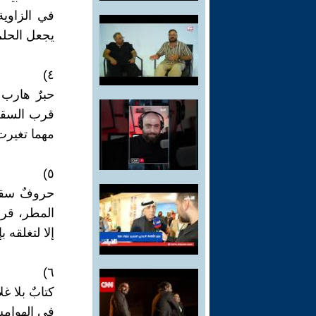
في الزاوي
يجعل الحلم 
٤)
حبرٌ هارب 
قرب السقف
مهما تغيرت 
٥)
حروفٌ سقطت
المطر، قرا
إلا لتغلقه ب
٦)
كتابٌ بلا غ
في الهوامش