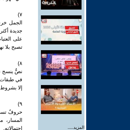
٧)
الجمل خرج
جديدة أكثر 
على العتبا
تصبح بلا نها
٨)
نصٌّ ينسج 
في طبقات ج
إلا بشروط.
٩)
حروفٌ تسبح
المسار، م
المزيد.....
احتمالاته.