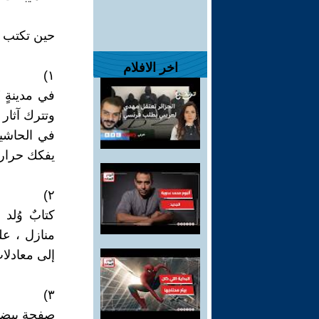
حين تكتب ال
اخر الافلام
١)
في مدينةٍ 
وتترك آثار 
في الحاشية
يفكك حرارة
٢)
كتابٌ وُلد
منازل ، ع
إلى معادلات
٣)
صفحة بيضاء