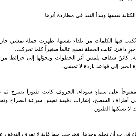
كتابة نفسها ويبدأ النقد في مطاردة أثرها
تُكتب فيها الكلمات من تلقاء نفسها، ظهرت جملة تمشي خار
حبرٍ دافئ. كانت الجملة تصنع عالماً صغيراً كلما تحركت.
، كائنٌ شفاف يلمس أثر الخطوات ويحوّلها إلى خرائط من ا
 الحبر إلى قواعد باردة لا تمشي.
 مفتوحاً على سماءٍ سوداء، الحروف كانت طيوراً تصرخ ثم 
لى أطراف السطح، إشارات دقيقة تقيس سرعة الصراخ وتحوّ
 لا تسكنها الطيور.
 قررت أن تحلم وحدها، فخرجت منها غابة لا تعرف التوقف عن