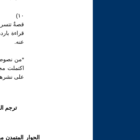
١٠)
قصةٌ تتسرب
قراءة باردة
عنه.
*من نصوص 
اكتملت مجم
على نشرها
ترجم ال
الحوار المتمدن م