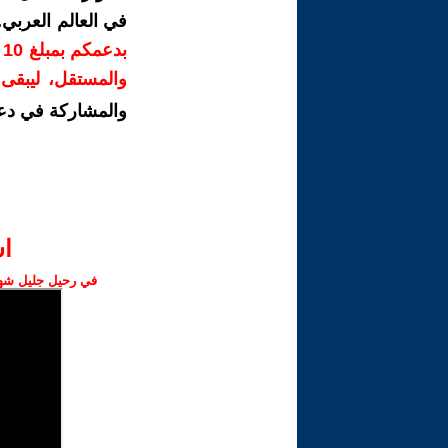
في العالم العربي
ب
والمستقل، ليبقى ص
والمشاركة في دع
ا‫
في رحيل جليل شهبا