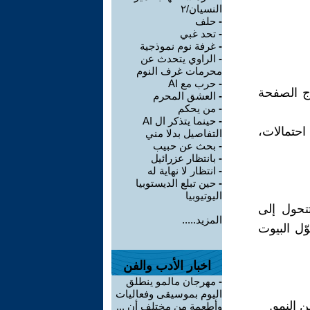
النسيان/٢
-
حلف
-
تحد غبي
-
غرفة نوم نموذجية
-
الراوي يتحدث عن
محرمات غرف النوم
-
حرب مع AI
ج الصفحة
-
العشق المحرم
-
من يحكم
-
حينما يتذكر ال AI
حتمالات،
التفاصيل بدلا مني
-
بحث عن حبيب
-
بانتظار عزرائيل
-
انتظار لا نهاية له
-
حين تبلع الديستوبيا
اليوتيوبيا
تتحول إلى
المزيد.....
ل البيوت
اخبار الأدب والفن
-
مهرجان مالمو ينطلق
اليوم بموسيقى وفعاليات
 النمو.
وأطعمة من مختلف أن ...