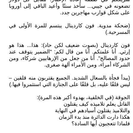
تضعونه في جيبي... سآخذ سنتًا وأعيد الباقي إلى أوروبا
على شكل قوارب مهاجرين جدد.
(ضحكة مدوية. فون كاردينال يبتسم للمرة الأولى في
المسرحية.)
فون كاردينال (بصوت ضعيف لكن حاد): هذا... هذا هو
إرثي. أنا علمتكم. أنا من قال لكم: "الضمير يتوقف عند
حدود المصالح". أنا من جعل من الإرهابيين شركاء، ومن
الشركاء أمراء، ومن الأمراء آلهة صغرى.
(يبدأ فجأة بالسعال الشديد. الجميع يقتربون منه قلقين –
ليس قلقًا عليه، بل قلقًا على الجنازة التي استثمروا فيها.)
الجوقة (في الخلفية، بهدوء أكبر هذه المرة):
القاتل يعلم تلاميذه كيف يقتلون
والتلاميذ يقتلون أسيادهم في النهاية
هكذا دارت الدائرة منذ بدء الزمان
فلماذا تتعجبون أيها السادة؟