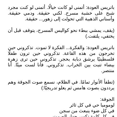
باتريس العودة: أتمنى لو كانت خيالًا. أتمنى لو كنت مجرد
شبح على خشبة مسرح. لكني حقيقة. ودمي حقيقة.
وأسناني الذهبية التي تحولت إلى زهور... حقيقة.
(يقف، يمشي ببطء نحو كواليس المسرح، يتوقف قبل أن
يختفي، يلتفت.)
باتريس العودة: والفكرة... الفكرة لا تموت. تذكروني حين
تخرجون من هذه القاعة. تذكروني حين ترون طفلًا
فلسطينيًا يرشق دبابة بحجر. تذكروني حين ترى زهرة
بيضاء تنبت بين الخراب. تذكروني. فأنا لست ميتًا. أنا
منتصر.
(تطفأ الأنوار تمامًا. في الظلام، نسمع صوت الجوقة وهم
يرددون بصوت هامس ثم يعلو تدريجيًا:)
الجوقة:
لومومبا حي في كل ثائر
في كل ضوء ينبعث من سجن
في كل كلمة تكسر جدار الصمت