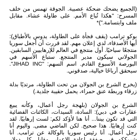
(الجميع يضحك ضحكة عصبية. الجوقة تهمس من خلف
المسرح: "هكذا تُباع الأمم. على طاولة عشاء. مقابل
ملف وابتسامة.")*
بوكو ترامب (يقف فجأة على الطاولة، يدوس بالأطباق):
أيها الأصدقاء، لدي إعلان مهم. لقد قررت أن أجعل سوريا
منتجعًا سياحيًا. أول منتجع في العالم للإرهابيين السابقين.
الجولاني سيكون مدير المنتجع. ستباع الأسهم في
البورصة الأسبوع القادم. اسم السهم: "JIHAD INC".
سيحقق أرباحًا خيالية، صدقوني.
(يخرج الشرع بن الجولان من تحت الطاولة، مرتديًا بدلة
زرقاء وربطة عنق حمراء، يحمل حقيبة جلدية.)
الشرع بن الجولان (بلهجة رجل أعمال، وكأنه يبيع
عقارات في دبي): السادة، السيدات، الكائنات الفضائية
التي قد تكون بيننا... أنا هنا لأؤكد لكم: لست إرهابيًا. لقد
كنت إرهابيًا. هذا صحيح. لكن الماضي مضى. واليوم أنا
رجل أعمال. أنا رئيس سوريا بالوكالة عن ترامب. أنا
شريككم في صفقة إعادة الإعمار. مقابل كل دولار