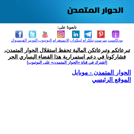
تابعونا على:
بودكاست
بنترست
تيلكرام
لينكدإن
الانستغرام
اليوتيوب
التويتر
الفيسبوك
تبرعاتكم وتبرعاتكن المالية تحفظ استقلال الحوار المتمدن،
فشاركونا في دعم استمرارية هذا الفضاء اليساري الحر
[اشترك في قناة ‫«الحوار المتمدن» على اليوتيوب]
الحوار المتمدن - موبايل
الموقع الرئيسي