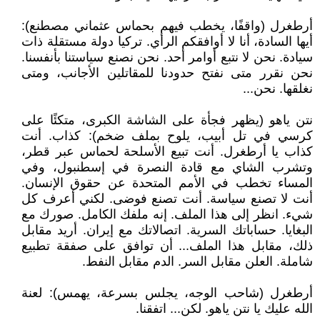
أرطغرل (واقفًا، يخطب فيهم بحماس عثماني مصطنع):
أيها السادة، أنا لا أوافقكم الرأي. تركيا دولة مستقلة ذات
سيادة. نحن لا نتبع أوامر أحد. نحن نصنع سياستنا بأنفسنا.
نحن نقرر متى نفتح حدودنا للمقاتلين الأجانب، ومتى
نغلقها. نحن...
نتن ياهو (يظهر فجأة على الشاشة الكبرى، متكئًا على
كرسي في تل أبيب، يلوح بملف ضخم): كذاب. أنت
كذاب يا أرطغرل. أنت تبيع الأسلحة لحماس عبر قطر،
وتشرب الشاي مع قادة النصرة في إسطنبول، وفي
المساء تخطب في الأمم المتحدة عن حقوق الإنسان.
أنت لا تصنع سياسة. أنت تصنع فوضى. لكني أعرف كل
شيء. انظر إلى هذا الملف. إنه ملفك الكامل. صورك مع
البغايا. حساباتك السرية. اتصالاتك مع إيران. أريد مقابل
ذلك، مقابل هذا الملف... أن توافق على صفقة تطبيع
شاملة. العلن مقابل السر. الدم مقابل النفط.
أرطغرل (شاحب الوجه، يجلس بسرعة، يهمس): لعنة
الله عليك يا نتن ياهو. لكن... اتفقنا.