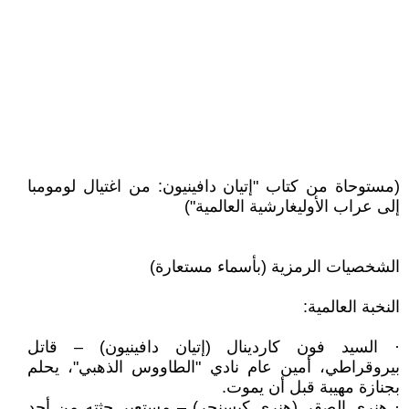
(مستوحاة من كتاب "إتيان دافينيون: من اغتيال لومومبا
إلى عراب الأوليغارشية العالمية")
الشخصيات الرمزية (بأسماء مستعارة)
النخبة العالمية:
· السيد فون كاردينال (إتيان دافينيون) – قاتل
بيروقراطي، أمين عام نادي "الطاووس الذهبي"، يحلم
بجنازة مهيبة قبل أن يموت.
· هنري الصقر (هنري كيسنجر) – مستعير جثته من أحد