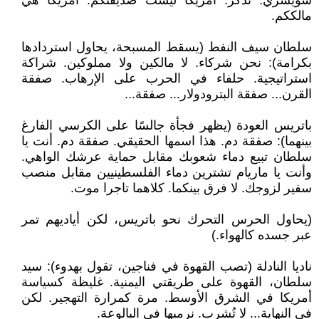
سويسري. تذكر: أمريكا ليست صديقتكم. أمريكا هي
مالككم.
سلطان سيف النفط (يسقط المسبحة، يحاول استردادها
بكرامة): نحن شركاء. لا مالكين ولا مملوكين. شراكة
استراتيجية. حلفاء في الحرب على الإرهاب. صفقة
القرن... صفقة البترودولار... صفقة...
باتريس العودة (يظهر فجأة جالسًا على الكرسي الفارغ
بينهما): صفقة دم. هذا اسمها الحقيقي. صفقة دم. أنت يا
سلطان تبيع دماء شعوبك مقابل حماية عرشك الواهي.
وأنت يا ماريام تشترين دماء الفلسطينيين مقابل منصب
سفير لزوجك. لا فرق بينكما. كلاهما تاجرا موت.
(يحاول الحرس التحرك نحو باتريس، لكن أياديهم تمر
عبر جسده كالهواء.)
ناديا النادلة (تصب القهوة في فناجين، تقول بهدوء): سيد
سلطان، القهوة على طريقتي اليمنية. غليظة كسياسة
أمريكا في الشرق الأوسط. مرة كمرارة التهجير. لكن
في النهاية... لا تُشرب. نرميها في البالوعة.