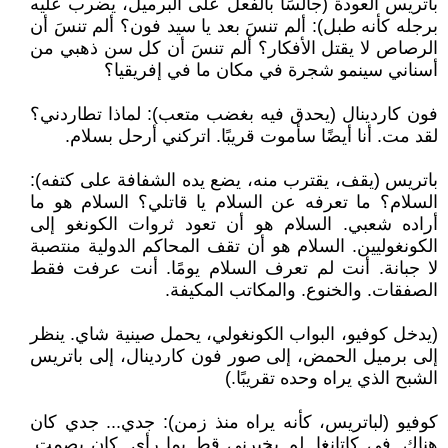
باتريس العودة (جالسًا بالفعل على البرميل، يضرب عليه
برجله كأنه طبل): ألم تنسَ بعد يا سيد فون؟ ألم تنسَ أن
الرصاص لا يقتل الأفكار؟ ألم تنسَ أن كل سن ذهبي من
أسناني سينمو شجرة في مكان ما في إفريقيا؟
فون كاردينال (يحدق فيه بغضب متعب): لماذا تطاردني؟
لقد مت. أنا أيضًا سأموت قريبًا. اتركني أرحل بسلام.
باتريس (يقف، يقترب منه، يضع يده الشفافة على كتفه):
السلام؟ ما تعرفه عن السلام يا قاتلي؟ السلام هو ما
أراده شعبي. السلام هو أن تعود ثروات الكونغو إلى
الكونغوليين. السلام هو أن تقف المحاكم الدولية منتصبة
لا جبانة. أنت لم تعرف السلام يومًا. أنت عرفت فقط
الصفقات. والخنوع. والمكاتب المكيفة.
(يدخل كوفيو، البواب الكونغولي، يحمل صينية شاي. ينظر
إلى برميل الحمض، إلى صور فون كاردينال، إلى باتريس
الشبح الذي يراه وحده تقريبًا.)
كوفيو (لباتريس، كأنه يراه منذ زمن): جدي... جدي كان
هناك. في كاتانغا. لم يخبرني قط بما رأى. كان يصمت.