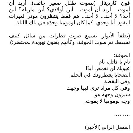
فون كاردينال (بصوت طفل صغير خائف): أريد أن
أموت... أريد أن أموت... أين أولادي؟ أين ماريام؟ أين
أحد؟ لا أحد... لا أحد... هم فقط ينتظرون موتي لميراث
النفوذ. أنا وحدي. كما كان لومومبا وحدَه في تلك الليلة.
(تطفأ الأنوار. نسمع صوت قطرات من سائل كثيف
تسقط. ثم صوت الجوقة، وكأنهم يغنون تهويدة لمحتضر:)
الجوقة:
نام يا قاتل، نام
عيونك لن تغمض أبدًا
الضحايا ينتظرونك في الحلم
وفي اليقظة
وفي كل مرآة ترى فيها وجهك
سيرون وجهه هو
وجه لومومبا لا يموت.
………
الفصل الرابع (الأخير)