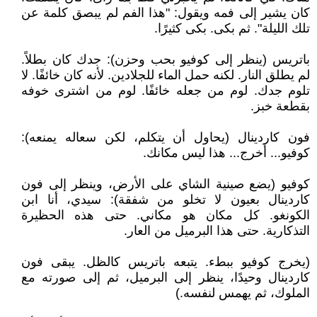
كان يشير إلى فمه ويقول: "هذا الفم لم يبصق كلمة عن
تلك الليلة". ثم بكى. بكى كثيرًا.
باتريس (ينظر إلى كوفيو بحب وحزن): جدك كان بطلاً.
لم يطلق النار. لكنه حمل الماء للجلادين. لأنه كان خائفًا. لا
تلوم جدك. لوم من جعله خائفًا. لوم من اشترى خوفه
بقطعة خبز.
فون كاردينال (يحاول أن يتكلم، لكن سعاله يمنعه):
كوفيو... أخرج... هذا ليس مكانك.
كوفيو (يضع صينية الشاي على الأرض، وينظر إلى فون
كاردينال بعيون لا تخلو من شفقة): سيدي، أنا ابن
الكونغو. كل مكان هو مكاني. حتى هذه الحظيرة
التذكارية. حتى هذا البرميل من العار.
(يخرج كوفيو ببطء. يتبعه باتريس كالظل. يبقى فون
كاردينال وحيدًا، ينظر إلى البرميل، ثم إلى صورته مع
الملوك، ثم يهمس لنفسه.)