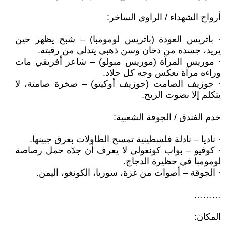
أرواح الشهداء / الراوي الساخر:
· باتريس العودة (باتريس لومومبا) – شبح يظهر حين
يريد، جسده من دخان وسن ذهبي يتدلى من رقبته.
· موريس المرآة (موريس مبولو) – شاعر أفريقي مات
وراءه مرآة تعكس وجه كل جلاد.
· جوزيف الصامت (جوزيف أوكيتو) – صخرة صامتة، لا
يتكلم إلا بصوت الريح.
خدم الفندق / الجوقة الشعبية:
· ناديا – نادلة فلسطينية تمسح الطاولات بعرق جبينها.
· كوفيو – بواب كونغولي لا يعرف أن جدّه حمل رصاصة
لومومبا في حظيرة الدجاج.
· الجوقة – أصوات من غزة، سوريا، الكونغو، اليمن.
………
المكان: