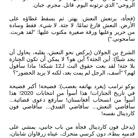
الروحي" الذي ترثونه اليوم. قاتل. مجرم. جبان.
(فجأة، يرتعش النعش. يهتز. ثم يسقط غطاؤه على
الأرض. النعش فارغ تمامًا. لا جثة. لا شيء. فقط وسادة
من حرير وعليها ورقة صغيرة مكتوب عليها: "لقد هربت.
سامحوني.")
الشرع بن الجولان (يركض نحو النعش، يقلبه، يحاول أن
يجد شيئًا): أين الجثة؟ أين هو؟ لا يمكن أن تكون الجنازة
بلا جثة! لقد بعت حقوق البث لـ12 شبكة! ماذا سأقول
لهم؟ "آسف، الرجل لم يمت بعد، لكنه لا يريد الحضور"؟
بوكو ترامب (يغرد بهاتفه بغضب): فضيحة! أكبر فضيحة
في تاريخ الجنازات! هذا أسوأ من انتخابات 2020! هذا
أسوأ من انسحاب أفغانستان! سأرفع دعوى قضائية...
سأقاضي النعش... سأقاضي الفندق... سأقاضي فون
كاردينال نفسه!
(يدخل فون كاردينال فجأة من باب جانبي، يمشي على
قدميه ببطء، دون كرسي متحرك، عيناه زرقاوان شابتان،