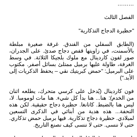
………
الفصل الثالث
"حظيرة الدجاج التذكارية"
(الطابق السفلي من الفندق. غرفة صغيرة مبلطة
بالأسمنت، في زاويتها قفص دجاج صدئ. على الجدران،
صور لفون كاردينال مع ملوك بلجيكا الثلاثة. في وسط
الغرفة، طاولة عليها برميل ممتلئ بسائل أصفر. مكتوب
على البرميل: "حمض كبريتيك نقي – يحفظ الذكريات إلى
الأبد.")
فون كاردينال (يُدخل على كرسي متحرك، يطلعه اثنان
من الخدم): هنا... هنا بدأ كل شيء. هنا مات لومومبا. لا،
ليس هنا بالضبط. كاتانغا. حظيرة دجاج حقيقية. لكن هذه
التحفة... هذه هدية من أبنائي في الذكرى التسعين
لميلادي. حظيرة دجاج تذكارية. فيها برميل حمض تذكاري.
حتى لا ننسى. حتى لا ننسى كيف نصنع التاريخ.