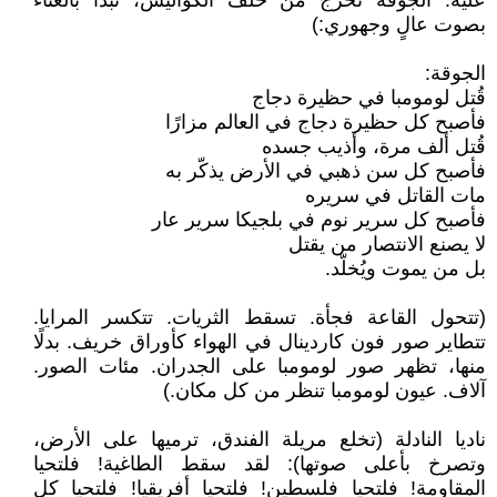
عليه. الجوقة تخرج من خلف الكواليس، تبدأ بالغناء
بصوت عالٍ وجهوري:)
الجوقة:
قُتل لومومبا في حظيرة دجاج
فأصبح كل حظيرة دجاج في العالم مزارًا
قُتل ألف مرة، وأذيب جسده
فأصبح كل سن ذهبي في الأرض يذكّر به
مات القاتل في سريره
فأصبح كل سرير نوم في بلجيكا سرير عار
لا يصنع الانتصار من يقتل
بل من يموت ويُخلّد.
(تتحول القاعة فجأة. تسقط الثريات. تتكسر المرايا.
تتطاير صور فون كاردينال في الهواء كأوراق خريف. بدلًا
منها، تظهر صور لومومبا على الجدران. مئات الصور.
آلاف. عيون لومومبا تنظر من كل مكان.)
ناديا النادلة (تخلع مريلة الفندق، ترميها على الأرض،
وتصرخ بأعلى صوتها): لقد سقط الطاغية! فلتحيا
المقاومة! فلتحيا فلسطين! فلتحيا أفريقيا! فلتحيا كل