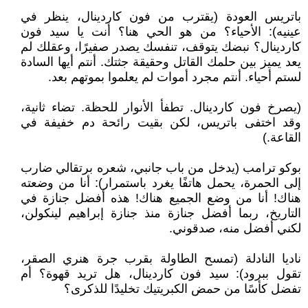
باتريس العودة (يقترب من فون كاردينال، ينظر في
عينيه): الأحياء؟ من هو الحي هنا؟ أنت يا سيد فون
كاردينال؟ نبضك يتوقف، تنفسك يصدر صفيرًا، وعقلك لم
يعد يميز بين حلمك القاتل وحقيقة جثتك. أنتم أيها السادة
لستم أحياء. أنتم مجرد أموات لم يعلموا بموتهم بعد.
(يصرخ فون كاردينال. تطفأ الأنوار للحظة. تضاء ثانية،
وقد اختفى باتريس، لكن بقيت رائحة دم خفيفة في
القاعة.)
بوكو ترامب (يدخل من باب جانبي، شعره برتقالي ضارب
إلى الحمرة، يحمل هاتفًا يغرد باستمرار): أنا من وضعته
هناك! أنا من وضع الجميع هناك! هذه أفضل جنازة في
التاريخ، ربما أفضل جنازة منذ جنازة إبراهيم لينكولن،
لكني أفضل منه، صدقوني.
ناديا النادلة (تمسح الطاولة بقرب جرة هنري الصقر،
تقول ببرود): سيد فون كاردينال، هل تريد قهوة؟ أم
تفضل كأسًا من حمض الكبريتيك تخليدًا للذكرى؟