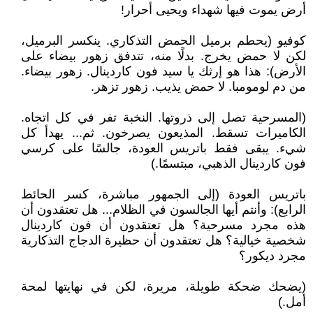
أرض يموت فيها شهداء ويحيى أحرار!
كوفيو (يحطم برميل الحمض التذكاري. ينكسر البرميل،
لكن لا حمض يخرج. بدلًا منه، تتدفق زهور بيضاء على
الأرض): هذا هو إرثك يا سيد فون كاردينال. زهور بيضاء.
من دم لومومبا. لا حمض يذيب. زهور تزهر.
(المسرحية تصل إلى ذروتها. النخبة تفر في كل اتجاه.
الكاميرات تسقط. المذيعون يصرخون. ثم... يهدأ كل
شيء. يبقى فقط باتريس العودة، جالسًا على كرسي
فون كاردينال الذهبي، مبتسمًا.)
باتريس العودة (إلى الجمهور مباشرة، كسر الحائط
الرابع): وأنتم أيها الجالسون في الظلام... هل تعتقدون أن
هذه مجرد مسرحية؟ هل تعتقدون أن فون كاردينال
شخصية خيالية؟ هل تعتقدون أن حظيرة الدجاج التذكارية
مجرد ديكور؟
(يضحك ضحكة طويلة، مريرة، لكن في نهايتها لمحة
أمل.)