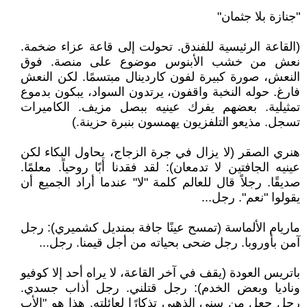
"جنازة بلا جثمان"
(القاعة الرئيسية للفندق. تحولت إلى قاعة عزاء ضخمة.
نعش من خشب الأبنوس موضوع على منصة. فوق
النعش، صورة كبيرة لفون كاردينال مبتسمًا. لكن النعش
فارغ. حوله النخبة واقفون، يرتدون السواد، يبكون بدموع
تمثيلية. بعضهم يفرك عينيه ببصل مزيف. الكاميرات
تسجل. مذيعو التلفزيون يهمسون بنبرة حزينة.)
هنري الصقر (لا يزال في جرة الزجاج، يحاول البكاء لكن
عينيه الجافتين لا تدمعان): لقد فقدنا أبًا روحياً. معلمًا.
صديقًا. رجلاً قال للعالم كلمة "لا" عندما أراد الجميع أن
يقولوا "نعم". رجل...
ماريام الألماسة (تمسح عينًا جافة بمنديل كشميري): رجل
آمن بأوروبا. رجل ضحى بحياته من أجل قيمنا. رجل...
باتريس العودة (يقف في آخر القاعة، لا يراه أحد إلا كوفيو
وناديا وبعض الخدم): رجل قتلني. رجل أذاب جسدي.
رجل جعل من سني الذهبي تذكارًا لعائلته. هذا هو "الأب