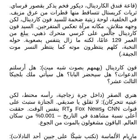
(قاعة فندق الكاردينال، ديكور فخم يذكر بقصور فرساي.
ثريات كريستال تتساقط منها قطرات من عرق مزيف.
في الخلفية، لوحة زيتية ضخمة للسيد فون كاردينال، لكن
وجهه متلاشٍ، مكانه مرآة تعكس المتفرجين. السيد فون
كاردينال جالس على كرسي متحرك ذهبي، يبلغ من
العمر 129 عامًا، لكنه ما زال يتنفس بصعوبة. حوله
النخبة، كلهم ينتظرون موته كما ينتظر النسر موت
الجيفة.)
فون كاردينال (يهمهم بصوت شبه ميت): هل أرسلتم
الدعوات؟ هل سيحضر البابا؟ هل سيأتي ملك بلجيكا
الثالث عشر؟
هنري الصقر (داخل جرة زجاجية، رأسه محنط، لكن
عينيه تتحركان): لا تقلق يا صديقي. الجنازة ستبث على
قنوات CNN وFox News وRT بنفس الوقت. حققت
أعلى نسبة مشاهدة في التاريخ – 0.001% من سكان
العالم. الباقون مشغولون بالموت من الجوع.
ماريام الألماسة (تكتب شيكًا على جبين أحد النادلات):