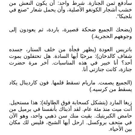
سأدفع ثمن الجنازة. شرط واحد: أن يكون النعش من
خشب أشجار الكونغو الأصلية، وأن يحمل شعار "صنع في
بلجيكا".
(يضحك الجميع ضحكة قصيرة، باردة، ثم يعودون إلى
وجوههم الحجرية.)
باتريس العودة (يظهر فجأة من خلف الستار، جسده
شفاف كالدخان): مرحبًا أيها السادة. هل تحتفلون بموت
أحد؟ أنا خبير في هذه المناسبات. آخر مرة حضرت
جنازة، كانت جنازتي أنا.
(الجميع يصمت. ماريام تسقط قلمها. فون كاردينال يكاد
يسقط من كرسيه.)
زيغا المارد (يتشكل كسحابة فوق الطاولة): هذا مستحيل.
أنت ميت منذ مئة عام. لقد أذبناك بأنفسنا في برميل من
حامض الكبريتيك. بقيت منك سن ذهبي واحد، وهو الآن
في متحف بروكسل. ارحل أيها الشبح، فليس لك مكان
بين الأحياء.