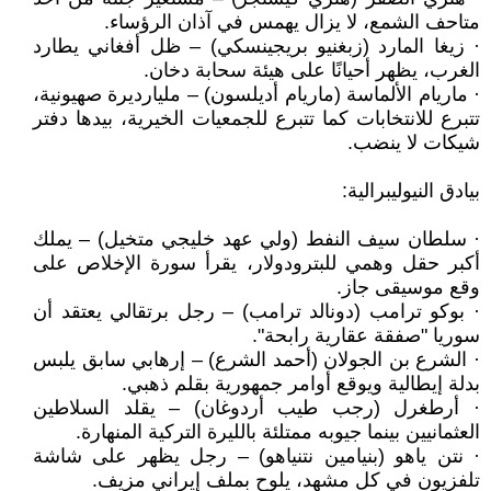
متاحف الشمع، لا يزال يهمس في آذان الرؤساء.
· زيغا المارد (زبغنيو بريجينسكي) – ظل أفغاني يطارد
الغرب، يظهر أحيانًا على هيئة سحابة دخان.
· ماريام الألماسة (ماريام أديلسون) – مليارديرة صهيونية،
تتبرع للانتخابات كما تتبرع للجمعيات الخيرية، بيدها دفتر
شيكات لا ينضب.
بيادق النيوليبرالية:
· سلطان سيف النفط (ولي عهد خليجي متخيل) – يملك
أكبر حقل وهمي للبترودولار، يقرأ سورة الإخلاص على
وقع موسيقى جاز.
· بوكو ترامب (دونالد ترامب) – رجل برتقالي يعتقد أن
سوريا "صفقة عقارية رابحة".
· الشرع بن الجولان (أحمد الشرع) – إرهابي سابق يلبس
بدلة إيطالية ويوقع أوامر جمهورية بقلم ذهبي.
· أرطغرل (رجب طيب أردوغان) – يقلد السلاطين
العثمانيين بينما جيوبه ممتلئة بالليرة التركية المنهارة.
· نتن ياهو (بنيامين نتنياهو) – رجل يظهر على شاشة
تلفزيون في كل مشهد، يلوح بملف إيراني مزيف.