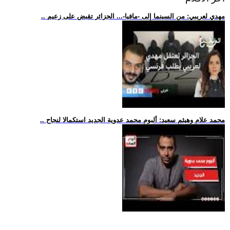
.. مهدي لعريبي: من السينما إلى -مافيا-... الجزائر تقبض على زعيم
.. محمد علام وهيثم سعيد: ألبوم محمد عدوية الجديد استكمالا لنجاح