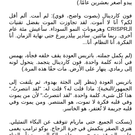
يبدو أصغر بعشرين عامًا.)
فون كاردينال (بصوت واضح، قوي): لم أمت. ألم أقل
لكم؟ أنا لا أموت. لقد تجاوزت الموت بفضل تقنيات
الـCRISPR وهرمونات النمو السوداء. سأعيش مئة عام
أخرى. ربما مائتين. سأدير بيلدربيرغ حتى نهاية الزمان. أنا
الفكرة. أنا النظام. أنا...
(لم يكمل جملته. باتريس العودة يقف خلفه فجأة، يهمس
في أذنه كلمة واحدة. فون كاردينال يتجمد. يتحول لونه
إلى رمادي. ينهار على الأرض. مات حقًا هذه المرة.)
باتريس العودة (ينظر إلى الجثة بهدوء، ثم يلتفت إلى
الجمهور/النخبة): ماذا قلت له؟ قلت له: "لقد انتصرتُ."
هذا كل شيء. كلمة واحدة. "لقد انتصرتُ." لأن من يموت
وفي قلبه فكرة لا تموت، هو المنتصر. ومن يموت وفي
قلبه جريمة لا تُغتفر، هو الخاسر.
(يسكت الجميع. حتى ماريام تتوقف عن البكاء التمثيلي.
هنري الصقر ينكمش في جرة الزجاج. بوكو ترامب يغمى