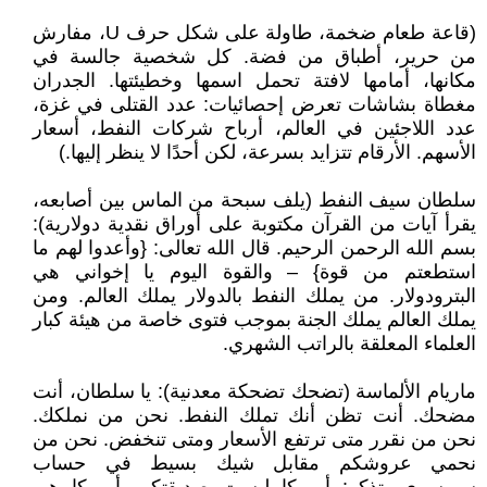
(قاعة طعام ضخمة، طاولة على شكل حرف U، مفارش
من حرير، أطباق من فضة. كل شخصية جالسة في
مكانها، أمامها لافتة تحمل اسمها وخطيئتها. الجدران
مغطاة بشاشات تعرض إحصائيات: عدد القتلى في غزة،
عدد اللاجئين في العالم، أرباح شركات النفط، أسعار
الأسهم. الأرقام تتزايد بسرعة، لكن أحدًا لا ينظر إليها.)
سلطان سيف النفط (يلف سبحة من الماس بين أصابعه،
يقرأ آيات من القرآن مكتوبة على أوراق نقدية دولارية):
بسم الله الرحمن الرحيم. قال الله تعالى: {وأعدوا لهم ما
استطعتم من قوة} – والقوة اليوم يا إخواني هي
البترودولار. من يملك النفط بالدولار يملك العالم. ومن
يملك العالم يملك الجنة بموجب فتوى خاصة من هيئة كبار
العلماء المعلقة بالراتب الشهري.
ماريام الألماسة (تضحك تضحكة معدنية): يا سلطان، أنت
مضحك. أنت تظن أنك تملك النفط. نحن من نملكك.
نحن من نقرر متى ترتفع الأسعار ومتى تنخفض. نحن من
نحمي عروشكم مقابل شيك بسيط في حساب