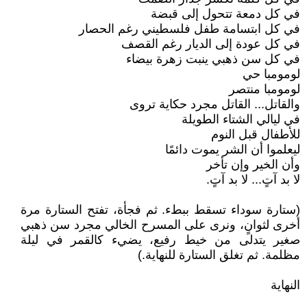
في كل دمعة تتحول إلى قبضة
في كل ابتسامة طفل فلسطيني رغم الحصار
في كل عودة إلى الديار رغم القصف
في كل سن ذهبي ينبت زهرة بيضاء
لومومبا حي
لومومبا منتصر
والقاتل... القاتل مجرد حكاية تروى
في ليالي الشتاء الطويلة
للأطفال قبل النوم
ليعلموا أن الشر يموت دائمًا
وأن الخير وإن تأخر
لا بد آتٍ... لا بد آتٍ.
(ستارة سوداء تسقط ببطء. ثم فجأة، تفتح الستارة مرة
أخرى لثوانٍ، ونرى على المسرح الخالي مجرد سن ذهبي
صغير يتدلى من خيط رفيع، يضيء كالقمر في ليلة
مظلمة. ثم تغلق الستارة للنهاية.)
النهاية