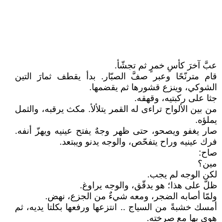
عبَّ آخرَ كأسِ خمرٍ ثم تجشّأ.
قام مترنّحًا وعبر صفَّ الصبّار. بدأ يقطف ثمارَ التين
الشوكي، وينزع قشورها ثم يقضمها.
جثا على ركبتيه، وقهقه.
من بين الألواح تراءى له القمر يتلألأ. مكث يرقبه، والثمل
يملؤه.
صار يغفو ويصحو، حتى ظهر وجهٌ يفتح عينيه ويهزّ أنفه.
فرك عينيه وراح يتفحّص، والوجه يدنو ويبتعد.
صاح:
مين؟
لكن الوجه لم يجب.
ظلّ على هذا؛ هو يدقّق، والوجه يراوغ.
ولمّا أصابه الضجر، ومعه شيءٌ من الجزع، نهض.
أمسك خشبةً من السياج .. انتزعها ورفعها بكلتا يديه، ثم
هوى بها مع صرخته.