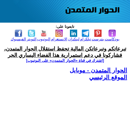
تابعونا على:
بودكاست
بنترست
تيلكرام
لينكدإن
الانستغرام
اليوتيوب
التويتر
الفيسبوك
تبرعاتكم وتبرعاتكن المالية تحفظ استقلال الحوار المتمدن،
فشاركونا في دعم استمرارية هذا الفضاء اليساري الحر
[اشترك في قناة ‫«الحوار المتمدن» على اليوتيوب]
الحوار المتمدن - موبايل
الموقع الرئيسي