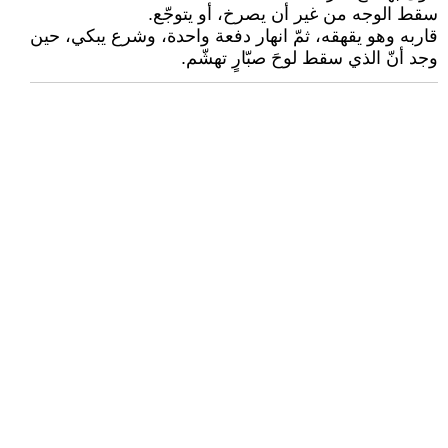
سقط الوجه من غير أن يصرخ، أو يتوجّع.
قاربه وهو يقهقه، ثمّ انهار دفعة واحدة، وشرع يبكي، حين
وجد أنّ الذي سقط لوحَ صبّارٍ تهشّم.