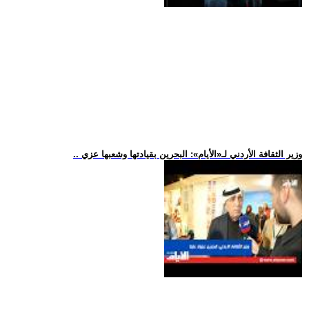
.. وزير الثقافة الأردني لـ«الأيام»: البحرين بقيادتها وشعبها عزي