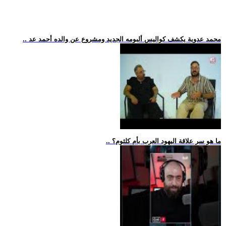
.. محمد عدوية يكشف كواليس ألبومه الجديد ومشروع عن والده أحمد عد
.. ما هو سر علاقة اليهود العرب بأم كلثوم؟