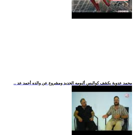
.. محمد عدوية يكشف كواليس ألبومه الجديد ومشروع عن والده أحمد عد