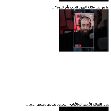
.. ما هو سر علاقة اليهود العرب بأم كلثوم؟
.. وزير الثقافة الأردني لـ«الأيام»: البحرين بقيادتها وشعبها عزي