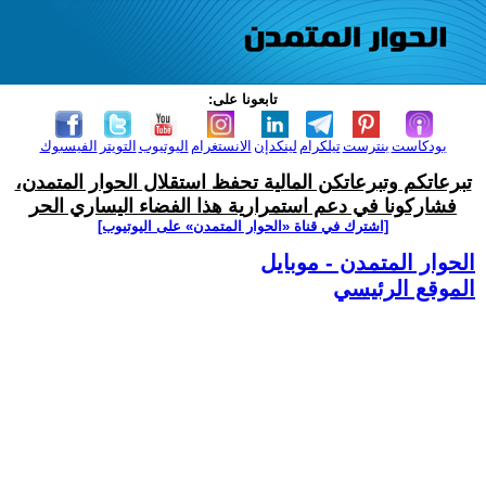
تابعونا على:
بودكاست
بنترست
تيلكرام
لينكدإن
الانستغرام
اليوتيوب
التويتر
الفيسبوك
تبرعاتكم وتبرعاتكن المالية تحفظ استقلال الحوار المتمدن،
فشاركونا في دعم استمرارية هذا الفضاء اليساري الحر
[اشترك في قناة ‫«الحوار المتمدن» على اليوتيوب]
الحوار المتمدن - موبايل
الموقع الرئيسي