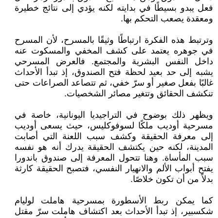
فعل يبدو بسيطًا في بدايته لكنه يؤدي إلى نتائج خطيرة
ومعقدة يصعب التحكم بها.
وترتبط هذه الفكرة ارتباطًا وثيقًا بالمسرح، لأن المسرح
في جوهره يعتمد على كشف المخفي والمسكوت عنه
داخل النفس البشرية والمجتمع. فالعرض المسرحي
يشبه إلى حد بعيد لحظة فتح الصندوق، إذ تبدأ الأحداث
غالبًا بفعل صغير أو سرّ خفي، ثم تتصاعد الصراعات حتى
تنكشف الحقائق وتتغير مصائر الشخصيات.
ويظهر ذلك بوضوح في التراجيديا اليونانية، خاصة في
مسرحية أوديب ملكًا لسوفوكليس، حيث يسعى أوديب
إلى معرفة الحقيقة وكشف سبب اللعنة التي أصابت
المدينة، لكنه حين يكتشف الحقيقة يدرك أنه هو نفسه
سبب المأساة. وهنا تتحول المعرفة إلى صندوق باندورا
يفتح أبواب الألم والانهيار النفسي، فتصبح الحقيقة كارثة
بدلاً من أن تكون خلاصًا.
كما يمكن ربط الأسطورة بمسرحية هاملت لوليام
شكسبير، إذ تبدأ الأحداث بعد اكتشاف هاملت سرّ مقتل