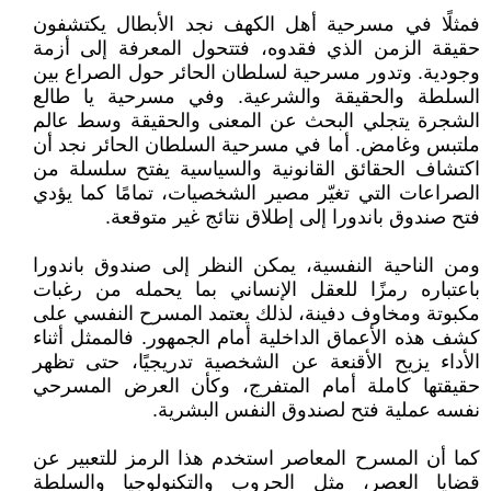
فمثلًا في مسرحية أهل الكهف نجد الأبطال يكتشفون
حقيقة الزمن الذي فقدوه، فتتحول المعرفة إلى أزمة
وجودية. وتدور مسرحية لسلطان الحائر حول الصراع بين
السلطة والحقيقة والشرعية. وفي مسرحية يا طالع
الشجرة يتجلي البحث عن المعنى والحقيقة وسط عالم
ملتبس وغامض. أما في مسرحية السلطان الحائر نجد أن
اكتشاف الحقائق القانونية والسياسية يفتح سلسلة من
الصراعات التي تغيّر مصير الشخصيات، تمامًا كما يؤدي
فتح صندوق باندورا إلى إطلاق نتائج غير متوقعة.
ومن الناحية النفسية، يمكن النظر إلى صندوق باندورا
باعتباره رمزًا للعقل الإنساني بما يحمله من رغبات
مكبوتة ومخاوف دفينة، لذلك يعتمد المسرح النفسي على
كشف هذه الأعماق الداخلية أمام الجمهور. فالممثل أثناء
الأداء يزيح الأقنعة عن الشخصية تدريجيًا، حتى تظهر
حقيقتها كاملة أمام المتفرج، وكأن العرض المسرحي
نفسه عملية فتح لصندوق النفس البشرية.
كما أن المسرح المعاصر استخدم هذا الرمز للتعبير عن
قضايا العصر، مثل الحروب والتكنولوجيا والسلطة