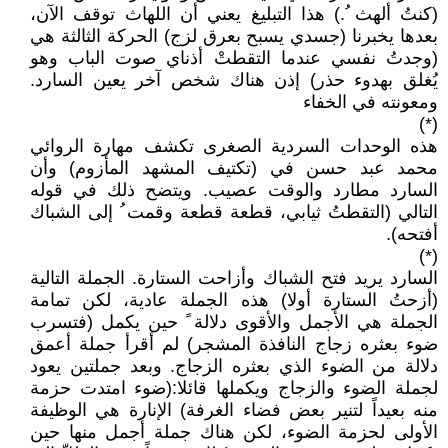
(كنتُ ألهث ُ.) هذا التبليغ يعني أن اللهاث توقف الآن،
بعدها يخبرنا (جسدي يسبح بعرق لزج) الحركة الثالثة هي
(وجدتُ نفسي عندما التقطتْ أذناي صوت الباب وهو
يُغلق بهدوء حذر) إذن هناك شخص آخر يعين السارد.
ومعونته في الخفاء
(*)
هذه الوحدات السردية الصغرى تكشف مهارة الروائي
محمد عبد حسن في (تكتيف المشهد المأزوم) وأن
السارد مطارد والوقت عصيب. ويتضح ذلك في قوله
التالي (التقطتُ ثيابي، قطعة قطعة وقمت ُ إلى الشباك
أفتحه).
(*)
السارد يريد فتح الشباك وأزاحت الستارة. الجملة التالية
(أزحتُ الستارة أولا) هذه الجملة عادية، لكن تمامة
الجملة هي الأجمل والأقوى دلالة ً حين يكمل (فتسرب
ضوء بعثره زجاج النافذة المشجر) لم أقرأ جملة أعمق
دلالة من الضوء الذي بعثره الزجاج. وبعد جملتين يعود
لجملة الضوء والزجاج ويكملها قائلا:(ضوء امتدت حزمة
منه بعيداً لتنير بعض فضاء الغرفة) الإنارة هي الوظيفة
الأولى لحزمة الضوء، لكن هناك جملة أجمل منها حين