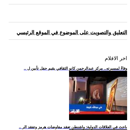
التعليق والتصويت على الموضوع في الموقع الرئيسي
اخر الافلام
.. وفاءً لمسيرته.. مركز عبدالرحمن كانو الثقافي يقيم حفل تأبين ل
.. باحث في العلاقات الدولية: واشنطن تعقد مفاوضات هرمز وتفقد الر