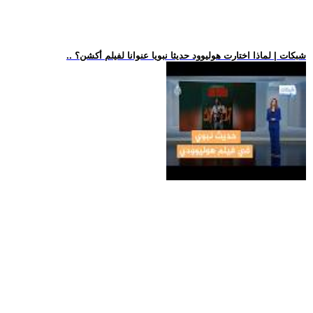
.. شبكات | لماذا اختارت هوليوود حديثا نبويا عنوانا لفيلم أكشن؟