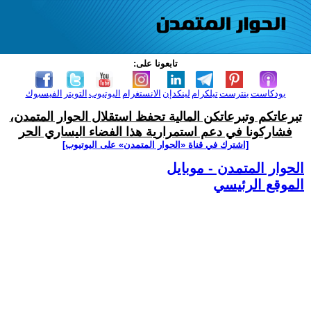
تابعونا على:
بودكاست
بنترست
تيلكرام
لينكدإن
الانستغرام
اليوتيوب
التويتر
الفيسبوك
تبرعاتكم وتبرعاتكن المالية تحفظ استقلال الحوار المتمدن،
فشاركونا في دعم استمرارية هذا الفضاء اليساري الحر
[اشترك في قناة ‫«الحوار المتمدن» على اليوتيوب]
الحوار المتمدن - موبايل
الموقع الرئيسي