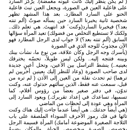
( لم يكن ينظر إليك كانت عيونه مغمضة). يرّكز السارد
على فاعلية العين في الصورة، ويجعل العين تبث فاعلية
الحنو على السارد المطارد. بعد هذا المشهد تظهر
شخصية ثانية يخبرنا السارد حين يسأله صوتٌ (ألم تنته
بعد؟) فيخبرنا السارد(وكنت َ قد انتهيتَ. هي تعلم ذلك..
ولكنك لا تستطيع التخلص من فضولك) تعيد المرأة سؤالها
السابق (ألم تنته بعد؟) لا جواب لدى الرجل المطارد فهو
الآن مجذوبٌ للوجه الذي في الصورة
(يأسرك وجه الرجل وكأن علاقة، من نوع ما، نشأت بينك
وبينه فتتجه إليه.. ولكن ليس طويلاً، تحسّه يخترقك
بعينيه..) ينشط التراسل بين الأعين، وتحل أعينٍ جديدة
لدى صاحب الصورة (وعاد للنظر إليك بعينين أخريين لم
ترهما) ثم تحدث نقلة من العين إلى الأذن ( لم تره من
قبل، سمعت عنه فقط، الذين سألتهم حدثوك عنه، وكنت
تدوّن، في دفتر صغير بعضاً من رؤوس أقلام، كما
تسميها، تساعدك في إعداد تقريرك.) ويعود السارد إلى
المرأة وهي عودة إلى لحظات من الماضي
(هي أيضاً حدثتك.. هي أيضاً عندما جاءت إليك هناك وكنت
تائها في فك رموز الأحرف السوداء الملصقة على باب
الثلاجة الصغيرة الموضوعة أمامك) المرأة قسيمة الرجل
بخصوص الصورة وبخصوص الحياة. والمكان يضببهُ