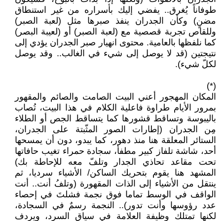
طوفاناً يُغرق.. يفضي إليك بأسراره من غير استنطاق
مضنٍ) وكأن الجدران ينفذ صبرها مثل (لعبة الصبر)
وللقاص تجربة قصصية مع (لعبة الصبر) أو (لعيبة البصر)
كما نلفظها بالعامية. محتوى انهيار صبر الجدران يؤدي إلى
نتيجتين (قد لا يوصل إلى شيء في الغالب.. وقد يوصل
لكلّ شيء).
(*)
المكان المهجور أعني البيت الصامت والصائم والمقهور
بمرور الأيام طراوة فاعلية الكلام في هذا البيت، تُصاب
باليبوسة وتساقط قشورها كما يتساقط الجص أو الطلاء
مِن الجدران (إطارات الصور المثّبتة على الجدران،
الستائر المعلقة هنا منذ دهور، كما يبدو، دون أن يمسحها
أحد، شاشة تلفاز كبير مطفأ، سجادة حمراء تغيب حافاتها
تحت مقاعد تحاذي الجدار وتلفّ معه للإحاطة بك)
المشهد هنا يقوم بتحريك الساكن/ الأشياء سرديا، ثم
ينتقل من الأشياء إلى الذات المقهورة (وتلفُ أنت.. أنت
الواقف في الوسط تماما فوق نجمة فشلتَ في إحصاء
عدد رؤوسها وأنت تدور).. النجمة رسمٌ في السجادة،
لكنها تمتلك وظيفة العلامة في سياق السرد، ويردف