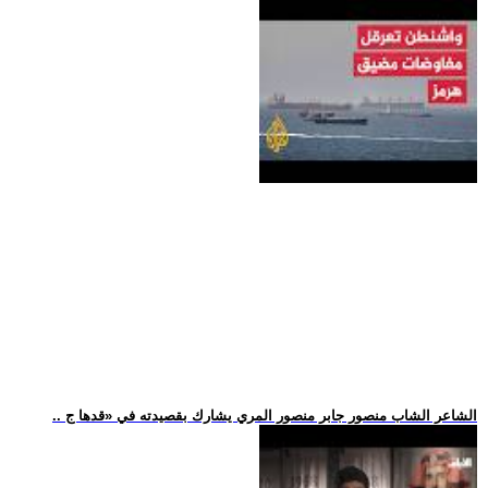
.. الشاعر الشاب منصور جابر منصور المري يشارك بقصيدته في «قدها ج