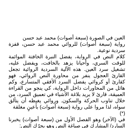
العين في الصورة (سبعة أصوات) محمد عبد حسن
رواية (سبعة أصوات) للروائي محمد عبد حسن، قفزة
سردية نوعية.
كلام النص في الرواية، يفضل النبرة الخافتة الموائمة
للوقت السري، وأحيانا يزهد بالخافت، ويفضل عليه،
تشغيل سرد العين. هذه الآلية السردية الروائية تجعل
القارئ العجول ينفر من محاورة النص الروائي، فهو
كقارئ أو كروائي يفضل السرد الأفقي المتسارع، وكم
هائل من المحاورات داخل الرواية، كي ينجو من القراءة
العميقة، قارئ لا يريد بلاغة الأشياء في تعميق السرد، من
خلال تناوب الحركة والسكون. وروائي يغيظه أن يتألق
سواه، لذا مروا على رواية (سبعة أصوات) بأعينٍ مغلقة
(*)
في (الآخر) وهو الفصل الأول من (سبعة أصوات) يخبرنا
السارد/ المشارك في صياغة النص وهو يحرّك النص: