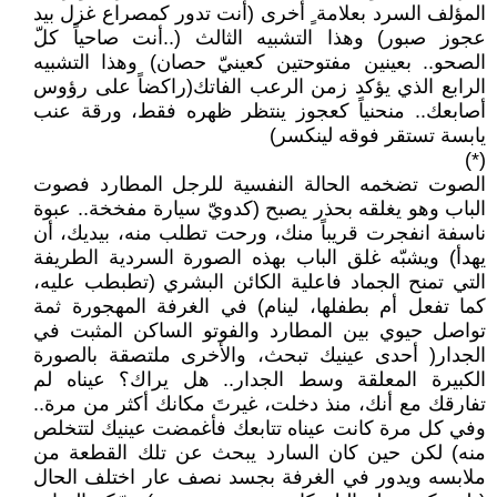
المؤلف السرد بعلامة ٍ أخرى (أنت تدور كمصراع غزل بيد
عجوز صبور) وهذا التشبيه الثالث (..أنت صاحياً كلّ
الصحو.. بعينين مفتوحتين كعينيّ حصان) وهذا التشبيه
الرابع الذي يؤكد زمن الرعب الفاتك(راكضاً على رؤوس
أصابعك.. منحنياً كعجوز ينتظر ظهره فقط، ورقة عنب
يابسة تستقر فوقه لينكسر)
(*)
الصوت تضخمه الحالة النفسية للرجل المطارد فصوت
الباب وهو يغلقه بحذر يصبح (كدويّ سيارة مفخخة.. عبوة
ناسفة انفجرت قريباً منك، ورحت تطلب منه، بيديك، أن
يهدأ) ويشبّه غلق الباب بهذه الصورة السردية الطريفة
التي تمنح الجماد فاعلية الكائن البشري (تطبطب عليه،
كما تفعل أم بطفلها، لينام) في الغرفة المهجورة ثمة
تواصل حيوي بين المطارد والفوتو الساكن المثبت في
الجدار( أحدى عينيك تبحث، والأخرى ملتصقة بالصورة
الكبيرة المعلقة وسط الجدار.. هل يراك؟ عيناه لم
تفارقك مع أنك، منذ دخلت، غيرتَ مكانك أكثر من مرة..
وفي كل مرة كانت عيناه تتابعك فأغمضت عينيك لتتخلص
منه) لكن حين كان السارد يبحث عن تلك القطعة من
ملابسه ويدور في الغرفة بجسد نصف عار اختلف الحال