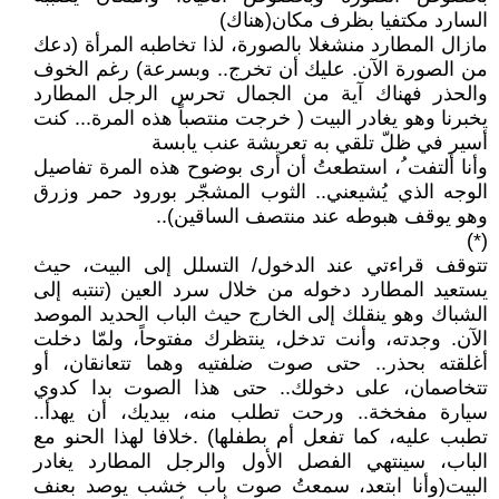
السارد مكتفيا بظرف مكان(هناك)
مازال المطارد منشغلا بالصورة، لذا تخاطبه المرأة (دعك
من الصورة الآن. عليك أن تخرج.. وبسرعة) رغم الخوف
والحذر فهناك آية من الجمال تحرس الرجل المطارد
يخبرنا وهو يغادر البيت ( خرجت منتصباً هذه المرة... كنت
أسير في ظلّ تلقي به تعريشة عنب يابسة
وأنا ألتفت ُ، استطعتُ أن أرى بوضوح هذه المرة تفاصيل
الوجه الذي يُشيعني.. الثوب المشجّر بورود حمر وزرق
وهو يوقف هبوطه عند منتصف الساقين)..
(*)
تتوقف قراءتي عند الدخول/ التسلل إلى البيت، حيث
يستعيد المطارد دخوله من خلال سرد العين (تنتبه إلى
الشباك وهو ينقلك إلى الخارج حيث الباب الحديد الموصد
الآن. وجدته، وأنت تدخل، ينتظرك مفتوحاً، ولمّا دخلت
أغلقته بحذر.. حتى صوت ضلفتيه وهما تتعانقان، أو
تتخاصمان، على دخولك.. حتى هذا الصوت بدا كدوي
سيارة مفخخة.. ورحت تطلب منه، بيديك، أن يهدأ..
تطبب عليه، كما تفعل أم بطفلها) .خلافا لهذا الحنو مع
الباب، سينتهي الفصل الأول والرجل المطارد يغادر
البيت(وأنا ابتعد، سمعتُ صوت باب خشب يوصد بعنف