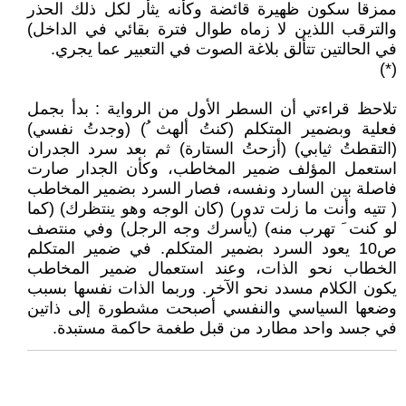
ممزقا سكون ظهيرة قائضة وكأنه يثأر لكل ذلك الحذر
والترقب اللذين لا زماه طوال فترة بقائي في الداخل)
في الحالتين تتألق بلاغة الصوت في التعبير عما يجري.
(*)
تلاحظ قراءتي أن السطر الأول من الرواية : بدأ بجمل
فعلية وبضمير المتكلم (كنتُ ألهث ُ) (وجدتُ نفسي)
(التقطتُ ثيابي) (أزحتُ الستارة) ثم بعد سرد الجدران
استعمل المؤلف ضمير المخاطب، وكأن الجدار صارت
فاصلة بين السارد ونفسه، فصار السرد بضمير المخاطب
( تتيه وأنت ما زلت تدور) (كان الوجه وهو ينتظرك) (كما
لو كنت َ تهرب منه) (يأسرك وجه الرجل) وفي منتصف
ص10 يعود السرد بضمير المتكلم. في ضمير المتكلم
الخطاب نحو الذات، وعند استعمال ضمير المخاطب
يكون الكلام مسدد نحو الآخر. وربما الذات نفسها بسبب
وضعها السياسي والنفسي أصبحت مشطورة إلى ذاتين
في جسد واحد مطارد من قبل طغمة حاكمة مستبدة.