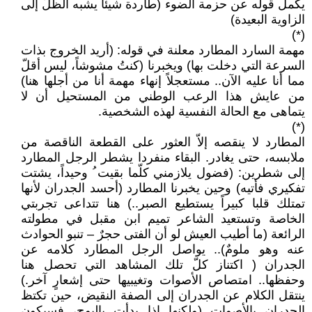
يكمل قوله عن حزمة الضوء (طاردة شيئاً يشبه الظلّ إلى
الزاوية البعيدة)
(*)
مهمة السارد المطارد معلنة في قوله: (أريد الخروج بذات
السرعة التي دخلت بها) ويخبرنا (كنتُ مشوشاً، ليس أقلّ
مما أنا عليه الآن.. مستعجلاً إنهاء مهمة أنا من أجلها هنا)
من عايش هذا الرعب الوطني من المستحيل أن لا
يتماهى مع الحالة النفسية لهذه الشخصية.
(*)
المطارد لا ينقصه إلاّ العثور على القطعة الناقصة من
ملابسه، حتى يغادر. البقاء منفردا يشطر الرجل المطارد
إلى شطرين: (فضول يلازمني كلّما بقيت ُ وحيداً، يشتت
تفكيري فأتيه) وحين يخبرنا المطارد (أحسد الجدران لأنها
تمتلك قلبا كبيراً يستطيع الصبر..) هنا تتداعى تجربتي
الخاصة وتستعيد الشاعر تميم ابن مقبل في مطولته
الرائعة (ما أطيب العيش لو أن الفتى حجرٌ – تنبو الحوادث
عنه وهو ملومٌ).. يواصل الرجل المطارد كلامه عن
الجدران ( اكتناز كلّ تلك المشاهد التي تحصل هنا
وحفظها.. امتصاص الأصوات وتغيبيها حتى إشعارٍ آخر.)
ينتقل الكلام عن الجدران إلى الصفة النقيض، حين تكتظ
الجدران بالأصوات (ولكنها إذا بدأت بالبوح، فسيكون