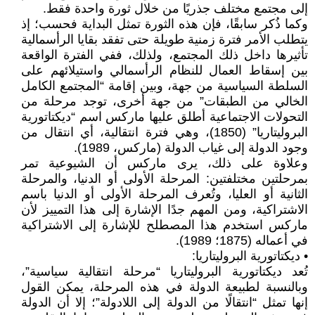
إلى مجتمع مختلف جذريًا من خلال ثورة واحدة فقط.
وكما ذُكر سابقًا، فإن هذه الثورة تمثل البداية فحسب؛ إذ
يتطلب الأمر فترة زمنية طويلة حتى تفقد بقايا الرأسمالية
تأثيرها داخل ذلك المجتمع، ولذلك، ففي الفترة الواقعة
بين إسقاط العمال للنظام الرأسمالي واستيلائهم على
السلطة السياسية من جهة، وبين إقامة “المجتمع الكامل
الخالي من الطبقات” من جهة أخرى، توجد مرحلة من
التحولات الاجتماعية أطلق عليها ماركس اسم “ديكتاتورية
البروليتاريا” (1850)، وهي فترة انتقالية، أي انتقال من
وجود الدولة إلى غياب الدولة (ماركس، 1989).
وعلاوة على ذلك، يرى ماركس أن الشيوعية تمر
بمرحلتين مختلفتين: المرحلة الأولى أو الدنيا، والمرحلة
الثانية أو العليا، وتُعرف المرحلة الأولى أو الدنيا باسم
الاشتراكية، ومن المهم جدًا الإشارة إلى هذا التمييز لأن
ماركس استخدم هذا المصطلح للإشارة إلى الاشتراكية
في أعماله (1875؛ 1989).
• ديكتاتورية البروليتاريا:
تُعد ديكتاتورية البروليتاريا “مرحلة انتقالية سياسية”،
وبالنسبة لطبيعة الدولة في هذه المرحلة، يمكن القول
إنها تمثل “انتقالًا من الدولة إلى اللادولة”؛ إلا أن الدولة