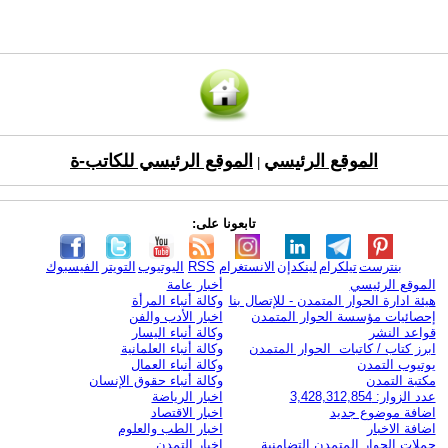
الموقع الرئيسي
الموقع الرئيسي للكاتب-ة
|
تابعونا على:
بنترست
تيلكرام
لينكدإن
الانستغرام
RSS
اليوتيوب
التويتر
الفيسبوك
الموقع الرئيسي
أخبار عامة
هيئة ادارة الحوار المتمدن - للإتصال بنا
وكالة أنباء المرأة
إحصائيات مؤسسة الحوار المتمدن
اخبار الأدب والفن
قواعد النشر
وكالة أنباء اليسار
ابرز كتاب / كاتبات الحوار المتمدن
وكالة أنباء العلمانية
يوتيوب التمدن
وكالة أنباء العمال
مكتبة التمدن
وكالة أنباء حقوق الإنسان
عدد الزوار: 3,428,312,854
اخبار الرياضة
اضافة موضوع جديد
اخبار الاقتصاد
اضافة الاخبار
اخبار الطب والعلوم
حملات الحوار المتمدن التضامنية
اخبار التمدن