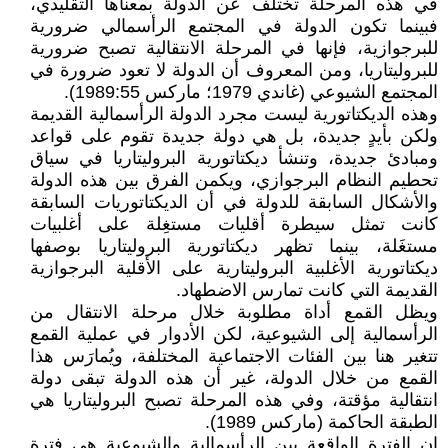
في هذه المرحلة تختلف عن الدولة بمعناها التقليدي،
فبينما تكون الدولة في المجتمع الرأسمالي ضرورية
للبرجوازية، فإنها في المرحلة الانتقالية تصبح ضرورية
للبروليتاريا، ومن المعروف أن الدولة لا تعود ضرورة في
المجتمع الشيوعي (غاندي 1979؛ ماركس 1989:55).
وهذه الديكتاتورية ليست مجرد الدولة الرأسمالية القديمة
ولكن بأيدٍ جديدة، بل هي دولة جديدة تقوم على قواعد
ومبادئ جديدة، وتنشأ ديكتاتورية البروليتاريا في سياق
تحطيم النظام البرجوازي، ويكمن الفرق بين هذه الدولة
والأشكال السابقة للدولة في أن الديكتاتوريات السابقة
كانت تمثل سيطرة أقليات مستغِلة على أغلبيات
مستغَلة، بينما تظهر ديكتاتورية البروليتاريا بوصفها
ديكتاتورية الأغلبية البروليتارية على الأقلية البرجوازية
القديمة التي كانت تمارس الاضطهاد.
ويظل القمع أداة مطلوبة خلال مرحلة الانتقال من
الرأسمالية إلى الشيوعية، لكن الأدوار في عملية القمع
تتغير هنا بين الفئات الاجتماعية المختلفة، ويُمارَس هذا
القمع من خلال الدولة، غير أن هذه الدولة تبقى دولة
انتقالية مؤقتة، وفي هذه المرحلة تصبح البروليتاريا هي
الطبقة الحاكمة (ماركس 1989).
إن الفترة الواقعة بين الرأسمالية والشيوعية هي فترة