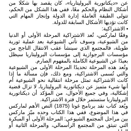
عن «ديكتاتورية البروليتاريا»، كان يقصد بها شكلًا من
أشكال النظام والحكم معًا، ففي هذا الشكل من الحكم،
تتولى الطبقة العاملة إدارة الدولة وإنجاز المهام التي
كانت تؤديها الأشكال السابقة للدولة.
• الاشتراكية:
وفقًا لماركس، تُعد الاشتراكية المرحلة الأولى أو الدنيا
من الشيوعية، وسوف تأتي الشيوعية بعد عملية ثورية
طويلة، فالمجتمع الذي سينشأ عقب الانتقال الناجح من
مؤسسات البرجوازية إلى مؤسسات البروليتاريا سيظل
بعيدًا عن الشيوعية الكاملة بالمفهوم الصارم.
وتُعد هذه المرحلة تحديدًا المرحلة الأولى من الشيوعية
والتي تُسمى الاشتراكية، ومع ذلك، فإن مسألة ما إذا
كانت الاشتراكية تمثل مرحلة انتقالية نحو الشيوعية أم
أنها شيء متميز عن ديكتاتورية البروليتاريا، لا تزال قضية
إشكالية، وفي جميع الأحوال، من المؤكد أن ديكتاتورية
البروليتاريا ستستمر خلال فترة الاشتراكية.
ويُعد كتاب نقد برنامج غوتا (1875) النص الأهم لماركس
في هذا الموضوع، ففي هذا الكتاب وحده ميّز ماركس
بين مراحل المجتمع الشيوعي: المرحلة الأولى أو المبكرة
التي تنبثق من المجتمع الرأسمالي، والمرحلة الثانية أو