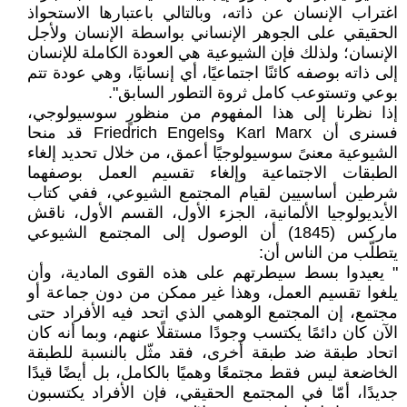
اغتراب الإنسان عن ذاته، وبالتالي باعتبارها الاستحواذ
الحقيقي على الجوهر الإنساني بواسطة الإنسان ولأجل
الإنسان؛ ولذلك فإن الشيوعية هي العودة الكاملة للإنسان
إلى ذاته بوصفه كائنًا اجتماعيًا، أي إنسانيًا، وهي عودة تتم
بوعي وتستوعب كامل ثروة التطور السابق".
إذا نظرنا إلى هذا المفهوم من منظورٍ سوسيولوجي،
فسنرى أن Karl Marx وFriedrich Engels قد منحا
الشيوعية معنىً سوسيولوجيًا أعمق، من خلال تحديد إلغاء
الطبقات الاجتماعية وإلغاء تقسيم العمل بوصفهما
شرطين أساسيين لقيام المجتمع الشيوعي، ففي كتاب
الأيديولوجيا الألمانية، الجزء الأول، القسم الأول، ناقش
ماركس (1845) أن الوصول إلى المجتمع الشيوعي
يتطلّب من الناس أن:
" يعيدوا بسط سيطرتهم على هذه القوى المادية، وأن
يلغوا تقسيم العمل، وهذا غير ممكن من دون جماعة أو
مجتمع، إن المجتمع الوهمي الذي اتحد فيه الأفراد حتى
الآن كان دائمًا يكتسب وجودًا مستقلًا عنهم، وبما أنه كان
اتحاد طبقة ضد طبقة أخرى، فقد مثّل بالنسبة للطبقة
الخاضعة ليس فقط مجتمعًا وهميًا بالكامل، بل أيضًا قيدًا
جديدًا، أمّا في المجتمع الحقيقي، فإن الأفراد يكتسبون