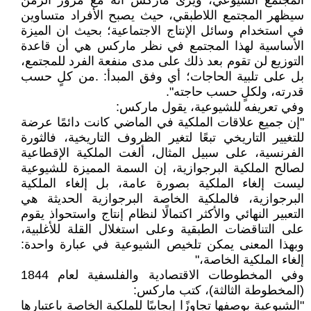
المجتمع الشيوعي، ويرى ماركس أنه مع مرور الزمن
سيظهر المجتمع اللاطبقي، حيث يصبح الأفراد متساوين
في استخدام وسائل الإنتاج الاجتماعية؛ بحيث ان الميزة
الأساسية لهذا المجتمع في نظر ماركس هي أن قاعدة
التوزيع لن تقوم بعد ذلك على مدى منفعة الفرد للمجتمع،
بل على تلبية الحاجات؛ أي وفق المبدأ: .من كلٍ حسب
قدرته، ولكلٍ حسب حاجته".
وفي تعريفه للشيوعية، يقول ماركس:
"إن جميع علاقات الملكية في الماضي كانت دائمًا عرضة
للتغيير التاريخي تبعًا لتغير الظروف التاريخية، فالثورة
الفرنسية، على سبيل المثال، ألغت الملكية الإقطاعية
لصالح الملكية البرجوازية، إن السمة المميزة للشيوعية
ليست إلغاء الملكية بصورة عامة، بل إلغاء الملكية
البرجوازية، فالملكية الخاصة البرجوازية الحديثة هي
التعبير النهائي والأكثر اكتمالًا لنظام إنتاج واستحواذ يقوم
على التناقضات الطبقية وعلى استغلال القلة للأغلبية،
وبهذا المعنى يمكن تلخيص الشيوعية في عبارة واحدة:
إلغاء الملكية الخاصة،"
وفي المخطوطات الاقتصادية والفلسفية لعام 1844
(المخطوطة الثالثة)، كتب ماركس:
"الشيوعية بوصفها تجاوزًا إيجابيًا للملكية الخاصة باعتبارها