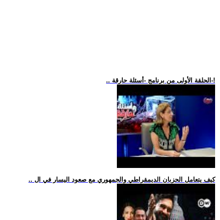
.. الحلقة الأولى من برنامج -أسئلة حارقة-!
.. كيف يتعامل الحزبان الديمقراطي والجمهوري مع صعود اليسار في ال