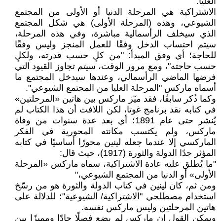
العليا.
الاشتراكية هي المرحلة الدنيا أو الأولى من المجتمع
الشيوعي، وهذه (المرحلة الأولى) هي شكل المجتمع
الذي سيخلف الرأسمالية مباشرة، وفي هذه المرحلة،
سيتم احتساب الدخل وفقًا للعمل المنجز وليس وفقًا
للحاجة؛ أي وفق المبدأ: "من كلٍ حسب قدرته، ولكلٍ
حسب حاجته"، ومع مرور الوقت، سيتم تجاوز القيود التي
فرضها الماضي الرأسمالي، وعندها سيدخل المجتمع ما
أسماه ماركس "المرحلة العليا من المجتمع الشيوعي".
وكما ذُكر سابقًا، فقد ميّز ماركس بين هاتين «المرحلتين»
في كتابه نقد برنامج غوتا، لكن اللافت أن هذا الكتاب لم
يُنشر حتى عام 1891؛ أي بعد عدة سنوات من وفاة
ماركس، ولم يكتسب مكانته المحورية في الفكر
الماركسي إلا عندما جعله لينين محورًا أساسيًا في كتابه
المؤثر جدًا الدولة والثورة (1917)، حيث قال:
"ما يُطلق عليه عادة الاشتراكية، سماه ماركس «المرحلة
الأولى» أو الدنيا من المجتمع الشيوعي،"
ومن ثم، كان لينين في كتاب الدولة والثورة هو من رسّخ
استخدام مصطلحي "الاشتراكية/ الشيوعية"؛ للدلالة على
هاتين المرحلتين وليس ماركس نفسه.
ويمكن القول إن ماركس لم يضع فصلًا حادًا ومميزًا بين