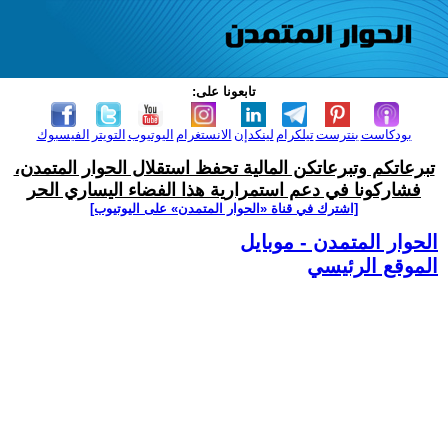
تابعونا على:
بودكاست
بنترست
تيلكرام
لينكدإن
الانستغرام
اليوتيوب
التويتر
الفيسبوك
تبرعاتكم وتبرعاتكن المالية تحفظ استقلال الحوار المتمدن،
فشاركونا في دعم استمرارية هذا الفضاء اليساري الحر
[اشترك في قناة ‫«الحوار المتمدن» على اليوتيوب]
الحوار المتمدن - موبايل
الموقع الرئيسي