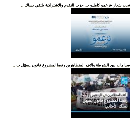
.. تحت شعار -نزعمو كاملين-... حزب التقدم والاشتراكية يلتقي بساك
.. صدامات بين الشرطة وآلاف المتظاهرين رفضا لمشروع قانون يسهّل ت