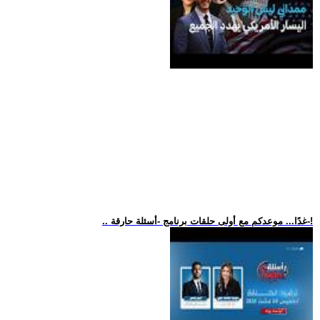
.. غدًا... موعدكم مع أولى حلقات برنامج -أسئلة حارقة-!