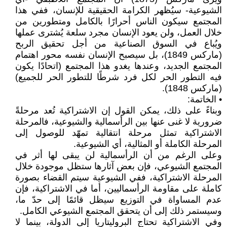
الشيوعية- سيُظهر الكرامة الحقيقية للإنسان، ففي هذا
المجتمع سيكون الناس أحرارًا بالكامل ومتطورين من
خلال العمل، ولن يعود الإنسان مجرد سلعة يُشترى عملها
ويُباع في السوق الصناعية من أجل تحقيق الربح
(ماركس 1849)، بل سيصبح الإنسان نفسه محور اهتمام
المجتمع الجديد، وعندها يغدو هذا المجتمع (اتحادًا يكون
فيه التطور الحر لكل فرد شرطًا للتطور الحر للجميع)
(ماركس 1848).
• الخاتمة:
وبناءً على ذلك، يمكن القول إن الاشتراكية تُعد مرحلةً
ضرورية لا غنى عنها بين الرأسمالية والشيوعية، فالمرحلة
الاشتراكية تمثل مرحلة انتقالية تمهّد للوصول إلى
المرحلة الكاملة أو المثالية، أي الشيوعية.
وعلى الرغم من أن الرأسمالية لن يبقى لها أثر في
المجتمع الشيوعي، فإن بعض آثارها ستظل موجودة خلال
المرحلة الاشتراكية، ففي الشيوعية سيتم القضاء بصورة
كاملة على مقاومة الرأسماليين، أما في الاشتراكية، فإن
عدم المساواة في التوزيع سيظل قائمًا إلى حدّ ما،
وسيستمر ذلك إلى أن يتحقق المجتمع الشيوعي الكامل.
وفي الاشتراكية تحتاج البروليتاريا إلى الدولة، بينما لا