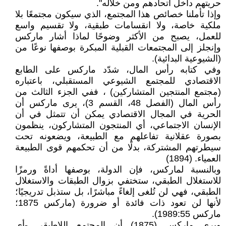
حريتهم داخل اتحادهم ومن خلاله".
وإذا تأملنا خصائص هذا المجتمع، الذي سيكون مجتمعًا بلا
ملكية خاصة، ولا انقسامات طبقية، ولا تقسيم واسع
للعمل، يصبح من الأكثر وضوحًا لماذا أشار ماركس
وإنجلز إلى المجتمعات القبلية المبكرة بوصفها نوعًا من
(الشيوعية البدائية).
وفي كتابه رأس المال، شدّد ماركس على الطابع
الاقتصادي للمجتمع الشيوعي المستقبلي، باعتباره
(مجتمع المنتجين المتشاركين) ، ففي الجزء الثالث من
رأس المال (الفصل 48، القسم 3)، يرى ماركس أن
الحرية في المجال الاقتصادي يمكن أن تتمثل في أن
الإنسان الاجتماعي، أي المنتجون المتشاركون، ينظمون
بصورة عقلانية تفاعلهم مع الطبيعة، ويضعونه تحت
سيطرتهم المشتركة، بدلًا من أن تحكمهم قوى الطبيعة
العمياء. (1894)
وبالنسبة لماركس، فإن الدولة، بوصفها أداةً ورمزًا
للاستغلال الطبقي، ستختفي بزوال الطبقات والاستغلال
الطبقي، فهي لن تُلغى إلغاءً مباشرًا، بل ستذبل تدريجيًا؛
لأنها لن تعود ذات فائدة أو ضرورة (ماركس 1875؛
ماركس 1989:55).
ويرى ماركس (1875) أن المجتمع اللاطبقي -أي