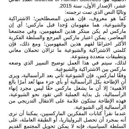
عشر، الإصدار الأول، سنة 2015.
وتاليًا النص الذي تمت ترجمته:
كما هو معروف، فإن هذين المصطلحين؛ الاشتراكية
والشيوعية، هما مفهومان وُجدا قبل ماركس؛ أي إن
ماركس لم يكن مبتكر هذين المفهومين، وفي مجتمعنا
المعاصر، يمكن اعتبار ماركس المرجع والسلطة الفكرية
الأكثر احترامًا لفهم هذين المفهومين؛ ومع ذلك، فإن
كلمتي الاشتراكية والشيوعية ما تزالان تحملان معاني
وتطبيقات متعددة ومتنوعة.
لذلك، سيتم في هذا العمل توضيح التمييز الذي وضعه
ماركس بين الاشتراكية والشيوعية.
وفقًا لماركس، فإن الشيوعية تأتي بعد الرأسمالية، ويرى
أن الإطاحة بكل الرأسمالية أو بأي جزء منها تُعد أمرًا بالغ
الأهمية؛ إلا أن ما يشغل ماركس حقًا ليس مجرد إنهاء
الرأسمالية، بل بداية العملية التي تقود نحو الشيوعية،
فهذه الإطاحة ستكون علامة على الانتقال التدريجي من
الرأسمالية إلى الشيوعية.
عندما نقرأ كتابات المفكرين الماركسيين، يمكننا أن نرى
أنه بمجرد أن تحصل البروليتاريا، أو الطبقة العاملة، على
السلطة السياسية، فإنه لا يمكن تحويل المجتمع القديم