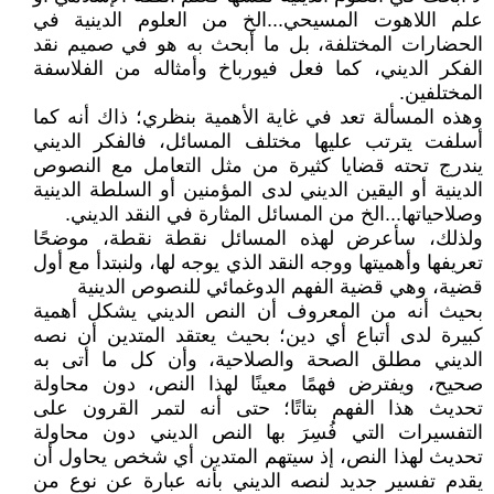
علم اللاهوت المسيحي...الخ من العلوم الدينية في
الحضارات المختلفة، بل ما أبحث به هو في صميم نقد
الفكر الديني، كما فعل فيورباخ وأمثاله من الفلاسفة
المختلفين.
وهذه المسألة تعد في غاية الأهمية بنظري؛ ذاك أنه كما
أسلفت يترتب عليها مختلف المسائل، فالفكر الديني
يندرج تحته قضايا كثيرة من مثل التعامل مع النصوص
الدينية أو اليقين الديني لدى المؤمنين أو السلطة الدينية
وصلاحياتها...الخ من المسائل المثارة في النقد الديني.
ولذلك، سأعرض لهذه المسائل نقطة نقطة، موضحًا
تعريفها وأهميتها ووجه النقد الذي يوجه لها، ولنبتدأ مع أول
قضية، وهي قضية الفهم الدوغمائي للنصوص الدينية
بحيث أنه من المعروف أن النص الديني يشكل أهمية
كبيرة لدى أتباع أي دين؛ بحيث يعتقد المتدين أن نصه
الديني مطلق الصحة والصلاحية، وأن كل ما أتى به
صحيح، ويفترض فهمًا معينًا لهذا النص، دون محاولة
تحديث هذا الفهم بتاتًا؛ حتى أنه لتمر القرون على
التفسيرات التي فُسِرَ بها النص الديني دون محاولة
تحديث لهذا النص، إذ سيتهم المتدين أي شخص يحاول أن
يقدم تفسير جديد لنصه الديني بأنه عبارة عن نوع من