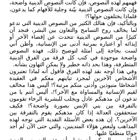
فهمهم لهذه النصوص، فإن كانت النصوص الدينية واضحة،
وإن كانت النصوص الدينية بيّنة وجلية للأفهام كما يدعون،
فلماذا يختلفون حولها؟!
وبالتأكيد، فإن هنالك الكثير من النصوص الدينية التي تدعو
لما يخالف روح التسامح والتعاون بين البشر، فنجد أن
كثيرًا من النصوص الدينية تتحدث عن إقصاء الآخر أو
إيذائه أو اعتباره بمرتبة أدنى من الإنسانية، وأظن أني
لست بحاجة إلى أمثلة لتوضيح ذلك، فهذه النصوص
واضحة موجودة في كتب كل فرقة من الفرق الدينية
المتطرفة، وهذا بحد ذاته خطير ولا يمكن التهاون بشأنه.
وفي هذا أوجه نقد لهذه الفرق فأقول أنه لماذا تعتبرون
الأشخاص الآخرين لمجرد تباينهم معكم في العقيدة
أشخاصًا منبوذين وأدنى منكم مرتبة؟! أليس هذا مخالف
لقيم الإنسانية والمساواة مع الآخر؟!، أليس أنتم يا من
تدعون أن مذهبكم عادل ويجلب للبشرية الرخاء تقومون
بالتفرقة بين بني الإنس بصورة واضحة؟! فكيف
ستحققون العدالة إذا كان مذهبكم يقوم بالتفرقة بين
الآخرين؟، إن هذه بعض الأسئلة النقدية التي توجه لهذه
المذاهب ولبعض هؤلاء المتدينين، والتي حتى الآن لم أجد
جوابًا منطقيًا عليها.