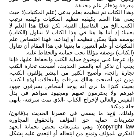
معرفة وذخائر علم مختلفة.
وهذا الكتاب تم تنظيمه بعلم يدعى (علم المكتبات)؛ حيث
يعنى هذا العلم بكيفية تنظيم المكتبات وكيفية ترتيب
الكتب..الخ من التفاصيل الفنية، لكن فعليًا هذا العلم لا
يعنينا؛ إذ أننا ها هنا في هذا الكتاب لا نتناول (الكتاب)
بوصفه شيئًا يمكن تنظيمه أو إبداعه، فهذا اختصاص علم
المكتبات أو علم التعبير، ما يعنينا في هذا المقام أن نتناول
(الكتاب) بوصفه مؤلفًا يجب حمايته والحفاظ عليه.
وإذ عرجنا على موضوع حماية الكتب والحفاظ عليها، فإننا
يجب أن نذكر أنه بالعصر الحديث، أصبحت تجارة الكتب
تجارة رائجة، وأصبح الكثير من البشر يؤلفون الكتب،
ومن ثم، أصبحت هنالك سرقات وانتحالات لهذه الكتب؛
بحيث كثيرًا ما نرى أنه يوجد أشخاص يسرقون جهود
غيرهم ولا يحترمون تعبهم ومجهود سواهم في بذل
النفيس والغالي لإخراج الكتاب -الذي تمت سرقته- بأبهى
حلة ممكنة.
ولذلك، وُجِدَ ما يسمى في عصرنا الحديث بـ(قانون/
تشريعات حماية حق المؤلف والحقوق المجاورة
copyright law)؛ وهي تشريعات تختص بحماية الجهد
الفكري للمؤلف وتمنع من انتحاله أو التعدي عليه بشكل