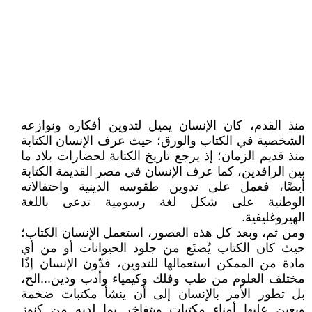
منذ القدم، كان الإنسان يميل لتدوين أفكاره ونوازعه
الشخصية في الكتاب والورق؛ حيث عرف الإنسان الكتابة
منذ قديم الزمان؛ إذ يرجع تاريخ الكتابة لحضارات بلاد ما
بين الرافدين، كما عرف الإنسان في مصر القديمة الكتابة
أيضًا، فعمل على تدوين طقوسه الدينية واحتفالاته
الوطنية على شكل لغة رسومية تدعى باللغة
الهيروغليفية.
ومن ثم، وبعد كل هذه العصور، استعمل الإنسان الكتاب؛
حيث كان الكتاب يُصنَع من جلود الحيوانات أو من أي
مادة من الممكن استعمالها للتدوين، فدّون الإنسان إذًا
مختلف العلوم من طب وفلك وكيمياء وأدب ودين...الخ،
بل تطور الأمر بالإنسان إلى أن ينشأ مكتبات ضخمة
ويعين عليها أمناء مكتبات ويتفاخر بما لديه من كنوز