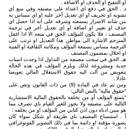
او التنقيح او الحذف او الاضافة .
د . الحق في دفع اي اعتداء على مصنفه وفي منع اي
تشويه او تحريف او اي تعديل آخر عليه او اي مساس به
من شانه الاضرار بسمعته وشرفه على انه اذا حصل اي
حذف او تغيير او اضافة او اي تعديل آخر في ترجمة
المصنف ، فلا يكون للمؤلف الحق في منعه الا اذا اغفل
المترجم الاشارة الى مواطن هذا التعديل او ترتب على
الترجمة مساس بسمعة المؤلف ومكانته الثقافية او الفنية
او اخلال بمضمون المصنف .
هـ. الحق في سحب مصنفه من التداول اذا وجدت اسباب
جدية ومشروعة لذلك ويلزم المؤلف في هذه الحالة
بتعويض من آلت اليه حقوق الاستغلال المالي تعويضا
عادلا .
ومن ثم عاد في المادة (9) من ذات القانون ونص على
"حقوق مالية" بالنص التالي:
"يتمتع المؤلف أو من يخلفه بالحقوق المالية الاستشارية
التالية على مصنفه ولا يجوز للغير القيام باي تصرف مما
هو مبين ادناه دون اذن كتابي من المؤلف او من يخلفه :
أ . استنساخ المصنف باي طريقة او شكل سواء كان
بصورة مؤقتة او دائمة بما في ذلك التصوير الفوتوغرافي