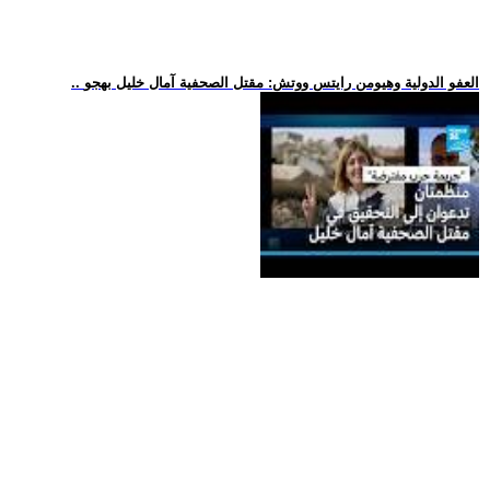
.. العفو الدولية وهيومن رايتس ووتش: مقتل الصحفية آمال خليل بهجو