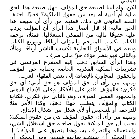
المدني.
لكن، ولو أتينا لطبيعة حق المؤلف، فهل طبيعة هذا الحق
مالية أم أدبية أم يعد من حقوق الملكية؟ فعليًا، اختلف
الفقه القانوني في ذلك، فمنهم من رأى أن طبيعة هذا
الحق مالية؛ إذ قال أنصار هذا الرأي أن المؤلف يرتب
عليه حقوقًا مالية من الممكن استغلالها، فمثلًا، ترجمة
الكتاب تكسب المترجم والمؤلف أرباحًا، وتوزيع الكتاب
وبيعه في الأسواق التجارية تكسب الناشر أرباحًا ومالًا،
وبالتالي فهو بنظر هؤلاء حقٌ مالي صرف.
وهذا الرأي السابق ذهب إليه المشرع الفرنسي في
تشريعات الملكية الفكرية الخاصة بحماية حق المؤلف
والحقوق المجاورة بالإضافة إلى بعض الفقهاء العرب.
ومنهم من رأى أن حق المؤلف هو حق أدبي؛ أي حق
فكري؛ فالمؤلَف قائم على الأفكار وعلى الإبداع الذهني
والمجهود العقلي الصرف، وهو بالتالي حق فكري، فكتابة
الكتاب والمؤلَف يتطلب جهدًا ذهنيًا، وكذا الأمر مثلًا
للترجمة أو للتلخيص أو لأي شكل من أشكال الإبداع.
ومنهم من رأى أن حقوق المؤلف هي من حقوق الملكية؛
بحيث أن حق الملكية يخول صاحبه حق استغلال الشيء
واستعماله والتصرف به، وهذا ينطبق على المؤلَف؛ إذ
من الممكن أن يستغله صاحبه فيبيعه، ومن الممكن أن