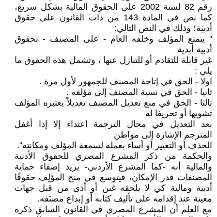
رقم 82 لسنة 2002 على الحقوق المالية بشكل سريع،
كما نص في المادة 143 من ذات القانون على حقوق
أدبية؛ وذلك في النص التالي:
" يتمتع المؤلف وخلفه العام - على المصنف - بحقوق
أدبية أبدية
غير قابلة للتقادم أو للتنازل عنها ، وتشمل هذه الحقوق ما
يلي :
اولا - الحق في إتاحة المصنف للجمهور لأول مرة .
ثانيا - الحق في نسبة المصنف إلى مؤلفه .
ثالثا - الحق في منع تعديل المصنف تعديلاً يعتبره المؤلف
تشويها أو تحريفا له
بعد التعديل في مجال الترجمة اعتداء إلا إذا أغفل
المترجم الإشارة إلى مواطن
الحذف أو التغيير أو أساء بعمله لسمعة المؤلف ومكانته".
والحكمة من ذكر المشرع المصري للحقوق الأدبية
والمالية أنه -كما المشرع الأردني- يريد إضفاء حماية
المصنفات قدر الإمكان، فيتوسع في منح المؤلِف حقوقًا
أدبية ومالية كي لا يلحقه غبن أو أذى من قبل جهات
معينة عند إقدامه على تأليف كتابه أو إبداع مصنَفه.
مع العلم أن المشرع المصري في القانون السابق ذكره