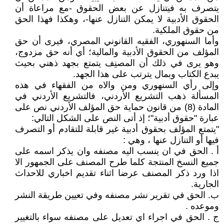
يتصرف به فيتنازل عن بعض الحقوق -مع مراعاة أن
الحقوق الأدبية لا يمكن التنازل عنها-، وهكذا فهذا الحق
من حقوق الملكية.
وأما السنهوري، الفقيه القانوني المصري، فيرى أن حق
المؤلف من الحقوق الأدبية والمالية؛ أي أنه حق مزدوج،
وهو يرى في ذلك أن المصنِف يتمتع بجهد ذهني بحيث
يبدع الكتاب وبمال يترتب على هذا الجهد.
وإلى رأي السنهوري ومن والاه من الفقهاء في هذه
المسألة ذهب التشريع الأردني، فالتشريع الأردني في
المادة (8) من قانون حماية حق المؤلف الأردني نص على
عبارة "حقوق أدبية"؛ إذ أتى النص على الشكل التالي:
"يتمتع المؤلف بحقوق أدبية غير قابلة للتقادم أو التصرف
فيها أو التنازل عنها ، وهي :
أ . الحق في ان ينسب اليه مصنفه وان يذكر اسمه على
جميع النسخ المنتجة كلما طرح المصنف على الجمهور الا
اذا ورد ذكر المصنف عرضا اثناء تقديم اخباري للاحداث
الجارية.
ب. الحق في تقرير نشر مصنفه وفي تعيين طريقة النشر
وموعده .
ج . الحق في اجراء اي تعديل على مصنفه سواء بالتغيير