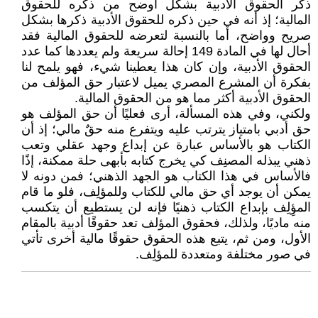
ذكر الحقوق الأدبية بشكل أوضح من ذكره للحقوق
المالية؛ إذ أنه في حين ذكره للحقوق الأدبية ذكرها بشكل
صريح وواضح، أما بالنسبة لتعرضه للحقوق المالية فقد
أحال لها في المادة 149 إحالة سريعة ولم يعددها كما عدد
الحقوق الأدبية، وإن كان هذا يعطينا شيء، فهو يلمح لنا
بفكرة أن المشرع المصري يميل لاعتبار حق المؤلف من
الحقوق الأدبية أكثر مما هو من الحقوق المالية.
ولكني، وفي هذه المسألة، أرى فعليًا أن حق المؤلف هو
حق أدبي بامتياز يترتب عليه ويتفرع منه حقٌ مالي؛ إذ أن
الكتاب هو بالأساس عبارة عن إبداع وجهد عقلي وتعب
ذهني يبذله المصنِف كي يخرج كتابه بأبهى حلة ممكنة، إذًا
فالأساس في هذا الكتاب هو الجهد الذهني؛ فمن دونه لا
يمكن أن يوجد أي حق مالي للكتاب وللمؤلِف، فلو ما قام
المؤِلِف بإبداع الكتاب ذهنيًا فإنه لن يستطيع أن يتكسب
منه ماديًا، ولذلك، فحقوق المؤلف تعد حقوقًا أدبية بالمقام
الأول، ومن ثم، يتبع هذه الحقوق حقوقًا مالية أخرى تأتي
في صور مختلفة ومتعددة للمؤلِف.