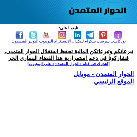
تابعونا على:
بودكاست
بنترست
تيلكرام
لينكدإن
الانستغرام
اليوتيوب
التويتر
الفيسبوك
تبرعاتكم وتبرعاتكن المالية تحفظ استقلال الحوار المتمدن،
فشاركونا في دعم استمرارية هذا الفضاء اليساري الحر
[اشترك في قناة ‫«الحوار المتمدن» على اليوتيوب]
الحوار المتمدن - موبايل
الموقع الرئيسي