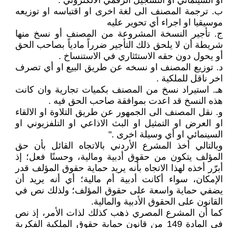
او السينمائي او التسجيل الرقمي الالكتروني .
ب. ترجمة المصنف الى لغة اخرى او اقتباسه او توزيعه
موسيقيا او اجراء أي تحوير عليه
ج. تأجير النسخة المشروعة من المصنف أو نسخ منها
شريطة أن لا يلحق ذلك التأجير ضرراً مادياً بصاحب الحق
أو يحول دون حقه الاستئثاري في الاستنساخ .
د. توزيع المصنف او نسخه عن طريق البيع او أي تصرف
اخر ناقل للملكية .
هـ. استيراد نسخ من المصنف بكميات تجارية وان كانت
هذه النسخ قد اعدت بموافقة صاحب الحق فيه .
و. نقل المصنف الى الجمهور عن طريق التلاوة او الالقاء
او العرض او التمثيل او البث الاذاعي او التلفزيوني او
السينمائي او أي وسيلة اخرى ."
وبالتالي أخذ المشرع الأردني بالاتجاه القائل بأن حق
المؤلف يتكون من حقوق أدبية ومالية، وحسنًا فعل؛ إذ
أبرّر أخذه لهذا الاتجاه بأنه يريد حماية حقوق المؤلف قدر
الإمكان، سواء أكانت أدبية أم مالية؛ أي أنه يريد أن
يضفي حماية واسعة على حقوق المؤلف؛ ولذلك نص في
القانون على الحقوق الأدبية والمالية.
كما أن المشرع المصري ذهب كذلك لذات الأمر، إذ نص
في المادة 149 من قانون حماية حقوق الملكية الفكرية