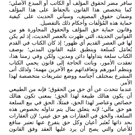
سافر مضر لحقوق المؤلف أو الكاتب أو المبدع الأصلي؛
كما يتخصص هذا القانون بالحفاظ على هذا المؤلَف
وضمان حقوق المصنِف، وسيأتي الحديث على كيفية
حماية هذه المُؤلَفات وأحكام ذلك بالتفصيل.
وقانون حماية حق المؤلف والحقوق المجاورة هو من
القوانين الحديثة، التي ظهرت بالعصر الحديث، إذ لم يكن
لها في العصر القديم أي ظهور؛ إذ كان الكتاب في القدم
يُعامَل كسلعة وينطبق عليه القانون المدني؛ بوصف
الكتاب سلعة يتداولها دائن ومدين، ولكن وفي زمننا هذا،
تعقدت الأمور، وباتت الحاجة إلى قانون يحمي الكتاب
وينظم أمورهم وتعاقداتهم مع الآخرين مهمة؛ ولذلك أتى
المشرع بمختلف أجناسه ووضع تشريعات متخصصة لهذا
الأمر.
عندما نتحدث عن أي حق من الحقوق؛ فإنه من الطبيعي
أن يكون هنالك طبيعة لهذا الحق؛ بمعنى تكون هنالك
خصائص وعناصر لهذا الحق، فمثلًا، الحق في بيع السلعة
هو حق مالي؛ لإنه يتعلق بمال يتم تداوله بخصوص هذه
السلعة، والحق في العقارات هو حق عيني؛ لإن العقارات
بحد ذاتها تُعتَبر أعيان وكل حق يتفرع عنها تعتبر منافع
للأعيان والتي يصح أن يرد عليها العقد وفق القانون