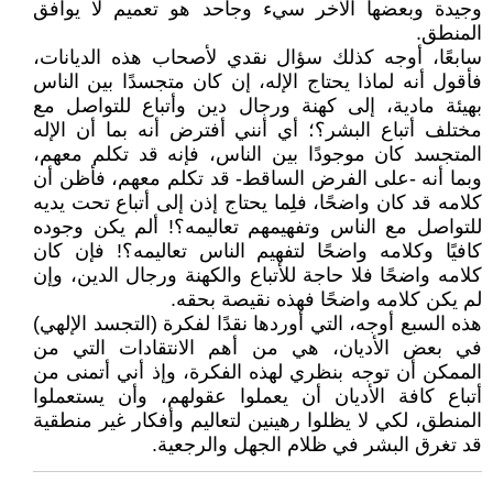
وجيدة وبعضها الآخر سيء وجاحد هو تعميم لا يوافق
المنطق.
سابعًا، أوجه كذلك سؤال نقدي لأصحاب هذه الديانات،
فأقول أنه لماذا يحتاج الإله، إن كان متجسدًا بين الناس
بهيئة مادية، إلى كهنة ورجال دين وأتباع للتواصل مع
مختلف أتباع البشر؟؛ أي أنني أفترض أنه بما أن الإله
المتجسد كان موجودًا بين الناس، فإنه قد تكلم معهم،
وبما أنه -على الفرض الساقط- قد تكلم معهم، فأظن أن
كلامه قد كان واضحًا، فلِما يحتاج إذن إلى أتباع تحت يديه
للتواصل مع الناس وتفهيمهم تعاليمه؟! ألم يكن وجوده
كافيًا وكلامه واضحًا لتفهيم الناس تعاليمه؟! فإن كان
كلامه واضحًا فلا حاجة للأتباع والكهنة ورجال الدين، وإن
لم يكن كلامه واضحًا فهذه نقيصة بحقه.
هذه السبع أوجه، التي أوردها نقدًا لفكرة (التجسد الإلهي)
في بعض الأديان، هي من أهم الانتقادات التي من
الممكن أن توجه بنظري لهذه الفكرة، وإذ أني أتمنى من
أتباع كافة الأديان أن يعملوا عقولهم، وأن يستعملوا
المنطق، لكي لا يظلوا رهينين لتعاليم وأفكار غير منطقية
قد تغرق البشر في ظلام الجهل والرجعية.