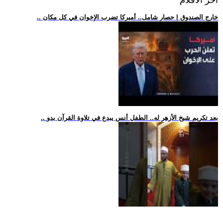
اخر الافلام
.. خارج الصندوق | حصار شامل.. أميركا تضرب الإخوان في كل مكان
.. بعد تكريم شيخ الأزهر له.. الطفل أنس يبدع في تلاوة القرآن بدو