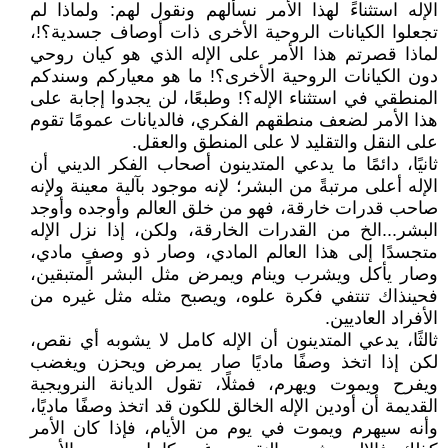
الإله استثناءً لهذا الأمر نسألهم ونقول لهم: ولماذا لم
تجعلوا الكيانات الروحية الأخرى ذات أوصاف جسدية؟!،
لماذا قصرتم هذا الأمر على الإله الذي هو كيان روحي
دون الكيانات الروحية الأخرى؟! ما هو معياركم وسندكم
المنطقي في استثناء الإله؟! وطبعًا، لن يجدوا إجابة على
هذا الأمر لضعف منطقهم الفكري، فالديانات عمومًا تقوم
على النقل والتقليد لا على المنطق والعقل.
ثانيًا، دائمًا ما يدعي المتدينون أصحاب الفكر الديني أن
الإله أعلى مرتبةً من البشر؛ لإنه موجود بآلية معينة ولإنه
صاحب قدرات خارقة، فهو من خلق العالم وأوجده وأوجد
البشر...الخ من القدرات الخارقة، ولكن، إذا نزل الإله
متجسدًا إلى هذا العالم المادي، وصار ذو وصفٍ مادي،
وصار يأكل ويشرب وينام ويمرض مثل البشر المتبقين،
فحينذاك تنتفي فكرة علوه، ويصبح مثله مثل غيره من
الأفراد العاديين.
ثالثًا، يدعي المتدينون أن الإله كامل لا يشوبه أي نقص،
لكن إذا اتخذ وصفًا ماديًا صار يمرض ويحزن ويغضب
ويفرح ويموت ويهرم، فمثلًا، تقول الديانة النرويجية
القديمة أن أودين الإله الخالق للكون قد اتخذ وصفًا ماديًا،
وأنه سيهرم ويموت في يوم من الأيام، فإذا كان الأمر