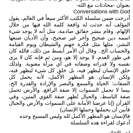
بعنوان -محادثات مع الله-
Conversations with God
أدرجت ضمن سلسلة الكتب الأكثر مبيعاً في العالم، يقول
المؤلف أنه حدثت له واقعة كلمه الله فيها من خلال
الإلهام، وقام بنشر حقائق صادمة، مثل أنه لا يوجد شيء
اسمه دين صحيح وآخر غير صحيح، وأن الأديان صنعها
البشر، مثلها مثل فكرة جهنم والشيطان ويوم القيامة
والحساب الخ.. وقال أن الأمر أبسط من ذلك، فالله كان
في طور العدم، لا يوجد إلا هو، ومن ثم فإنه كان لا يرى
نفسه ولا قدراته وصفاته في أي مرآة معنوية. ولذلك
خلق الإنسان ليظهر فيه، بل خلق كل شيء ليظهر فيه،
ولكن الإنسان هو المظهر الأكمل، لأنه يحمل كل
الصفات: الحياة والسمع والبصر والإرادة والقدرة الخ،
بينما لا تحمل السموات إلا صفة الرافع، والأرض تحمل
صفة الباسط، والجبال تُظهر صفة القوي المتين، وفي
القرآن (إنا عرضنا الأمانة على السموات والأرض والجبال
فأبين أن يحملنها وحملها الإنسان)
فالإنسان هو المظهر الأكمل لله وليس المسيح وحده
أدعوك لقراءة هذه السلسلة