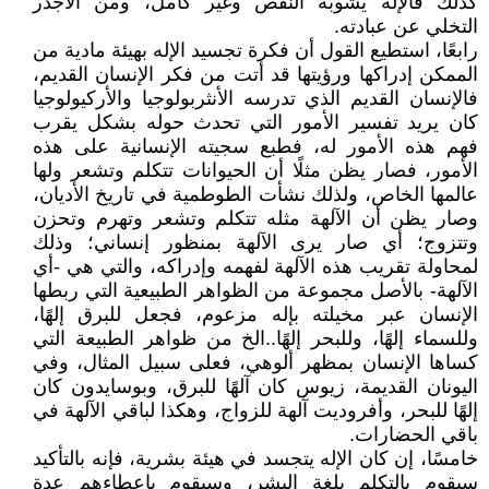
كذلك فالإله يشوبه النقص وغير كامل، ومن الأجدر
التخلي عن عبادته.
رابعًا، استطيع القول أن فكرة تجسيد الإله بهيئة مادية من
الممكن إدراكها ورؤيتها قد أتت من فكر الإنسان القديم،
فالإنسان القديم الذي تدرسه الأنثربولوجيا والأركيولوجيا
كان يريد تفسير الأمور التي تحدث حوله بشكل يقرب
فهم هذه الأمور له، فطبع سجيته الإنسانية على هذه
الأمور، فصار يظن مثلًا أن الحيوانات تتكلم وتشعر ولها
عالمها الخاص، ولذلك نشأت الطوطمية في تاريخ الأديان،
وصار يظن أن الآلهة مثله تتكلم وتشعر وتهرم وتحزن
وتتزوج؛ أي صار يرى الآلهة بمنظور إنساني؛ وذلك
لمحاولة تقريب هذه الآلهة لفهمه وإدراكه، والتي هي -أي
الآلهة- بالأصل مجموعة من الظواهر الطبيعية التي ربطها
الإنسان عبر مخيلته بإله مزعوم، فجعل للبرق إلهًا،
وللسماء إلهًا، وللبحر إلهًا..الخ من ظواهر الطبيعة التي
كساها الإنسان بمظهر ألوهي، فعلى سبيل المثال، وفي
اليونان القديمة، زيوس كان آلهًا للبرق، وبوسايدون كان
إلهًا للبحر، وأفروديت آلهة للزواج، وهكذا لباقي الآلهة في
باقي الحضارات.
خامسًا، إن كان الإله يتجسد في هيئة بشرية، فإنه بالتأكيد
سيقوم بالتكلم بلغة البشر، وسيقوم بإعطاءهم عدة