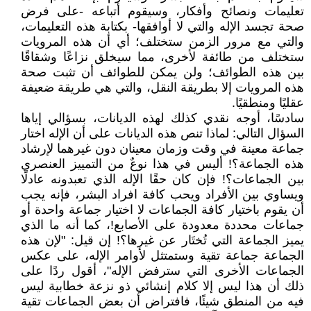
تعليمات ونصائح وأفكار، وسيقوم أتباعه -على فرض
صحة تجسد الإله والتي لا أوافقها- بكتابة هذه التعليمات،
والتي مع مرور الزمن ستختلف؛ أي أن هذه المرويات
ستختلف من طائفة لأخرى، مما سيخلق نزاعًا وشقاقًا
بين هذه الطوائف؛ ولن يمكن للطوائف أن تثبت صحة
هذه المرويات إلا بطريقة النقل، والتي هي طريقة ضعيفة
عقليًا ومنطقيًا.
سادسًا، أوجه نقدي كذلك لهذه الديانات، بسؤالي إياها
السؤال التالي: لماذا تنص هذه الديانات على أن الإله اختار
جماعة معينة في وقت وزمان معينان دون غيرهما لإرشاد
هذه الجماعة؟! أليس في هذا نوعٌ من التمييز العنصري
بين الجماعات؟! فإن كان حقًا الإله الذي تعبدونه عادلًا
ويساوي بين الأفراد ويحب كافة افراد البشر، فإنه يجب
أن يقوم باختيار كافة الجماعات لا اختيار جماعة واحدة أو
جماعات محددة معدودة على الأصابع!، كما أنه ما الذي
يميز الجماعة التي تُختَار عن غيرها؟! إن قيل: "لإن هذه
الجماعة جماعة تقية وستمتثل لأوامر الإله، على عكس
الجماعات الأخرى التي سترفض الإله"، أقول ردًا على
ذلك أن هذا ليس إلا كلام إنشائي ذو نزعة خطابية ليس
فيه من المنطق شيئًا، فافتراض أن بعض الجماعات تقية