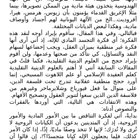
الهندوسية يتخذون هيئة مادية من الممكن تصويرها، بينما
مثلًا الإغريق القدماء يؤمنون بأن زيوس، هرمس، هيرا،
أفروديت...الخ من الآلهة اليونانية لهم أجساد وأوصاف
مادية، وهكذا لبعض الديانات المختلفة.
فبالتالي، وفي هذا المقال، سأقوم بإيراد أوجه لنقد هذه
الفكرة؛ أي فكرة التجسد المادي للإله، إذ أني أرى أنها
فكرة غير منطقية بميزان العقل، ويجب إخضاعها لسهام
النقد والتساؤل، كي نتأكد من صحتها وعدمها، ولن أقوم
بإيراد حجج من العلوم الدينية التقليدية، فكما قلتُ في
المقالات السابقة أنني لا أهتم بالعلوم الدينية التقليدية
كعلم العقيدة الإسلامي أو علم اللاهوت المسيحي، إنما
أورد حجج منطقية عقلانية تندرج تحت فلسفة الدين،
على منوال ما فعل فيورباخ وشلايرماخر وغيرهم من
فلاسفة الدين الذين سعوا لتنوير العقول وتصحيح الأفهام.
وهذه الانتقادات هي التالية، التي أوردها بالفقرات
والنصوص أدناه:
بدايةً، آتي لفكرة التناقض ما بين الأمور المادية والأمور
الروحية، إذ أن المتدينين يدعون أن الكيانات الروحية لا
تُرى ولا تُدرَك؛ لإنها لا تتخذ وصفًا ماديًا، إذًا، إذا كان الأمر
كذلك، فلِما يجعلون الإله كيانا متجسدًا؟!، إن قالوا أن