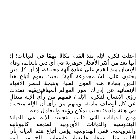
احتلت فكرة الإله منذ القدم مكانًا مهمًا في الديانات؛ إذ
أنها تعد من أكثر الأفكار جوهرية في أي دين بالعالم، وقام
الإنسان منذ القدم على عبادة آلهة مختلفة، إذ أن كل دين
يحتوي على إله/ مجموعة آلهة؛ بحيث يقوم أتباع هذا
الدين بعبادة هذه القوى العليا، ونتيجةً لقصر الأفهام
الإنسانية عن إدراك أمور العوالم الميتافيزيقية، تعددت
رؤى الإنسان لفكرة "الإله"، فمنهم من رأى الإله متعالٍ
عن كل أوصاف مادية، ومنهم من رأى أن الإله متجسد
في هيئة مادية؛ بحيث يمكن رؤيته والتعامل معه.
ومن الديانات التي قالت بتجسد الإله هي الديانة
الهندوسية والديانات الأوروبية القديمة كاليونانية
والنرويجية، ففي الهندوسية يؤمن أتباع هذه الديانة بأن
الإلهة مثل شيفا، غانيشا، هانومان.. الخ من آلهة