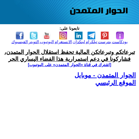
تابعونا على:
بودكاست
بنترست
تيلكرام
لينكدإن
الانستغرام
اليوتيوب
التويتر
الفيسبوك
تبرعاتكم وتبرعاتكن المالية تحفظ استقلال الحوار المتمدن،
فشاركونا في دعم استمرارية هذا الفضاء اليساري الحر
[اشترك في قناة ‫«الحوار المتمدن» على اليوتيوب]
الحوار المتمدن - موبايل
الموقع الرئيسي