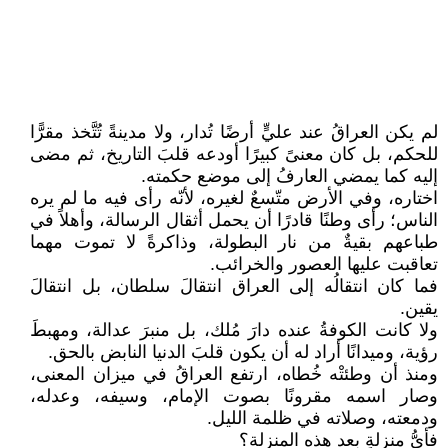
لم يكن العراقُ عند عليٍّ أرضًا تُدار، ولا مدينةً تُتَّخذ مقرًّا
للحكم، بل كان معنىً كبيرًا أودعه قلبَ التاريخ، ثم مضى
إليه كما يمضي العارفُ إلى موضع حكمته.
اختاره، وفي الأرض متّسعٌ لغيره، لأنّه رأى فيه ما لم يره
الناس؛ رأى وطنًا قادرًا أن يحمل أثقال الرسالة، وأهلاً في
طباعهم بقيةٌ من نار البطولة، وذاكرةً لا تموت مهما
تعاقبت عليها العصور والخرائب.
فما كان انتقالُه إلى العراق انتقالَ سلطان، بل انتقالَ
يقين.
ولا كانت الكوفةُ عنده دارَ مُلك، بل منبرَ عدالة، ومهبطَ
رؤية، وميدانًا أراد له أن يكون قلبَ الدنيا النابض بالحق.
ومنذ أن وطئتْه خُطاه، ارتفع العراقُ في ميزان المعنى،
وصار اسمه مقرونًا بصوت الإمام، وسيفه، وعدله،
ودمعته، وصلاته في ظلمة الليل.
فأيُّ منزلةٍ بعد هذه المنزلة؟