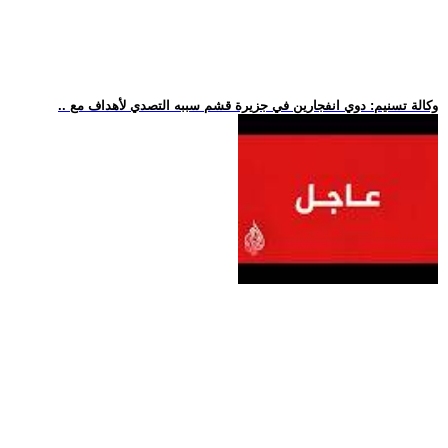
.. وكالة تسنيم: دوي انفجارين في جزيرة قشم سببه التصدي لأهداف مع