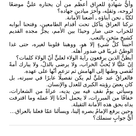
وأيُّ شهادةٍ للعراق أعظم من أن يختاره عليٌّ موضعًا
لروحه، وثقلِه، وآخرَ ميادين جهاده؟
لكنّا ـ نحن أبناؤه ـ أضعنا الأمانة.
تركنا العراقَ يتآكل تحت أقدام الطامعين، وفتحنا أبوابه
للخراب حتى صار وحيدًا بين الأمم، يجرُّ مجده القديم
كشيخٍ مثخنٍ بالتعب.
أحببنا كلَّ شيءٍ إلا هو، ووهبنا قلوبنا لغيره، حتى غدا
الوطنُ غريبًا في صدور أهله.
أيظنُّ الذين يرفعون رايةَ الولاء لعليٍّ أنّ الولاءَ كلمات؟
إنّ عليًّا لا يُحبُّ الخراب، ولا يرضى بالذلّ، ولا يبارك أمةً
تُقصي وطنها إلى الهامش ثم تزعم أنّها على عهده.
فالعراقُ عند عليٍّ لم يكن تفصيلًا عابرًا في سيرته، بل
كان بعضَ رؤيته الكبرى للعدل والإنسان.
وسيأتي يومٌ نقف فيه بين يديه، عراةً من الشعارات،
خفافًا من المبررات، لا يحمل أحدُنا إلا عمله وما اقترفت
يداه بحق هذه الأمانة الثقيلة.
وحين يرفع الإمامُ بصره إلينا، ويسألنا عمّا فعلنا بالعراق…
أيُّ جوابٍ سنملك؟