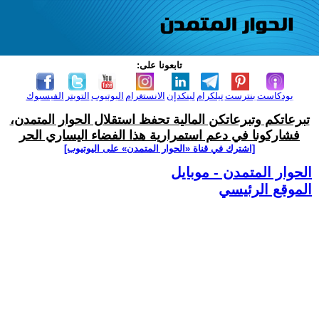
تابعونا على:
بودكاست
بنترست
تيلكرام
لينكدإن
الانستغرام
اليوتيوب
التويتر
الفيسبوك
تبرعاتكم وتبرعاتكن المالية تحفظ استقلال الحوار المتمدن،
فشاركونا في دعم استمرارية هذا الفضاء اليساري الحر
[اشترك في قناة ‫«الحوار المتمدن» على اليوتيوب]
الحوار المتمدن - موبايل
الموقع الرئيسي