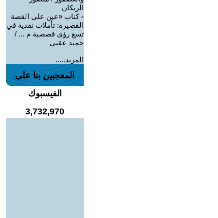
الريكان
-
كتاب «عين على القصة
القصيرة: تأملات نقدية في
تسع رؤى قصصية م ... /
حميد عقبي
المزيد.....
المعجبين بنا على
الفيسبوك
3,732,970