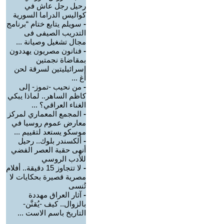
رحيل رجل عاش في
كواليس الدراما السورية
-
سويلم يتابع ختام “برنامج
التدريب الصيفى فى
مجال تشغيل وصيانة ...
-
فنانون مصريون يهددون
بمقاضاة نجمتين
إسرائيليتين لسرقة لحن
أغ ...
-
من نحيب -تموز- إلى
كاظم الساهر.. لماذا يبكي
الغناء العراقي؟ ...
-
المجمع المعماري لمركز
معارض عموم روسيا في
موسكو يستعد لتقييم ...
-
ألكسندر بلوك.. رحيل
أنهى حقبة العصر الفضي
للأدب الروسي
-
لا تتجاوز 15 دقيقة.. أفلام
مصرية قصيرة بحكايات لا
تُنسى
-
آثار العراق مهددة
بالزوال.. كيف -يُقنَّن-
التاريخ باسم الاست ...