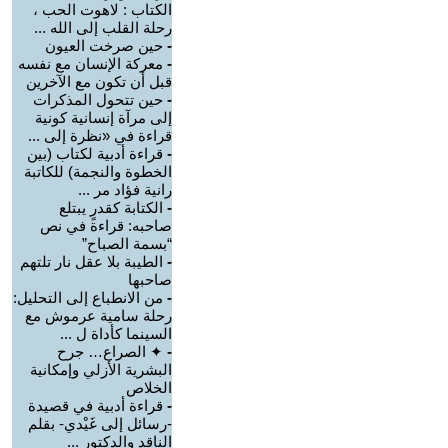
الكتاب : لاهوت الحب ،
رحلة القلب إلى الله ...
-
حين صرخت العيون
-
معركة الإنسان مع نفسه
قبل أن تكون مع الآخرين
-
حين تتحول المذكرات
إلى مرآة إنسانية كونية
قراءة في «نظرة إلى ...
-
قراءة أدبية لكتاب (بين
الخطوة والنجمة) للكاتبة
رانية فؤاد مر ...
-
الكتابة كقدرٍ يبتلع
صاحبه: قراءة في نص
“بسمة الصباح”
-
الطيبة بلا عقل نار تلتهم
صاحبها
-
من الانطباع إلى التحليل:
رحلة سامية عرموش مع
السينما كأداة ل ...
-
✦ الصراع… جرح
البشرية الأزلي وإمكانية
الخلاص
-
قراءة أدبية في قصيدة
-رسائل إلى غَيْدي- بقلم
الناقد والدكتور ...