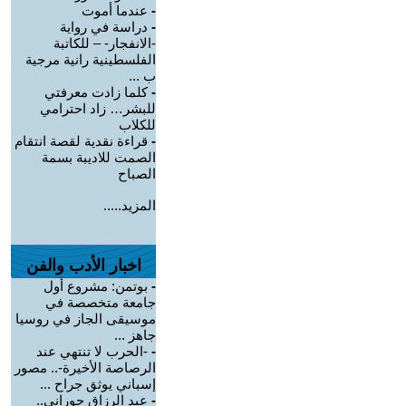
-
عندما أموت
-
دراسة في رواية
-الانفجار- – للكاتبة
الفلسطينية رانية مرجية
ب ...
-
كلما زادت معرفتي
للبشر… زاد احترامي
للكلاب
-
قراءة نقدية لقصة انتقام
الصمت للاديبة بسمة
الصباح
المزيد.....
اخبار الأدب والفن
-
بوتمن: مشروع أول
جامعة متخصصة في
موسيقى الجاز في روسيا
جاهز ...
-
-الحرب لا تنتهي عند
الرصاصة الأخيرة-.. مصور
إسباني يوثق جراح ...
-
عبد الرزاق حوراني..