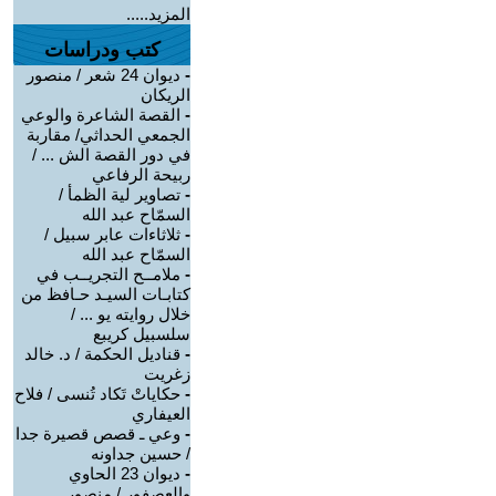
المزيد.....
كتب ودراسات
-
ديوان 24 شعر / منصور
الريكان
-
القصة الشاعرة والوعي
الجمعي الحداثي/ مقاربة
في دور القصة الش ... /
ربيحة الرفاعي
-
تصاوير لية الظمأ /
السمّاح عبد الله
-
ثلاثاءات عابر سبيل /
السمّاح عبد الله
-
ملامــح التجريــب في
كتابـات السيـد حـافظ من
خلال روايته يو ... /
سلسبيل كريبع
-
قناديل الحكمة / د. خالد
زغريت
-
حكاياتْ تَكاد تُنسى / فلاح
العيفاري
-
وعي ـ قصص قصيرة جدا
/ حسين جداونه
-
ديوان 23 الحاوي
والعصفور / منصور