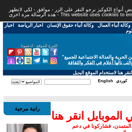
 أنواع الكوكيز نرجو النقر على الزر - موافق - لكي لاتظهر
This website uses cookies to ensure you ge
وكالة أنباء العمال
-
وكالة أنباء حقوق الإنسان
-
اخبار الرياضة
-
اخبار
لوم
التبرع للموقع - ادعمونا
حرية والعدالة الاجتماعية للجميع
"
تى نالها أعلام في الفكر والثقافة
قر هنا لاستخدام الموقع البديل
كوردي
English
رانية مرجية
لموبايل انقر هنا
 المتمدن، فشاركونا في دعم