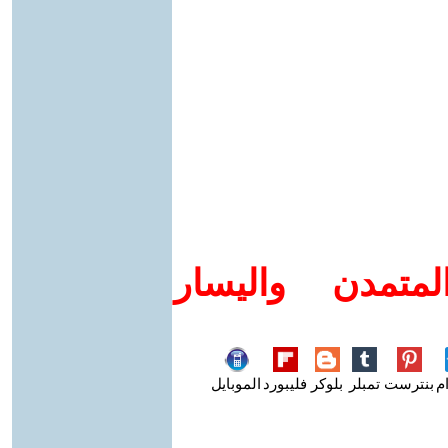
متمدن واليسار
م
بنترست
تمبلر
بلوكر
فليبورد
الموبايل