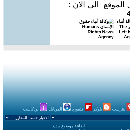
موقع الى الان :
بنترست
بلوكر
فليبورد
الموبايل
بودكاست
اضافة موضوع جديد