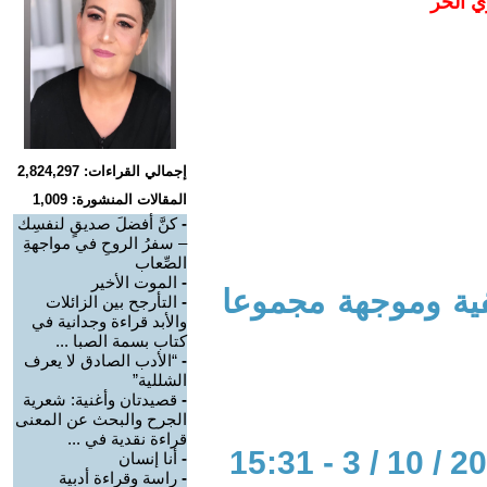
ي الحر
إجمالي القراءات: 2,824,297
المقالات المنشورة: 1,009
-
كنَّ أفضلَ صديقٍ لنفسِك
– سفرُ الروحِ في مواجهةِ
الصِّعاب
-
الموت الأخير
ية وموجهة مجموعا
-
التأرجح بين الزائلات
والأبد قراءة وجدانية في
كتاب بسمة الصبا ...
-
“الأدب الصادق لا يعرف
الشللية”
-
قصيدتان وأغنية: شعرية
الجرح والبحث عن المعنى
قراءة نقدية في ...
-
أنا إنسان
-
راسة وقراءة أدبية