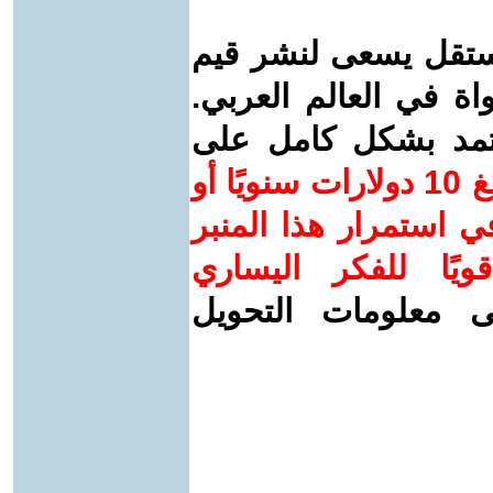
ستقل يسعى لنشر قيم
واة في العالم العربي.
عتمد بشكل كامل على
ساهم/ي معنا! بدعمكم بمبلغ 10 دولارات سنويًا أو
 استمرار هذا المنبر
ويًا للفكر اليساري
ى معلومات التحويل