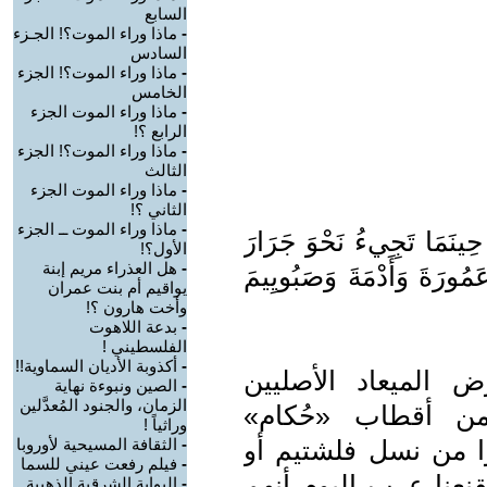
السابع
-
ماذا وراء الموت؟! الجـزء
السادس
-
ماذا وراء الموت؟! الجزء
الخامس
-
ماذا وراء الموت الجزء
الرابع ؟!
-
ماذا وراء الموت؟! الجزء
الثالث
-
ماذا وراء الموت الجزء
الثاني ؟!
-
ماذا وراء الموت ــ الجزء
ِينَمَا تَجِيءُ نَحْوَ جَرَارَ
الأول؟!
-
هل العذراء مريم إبنة
مُورَةَ وَأَدْمَةَ وَصَبُويِيمَ
يواقيم أم بنت عمران
وأخت هارون ؟!
-
بدعة اللاهوت
الفلسطيني !
-
أكذوبة الأديان السماوية!!
ض الميعاد الأصليين
-
الصين ونبوءة نهاية
الزمان، والجنود المُعدَّلين
من أقطاب «حُكام»
وراثياً !
ا من نسل فلشتيم أو
-
الثقافة المسيحية لأوروبا
-
فيلم رفعت عيني للسما
نعنا عرب اليوم أنهم
-
البوابة الشرقية الذهبية