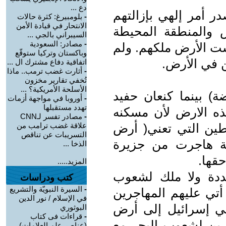
دع ...
در أمر إلهي بإزالتهم
-
بلومبيرغ: كثرة حالات
الانتحار في قيادة الأمن
والمنطقة المحيطة
السيبراني بالجي ...
-
مصادر: السعودية
ست الأرض ملكهم. ولم
وباكستان وتركيا ستوقّع
 في الأرض.
اتفاقية دفاع مشترك ال ...
-
أثارت غضب ترمب.. ماذا
تُخفي تقارير مخزون
الأسلحة الأمريكية؟ ...
ة) بينما كنعان حفيد
-
أوروبا في مواجهة أزمات
تهدد مستقبلها
هذه الارض لأن مسكنه
-
مصادر تفسر لـCNN
طين التي تعني( أرض
علاقة غضب ترامب من
التسريبات عن تناقص
ة هاجرت من جزيرة
الذخا ...
قها.
المزيد.....
دة ولا ملك لشعوب
كتب ودراسات
-
السيرة النبويّة والتشريع
 أتي عليهم المهاجرين
في الإسلام / نور الدين
ي إسرائيل إلى أرض
البوثوري
-
قراءات فى كتاب
جرين لشعوب البحر مع
(عناصر علم العلامات)