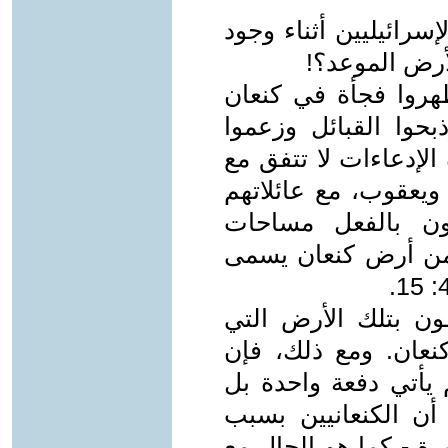
سرائيليين أثناء وجود
رض الموعد؟!
هروا فجأة في كنعان
وا القبائل وزعموا
لإدعاءات لا تتفق مع
ويعقوب، مع عائلاتهم
ون بالفعل مساحات
من أرض كنعان يسمى
ون بتلك الأرض التي
عان. ومع ذلك، فإن
م يأتي دفعة واحدة بل
ن الكنعانيين بسبب
رة - كما هو الحال مع