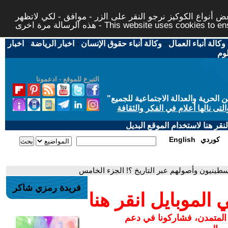
 أنواع الكوكيز نرجو النقر على الزر - موافق - لكي لاتظهر
This website uses cookies to ensure you ge
وكالة أنباء العمال
-
وكالة أنباء حقوق الإنسان
-
اخبار الرياضة
-
اخبار
لوم
التبرع للموقع - ادعمونا
حرية والعدالة الاجتماعية للجميع
"
تى نالها أعلام في الفكر والثقافة
قر هنا لاستخدام الموقع البديل
كوردي
English
لسطينيون وأصولهم عبر التاريخ ؟! الجزء الخامس
فريدة رمزي شاكر
لموبايل انقر هنا
 المتمدن، فشاركونا في دعم