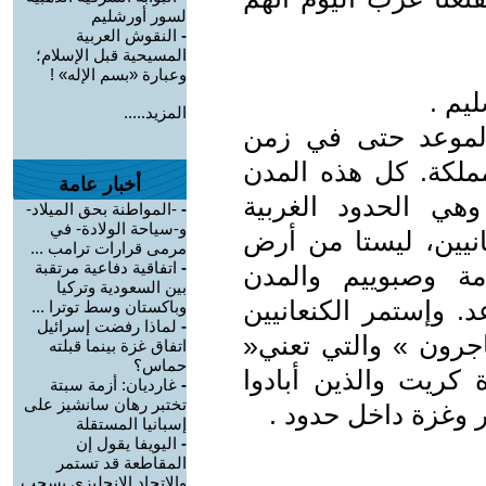
لسور أورشليم
-
النقوش العربية
المسيحية قبل الإسلام؛
وعبارة «بسم الإله» !
يم .
المزيد.....
الموعد حتى في زمن
لكة. كل هذه المدن
أخبار عامة
هي الحدود الغربية
-
-المواطنة بحق الميلاد-
و-سياحة الولادة- في
انيين، ليستا من أرض
مرمى قرارات ترامب ...
-
اتفاقية دفاعية مرتقبة
ة وصبوييم والمدن
بين السعودية وتركيا
 وإستمر الكنعانيين
وباكستان وسط توترا ...
-
لماذا رفضت إسرائيل
اجرون » والتي تعني«
اتفاق غزة بينما قبلته
حماس؟
 كريت والذين أبادوا
-
غارديان: أزمة سبتة
تختبر رهان سانشيز على
 وغزة داخل حدود .
إسبانيا المستقلة
-
اليويفا يقول إن
المقاطعة قد تستمر
والاتحاد الإنجليزي يسحب