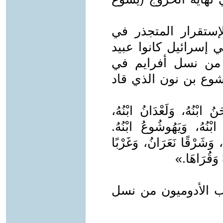
ستقرار المتجذر في
ي إسرائيل كانوا عبيد
من نسل أفرايم في
ود إلى يشوع بن نون الذي قاد
نُ ابْنُهُ، وَلَعْدَانُ ابْنُهُ،
 ابْنُهُ، وَيَهُوشُوعُ ابْنُهُ.
، وَشَرْقًا نَعَرَانُ، وَغَرْبًا
 وَقُرَاهَا.»
الأدوميون من نسل