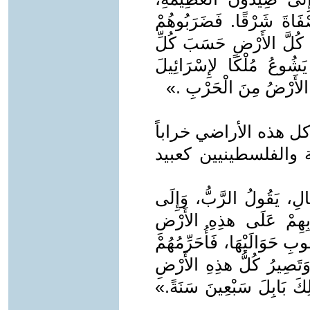
ْفَاةَ شَرْقًا. فَضَرَبُوهُمْ
عُ كُلَّ الأَرْضِ حَسَبَ كُلِّ
َشُوعُ مُلْكًا لإِسْرَائِيلَ
 الأَرْضُ مِنَ الْحَرْبِ .»
كل هذه الأراضي خراباً
 والفلسطينيين كعبيد
الِ، يَقُولُ الرَّبُّ، وَإِلَى
 بِهِمْ عَلَى هذِهِ الأَرْضِ
بِ حَوَالَيْهَا، فَأُحَرِّمُهُمْ
..وَتَصِيرُ كُلُّ هذِهِ الأَرْضِ
ِكَ بَابِلَ سَبْعِينَ سَنَةً.»