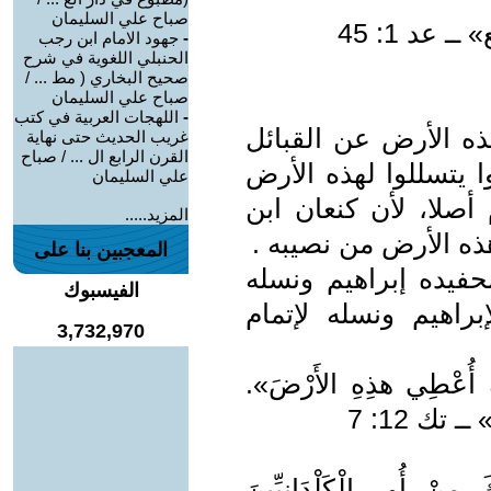
صباح علي السليمان
عد 1: 45
-
جهود الامام ابن رجب
الحنبلي اللغوية في شرح
صحيح البخاري ( مط ... /
صباح علي السليمان
-
اللهجات العربية في كتب
هذه الأرض عن القبائل
غريب الحديث حتى نهاية
القرن الرابع ال ... / صباح
وا يتسللوا لهذه الأرض
علي السليمان
أصلا، لأن كنعان ابن
المزيد.....
ه الأرض من نصيبه .
المعجبين بنا على
حفيده إبراهيم ونسله
الفيسبوك
اهيم ونسله لإتمام
3,732,970
ِكَ أُعْطِي هذِهِ الأَرْضَ».
ــ تك 12: 7
مِنْ أُورِ الْكَلْدَانِيِّينَ