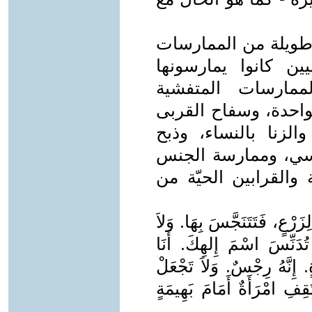
 18 على قائمة طويلة من الممارسات
يين كانوا يمارسونها
هذه الممارسات المتفشية
لواحدة، وسفاح القربى
رات «لاو18: 6-19 »، والزنا بالنساء، وذبح
جنسي، وممارسة الجنس
 والقرابين الحيّة من
رْعٍ، فَتَتَنَجَّسَ بِهَا. وَلاَ
تُدَنِّسَ اسْمَ إِلهِكَ. أَنَا
. إِنَّهُ رِجْسٌ. وَلاَ تَجْعَلْ
قِفِ امْرَأَةٌ أَمَامَ بَهِيمَةٍ