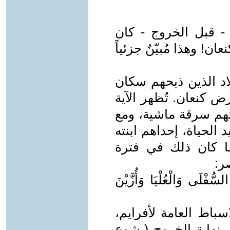
- قبل الخروج - كان
ان! وهذا مُبيّنٌ جزئياً
اد الذين ذبحهم سكان
 كنعان. تُظهر الآية
اولتهم سرقة ماشية، ومع
د الحياة، إحداهم ابنته
ا كان ذلك في فترة
ر:
ُّفْلَى وَالْعُلْيَا وَأُزَّيْنَ
باط العامة لأفرايم،
 نهاية الخروج (يشوع