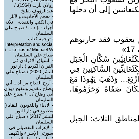
رولان بارت (1964). /
كنعانيين إلى أن دخلها
عبدالرؤوف بطيخ
-
معجم الأحاديث والآثار
في الكتب والنقدية – ثلاثة
أجزاء - .( د ... / صباح علي
السليمان
بن يعقوب فقد حاربوهم
-
ترجمة كتاب
Interpretation and social
criticism/ Michael W ... /
صباح علي السليمان
َنْعَانِيِّينَ سُكَّانِ الْجَبَلِ
-
السياق الافرادي في
القران الكريم ( دار نور
نْعَانِيِّينَ السَّاكِنِينَ فِي
للنشر 2020) / صباح علي
رْبَعَ... وَذَهَبَ يَهُوذَا مَعَ
السليمان
-
أريج القداح من أدب أبي
كَّانَ صَفَاةَ وَحَرَّمُوهَا،
وضاح ،تقديم وتنقيح ديوان
أبي وضاح / ... / صباح علي
السليمان
-
الادباء واللغويون النقاد (
مطبوع في دار النور
للنشر 2017) / صباح علي
لمناطق الثلاث: الجبل
السليمان
-
الإعراب التفصيلي في
سورتي الإسراء والكهف
(مطبوع في دار الغ ... /