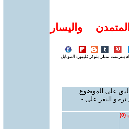
متمدن واليسار
م
بنترست
تمبلر
بلوكر
فليبورد
الموبايل
عليق على الموضوع
نرجو النقر على -
 (
0
)