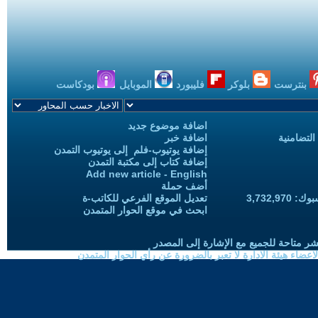
بنترست
بلوكر
فليبورد
الموبايل
بودكاست
اضافة موضوع جديد
التضامنية
اضافة خبر
إضافة يوتيوب-فلم إلى يوتيوب التمدن
إضافة كتاب إلى مكتبة التمدن
Add new article - English
أضف حملة
3,732,97
تعديل الموقع الفرعي للكاتب-ة
ابحث في موقع الحوار المتمدن
شر متاحة للجميع مع الإشارة إلى المصدر
ضاء هيئة الادارة لا تعبر بالضرورة عن رأي الحوار المتمدن