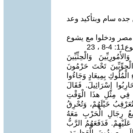
 جده سام وبتأكيد وعد
 مصر ودخلوا مع يشوع
 23
أَمُورِيِّينَ وَالْحِثِّيِّينَ
َالْحِوِّيِّينَ تَحْتَ حَرْمُونَ
الْمُلُوكِ بِمِيعَادٍ وَجَاءُوا
َارِبُوا إِسْرَائِيلَ. فَقَالَ
ًا فِي مِثْلِ هذَا الْوَقْتِ
ُعَرْقِبُ خَيْلَهُمْ، وَتُحْرِقُ
ِيعُ رِجَالِ الْحَرْبِ مَعَهُ
عَلَيْهِمْ. فَدَفَعَهُمُ الرَّبُّ
إِلَى صِيدُونَ الْعَظِيمَةِ،