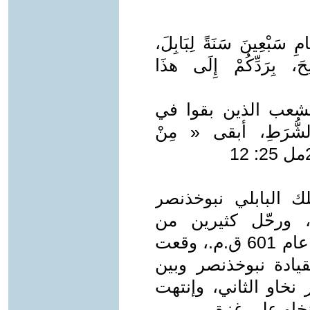
امِ سَبْعِينَ سَنَةً لِبَابِلَ،
لِحَ، بِرَدِّكُمْ إِلَى هذَا
بقية الشعب الذين بقوا في
الشُّرَطِ، أبقى « مِنْ
جتاح الملك البابلي نبوخذنصر
، ورحّل كثيرين من
سكانها إلى بلاد ما بين النهرين. وفي عام 601 ق.م.، وقعت
قيادة نبوخذنصر وبين
خاو الثاني، وإنتهت
نخاو على غزة.