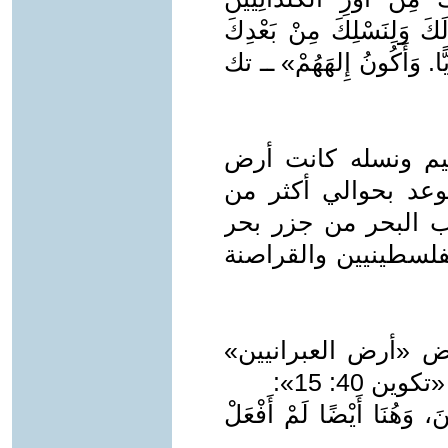
َكَ وَلِنَسْلِكَ مِنْ بَعْدِكَ
يًّا. وَأَكُونُ إِلهَهُمْ» ــ تك
اهيم ونسله كانت أرض
عد بحوالي أكثر من
البحر من جزر بحر
فلسطينيين والقراصنة
ض «أرض العبرانيين»
40: 15»:
، وَهُنَا أَيْضًا لَمْ أَفْعَلْ