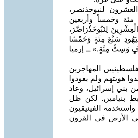
ة والعشرون لنبوخذنصر،
ئة وخمساً وأربعين
ِشْرِينَ لِنَبُوخَذْرَاصَّرَ،
هُودِ سَبْعَ مِئَةٍ وَخَمْسًا
آلاَفٍ وَسِتُّ مِئَةٍ.» ــ إرميا
لفلسطينيين المهاجرين
قدوا هويتهم ولم يعودوا
ن بني إسرائيل، وعاد
 بنيامين. لكن ظل
وأستخدمه الفينيقيون
في الأرض في القرون