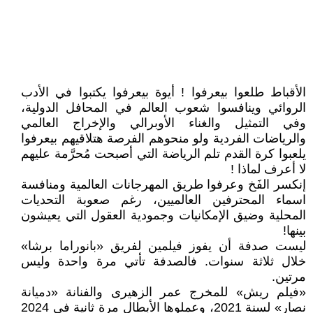
الأقباط طلعوا بيعرفوا ! أيوة بيعرفوا يكتبوا في الأدب
الروائي وينافسوا شعوب العالم في المحافل الدولية،
وفي التمثيل والغناء الأوبرالي والإخراج العالمي
والرياضات الفردية ولو منحوهم الفرصة هتلاقيهم بيعرفوا
يلعبوا كرة القدم تلم الرياضة التي أصبحت مُحرَّمة عليهم
لا أعرف لماذا !
إنكسر الفَخ وعرفوا طريق المهرجانات العالمية ومنافسة
اسماء المحترفين العالميين، رغم صعوبة التحديات
المحلية وضيق الإمكانيات وجمودية العقول التي يعيشون
بينها!
ليست صدفة أن يفوز فيلمين لفريق «بانوراما برشا»
خلال ثلاثة سنوات. فالصدفة تأتي مرة واحدة وليس
مرتين.
«فيلم ريش» للمخرج عمر الزهيرى والفنانة «دميانة
نصار» لسنة 2021، وعملوها الأبطال مرة ثانية في 2024