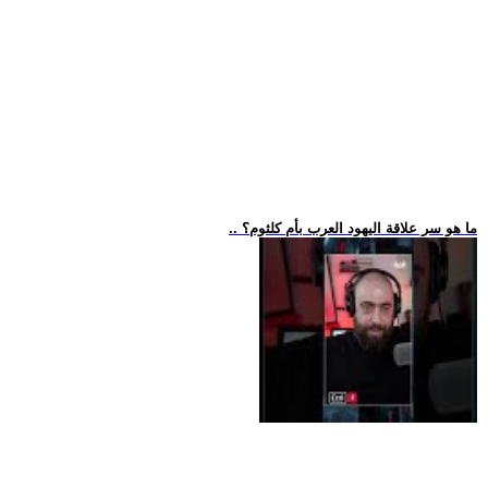
.. ما هو سر علاقة اليهود العرب بأم كلثوم؟