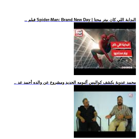
.. فيلم Spider-Man: Brand New Day | البداية اللي كان بيتر محتا
.. محمد عدوية يكشف كواليس ألبومه الجديد ومشروع عن والده أحمد عد