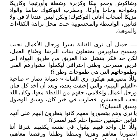
وشاكوش وحمو بيكا وكزبرة وشطة وأورتيجا وكاريكا
وشواحة وحاحا وأوكا، ومطرب التوكتوك صاصا والواد
مزيكا أصحاب أغاني التوكتوك! ولكن ليس عندنا لا فن ولا
فنانين، الواسطة والمحسوبية حلت محل نزاهة الكفاءات
والموهبة.
ــــ جميل أن نرى الفنانة يسرا ورجال الأعمال نجيب
وسميح ساويرس يحتفلون ببنات البرشا وصُناع العمل،
لكن حد فكر ينتشل هذا الفريق من طريق الهواة إلى
فريق مسرحي وطني إحترافي ليكملوا مشوارهم الفني
وطموحاتهم التي هي طموحات وطن؟!
وللَّا مصيرهم هيكون زي الفنانة « دميانة نصار » صاحبة
«الفيلم اليتيم» والتي إختفت بعده، وبعد أن أخد كل فنان
ورجل أعمال وإعلامي، حقهم من اللقطة معها، وكان الله
يحب المحسنين، فصارت في خبر كان، وسبق الوصول
وسبق النسيان؟!
يا ترى وهم بيتصوروا معهم كانوا ينظرون إليهم على أنهم
فنانين حقيقيين حققوا حلم كبير لمصر؟!
وللَّا كل واحد فيهم بيقول في نفسه يكفيهم شرفا أننا
اتصورنا معاهم وهزينا وِسطنا وطبلنا ورقصنا معاهم،