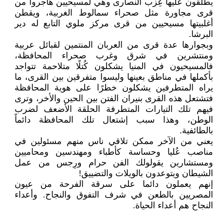
يطلقون عليها عِزب النصارى وهي لمسيحيين هاجروا من
قرى مجاورة مثل صحراء سمالوط الغربية، ويقطن
أغلبيتها مسيحيين من قرى مركز ملوي التابع له دير
البرشا.
وبجوارها عدة قرى من العربان المنتمين لقبائل عربية
ومنتشرين في شرق وغرب صحراء المحافظة،
فالمسيحيون في المنيا يشكلون كُتلًا متلاحمة تتواجد
بأكملها في مناطق بعينها وليسوا متفرقين بين القرى، ما
يراه المتطرفين يشكلون خطرًا على هوية المحافظة
فتشتعل هذه القرى بنيران الفتن بين الحين والأخر، وترى
فيهم تلك التيارات المتطرفة الحلقة الأضعف لضرب
الوطن، وهذا سبب إشتعال تلك المحافظة دائماً
بالطائفية.
يعني من الآخر ممكن تلاقي ناس منهم مسئولين في
مناصب عُليا وحساسة كأطباء ومهندسين ومحاميين
ومستشارين يقولولك الفن حرام ورِجس من عمل
الشيطان ويتوعدون بالويلات والتضييق!
إنهم يعملون دائما على سرقة الفرحة من عيون
المصريين بالطعن في شرف التفوق والنجاح. وأعداء
النجاح هم أعداء الحياة.