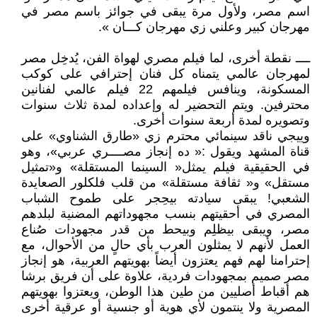
اسم مصر، ولأول مرة يبقى في جوائز باسم مصر في
مهرجان كبير وعلني زي مهرجان كـــان ».
ــــ نقطة أخرى، لما فيلم مصري لهواة الفن، يُدخِل مصر
لمهرجان عالمي يتمناه كل فنان إحترافي على كوكب
المسكونة، وينافس فيلمهم 22 فيلم عالمي لفنانين
محترفين. ويتم التحضير له وإعداده لمدة ثلاث سنوات
وتصويره لمدة أربعة سنوات أخرى.
وييجي ناقد سينمائي محترم زي «طارق الشناوي» على
قناة المشهد ويقول :« ده إنجاز مصــــري عربي»، وهو
في الحقيقية فيلم يمثل« السينما المستقلة» و«تمثيل
مستقل» و« ثقافة مستقلة» من قلب فلكلور الصعايدة
الشعبي! يبقى سيادته بيحِجر على طموح الشباب
المصري في أحقيتهم بنسب مجهوداتهم المضنية لبلدهم
مصر، ويبقى بيظلِم وبيحط من قدر مجهودات صُناع
العمل لأنهم لا يمثلون العرب بأي حالٍ من الأحوال، مع
إحترامنا لهم فهم يعتزون أيضاً بهويتهم العربية، هو إنجاز
مصر صميم بمجهودات فردية، علاوة على أن فريق برشا
هم أقباط أصليين من طين هذا الوطن، ويعتزوا بهويتهم
المصرية ولا ينتمون لأي هوية أو جنسية أو عرقية أخرى