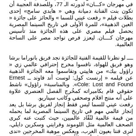
في مهرجان «كـــان» لدورته الـ 77، وللصدفة العجيبة أن
تكون بنت الفنانة دميانة وهي « هايدي سامح» إحدى
بطلات فيلم « رفعت عيني للسما » والحائز على جائزة «
العين الذهبية»، للمرة الأولى في تاريخ السينما المصرية
يحصل فيلم مصري على هذه الجائزة منذ تأسيس
مهرجان كــــان. ليعزز فرص تواجد مصر على الساحة
العالمية.
ــــ لو نظرنا للقيمة الفنية للجائزة نجد فريق بانوراما برشا
وهو فريق للهواة، نافسوا مخرج إحترافي عالمي زي «
راؤول بيك» من هاييتي وتقاسموا معه الجائزة الذهبية
عن فيلمه « إرنست كول: لوست أند فاوند ــ Ernest
Cole: Lost and Found». وبالمناسبة« راؤول» ناشط
حقوقي قام بكاميراته كمخُرج الفصل العنصري علاوة
على أنه منتج افلام وصحفي وكاتب سيناريو.
رفعت عيني للسما ليس فقط إنجاز لفريق برشا بل يعد
إنجاز عالمي مهم في تاريخ السينما المصرية لما يحمله
من قيمة عالمية لنُقّاد عالميين، حيث كتبت عنه كبرى
الصحف العالمية مثل اللوموند وفرايتي وسكرين دايلي،
لنرى فننا بعيون الغرب، ويعكس موهبة المخرجين «ندى