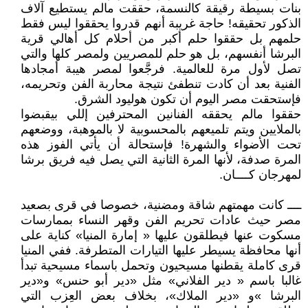
بنات بسيطة رقيقة كالنسمة، حققت مالم يستطيع آلاف
الذكور تحقيقه! حاجة غريبة أنهم قدروا يحققوا ليس فقط
حلمهم بل حققوا حلم أكبر من أحلام كل أهالي قرية
البرشا أنفسهم، بل هو حلم للمصريين ولمصر كلها والتي
تصل لأول مرة للعالمية. فرجَّعوا لمصر هيبة أمجادها
الفنية بعد أن كادت تنطفئ نتيجة محاربة الفن وتحريمه،
فإستحقت مصر اليوم أن تكون هوليود الشرق.
حققوا مالم يحققه الفنانين المحترفين إللي بيقبضوا
بالملايين ويتم تلميعهم بالمحسوبية لا بالموهبة، ووضعهم
تحت الأضواء والشهرة! فإستحالة أن يأتي الفوز هذه
المرة صدفة، لأنها المرة الثانية التي يصل فيه فريق برشا
لمهرجان كــــان.
ــــ كانت مهمتهم شاقة ومضنية، خصوصا في قرى بصعيد
مصر حيث عادات تحريم الفن وقهر النساء بممارسات
مسكوت عنها فيطلقون عليها « إمارة المنيا» كناية على
أنها محافظة يسيطر عليها التيارات المتطرفة. ففي المنيا
قرى كاملة يقطنها مسيحيون وتحمل باسماء مسيحية تبدأ
غالبا باسم « دير الفلاني» مثل «دير أبو حنس» و«دير
البرشا »و «دير الملاك»، بخلاف بعض العِزب التي