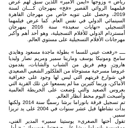
رياض » وزوجها «أيمن الأمير» اللذين سبق لهم عرض
فيلمهما الروائي القصير «فخ» بمهرجان كــــان لسنة
2019، وحصل على تنويه خاص من مهرجان القاهرة
السينمائي الدولي في نفس العام. كما عرض فيلمهما
التسجيلي «نهايات سعيدة» سنة 2016 بمهرجان
أمستردام الدولي للأفلام التسجيلية، وهو أحد أهم وأكبر
مهرجانات الأفلام التسجيلية على مستوي العالم.
ــــ «رفعت عيني للسما » بطولة ماجدة مسعود وهايدي
سامح ومونيكا يوسف ومارينا سمير ومريم نصار وليديا
هارون. وهم فريق من الشباب والشابات، يقدمون
عروضاً مسرحية مستوحاة من الفلكلور الشعبي الصعيدي
في شوارع قريتهم التي ليس لها وجود على جغرافية
الأماكن، وربما كثيرين منا لم يسمعوا عن تلك القرية التي
بعروس الصعيد والتي وُضعت على الخريطة العالمية
وأصبحت اليوم محط أنظار العالم.
تم تسجيل فرقة بانوراما برشا رسميًّا سنة 2014 ولكنها
بدأت نشاطها قبل عشر سنوات في 2004 على يد تريزا
سمير.
تقول أختها الصغرى« يوستينا سمير» المدير الفني،
ومؤسسة بانوراما برشا على صفحتها بفيسبوك : « أول