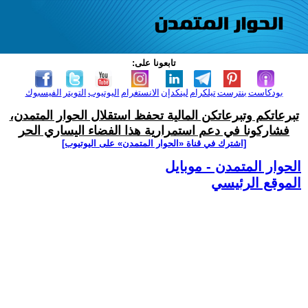
تابعونا على:
بودكاست
بنترست
تيلكرام
لينكدإن
الانستغرام
اليوتيوب
التويتر
الفيسبوك
تبرعاتكم وتبرعاتكن المالية تحفظ استقلال الحوار المتمدن،
فشاركونا في دعم استمرارية هذا الفضاء اليساري الحر
[اشترك في قناة ‫«الحوار المتمدن» على اليوتيوب]
الحوار المتمدن - موبايل
الموقع الرئيسي