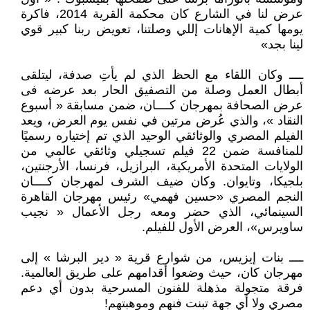
عرض لنا في الشارع كان محكمة القرية 2014، فاكرة
يومها كمية الإهانات إللي وصلتنا، تعويض ربنا كبير قوي
لينا بجد»
ــــ وكان اللقاء مع الحظ الذي لم يأتِ صدفة، ليتلقى
أبطال العمل وصلة من التصفيق الحار بعد عرضه فى
عرض الصحافة بمهرجان كــــان، ضمن مسابقة « أسبوع
النقاد »، والذي عُرض مرتين في نفس يوم العرض، ويعد
الفيلم المصري والوثائقي الوحيد الذي تم إختياره رسميًا
للمنافسة ضمن 22 فيلم تسجيلي وثائقي عالمي من
الولايات المتحدة الأمريكية، البرازيل، فرنسا، الأرجنتين،
بلجيكا، وتايوان. وكان ضيف الشرف لمهرجان كــــان
النجم المصري «حسين فهمي» رئيس مهرجان القاهرة
السينمائي، الذي حضر ومعه رجل الأعمال « نجيب
ساويرس»، العرض الأول للفيلم.
ــــ بنات إيزيس، من شوارع قرية « دير البرشا » إلى
مهرجان كان، حيث وضعوا أقدامهم على طريق العالمية.
فرقة متجولة مذهلة للفنون المسرحية بدون أي دعم
مصري ولا أي جهة تبنت فنهم وموهبتهم!