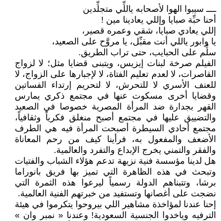
ــــ سيبوا الهوا لأصحابه ياللِّي متجلِّدين
أحنا حبِّة صبايا وإللي يعادينا مين !
إللي يعادي صبايا، شقي وعمره قصير،
يا وابور ياللي أنت مقبِّل، يا مروَّح على الصعيد،
سلِّم على الحبايب، حتى تراب الطريق.
الفيلم صرخة لبنات إيزيس، ويتبنى قضايا مثل؛ لا لزواج
القاصرات، لا لعدم تعليم الفتاة، لا لإجبارها على الزواج، لا
للعنف الأسري لا للتحرش، لا لتحريم إرتداء الفساتين
وقضايا أخرى مسكوت عنها في مجتمع ذكري يمارس
القهر بجدارة ضد المرأة المصرية خصوصا في الصعيد
والتضييق عليها في مجتمع أصبح منغلق فكرياً وثقافياً،
مجتمع أحادي السيطرة أصبحت المرأة فيه هي الطرف
الأضعف والمفعول به، فرأينا كيف من رحم المعاناة
والفقر والتمني يخرج الإبداع والتفرد والعالمية.
هل لدينا مؤسسة فنية نزيهة تدعم هؤلاء الشباب والفتيات
وتبحث في هذه الظاهرة التي تميز بها فريق بانوراما
برشا، وتتبناهم الدولة رسمياً ليرعوا هذه الثمرة التي
نضجت على أغصانها وتستفيد من خبرتهم الفنية العالمية.
إحنا عندنا لمؤاخذة مشاهير اللي بيروحوا يتكرموا في هيئة
الترفيه وياخدوا الجنسية السعودية! وعندنا « نمبر وان »