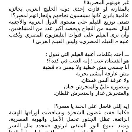
غير هويتهم المصرية!!
بالمقارنة لو فازت إحدى دولة الخليج العربي بجائزة
عالمية ياترى كانوا سينسبون نجاحهم وإنجازاتهم لمصر؟!
نتمنى توزيع الفيلم على مستوى الدول العربية والأجنبية
لينال نصيبه من النجاح ويحصد أكبر عدد من المشاهدين،
وأن نرى الفيلم على قنوات التليفزيون المصري ويُكتب
عليه « الفيلم المصري» وليس الفيلم العربي !
ـــ أختم بكلمات أغنية الفيلم التي تقول :
هو الفستان عيب ! إيه العيب في كده؟!
أنا جسمي مش خطية ولا لبسي ده قضية
مش عارفة أمشى بحرية
ولا عرفة ألبس فستان.
وتنصوره عليَّ والمتحرش جبان
والمتحرش غدار والمتحرش غلطان.
إيه إللي فاضل على الجنة يا مصر؟!
فكلما جفت غصون الشجرة وتساقطت أوراقها الهشة
الزائفة، تظل الجذور تحمل الأصل والهوية المصرية،
وتمتد لينبوع النور المتبقى ليرتوي فيتجدد مثل النسر