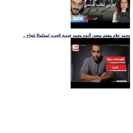
.. محمد علام وهيثم سعيد: ألبوم محمد عدوية الجديد استكمالا لنجاح