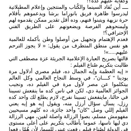
وكفاية عليهم كده؟!
ــــ أين نُقاد السينما والكُتاب والمنتجين وإعلام المطبلاتية
ليدرسوا ظاهرة فريق بانوراما برشا ويدعموهم بأقلام
حرة نزيهة ويتبنوا فنهم، وده أقل تقدير ممكن يقدموه لهم
وليمنحوهم الفرصة ويضعونهم على الطريق الفني
الإحترافي؟!
فعدم الإهتمام وتجهيل من أوصلوا وطن بأكمله للعالمية
هو نفس منطق المتطرف من يقول: « لا يجوز الترحم
عليهم.....»!
قالتها بصريح العبارة الإعلامية الجريئة عزة مصطفى التي
طالبت بتكريم صُناع الفيلم :
« إيه العظمة وإيه الجمال ده، فيلم مصري أدلاول مرة
يودينا " كــــان"، في وسط النجاح العالمي وكل العالم
بيتكلموا عن مصر لأول مرة في الفيلم ده، ونجيب
الجوائز العالمية دي، لكن في ناس كده ما ينفعش تسيبنا
في حالنا، ماينفعش تسيبنا نفرح، لازم يطلع لك واحد كده
رِزل، يسأل سؤال أرزل منه، ويقول إيه هو إيه يعني
الفيلم إللي وصل "كان" وأخد جائزة، ده كلهم مسيحيين
مفهومش مسلم، بصوا الرزالة واصلة لفين، مهي الرزالة
دي ليها ناسها، عموما بأطالب بتكريم على أعلى مستوى
في الدولة لصُناع فيلم رفعت عيني للسما، لأن هُمّا رفعوا