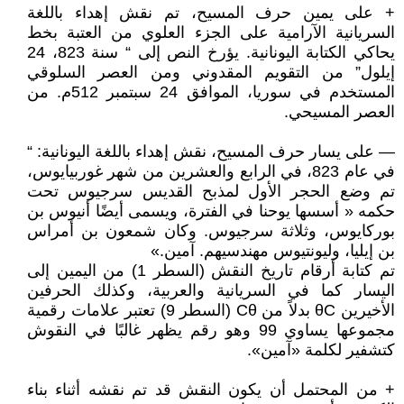
+ على يمين حرف المسيح، تم نقش إهداء باللغة
السريانية الآرامية على الجزء العلوي من العتبة بخط
يحاكي الكتابة اليونانية. يؤرخ النص إلى “ سنة 823، 24
إيلول” من التقويم المقدوني ومن العصر السلوقي
المستخدم في سوريا، الموافق 24 سبتمبر 512م. من
العصر المسيحي.
— على يسار حرف المسيح، نقش إهداء باللغة اليونانية: “
في عام 823، في الرابع والعشرين من شهر غوربيايوس،
تم وضع الحجر الأول لمذبح القديس سرجيوس تحت
حكمه « أسسها يوحنا في الفترة، ويسمى أيضًا أنيوس بن
بوركايوس، وثلاثة سرجيوس. وكان شمعون بن أمراس
بن إيليا، وليونتيوس مهندسيهم. آمين.»
تم كتابة أرقام تاريخ النقش (السطر 1) من اليمين إلى
اليسار كما في السريانية والعربية، وكذلك الحرفين
الأخيرين θC بدلاً من Cθ (السطر 9) تعتبر علامات رقمية
مجموعها يساوي 99 وهو رقم يظهر غالبًا في النقوش
كتشفير لكلمة «آمين».
+ من المحتمل أن يكون النقش قد تم نقشه أثناء بناء