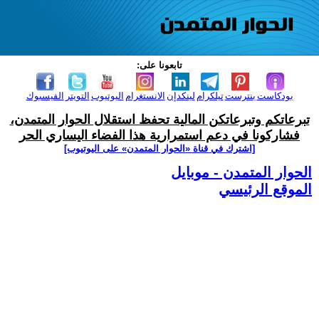
تابعونا على:
بودكاست
بنترست
تيلكرام
لينكدإن
الانستغرام
اليوتيوب
التويتر
الفيسبوك
تبرعاتكم وتبرعاتكن المالية تحفظ استقلال الحوار المتمدن،
فشاركونا في دعم استمرارية هذا الفضاء اليساري الحر
[اشترك في قناة ‫«الحوار المتمدن» على اليوتيوب]
الحوار المتمدن - موبايل
الموقع الرئيسي