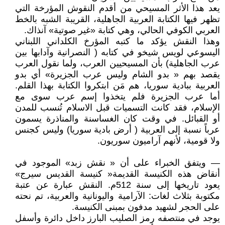
يعد هذا الأثر المسيحي من أقدم النقوش المؤرخة التي
تظهر فيها الكتابة العربية الجاهلية، القريبة الشبه بالخط
العربي الكوفي الحالي، وهي كتابة «غير صوتية» آنذاك.
وهذا النقش يؤكد ما كتبه المؤرخ الكلداني اللبناني
اليسوعي لويس شيخو في كتابه ( النصرانية وآدابها بين
عرب الجاهلية) بأن المسيحيين العرب، ولما نقول العرب
يقصد بهم « بدو الشام وليس عرب الجزيرة» أي بدو
العربية ببادية سوريا، هم مَن ابتكروا الكتابة بهذا القلم.
أما عرب الجزيرة فلم يتخذوا إسم عرب سوى مع
الإسلام، فقد كانت التسميات قبل الاسلام تُنسب للمدن
أو القبائل. في وقت كان الغساسنة والمناذرة يسمون
عرباً نسبة إلى العربية ( أرض بادية سوريا) وليس كجنس
ولا قومية، لأنهم آراميون سوريون.
— ويتفق الخبراء على أن « نقش زبد» الموجود في
أنقاض هذه الكنيسة القديمة« كنيسة القديس سيرج»
يعود تاريخها إلى سنة 512م. النقش عبارة عن عتبة
مكتوبة بثلاث لغات: الآرامية واليونانية والعربية، تم نحته
على الحجر لشهيد مدفون بمبنى الكنيسة.
يوجد في منتصفه رمز الصليب البارز داخل دائرة وأسفل