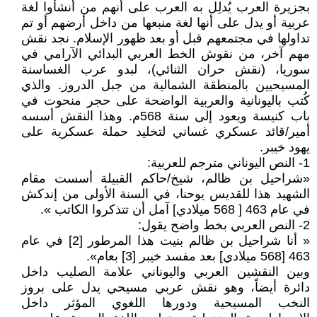
بجزيرة العرب يُدلِل به العرب على أنهم من أنشأوا لغة
عربية أو يدل على أنها لغة منبعها من داخل أرضهم أو تم
تداولها في مجتمعهم قبل أو بعد ظهور الإسلام. نجد نقش
مهم آخر، من نقوش الخط العربي البدائي الآرامي في
سوريا، (نقش حران الثنائي)، لبدو عرب الغساسنة
المسيحيين بالمنطقة الشمالية من جبل الدروز. والذي
كُتب باليونانية والعربية الواضحة على حجر منحوت في
باب كنيسة ويعود إلى سنة 568م. وهذا النقش أسسه
أمير/قائد عسكري غساني لتخليد حملة عسكرية على
يهود خيبر.
1- النص اليوناني مترجم للعربية:
«شراحيل بن ظالم، شيخ/حاكم القبيلة أسست مقام
الشهيد هذا للقديس يوحنا، في السنة الأولى من إندكش
في عام 463 [ 568 ميلادي] آمل أن تتذكروا الكاتب ».
2- النص العربي بخط واضح يقول:
« أنا شراحيل بن ظالم بنيت هذا المرطور [2] في عام
463 [568 ميلادي] بعد مفسد خيبر [3] بعام».
وبين النقشين العربي واليوناني علامة الصليب داخل
دائرة أيضاً، وهو نقش عربي مسيحي يدل على بروز
النخب المسيحية ودورها اللغوي المؤثر داخل