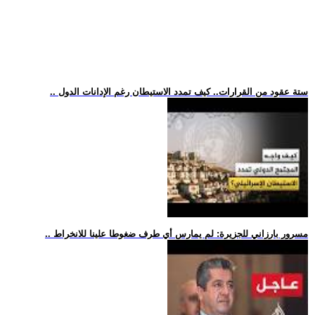
.. ستة عقود من القرارات.. كيف تمدد الاستيطان رغم الإدانات الدول
.. مسرور بارزاني للجزيرة: لم يمارس أي طرف ضغوطا علينا للانخراط