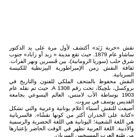
نقش «خربة زَبَد» أكتشف لأول مرة على يد الدكتور
ساشاو عام 1879. حيث تقع مدينة « زبد أو زاباد» جنوب
شرق حلب (سوريا الرومانية)، بين قَنسرين ونهر الفرات.
ثقافة النقش زمن الإمبراطورية البيزنطية للكنيسة
السريانية.
النقش محفوظ بالمتحف الملكي للفنون والتاريخ في
بروكسل، بلچيكا، تحت رقم A 1308. حيث تم نقله عام
1903 بوساطة الأب لامنس، العالم اليسوعي بجامعة
القديس يوسف في بيروت.
أضيفت للنقش أسماء أعلام يونانية وعربية والتي تشكل
«كتابة على الجدران أكثر من كونها نقشًا». فالسريانية
هي اللغة الشعبية؛ اليونانية هي اللغة الحضرية والرسمية
والأدبية. اللغة العربية تظهر في الوقت الحاضر بإعتبارها
من صُنع العرب المسيحيين السريان.