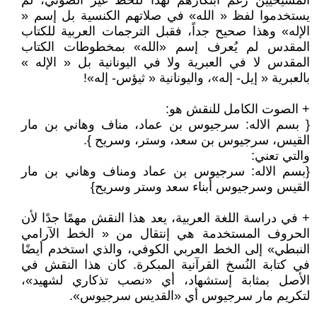
المسيحيين رغم ابتكارهم لهذا للخط غير الصوتي، لم
يستخدموا لفظ « الله» في صلاتهم الكنسية بل إسم «
الإله» وهذا صحيح جداً، فقبل الترجمات العربية للكتاب
المقدس لم يُعرف إسم «الله» بمخطوطات الكتاب
المقدس لا في العبرية ولا في اليونانية بل « الإله »
بالعبرية « إيل- إله»، واليونانية « ثيؤس- إله»!
+ الصوت الكامل للنقش هو:
{ بسم الاله: سرجيوس بن عماد، مناف وهاني بن مار
القيس، سرجيوس بن سعد، وستر، وسريح }.
والتي تعني:
{بسم الاله: سرجيوس بن عماد ومناف وهاني بن مار
القيس وسرجيوس أبناء سعد وستر وسريح}
+ في دراسة اللغة العربية، يعد هذا النقش مهمًا جدًا لأن
الحروف المستخدمة هي إنتقال من « الخط الآرامي
النبطي» إلى الخط العربي الكوفي، والذي استخدم أيضًا
في كتابة النُسخ القرآنية المبكرة. كان هذا النقش في
الأصل بمثابة إستشهاد، أي «نصب تذكاري لشهيد»،
لتكريم مار سرجيوس أي «القديس سرجيوس».