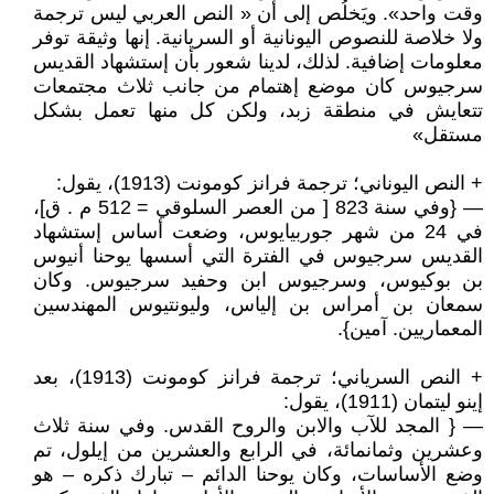
وقت واحد». ويَخلُص إلى أن « النص العربي ليس ترجمة
ولا خلاصة للنصوص اليونانية أو السريانية. إنها وثيقة توفر
معلومات إضافية. لذلك، لدينا شعور بأن إستشهاد القديس
سرجيوس كان موضع إهتمام من جانب ثلاث مجتمعات
تتعايش في منطقة زبد، ولكن كل منها تعمل بشكل
مستقل»
+ النص اليوناني؛ ترجمة فرانز كومونت (1913)، يقول:
— {وفي سنة 823 [ من العصر السلوقي = 512 م . ق]،
في 24 من شهر جوربيايوس، وضعت أساس إستشهاد
القديس سرجيوس في الفترة التي أسسها يوحنا أنيوس
بن بوكيوس، وسرجيوس ابن وحفيد سرجيوس. وكان
سمعان بن أمراس بن إلياس، وليونتيوس المهندسين
المعماريين. آمين}.
+ النص السرياني؛ ترجمة فرانز كومونت (1913)، بعد
إينو ليتمان (1911)، يقول:
— { المجد للآب والابن والروح القدس. وفي سنة ثلاث
وعشرين وثمانمائة، في الرابع والعشرين من إيلول، تم
وضع الأساسات، وكان يوحنا الدائم – تبارك ذكره – هو