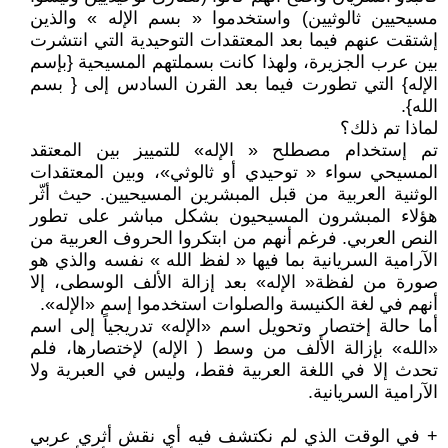
مسيحيين ثالوثيين) واستخدموا « بسم الإله » والذين
إشتقت عنهم فيما بعد المعتقدات التوحيدية التي انتشرت
بين عرب الجزيرة، ولهذا كانت بسملتهم المسيحية {بإسم
الإله} التي تطورت فيما بعد القرن السادس إلى { بسم
الله}.
لماذا تم ذلك؟
تم إستخدام مصطلح « الإله» للتمييز بين المعتقد
المسيحي سواء « توحيدي أو ثالوثي»، وبين المعتقدات
الوثنية العربية من قبل المبشرين المسيحيين. حيث أثّر
هؤلاء المبشرون المسيحيون بشكل مباشر على تطور
النص العربي. فرغم أنهم من ابتكروا الحروف العربية من
الآرامية السريانية بما فيها « لفظ الله » نفسه والذي هو
صورة من لفظة« الإله» بعد إزالة الألف الوسطى، إلا
أنهم في لغة الكنيسة والصلوات استخدموا إسم «الإله».
أما حالة إختصار وتحويل اسم «الإله» تدريجياً إلى اسم
«الله» بإزالة الألف من وسط ( الإله) لإختصارها، فلم
تحدث إلا في اللغة العربية فقط، وليس في العبرية ولا
الآرامية السريانية.
+ في الوقت الذي لم نكتشف فيه أي نقش أثري عربي