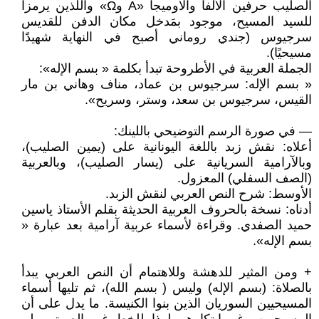
الصليب حرفين الألفا والاوميجا «A وΩ» واللذين يرمزا
للسيد المسيح، موجود بمَدخل مكان الدفن للقديس
سرجيوس (جندي روماني أصبح في النهاية شهيدًا
مسيحيًا).
الجملة العربية في الأطروحة تبدأ بكلمة « بسم الإله»:
« بسم الإله: سرجيوس بن عماد، مناف وهاني بن مار
القيس، سرجيوس بن سعد، وستر، وسريح».
— في صورة الرسم التوضيحي باللينك:
أعلاه: نقش زبد باللغة اليونانية على (يمين الصليب)،
وبالآرامية السريانية على (يسار الصليب)، وبالعربية
(الصف السفلي) المعزول.
الأوسط: شرح النص العربي لنقش الزبد.
أدناه: نسخة بالحروف العربية الحديثة بقلم الأستاذ ياسين
حميد الصفدي. وقراءة لأسماء عربية آرامية بعد عبارة «
بسم الإله».
+ ومن المثير للدهشة وللاهتمام أن النص العربي يبدأ
بالصلاة: (بسم الإله) وليس ( بسم الله)، ثم تليها أسماء
المسيحيين السوريان الذين بنوا الكنيسة. ما يدل على أن