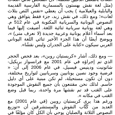
(مثل لغة نقش بهستون بالمسمارية الفارسية القديمة
والبابلية والعيلامية ) يجب أن يعطي «نفس النَص بثلاث
لغات»؛ ومع ذلك، في نقش زبد، جزء فقط يتوافق وهي
النصوص اليونانية والسريانية المكتوبة في عام 512 م.
وهي لغة يونانية سريانية ثنائية اللغة. أضيفت إليها فيما
بعد أسماء أعلام يونانية وعربية جديدة (لا نعرف متى) »،
ويوضح أيضًا أن هذا الجزء الأخير ثنائي اللغة اليوناني
العربي سيكون «كتابة على الجدران وليس نقشًا».
— ومع ذلك، أشار «كريستيان روبن»، بعد فحص الحجر
الذي تم إجراؤه في عام 2001 مع فرانسواز بريكيل-
شاتونيت ودينيس فيسيل، في عام 2006 إلى أن: «
فرضية وجود نصين يونانيين وسريانيين لتواريخ مختلفة،
دون أن تكون مستحيلة، لم تكن مبنية على أي دليل
حاسم. لذلك نحن مقتنعون بأن جميع النقوش الموجودة
على العَتب قد تم نقشها مرة واحدة، ربما قبل وضع
العَتب في مكانه ».
ورغم هذا يرى كريستيان روبين (في عام 2001) مع
العديد من كُتَّاب النقوش والمستشرقين أن «توزيع
النصوص الثلاثة والصلبان يوحي بأن الكل كان مؤلفًا في