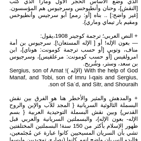
الذي وضع الأساس الحجر الأول ومارا الذي كتب
[النقش]، وحنان وأنطيوخس وسرجيوس هم المؤسسون.
[غير واضح:] .. بناه [أو: رمم] أبو سرجيس وأنطيوخس
ومقيم بار تيماي وماري}.
+ النص العربي؛ ترجمة كوجينر 1908،يقول:
— بعون الإله! أو [ الإله المستعان!]. سرجيوس بن أمة
مناف، وتوبي [أو حسب ترجمة كومونت: هوناي]، ابن
امرولقيس [أو حسب كومونت: مرعلقيس]، وسرجيوس
بن سعد، وستر، وشُريح.
With the help of God (الإله )! Sergius, son of Amat
Manaf, and Tobi, son of Imru l-qais and Sergius,
son of Saʿd, and Sitr, and Shouraih.
+ والمدهش والمثير والأخطر هنا هو الفرق بين نقش
البسملة الثالوثية السريانية { المجد للآب والإبن والروح
القدس} وبين نقش البسملة التوحيدية العربية { بسم
الإله- بعون الإله}، والبسملتين السريانية والعربي قبل
ظهور الإسلام بأكثر من 150 سنة! البسملتين المختلفتين
تشي بأن السريان المسيحيين كانوا عبارة عن مُجتَمعين،
فالبدو السريان واضح انهم كانوا (نصارى توحيديين وليسوا