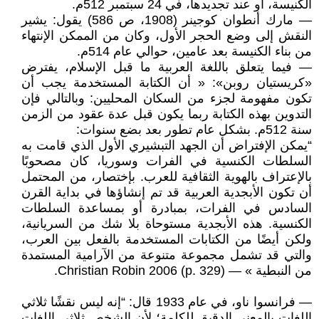
الكنيسة، أو عند تجديدها، في 24 سبتمبر 512م.
— مارك أنطوان كوجينر (1908، ص 586) يقول: يشير
النقش إلى وضع الحجر الأول، وكان من الممكن الإنتهاء
من بناء الكنيسة بعد عامين، حوالي عام 514م.
— فيما يتعلق باللغة العربية ما قبل الإسلام، يفترض
«كريستيان روبن»: « أن الكتابة المستخدمة يجب أن
تكون مفهومة لجزء من السكان المحليين: وبالتالي فإن
التدوين بهذه الكتابة ربما يكون قبل عدة عقود من الزمن
سنة 512م. بشكل عام تطور بعد بضع سنوات:
“يمكن الإفتراض أن الجهد التبشيري الأول الذي قامت به
السلطات الكنسية في الفرات وسوريا، كان مصحوبًا
بالإعتراف بالهوية الثقافية للعرب. بإختصار، من المحتمل
أن تكون الأبجدية العربية قد تم إنشاؤها في بداية القرن
السادس في الفرات، بمبادرة أو بمساعدة السلطات
الكنسية. هذه الأبجدية مستوحاة بلا شك من السريانية،
ولكن أيضًا من الكتابات المستخدمة بالفعل بين العرب،
والتي قد تشمل مجموعة متنوعة من الآرامية المستمدة
من النبطية » — Christian Robin 2006 (p. 329).
— فرانسوا ناو، في عام 1933 قال: “إنه ليس نقشًا ثلاثي
اللغات بالمعنى الدقيق للكلمة؛ لأن الشخص ثلاثي اللغات