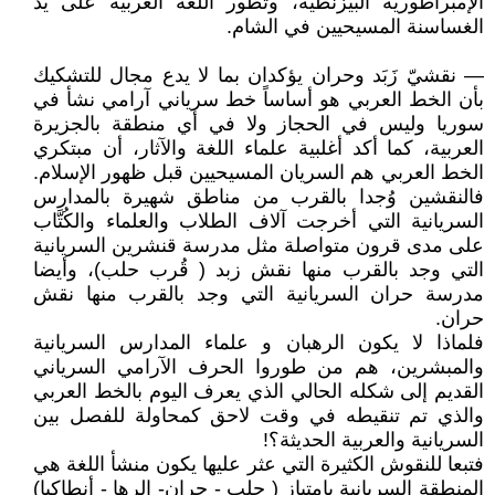
الإمبراطورية البيزنطية، وتطور اللغة العربية على يد
الغساسنة المسيحيين في الشام.
— نقشيّ زَبَد وحران يؤكدان بما لا يدع مجال للتشكيك
بأن الخط العربي هو أساساً خط سرياني آرامي نشأ في
سوريا وليس في الحجاز ولا في أي منطقة بالجزيرة
العربية، كما أكد أغلبية علماء اللغة والآثار، أن مبتكري
الخط العربي هم السريان المسيحيين قبل ظهور الإسلام.
فالنقشين وُجدا بالقرب من مناطق شهيرة بالمدارس
السريانية التي أخرجت آلاف الطلاب والعلماء والكُتَّاب
على مدى قرون متواصلة مثل مدرسة قنشرين السريانية
التي وجد بالقرب منها نقش زبد ( قُرب حلب)، وأيضا
مدرسة حران السريانية التي وجد بالقرب منها نقش
حران.
فلماذا لا يكون الرهبان و علماء المدارس السريانية
والمبشرين، هم من طوروا الحرف الآرامي السرياني
القديم إلى شكله الحالي الذي يعرف اليوم بالخط العربي
والذي تم تنقيطه في وقت لاحق كمحاولة للفصل بين
السريانية والعربية الحديثة؟!
فتبعا للنقوش الكثيرة التي عثر عليها يكون منشأ اللغة هي
المنطقة السريانية بإمتياز ( حلب - حران- الرها - أنطاكيا)