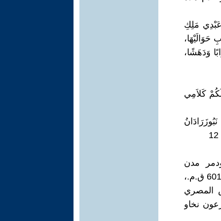
عَبْدِي مَلِكِ
 حَوَالَيْهَا،
ابًا وَدَهَشًا،
لَكُمْ كَلاَمِي
وزَرَادَانُ
، ودمر مدن
الفلسطينيين، ورحّل كثيرين من سكانها إلى بلاد ما بين النهرين. وفي عام 601 ق.م.،
ش المصري
رعون نخاو