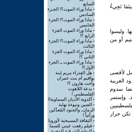
السابع
ينَمَا تَجِيءُ
-
ماذا وراء الموت؟! الجـزء
السادس
-
ماذا وراء الموت؟! الجزء
الخامس
-
ماذا وراء الموت الجزء
ا. وليسوا
الرابع ؟!
يم أو من
-
ماذا وراء الموت؟! الجزء
الثالث
-
ماذا وراء الموت الجزء
الثاني ؟!
-
ماذا وراء الموت ــ الجزء
الأول؟!
صل لأقصى
-
هل العذراء مريم إبنة
يواقيم أم بنت عمران
د الغربية
وأخت هارون ؟!
يضا سدوم
-
بدعة اللاهوت
الفلسطيني !
. وإستمر
-
أكذوبة الأديان السماوية!!
-
الصين ونبوءة نهاية
فلسطينيين
الزمان، والجنود المُعدَّلين
 تكن جرار
وراثياً !
-
الثقافة المسيحية لأوروبا
-
فيلم رفعت عيني للسما
-
البوابة الشرقية الذهبية