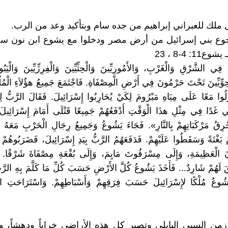
 ملك للعبراني إبراهيم من جده سام وبتأكيد وعد من الرب.
 رجوع بني إسرائيل من أرض مصر ودخلوا مع يشوع ابن نون س
1: 4-8 ، 23
ينَ فِي الشَّرْقِ وَالْغَرْبِ، وَالأَمُورِيِّينَ وَالْحِثِّيِّينَ وَالْفِرِزِّيِّينَ وَالْيَ
حِوِّيِّينَ تَحْتَ حَرْمُونَ فِي أَرْضِ الْمِصْفَاةِ. فَاجْتَمَعَ جَمِيعُ هؤُلاَءِ الْمُل
َلُوا مَعًا عَلَى مِيَاهِ مَيْرُومَ لِكَيْ يُحَارِبُوا إِسْرَائِيلَ. فَقَالَ الرَّبُّ ل
نِّي غَدًا فِي مِثْلِ هذَا الْوَقْتِ أَدْفَعُهُمْ جَمِيعًا قَتْلَى أَمَامَ إِسْرَائِيلَ
حْرِقُ مَرْكَبَاتِهِمْ بِالنَّارِ». فَجَاءَ يَشُوعُ وَجَمِيعُ رِجَالِ الْحَرْبِ مَعَهُ عَ
َ بَغْتَةً وَسَقَطُوا عَلَيْهِمْ. فَدَفَعَهُمُ الرَّبُّ بِيَدِ إِسْرَائِيلَ، فَضَرَبُوهُم
 الْعَظِيمَةِ، وَإِلَى مِسْرَفُوتَ مَايِمَ، وَإِلَى بُقْعَةِ مِصْفَاةَ شَرْقًا. 
ْقَ لَهُمْ شَارِدٌ... فَأَخَذَ يَشُوعُ كُلَّ الأَرْضِ حَسَبَ كُلِّ مَا كَلَّمَ بِهِ ال
َشُوعُ مُلْكًا لإِسْرَائِيلَ حَسَبَ فِرَقِهِمْ وَأَسْبَاطِهِمْ. وَاسْتَرَاحَتِ 
ي زمن السبي البابلي وتصير كل هذه الأراضي خراباً ودهشاً، 