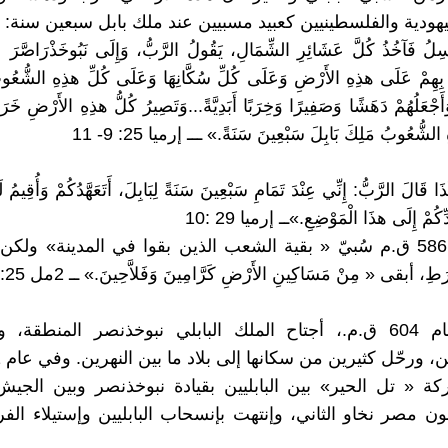
هودية والفلسطينيين كعبيد مسبيين عند ملك بابل سبعين سنة:
سِلُ فَآخُذُ كُلَّ عَشَائِرِ الشِّمَالِ، يَقُولُ الرَّبُّ، وَإِلَى نَبُوخَذْرَاصَّرَ 
 بِهِمْ عَلَى هذِهِ الأَرْضِ وَعَلَى كُلِّ سُكَّانِهَا وَعَلَى كُلِّ هذِهِ الشُّعُوبِ
وَأَجْعَلُهُمْ دَهَشًا وَصَفِيرًا وَخِرَبًا أَبَدِيَّةً...وَتَصِيرُ كُلُّ هذِهِ الأَرْضِ خَرَ
الشُّعُوبُ مَلِكَ بَابِلَ سَبْعِينَ سَنَةً.» ـــ إرميا 25: 9- 11
َا قَالَ الرَّبُّ: إِنِّي عِنْدَ تَمَامِ سَبْعِينَ سَنَةً لِبَابِلَ، أَتَعَهَّدُكُمْ وَأُقِيمُ 
ِّكُمْ إِلَى هذَا الْمَوْضِعِ.»ــ إرميا 29 :10
وفي سنة 586 ق.م سُبيّ « بقية الشعب الذين بقوا في المدينة» ولكن نَبُ
ِ، أبقى « مِنْ مَسَاكِينِ الأَرْضِ كَرَّامِينَ وَفَلاَّحِينَ.» ــ 2مل 25: 12
ــــ في عام 604 ق.م.، أجتاح الملك البابلي نبوخذنصر المنطقة
ة « تل الحير» بين البابليين بقيادة نبوخذنصر وبين الجي
ون مصر نخاو الثاني، وإنتهت بإنسحاب البابليين وإستيلاء الف