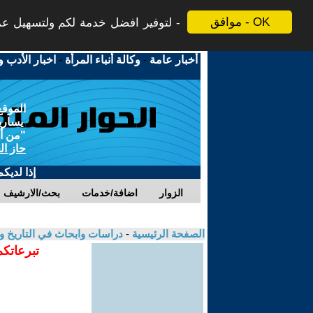
موافق - OK
لتوفير افضل خدمة لكم ولتسهيل عملي
أخبار عامة
-
وكالة أنباء المرأة
-
اخبار الأدب و
الموقع
يسارية
"من أج
حاز ال
إذا لديك
الزوار
اضافة/خدمات
بحث/الارشيف
الصفحة الرئيسية
-
دراسات وابحاث في التاريخ و
تبرعاتكم