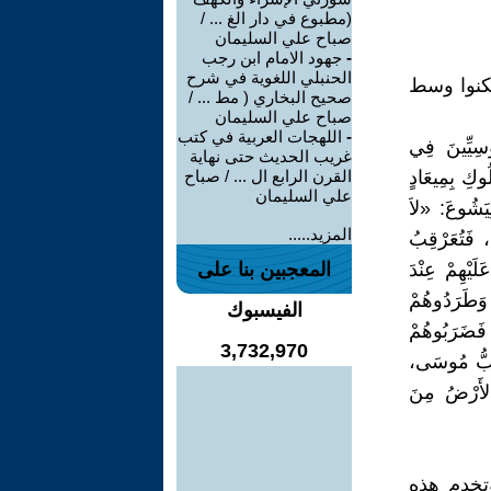
(مطبوع في دار الغ ... /
صباح علي السليمان
-
جهود الامام ابن رجب
الحنبلي اللغوية في شرح
كنوا وسط
صحيح البخاري ( مط ... /
صباح علي السليمان
-
اللهجات العربية في كتب
بُوسِيِّينَ فِي
غريب الحديث حتى نهاية
ُوكِ بِمِيعَادٍ
القرن الرابع ال ... / صباح
علي السليمان
ِيَشُوعَ: «لاَ
المزيد.....
، فَتُعَرْقِبُ
لَيْهِمْ عِنْدَ
المعجبين بنا على
ْ وَطَرَدُوهُمْ
الفيسبوك
فَضَرَبُوهُمْ
3,732,970
رَّبُّ مُوسَى،
الأَرْضُ مِنَ
وتخدم هذه