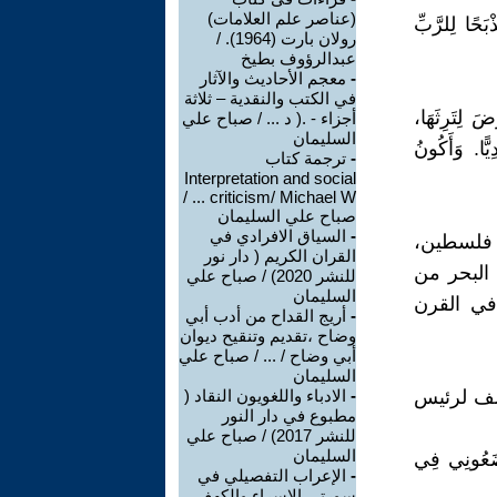
(عناصر علم العلامات)
َحًا لِلرَّبِّ
رولان بارت (1964). /
عبدالرؤوف بطيخ
-
معجم الأحاديث والآثار
في الكتب والنقدية – ثلاثة
ضَ لِتَرِثَهَا،
أجزاء - .( د ... / صباح علي
السليمان
ًّا. وَأَكُونُ
-
ترجمة كتاب
Interpretation and social
criticism/ Michael W ... /
صباح علي السليمان
-
السياق الافرادي في
 فلسطين،
القران الكريم ( دار نور
البحر من
للنشر 2020) / صباح علي
السليمان
في القرن
-
أريج القداح من أدب أبي
وضاح ،تقديم وتنقيح ديوان
أبي وضاح / ... / صباح علي
السليمان
سف لرئيس
-
الادباء واللغويون النقاد (
مطبوع في دار النور
للنشر 2017) / صباح علي
السليمان
وَضَعُونِي فِي
-
الإعراب التفصيلي في
سورتي الإسراء والكهف