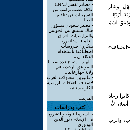
-
مصادر تفسر لـCNN
َّهْلِ. وَسَارَ
علاقة غضب ترامب من
ةَ أَرْبَعَ...
التسريبات عن تناقص
الذخا ...
َدَعَوْا اسْمَ
-
مصدر سعودي مسؤول:
هناك تنسيق بين الحوثيين
والميليشيات العراق ...
-
علماء -ستانفورد-
يبتكرون فيروسات
«الجفاف»
اصطناعية باستخدام
الذكاء ال ...
-
الهند.. ارتفاع عدد ضحايا
الصواعق الرعدية في
ولاية جهارخاند ...
-
غالوزين: محاولات الغرب
لإضعاف العلاقات الروسية
الكازاخستانية ...
كانوا رعاة
المزيد.....
أصلا، لأن
كتب ودراسات
-
السيرة النبويّة والتشريع
في الإسلام / نور الدين
ب، والرب
البوثوري
-
قراءات فى كتاب