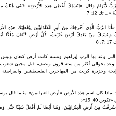
َبُّ لأَبْرَامَ وَقَالَ: «لِنَسْلِكَ أُعْطِي هذِهِ الأَرْضَ». فَبَنَى هُنَاكَ مَذْب
هُ.» ــ تك 12: 7
أَنَا الرَّبُّ الَّذِي أَخْرَجَكَ مِنْ أُورِ الْكَلْدَانِيِّينَ لِيُعْطِيَكَ هذِهِ الأَرْ
وَلِنَسْلِكَ مِنْ بَعْدِكَ أَرْضَ غُرْبَتِكَ، كُلَّ أَرْضِ كَنْعَانَ مُلْكًا أَبَدِي
7، 8
ض التي وعد بها الرب إبراهيم ونسله كانت أرض كنعان وليس
الوعد بحوالي أكثر من ستة قرون ونصف، قبل مجيئ شعوب 
يجة وجزيرة كريت من المهاجرين الفلسطينيين والقراصنة 
لماذا كان اسم هذه الأرض «أرض العبرانيين» مثلما قال يو
وين 40: 15»:
سُرِقْتُ مِنْ أَرْضِ الْعِبْرَانِيِّينَ، وَهُنَا أَيْضًا لَمْ أَفْعَلْ شَيْئًا حَتَّى 