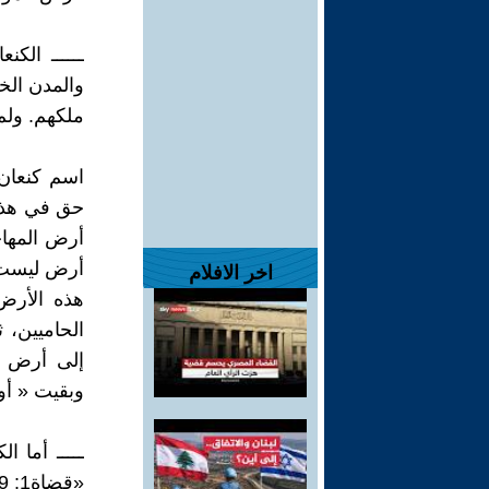
ــــــ ال
والمدن الخ
ملكهم. ولم
اسم كنعان 
حق في هذه 
أرض المها
أرض ليست 
اخر الافلام
هذه الأرض
الحاميين، 
إلى أرض ال
وبقيت « أورش
ـــــ أما 
«قضاة1: 9- 10، 17»