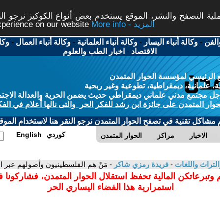
ة التصفح والنشر، الموقع يستخدم بعض أنواع الكوكيز نرجو النق
More info - المزيد
experience on our website
الفن
-
وكالة أنباء اليسار
-
وكالة أنباء العلمانية
-
وكالة أنباء العمال
-
وكا
الاقتصاد
-
اخبار الطب والعلوم
 الرئيسي لمؤسسة الحوار المتمدن
، علمانية، ديمقراطية، تطوعية وغير ربحية
ل مجتمع مدني علماني ديمقراطي حديث يضمن الحرية والعدالة الاجتم
حوار المتمدن على جائزة ابن رشد للفكر الحر والتى نالها أعلام في الفك
م مشاكل تقنية في تصفح الحوار المتمدن نرجو النقر هنا لاستخدام الموقع
كوردي
English
الاخبار
مراكز
الحوار المتمدن
التراث واللغات
-
فريدة رمزي شاكر
- مَنْ هم الفلسطينيون وأصولهم عبر ا
 وتبرعاتكن المالية تحفظ استقلال الحوار المتمدن، فشاركونا 
استمرارية هذا الفضاء اليساري الحر