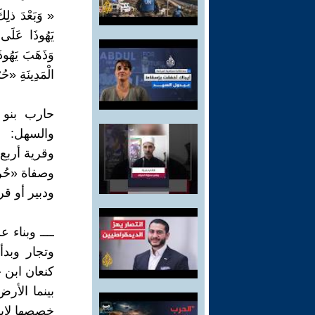
« وَبَعْدَ ذلِكَ
يَهُوذَا عَلَى 
وَذَهَبَ يَهُوذَ
الْمَدِينَةِ «ح
حارب بنو 
والسهل:
وقرية أربع أو
وصفاة «حُرمة
ودبير أو قرية
ــــ وبناء 
وتجار وبدأ
كنعان ابن 
بينما الأر
خصصها لإبر