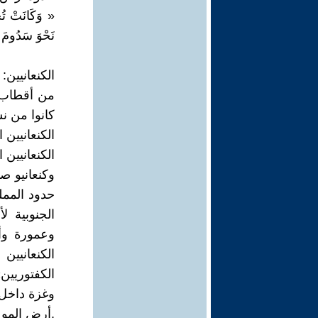
« وَكَانَتْ تُخُ
نَحْوَ سَدُومَ وَ
الكنعانيين:
من أقطاب 
كانوا من ن
الكنعانيين 
الكنعانيين 
وكنعانيو 
حدود الممل
الجنوبية 
وعمورة وأ
الكنعانيين
الكفتوريين
وغزة داخل 
.أرض المو