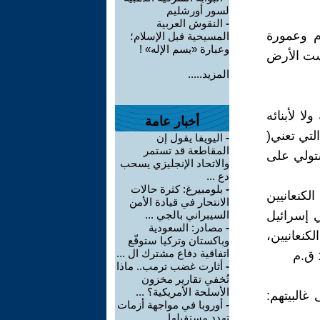
لسور أورشليم
-
النقوش العربية
م وعمورة
المسيحية قبل الإسلام؛
وعبارة «بسم الإله» !
يست الأرض
المزيد.....
ا لأبنائه
أخبار عامة
لتي تعني(
-
اليويفا يقول إن
المقاطعة قد تستمر
تولي على
والاتحاد الإنجليزي يسحب
دع ...
-
بلومبيرغ: كثرة حالات
كنعانيين
الانتحار في قيادة الأمن
ي إسرائيل
السيبراني بالجي ...
-
مصادر: السعودية
كنعانيين،
وباكستان وتركيا ستوقّع
اتفاقية دفاع مشترك ال ...
-
أثارت غضب ترمب.. ماذا
تُخفي تقارير مخزون
الأسلحة الأمريكية؟ ...
غالبيتهم:
-
أوروبا في مواجهة أزمات
تهدد مستقبلها