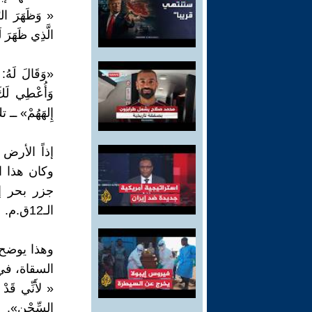
« وَظَهَرَ الرّ
الَّذِي ظَهَرَ لَ
«وَقَالَ لَهُ: «
وَأُعْطِي لَكَ 
إِلهَهُمْ» ــ تك 17 :
إذاً الأر
وكان هذا 
جزر بحر إ
الـ12ق.م.
وهذا يوضح 
السقاة، في «تك
« لأَنِّي قَدْ 
السِّجْنِ».