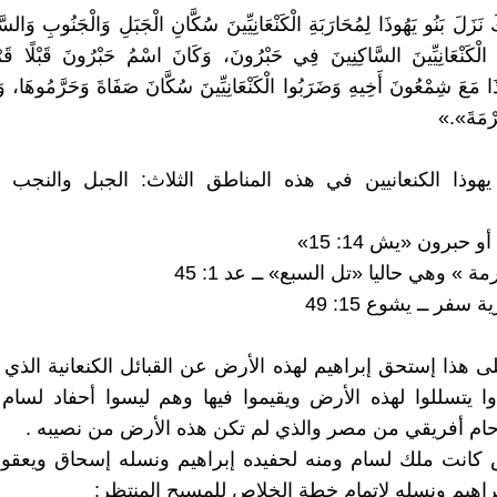
 نَزَلَ بَنُو يَهُوذَا لِمُحَارَبَةِ الْكَنْعَانِيِّينَ سُكَّانِ الْجَبَلِ وَالْجَنُوبِ وَالس
الْكَنْعَانِيِّينَ السَّاكِنِينَ فِي حَبْرُونَ، وَكَانَ اسْمُ حَبْرُونَ قَبْلًا قَرْيَ
ا مَعَ شِمْعُونَ أَخِيهِ وَضَرَبُوا الْكَنْعَانِيِّينَ سُكَّانَ صَفَاةَ وَحَرَّمُوهَا، و
ُرْمَةَ».»
يهوذا الكنعانيين في هذه المناطق الثلاث: الجبل والنجب 
 حبرون «يش 14: 15»
 » وهي حاليا «تل السبع» ــ عد 1: 45
 سفر ــ يشوع 15: 49
على هذا إستحق إبراهيم لهذه الأرض عن القبائل الكنعانية الذي 
وا يتسللوا لهذه الأرض ويقيموا فيها وهم ليسوا أحفاد لسام 
حام أفريقي من مصر والذي لم تكن هذه الأرض من نصيبه .
ض كانت ملك لسام ومنه لحفيده إبراهيم ونسله إسحاق ويعقو
اهيم ونسله لإتمام خطة الخلاص للمسيح المنتظر: