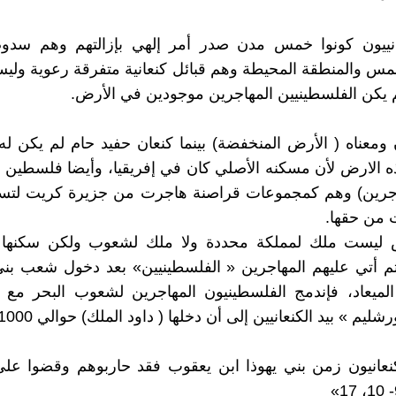
كنعانييون كونوا خمس مدن صدر أمر إلهي بإزالتهم وهم سدو
مس والمنطقة المحيطة وهم قبائل كنعانية متفرقة رعوية ول
 يكن الفلسطينيين المهاجرين موجودين في الأرض.
ومعناه ( الأرض المنخفضة) بينما كنعان حفيد حام لم يكن له ول
الارض لأن مسكنه الأصلي كان في إفريقيا، وأيضا فلسطين ا
جرين) وهم كمجموعات قراصنة هاجرت من جزيرة كريت لتس
من حقها.
 ليست ملك لمملكة محددة ولا ملك لشعوب ولكن سكنها ال
ثم أتي عليهم المهاجرين « الفلسطينيين» بعد دخول شعب بن
ميعاد، فإندمج الفلسطينيون المهاجرين لشعوب البحر مع ال
ليم » بيد الكنعانيين إلى أن دخلها ( داود الملك) حوالي 1000 ق.م
الكنعانيون زمن بني يهوذا ابن يعقوب فقد حاربوهم وقضوا على 