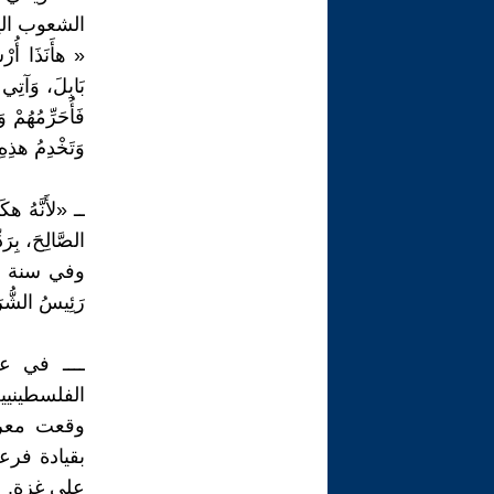
الشعوب الي
« هأَنَذَا أُرْ
بَابِلَ، وَآتِي
فَأُحَرِّمُهُمْ 
وَتَخْدِمُ هذِهِ 
ــ «لأَنَّهُ هكَذ
الصَّالِحَ، بِرَد
رَئِيسُ الشُّرَط
وقعت معرك
بقيادة فرع
على غزة.