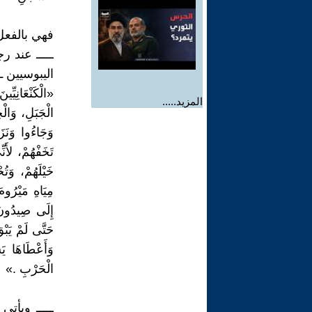
فهي بالفعل
ـــــ عند
اليبوسيين ــ يشوع1
«الْكَنْعَانِيِّ
المزيد.....
الْجَبَلِ، وَالْ
وَجَاءُوا وَنَز
تَخَفْهُمْ، لأَ
خَيْلَهُمْ، وَتُ
مِيَاهِ مَيْرُوم
إِلَى صِيدُونَ
حَتَّى لَمْ يَب
وَأَعْطَاهَا ي
الْحَرْبِ .»
ـــــ ويأت