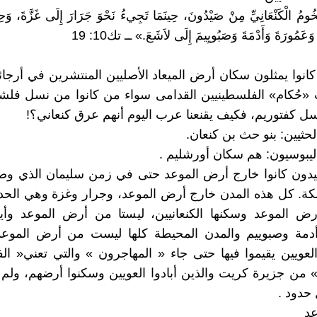
ومُ الْكَنْعَانِيِّ مِنْ صَيْدُونَ، حِينَمَا تَجِيءُ نَحْوَ جَرَارَ إِلَى غَزَّةَ، وَحِ
عَمُورَةَ وَأَدْمَةَ وَصَبُويِيمَ إِلَى لاَشَعَ.» ــ تك10: 19
 كانوا يمثلون سكان أرض الميعاد الأصليين المنتشرين في أرجائه
«حُكام» الفلسطينيين القدامى سواء من كانوا من نسل فلشت
سل كفتوريم، فكيف يقنعنا عرب اليوم أنهم عرق كنعاني؟!
الحثيين: بنو حث بن كنعان.
اليبوسيون: هم سكان أورشليم .
صيدون كانوا خارج أرض الموعد حتى في زمن سليمان الذي و
كة. كل هذه المدن خارج أرض الموعد، وجرار وغزة وهي الحدو
لأرض الموعد وسكنها الكنعانيين، ليستا من أرض الموعد وأ
دمة وصبوييم والمدن المحيطة كلها ليست من أرض الموعد
 العويين يقيموا فيها حتى جاء « المهاجرون » والتي تعني« ال
» من جزيرة كريت والذين أبادوا العويين وسكنوا أرضهم، ولم
حدود .
عد