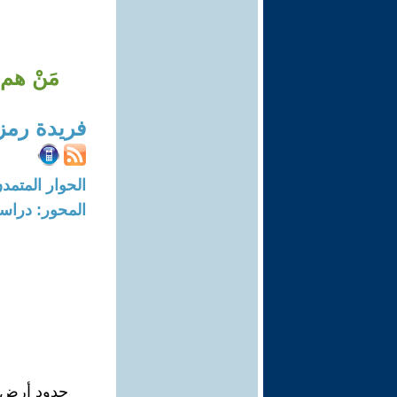
مَنْ هم
فريدة رمز
الحوار المتمدن-العدد: 8469 - 25
المحور: دراسا
حدود أرض ا