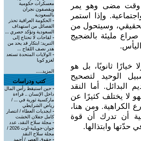
معسكرات حكومية
ي وقت مضى وهو يمر
ويقصفون نجران
جتماعية. وإذا استمر
بالسعودية
-
الحكومة العراقية تحذر
الحقيقي، وسيتحول من
الفصائل من استهداف
السعودية وتؤكد حصري ...
صراع مليئة بالضجيج
-
لقاحات لا تحتاج إلى
التبريد: ابتكار قد يحد من
اليأس.
هدر نصف اللقاح ...
-
الولايات المتحدة تستعد
لغزو كوبا
خيارًا ثانويًا، بل هو
المزيد.....
سبيل الوحيد لتصحيح
كتب ودراسات
البدائل. أما النقد
-
حين استيقظ رأس المال
داخل الإنسان .. قراءة
 لا يختلف كثيرًا عن
ماركسية ثورية في ... /
ع الكراهية. ومن هنا،
رياض الشرايطي
-
ابجديات العطاء / انتصار
ية أن تدرك أن قوة
كامل جفلان الخشت
-
مجلة سلاح النقد، عدد
حدّتها وابتذالها.
جوان-جويلية-اوت 2026 /
مجلة سلاح النقد
-
حقوق العصر / أحمد