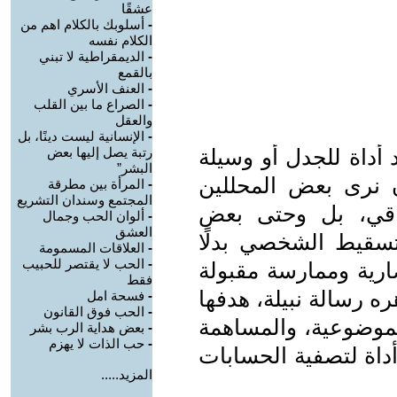
عشقًا
-
أسلوبك بالكلام اهم من
الكلام نفسه
-
الديمقراطية لا تبني
بالقمع
-
العنف الأسري
-
الصراع ما بين القلب
والعقل
-
الإنسانية ليست دينًا، بل
أداة للجدل أو وسيلة
رتبة يصل إليها بعض
البشر”
 نرى بعض المحللين
-
المرأة بين مطرقة
المجتمع وسندان التشريع
راقي، بل وحتى بعض
-
ألوان الحب وجمال
العشق
لتسقيط الشخصي بدلًا
-
العلاقات المسمومة
-
الحب لا يقتصر للحبيب
ضارية وممارسة مقبولة
فقط
ه رسالة نبيلة، هدفها
-
فسحة امل
-
الحب فوق القانون
بموضوعية، والمساهمة
-
بعض هداية الرب بشر
-
حب الذات لا يهزم
أداة لتصفية الحسابات
المزيد.....