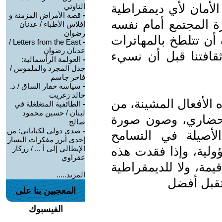
لأمان لأي ديمقراطية
التاوتي
-
قصة الأمراض المزمنة و
ة المجتمع أمام نفسه
إفلاس الأطباء / عدنان
رضوان
 أن تتلطخ بالمهاترات
Letters from the East /
-
عدنان رضوان
ثقافتنا قبل أن نسيء
-
العولمة الرأسمالية:
جدل المجرد والملموس /
فاخر جاسم
-
سياسة حفار الساق / د.
خالد زغريت
ه الأفعال المشينة، من
-
الطائفية المتغلغلة في
لبنان / حسين محمود
الحضاري، وصون صورة
صالح
-
صدى دولي لكتاباتي: من
الأصيلة في التسامح
إحدى أبرز مفكرات اليسار
ؤولية، وإذا فقدت هذه
الإيطالي إلى أ ... / رزكار
عقراوي
يمة، ولا للديمقراطية
المزيد.....
قبل أفضل
المعجبين بنا على
الفيسبوك