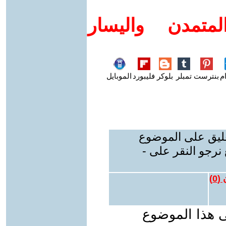
متمدن واليسار
م
بنترست
تمبلر
بلوكر
فليبورد
الموبايل
عليق على الموضوع
نرجو النقر على -
 (
0
)
ى هذا الموضوع