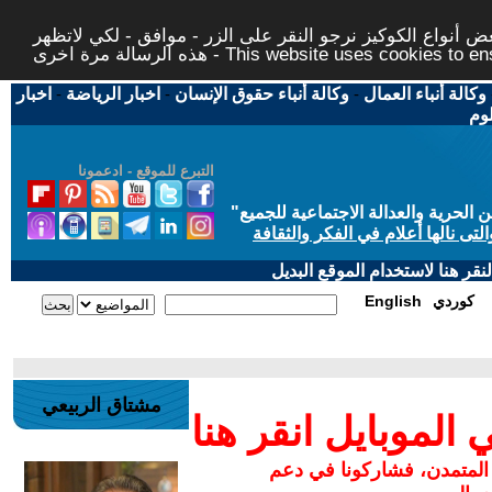
 أنواع الكوكيز نرجو النقر على الزر - موافق - لكي لاتظهر
This website uses cookies to ensure you ge
وكالة أنباء العمال
-
وكالة أنباء حقوق الإنسان
-
اخبار الرياضة
-
اخبار
لوم
التبرع للموقع - ادعمونا
حرية والعدالة الاجتماعية للجميع
"
تى نالها أعلام في الفكر والثقافة
قر هنا لاستخدام الموقع البديل
كوردي
English
مشتاق الربيعي
لموبايل انقر هنا
 المتمدن، فشاركونا في دعم