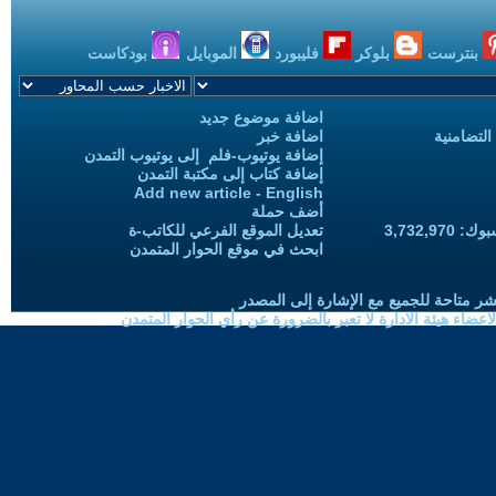
بنترست
بلوكر
فليبورد
الموبايل
بودكاست
اضافة موضوع جديد
التضامنية
اضافة خبر
إضافة يوتيوب-فلم إلى يوتيوب التمدن
إضافة كتاب إلى مكتبة التمدن
Add new article - English
أضف حملة
3,732,97
تعديل الموقع الفرعي للكاتب-ة
ابحث في موقع الحوار المتمدن
شر متاحة للجميع مع الإشارة إلى المصدر
ضاء هيئة الادارة لا تعبر بالضرورة عن رأي الحوار المتمدن