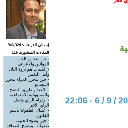
ي الحر
ة
إجمالي القراءات: 946,324
المقالات المنشورة: 116
-
حين يتجاوز الحب
القوانين والاعراف
-
الشباب هم ثروة البلاد
وأمل التغيير
-
حين تتحرر المرأة يتحرر
المجتمع
-
الاعتذار طريق النضج
والمسؤولية الاجتماعية
-
احترام الرأي وتقبل
الرأي الآخر
-
اغتيال الطفولة بأسم
القانون
-
حين يصبح الحبيب
صديقًا… وتصبح الصداقة