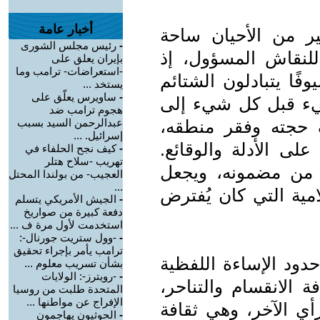
أخبار عامة
ر من الأحيان ساحة
-
رئيس مجلس الشورى
 للنقاش المسؤول، إذ
بإيران يعلق على
-استعراضات- ترامب وما
ًا يتبادلون الشتائم
يستخد ...
-
ساويرس يعلّق على
يء قبل كل شيء إلى
هجوم ترامب ضد
حجته وفقر منطقه،
عبدالرحمن السيد بسبب
إسرائيل. ...
 الأدلة والوقائع.
-
كيف نجح الحلفاء في
تهريب -سلاح هتلر
غه من مضمونه، ويجعل
العجيب- من بولندا المحتل
...
مية التي كان يُفترض
-
الجيش الأمريكي يتسلم
دفعة كبيرة من صواريخ
استخدمت لأول مرة ف ...
-
-وول ستريت جورنال-:
ترامب يأمر بإجراء تحقيق
دود الإساءة اللفظية
بشأن تسريب معلوم ...
-
-رويترز-: الولايات
 الانقسام والتناحر،
المتحدة طلبت من روسيا
الإفراج عن مواطنها ...
رأي الآخر، وهي ثقافة
-
الحوثيون يهاجمون